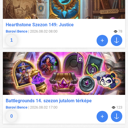
Hearthstone Szezon 149: Justice
Borovi Bence
| 2026.08.02 08:00
78
1
Battlegrounds 14. szezon jutalom térképe
Borovi Bence
| 2026.08.02 17:00
123
0