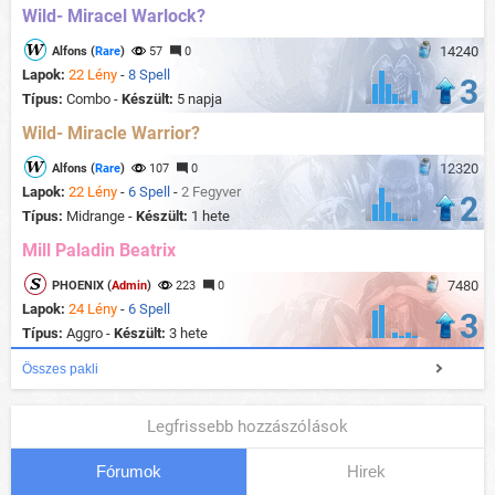
Wild- Miracel Warlock?
14240
Alfons (
Rare
)
57
0
Lapok:
22 Lény
-
8 Spell
3
Típus:
Combo -
Készült:
5 napja
Wild- Miracle Warrior?
12320
Alfons (
Rare
)
107
0
Lapok:
22 Lény
-
6 Spell
-
2 Fegyver
2
Típus:
Midrange -
Készült:
1 hete
Mill Paladin Beatrix
7480
PHOENIX (
Admin
)
223
0
Lapok:
24 Lény
-
6 Spell
3
Típus:
Aggro -
Készült:
3 hete
Összes pakli
Legfrissebb hozzászólások
Fórumok
Hirek