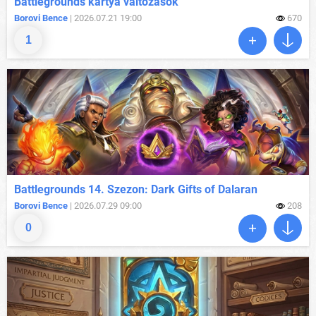
Battlegrounds kártya változások
Borovi Bence
| 2026.07.21 19:00
670
1
Battlegrounds 14. Szezon: Dark Gifts of Dalaran
Borovi Bence
| 2026.07.29 09:00
208
0