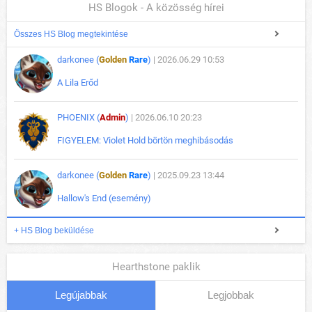
HS Blogok - A közösség hírei
Összes HS Blog megtekintése
darkonee (
Golden
Rare
)
| 2026.06.29 10:53
A Lila Erőd
PHOENIX (
Admin
)
| 2026.06.10 20:23
FIGYELEM: Violet Hold börtön meghibásodás
darkonee (
Golden
Rare
)
| 2025.09.23 13:44
Hallow's End (esemény)
+ HS Blog beküldése
Hearthstone paklik
Legújabbak
Legjobbak