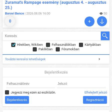
Zuramat's Rampage esemény (augusztus 4. - augusztus
25.)
Borovi Bence
| 2026.08.06 16:00
50
0
Hírekben, Wikiben
Felhasználókban
Kártyákban
Paklikban
Fórumokban
További keresési lehetőségek
Bejelentkezés
Jegyezz meg ezen az eszközön.
Elfelejtett jelszó
Regisztráció