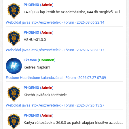
PHOENIX (
Admin
)
149 új BG lap került be az adatbázisba, 644 db meglévő BG lap módosult, bekerültek az új képek a megváltozott lapokhoz is.
Weboldal javaslatok/észrevételek - Fórum · 2026.08.06 22:14
PHOENIX (
Admin
)
HSHU v31.3.0
Weboldal javaslatok/észrevételek - Fórum · 2026.07.28 20:17
Ekstone (
Common
)
Kedves Naplóm!
Ekstone Hearthstone kalandozásai - Fórum · 2026.07.27 07:09
PHOENIX (
Admin
)
Kisebb javítások történtek:
Weboldal javaslatok/észrevételek - Fórum · 2026.07.26 13:27
PHOENIX (
Admin
)
Kártya változások a 36.0.3-as patch alapján frissítve az adatbázisban (képek is cserélve).