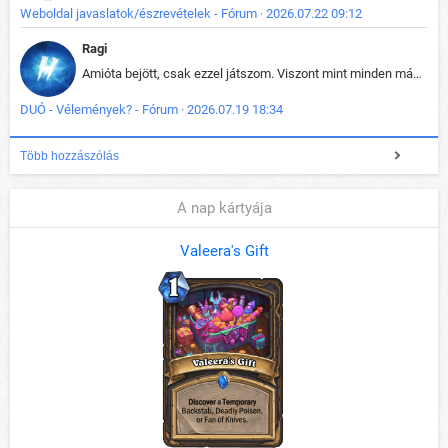
Weboldal javaslatok/észrevételek - Fórum · 2026.07.22 09:12
Ragi
Amióta bejött, csak ezzel játszom. Viszont mint minden más - akár az alapjáték is, ez is baromira összetett lett. Néha már pár kör után is esélytelen az egész. Vagy irreállisan túltápol valaki, vagy lelép a partner, vagy csak hülye mint a segg. És amikor eljönne az én időm, na akkor jön el mindenki másé is. Engem jobban érdekelne, hogy ki milyen ratingen szokott játszani. Na ez lenne egy érdekes adat.
DUÓ - Vélemények? - Fórum · 2026.07.19 18:34
Több hozzászólás
A nap kártyája
Valeera's Gift