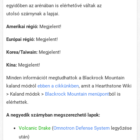
egyidőben az arénában is elérhetővé váltak az
utolsó szárnynak a lapjai.
Amerikai régió:
Megjelent!
Európai régió:
Megjelent!
Korea/Taiwain:
Megjelent!
Kína:
Megjelent!
Minden információt megtudhattok a Blackrock Mountain
kaland módról
ebben a cikkünkben
, amit a Hearthstone Wiki
> Kaland módok >
Blackrock Mountain menüpont
ból is
elérhettek.
A negyedik szárnyban megszerezhető lapok:
Volcanic Drake
(
Omnotron Defense System
legyőzése
után)