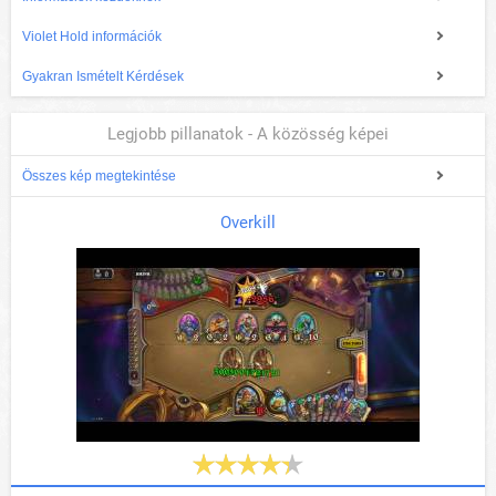
Violet Hold információk
Gyakran Ismételt Kérdések
Legjobb pillanatok - A közösség képei
Összes kép megtekintése
Overkill