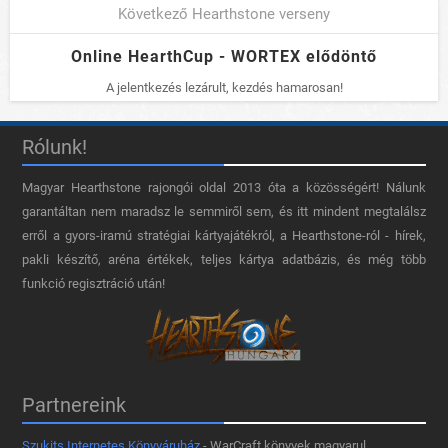
Következő Hearthstone verseny
Online HearthCup - WORTEX elődöntő
A jelentkezés lezárult, kezdés hamarosan!
Rólunk!
Magyar Hearthstone​ rajongói oldal 2013 óta a közösségért! Nálunk
garantáltan nem maradsz le semmiről sem, és itt mindent megtalálsz
erről a gyors-iramú stratégiai kártyajátékról, a Hearthstone-ról - hírek,
pakli készítő, aréna értékek, teljes kártya adatbázis, és még több
funkció regisztráció után!
Partnereink
Szukits Internetes Könyváruház
- WarCraft könyvek magyarul