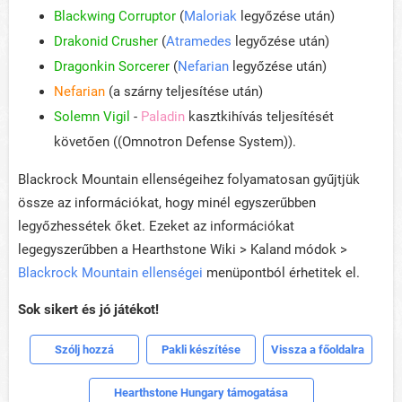
Blackwing Corruptor
(
Maloriak
legyőzése után)
Drakonid Crusher
(
Atramedes
legyőzése után)
Dragonkin Sorcerer
(
Nefarian
legyőzése után)
Nefarian
(a szárny teljesítése után)
Solemn Vigil
-
Paladin
kasztkihívás teljesítését
követően ((Omnotron Defense System)).
Blackrock Mountain ellenségeihez folyamatosan gyűjtjük
össze az információkat, hogy minél egyszerűbben
legyőzhessétek őket. Ezeket az információkat
legegyszerűbben a Hearthstone Wiki > Kaland módok >
Blackrock Mountain ellenségei
menüpontból érhetitek el.
Sok sikert és jó játékot!
Szólj hozzá
Pakli készítése
Vissza a főoldalra
Hearthstone Hungary támogatása