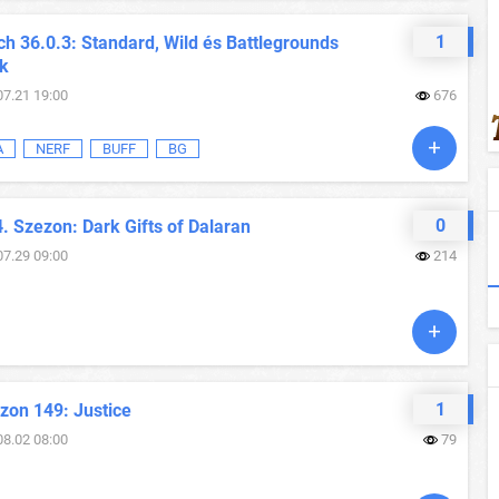
1
h 36.0.3: Standard, Wild és Battlegrounds
ok
07.21 19:00
676
A
NERF
BUFF
BG
0
. Szezon: Dark Gifts of Dalaran
07.29 09:00
214
1
zon 149: Justice
08.02 08:00
79