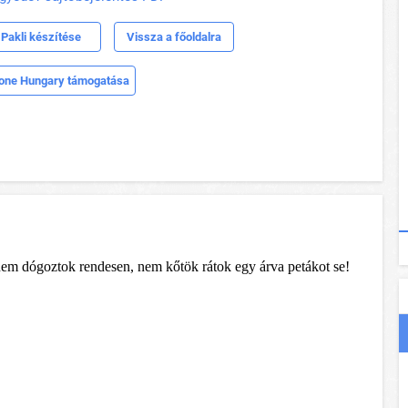
Pakli készítése
Vissza a főoldalra
one Hungary támogatása