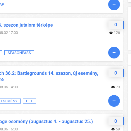
AP
0
4. szezon jutalom térképe
08.02 17:00
126
SEASONPASS
0
h 36.2: Battlegrounds 14. szezon, új esemény,
re
08.06 14:00
73
ESEMÉNY
PET
0
ge esemény (augusztus 4. - augusztus 25.)
08.06 16:00
59