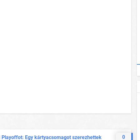
0
i Playoffot: Egy kártyacsomagot szerezhettek