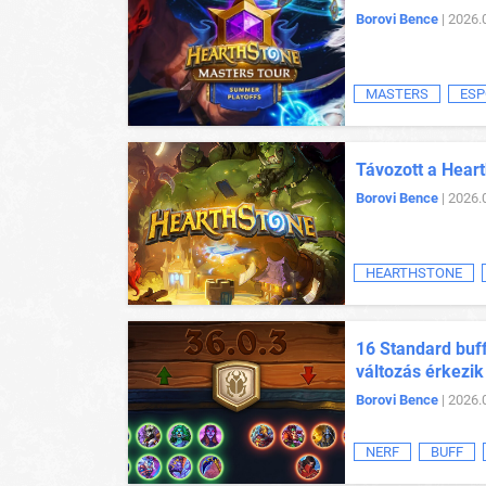
Borovi Bence
| 2026.
MASTERS
ESP
Távozott a Heart
Borovi Bence
| 2026.
HEARTHSTONE
16 Standard buff
változás érkezik
Borovi Bence
| 2026.
NERF
BUFF