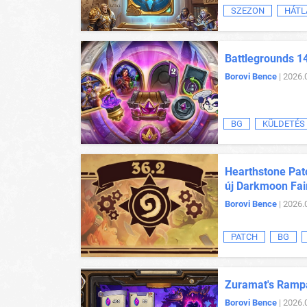
SZEZON
HÁTL
Battlegrounds 1
Borovi Bence
| 2026.
BG
KÜLDETÉS
Hearthstone Patc
új Darkmoon Fai
Borovi Bence
| 2026.
PATCH
BG
Zuramat's Rampa
Borovi Bence
| 2026.