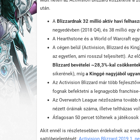
Múlt héten az Activision Blizzard közzétette a 
után.
A
Blizzardnak 32 millió aktív havi felhasz
negyedévben (2018 Q4), és 38 millió egy év
A Hearthstone és a World of Warcraft egy
A cégen belül (Activision, Blizzard és King)
az egyetlen, ami rosszul teljesített). Az
Blizzard bevételei ~28,3%-kal csökkente
sikerének), míg
a Kinggé nagyjából ugyan
Az Activision Blizzard már több fejlesztőv
fognak befektetni a legnagyobb franchise-
Az Overwatch League nézőszáma tovább nő
nézett óráinak száma, illetve teltházas vol
Átlagosan 50 percet töltenek a játékosok 
Akit ennél is részletesebben érdekelnek az ered
sajtóbejelentését:
Activision Blizzard 2019 1. 