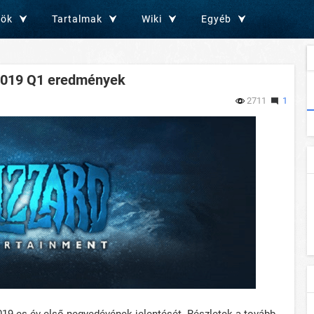
zök
Tartalmak
Wiki
Egyéb
 2019 Q1 eredmények
2711
1