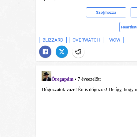
Szólj hozzá
Hearthst
BLIZZARD
OVERWATCH
WOW