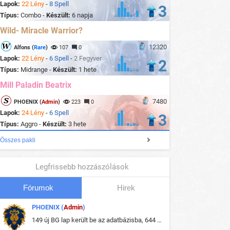
Lapok:
22 Lény
-
8 Spell
3
Típus:
Combo -
Készült:
6 napja
Wild- Miracle Warrior?
12320
Alfons (
Rare
)
107
0
Lapok:
22 Lény
-
6 Spell
-
2 Fegyver
2
Típus:
Midrange -
Készült:
1 hete
Mill Paladin Beatrix
7480
PHOENIX (
Admin
)
223
0
Lapok:
24 Lény
-
6 Spell
3
Típus:
Aggro -
Készült:
3 hete
Összes pakli
Legfrissebb hozzászólások
Fórumok
Hirek
PHOENIX (
Admin
)
149 új BG lap került be az adatbázisba, 644 db meglévő BG lap módosult, bekerültek az új képek a megváltozott lapokhoz is.