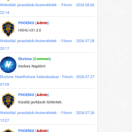
Weboldal javaslatok/észrevételek - Fórum · 2026.08.06
22:14
PHOENIX (
Admin
)
HSHU v31.3.0
Weboldal javaslatok/észrevételek - Fórum · 2026.07.28
20:17
Ekstone (
Common
)
Kedves Naplóm!
Ekstone Hearthstone kalandozásai - Fórum · 2026.07.27
07:09
PHOENIX (
Admin
)
Kisebb javítások történtek:
Weboldal javaslatok/észrevételek - Fórum · 2026.07.26
13:27
PHOENIX (
Admin
)