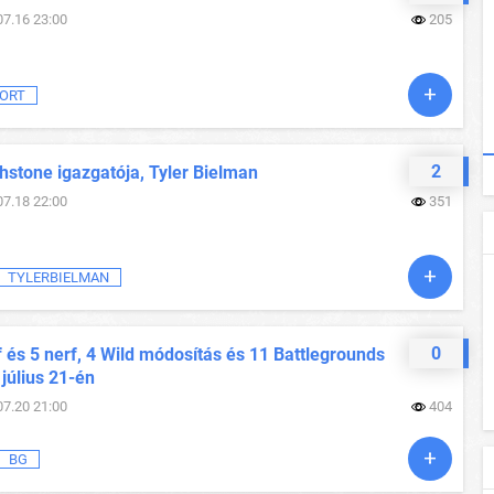
07.16 23:00
205
ORT
2
hstone igazgatója, Tyler Bielman
07.18 22:00
351
TYLERBIELMAN
0
 és 5 nerf, 4 Wild módosítás és 11 Battlegrounds
 július 21-én
07.20 21:00
404
BG