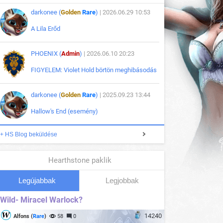
darkonee (
Golden
Rare
)
| 2026.06.29 10:53
A Lila Erőd
PHOENIX (
Admin
)
| 2026.06.10 20:23
FIGYELEM: Violet Hold börtön meghibásodás
darkonee (
Golden
Rare
)
| 2025.09.23 13:44
Hallow's End (esemény)
+ HS Blog beküldése
Hearthstone paklik
Legújabbak
Legjobbak
Wild- Miracel Warlock?
14240
Alfons (
Rare
)
58
0