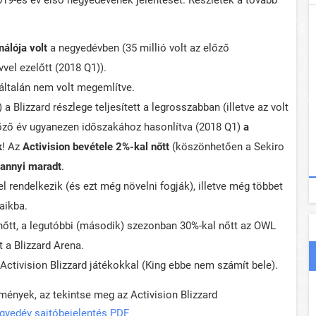
2019-es év első negyedévének jelentését. Részletek a tovább
nálója volt
a negyedévben (35 millió volt az előző
vel ezelőtt (2018 Q1)).
általán nem volt megemlítve.
 a Blizzard részlege teljesített a legrosszabban (illetve az volt
 előző év ugyanezen időszakához hasonlítva (2018 Q1)
a
k
! Az
Activision bevétele 2%-kal nőtt
(köszönhetően a Sekiro
annyi maradt
.
el rendelkezik (és ezt még növelni fogják), illetve még többet
aikba.
tt, a legutóbbi (második) szezonban 30%-kal nőtt az OWL
t a Blizzard Arena.
Activision Blizzard játékokkal (King ebbe nem számít bele).
mények, az tekintse meg az Activision Blizzard
negyedév sajtóbejelentés PDF