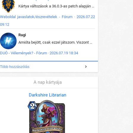
Kártya változások a 36.0.3-as patch alapján frissítve az adatbázisban (képek is cserélve).
Weboldal javaslatok/észrevételek - Fórum · 2026.07.22
09:12
Ragi
Amióta bejött, csak ezzel játszom. Viszont mint minden más - akár az alapjáték is, ez is baromira összetett lett. Néha már pár kör után is esélytelen az egész. Vagy irreállisan túltápol valaki, vagy lelép a partner, vagy csak hülye mint a segg. És amikor eljönne az én időm, na akkor jön el mindenki másé is. Engem jobban érdekelne, hogy ki milyen ratingen szokott játszani. Na ez lenne egy érdekes adat.
DUÓ - Vélemények? - Fórum · 2026.07.19 18:34
Több hozzászólás
A nap kártyája
Darkshire Librarian