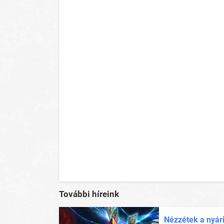
További híreink
Nézzétek a nyár