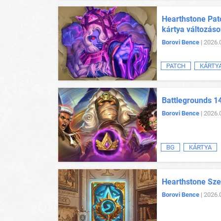
Hearthstone Patc
kártya változás
Borovi Bence
| 2026.
PATCH
KÁRTY
Battlegrounds 14
Borovi Bence
| 2026.
BG
KÁRTYA
Hearthstone Sze
Borovi Bence
| 2026.