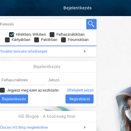
Bejelentkezés
Hírekben, Wikiben
Felhasználókban
Kártyákban
Paklikban
Fórumokban
További keresési lehetőségek
Bejelentkezés
Jegyezz meg ezen az eszközön.
Elfelejtett jelszó
Regisztráció
HS Blogok - A közösség hírei
Összes HS Blog megtekintése