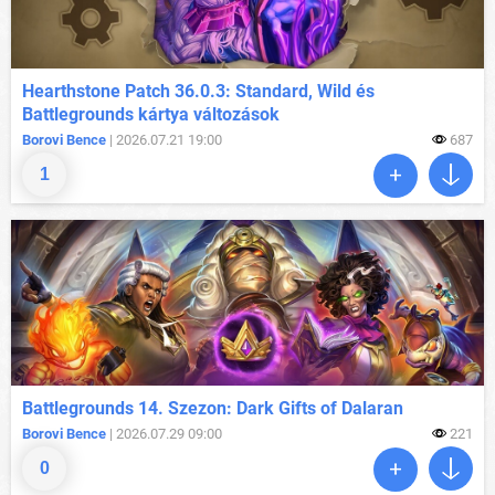
Hearthstone Patch 36.0.3: Standard, Wild és
Battlegrounds kártya változások
Borovi Bence
| 2026.07.21 19:00
687
1
Battlegrounds 14. Szezon: Dark Gifts of Dalaran
Borovi Bence
| 2026.07.29 09:00
221
0