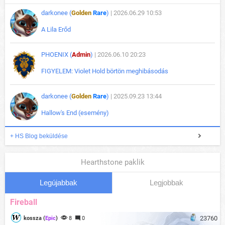
darkonee (
Golden
Rare
)
| 2026.06.29 10:53
A Lila Erőd
PHOENIX (
Admin
)
| 2026.06.10 20:23
FIGYELEM: Violet Hold börtön meghibásodás
darkonee (
Golden
Rare
)
| 2025.09.23 13:44
Hallow's End (esemény)
+ HS Blog beküldése
Hearthstone paklik
Legújabbak
Legjobbak
Fireball
23760
kossza (
Epic
)
8
0