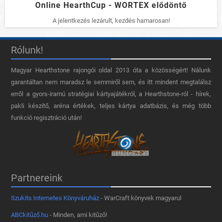
Online HearthCup - WORTEX elődöntő
A jelentkezés lezárult, kezdés hamarosan!
Rólunk!
Magyar Hearthstone​ rajongói oldal 2013 óta a közösségért! Nálunk
garantáltan nem maradsz le semmiről sem, és itt mindent megtalálsz
erről a gyors-iramú stratégiai kártyajátékról, a Hearthstone-ról - hírek,
pakli készítő, aréna értékek, teljes kártya adatbázis, és még több
funkció regisztráció után!
Partnereink
Szukits Internetes Könyváruház
- WarCraft könyvek magyarul
ABCkitűző.hu
- Minden, ami kitűző!