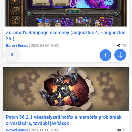
Zuramat's Rampage esemény (augusztus 4. - augusztus
25.)
Borovi Bence
| 2026.08.06 16:00
75
0
Patch 36.2.1 vészhelyzeti hotfix a memória problémák
orvoslására, további javítások
Borovi Bence
| 2026.08.08 12:00
37