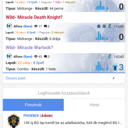
Lapok:
14 Lény
-
10 Spell
-
1 Fegyver
-
1 Hős
-
1 Helyszín
0
Típus:
Midrange -
Készült:
44 perce
Wild- Miracle Death Knight?
11840
Alfons (
Rare
)
17
0
Lapok:
19 Lény
-
8 Spell
-
1 Fegyver
-
2 Helyszín
0
Típus:
Midrange -
Készült:
6 órája
Wild- Miracle Warlock?
14240
Alfons (
Rare
)
63
0
Lapok:
22 Lény
-
8 Spell
3
Típus:
Combo -
Készült:
1 hete
Összes pakli
Legfrissebb hozzászólások
Fórumok
Hirek
PHOENIX (
Admin
)
149 új BG lap került be az adatbázisba, 644 db meglévő BG lap módosult, bekerültek az új képek a megváltozott lapokhoz is.