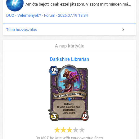
Amióta bejött, csak ezzel játszom. Viszont mint minden más - akár az alapjáték is, ez is baromira összetett lett. Néha már pár kör után is esélytelen az egész. Vagy irreállisan túltápol valaki, vagy lelép a partner, vagy csak hülye mint a segg. És amikor eljönne az én időm, na akkor jön el mindenki másé is. Engem jobban érdekelne, hogy ki milyen ratingen szokott játszani. Na ez lenne egy érdekes adat.
DUÓ - Vélemények? - Fórum · 2026.07.19 18:34
Több hozzászólás
A nap kártyája
Darkshire Librarian
Do NOT be late with your overdue fines.