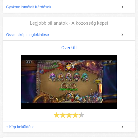
Gyakran Ismételt Kérdések
Legjobb pillanatok - A közösség képei
Összes kép megtekintése
Overkill
+ Kép beküldése