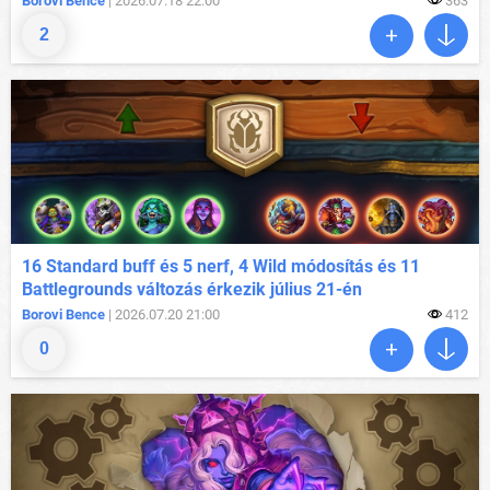
Borovi Bence
| 2026.07.18 22:00
363
2
16 Standard buff és 5 nerf, 4 Wild módosítás és 11
Battlegrounds változás érkezik július 21-én
Borovi Bence
| 2026.07.20 21:00
412
0