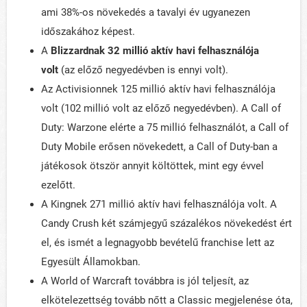
ami 38%-os növekedés a tavalyi év ugyanezen
időszakához képest.
A
Blizzardnak 32 millió aktív havi felhasználója
volt
(az előző negyedévben is ennyi volt).
Az Activisionnek 125 millió aktív havi felhasználója
volt (102 millió volt az előző negyedévben). A Call of
Duty: Warzone elérte a 75 millió felhasználót, a Call of
Duty Mobile erősen növekedett, a Call of Duty-ban a
játékosok ötször annyit költöttek, mint egy évvel
ezelőtt.
A Kingnek 271 millió aktív havi felhasználója volt. A
Candy Crush két számjegyű százalékos növekedést ért
el, és ismét a legnagyobb bevételű franchise lett az
Egyesült Államokban.
A World of Warcraft továbbra is jól teljesít, az
elkötelezettség tovább nőtt a Classic megjelenése óta,