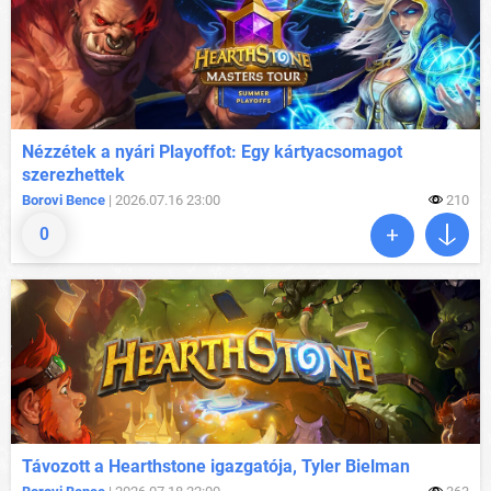
Nézzétek a nyári Playoffot: Egy kártyacsomagot
szerezhettek
Borovi Bence
| 2026.07.16 23:00
210
0
Távozott a Hearthstone igazgatója, Tyler Bielman