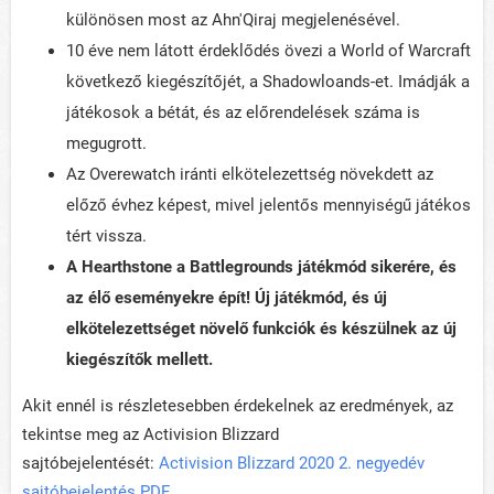
különösen most az Ahn'Qiraj megjelenésével.
10 éve nem látott érdeklődés övezi a World of Warcraft
következő kiegészítőjét, a Shadowloands-et. Imádják a
játékosok a bétát, és az előrendelések száma is
megugrott.
Az Overewatch iránti elkötelezettség növekdett az
előző évhez képest, mivel jelentős mennyiségű játékos
tért vissza.
A Hearthstone a Battlegrounds játékmód sikerére, és
az élő eseményekre épít!
Új játékmód, és új
elkötelezettséget növelő funkciók és készülnek az új
kiegészítők mellett.
Akit ennél is részletesebben érdekelnek az eredmények, az
tekintse meg az Activision Blizzard
sajtóbejelentését:
Activision Blizzard 2020 2. negyedév
sajtóbejelentés PDF