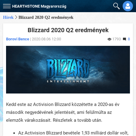
HEARTHSTONE
Magyarország
Hírek
Blizzard 2020 Q2 eredmények
Blizzard 2020 Q2 eredmények
Borovi Bence
| 2020.08.06 12:00
1793
8
Kedd este az Activision Blizzard közzétette a 2020-as év
második negyedévének jelentését, ami felülmúlta az
elemzők várakozásait. Részletek a tovább után.
Az Activision Blizzard bevétele 1,93 milliárd dollár volt,