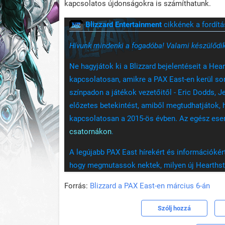
kapcsolatos újdonságokra is számíthatunk.
Blizzard Entertainment
cikkének a fordítá
Hívunk mindenki a fogadóba! Valami készülődik
Ne hagyjátok ki a Blizzard bejelentéseit a He
kapcsolatosan, amikre a PAX East-en kerül sor
színpadon a játékok vezetőitől - Eric Dodds, J
előzetes betekintést, amiből megtudhatjátok,
kapcsolatosan a 2015-ös évben. Az egész ese
csatornákon
.
A legújabb PAX East hírekért és információkért 
hogy megmutassok nektek, milyen új Hearthst
Forrás:
Blizzard a PAX East-en március 6-án
Szólj hozzá