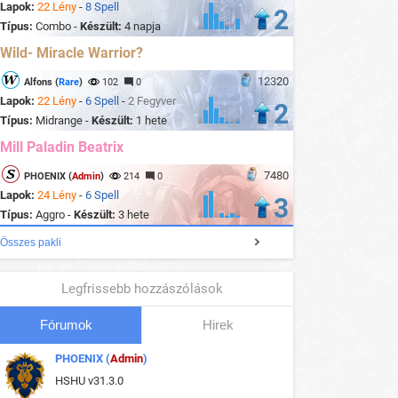
Lapok:
22 Lény
-
8 Spell
2
Típus:
Combo -
Készült:
4 napja
Wild- Miracle Warrior?
12320
Alfons (
Rare
)
102
0
Lapok:
22 Lény
-
6 Spell
-
2 Fegyver
2
Típus:
Midrange -
Készült:
1 hete
Mill Paladin Beatrix
7480
PHOENIX (
Admin
)
214
0
Lapok:
24 Lény
-
6 Spell
3
Típus:
Aggro -
Készült:
3 hete
Összes pakli
Legfrissebb hozzászólások
Fórumok
Hirek
PHOENIX (
Admin
)
HSHU v31.3.0