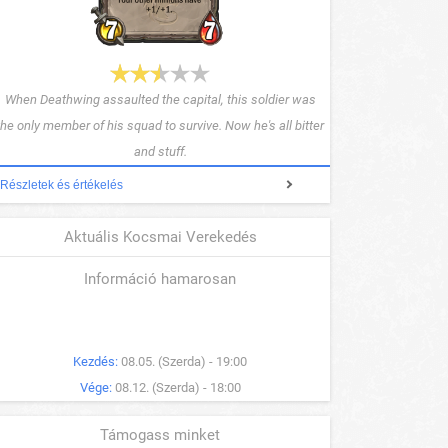
When Deathwing assaulted the capital, this soldier was
the only member of his squad to survive. Now he's all bitter
and stuff.
Részletek és értékelés
Aktuális Kocsmai Verekedés
Információ hamarosan
Kezdés:
08.05. (Szerda) - 19:00
Vége:
08.12. (Szerda) - 18:00
Támogass minket