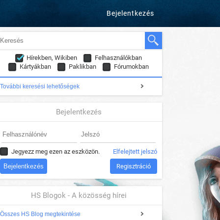
Bejelentkezés
Hírekben, Wikiben
Felhasználókban
Kártyákban
Paklikban
Fórumokban
További keresési lehetőségek
Bejelentkezés
Jegyezz meg ezen az eszközön.
Elfelejtett jelszó
Regisztráció
HS Blogok - A közösség hírei
Összes HS Blog megtekintése