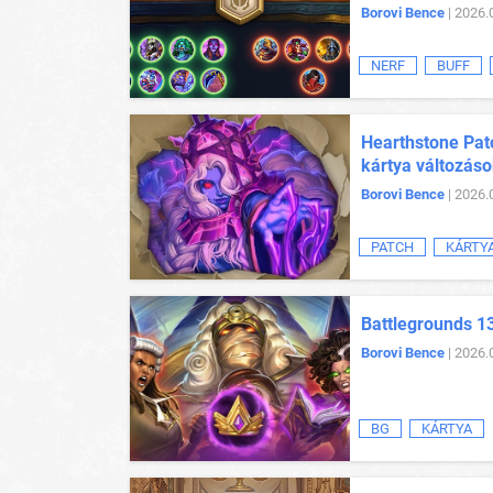
Borovi Bence
| 2026.
NERF
BUFF
Hearthstone Patc
kártya változás
Borovi Bence
| 2026.
PATCH
KÁRTY
Battlegrounds 13
Borovi Bence
| 2026.
BG
KÁRTYA