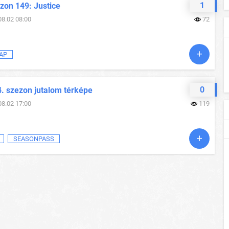
1
zon 149: Justice
08.02 08:00
72
AP
0
4. szezon jutalom térképe
08.02 17:00
119
SEASONPASS