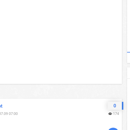
0
pt
07.09 07:00
174