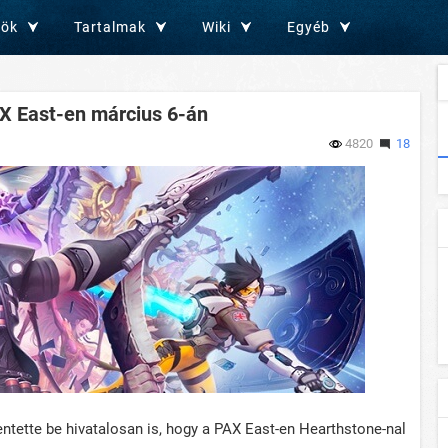
zök
Tartalmak
Wiki
Egyéb
AX East-en március 6-án
4820
18
lentette be hivatalosan is, hogy a PAX East-en Hearthstone-nal