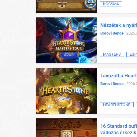
KOCSMA
Nézzétek a nyár
Borovi Bence
| 2026.
MASTERS
ESP
Távozott a Heart
Borovi Bence
| 2026.
HEARTHSTONE
16 Standard buff
változás érkezik