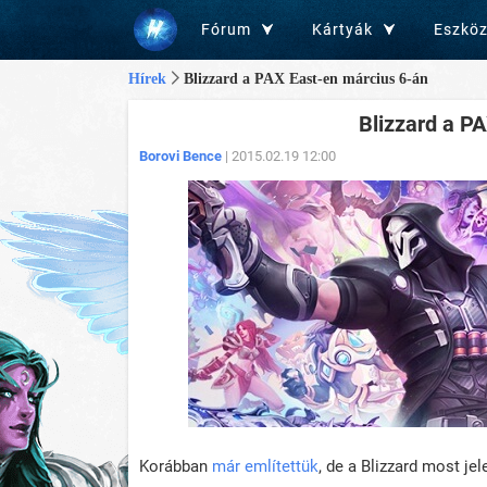
Fórum
Kártyák
Eszkö
Hírek
Blizzard a PAX East-en március 6-án
Blizzard a P
Borovi Bence
| 2015.02.19 12:00
Korábban
már említettük
, de a Blizzard most je