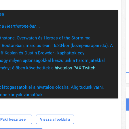
sa
 a Hearthstone-ban...
arthstone, Overwatch és Heroes of the Storm-mal
 Boston-ban, március 6-án 16:30-kor (közép-európai idő). A
eff Kaplan és Dustin Browder - kaphattok egy
 hogy milyen újdonságokkal készülünk a három játékkal
ményt élőben követhetitek a
hivatalos PAX Twitch
látogassatok el a hivatalos oldalra. Alig tudunk várni,
one kártyák várhatóak.
Pakli készítése
Vissza a főoldalra