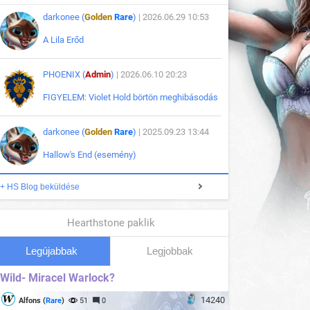
darkonee (
Golden
Rare
)
| 2026.06.29 10:53
A Lila Erőd
PHOENIX (
Admin
)
| 2026.06.10 20:23
FIGYELEM: Violet Hold börtön meghibásodás
darkonee (
Golden
Rare
)
| 2025.09.23 13:44
Hallow's End (esemény)
+ HS Blog beküldése
Hearthstone paklik
Legújabbak
Legjobbak
Wild- Miracel Warlock?
14240
Alfons (
Rare
)
51
0