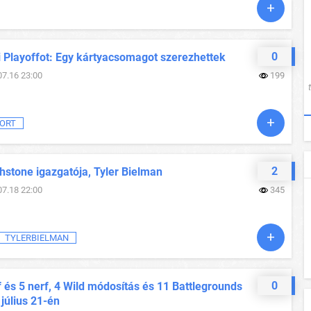
0
i Playoffot: Egy kártyacsomagot szerezhettek
07.16 23:00
199
ORT
2
hstone igazgatója, Tyler Bielman
07.18 22:00
345
TYLERBIELMAN
0
 és 5 nerf, 4 Wild módosítás és 11 Battlegrounds
 július 21-én