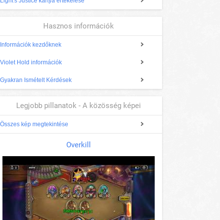
Light's Justice kártya értékelése
Hasznos információk
Információk kezdőknek
Violet Hold információk
Gyakran Ismételt Kérdések
Legjobb pillanatok - A közösség képei
Összes kép megtekintése
Overkill