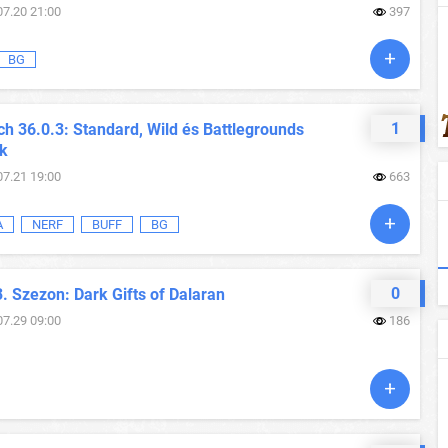
07.20 21:00
397
BG
1
h 36.0.3: Standard, Wild és Battlegrounds
ok
07.21 19:00
663
A
NERF
BUFF
BG
0
. Szezon: Dark Gifts of Dalaran
07.29 09:00
186