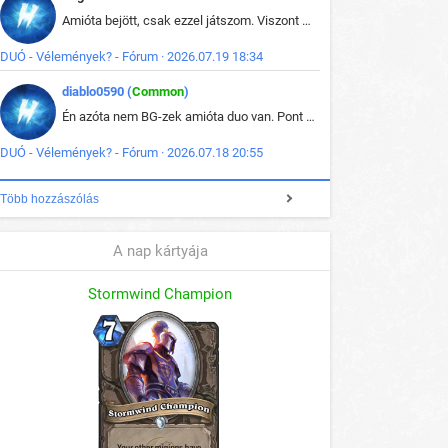
Amióta bejött, csak ezzel játszom. Viszont mint minden más - akár az alapjáték is, ez is baromira összetett lett. Néha már pár kör után is esélytelen az egész. Vagy irreállisan túltápol valaki, vagy lelép a partner, vagy csak hülye mint a segg. És amikor eljönne az én időm, na akkor jön el mindenki másé is. Engem jobban érdekelne, hogy ki milyen ratingen szokott játszani. Na ez lenne egy érdekes adat.
DUÓ - Vélemények? - Fórum · 2026.07.19 18:34
diablo0590 (
Common
)
Én azóta nem BG-zek amióta duo van. Pont azt szerettem benne, hogy rajtam múlik mi történik, nem pedig a társamon. Kérem vissza a régi BG-t :D
DUÓ - Vélemények? - Fórum · 2026.07.18 20:55
Több hozzászólás
A nap kártyája
Stormwind Champion