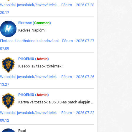
Weboldal javaslatok/észrevételek - Fórum · 2026.07.28
20:17
Ekstone (
Common
)
Kedves Naplóm!
Ekstone Hearthstone kalandozásai - Fórum · 2026.07.27
07:09
PHOENIX (
Admin
)
Kisebb javítások történtek:
Weboldal javaslatok/észrevételek - Fórum · 2026.07.26
13:27
PHOENIX (
Admin
)
Kártya változások a 36.0.3-as patch alapján frissítve az adatbázisban (képek is cserélve).
Weboldal javaslatok/észrevételek - Fórum · 2026.07.22
09:12
Ragi