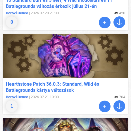
16 Standard buff és 5 nerf, 4 Wild módosítás és 11
Battlegrounds változás érkezik július 21-én
Borovi Bence
| 2026.07.20 21:00
420
0
Hearthstone Patch 36.0.3: Standard, Wild és
Battlegrounds kártya változások
Borovi Bence
| 2026.07.21 19:00
704
1