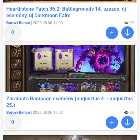
Hearthstone Patch 36.2: Battlegrounds 14. szezon, új
esemény, új Darkmoon Faire
Borovi Bence
| 2026.08.06 14:00
99
0
Zuramat's Rampage esemény (augusztus 4. - augusztus
25.)
Borovi Bence
| 2026.08.06 16:00
86
0