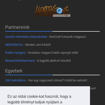
Partnereink
Szukits Internetes Könyváruház
- WarCraft könyvek magyarul
ABCkitűző.hu
- Minden, ami kitűző!
Diablo Hungary
- Hivatalos magyar Diablo rajongói oldal
Blizzard Entertainment
- A legjobb játékok készítői
Egyebek
Cikk beküldése
- Van egy nagyszerű cikked? Küldd be nekünk!
Támogass minket
- Tetszik az oldal? Segíts, hogy fennmaradhasson!
Ez az oldal cookie-kat használ, hogy a
Kapcsolat, médiaajánlat
- Lépj velünk kapcsolatba!
legjobb élményt tudjuk nyújtani a
Használd a tooltipünket
- A saját oldaladon is!