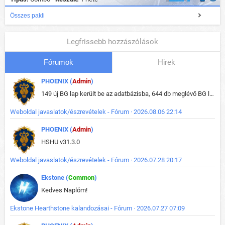
Összes pakli
Legfrissebb hozzászólások
Fórumok
Hirek
PHOENIX (
Admin
)
149 új BG lap került be az adatbázisba, 644 db meglévő BG lap módosult, bekerültek az új képek a megváltozott lapokhoz is.
Weboldal javaslatok/észrevételek - Fórum · 2026.08.06 22:14
PHOENIX (
Admin
)
HSHU v31.3.0
Weboldal javaslatok/észrevételek - Fórum · 2026.07.28 20:17
Ekstone (
Common
)
Kedves Naplóm!
Ekstone Hearthstone kalandozásai - Fórum · 2026.07.27 07:09