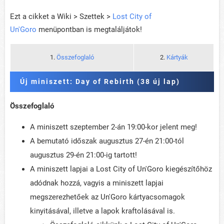
Ezt a cikket a Wiki > Szettek >
Lost City of
Un'Goro
menüpontban is megtaláljátok!
1.
Összefoglaló
2.
Kártyák
Új miniszett: Day of Rebirth (38 új lap)
Összefoglaló
A miniszett szeptember 2-án 19:00-kor jelent meg!
A bemutató időszak augusztus 27-én 21:00-tól
augusztus 29-én 21:00-ig tartott!
A miniszett lapjai a Lost City of Un'Goro kiegészítőhöz
adódnak hozzá, vagyis a miniszett lapjai
megszerezhetőek az Un'Goro kártyacsomagok
kinyitásával, illetve a lapok kraftolásával is.