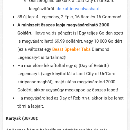
Összefoglaló cikkünk a Lost City of Un'Goro
kiegészítőről
ide kattintva olvasható
.
38 új lap: 4 Legendary, 2 Epic, 16 Rare és 16 Common!
A miniszett összes lapja megvásárolható 2000
Goldért
, illetve valós pénzért is! Egy teljes Golden szett
is megvásárolható 69,99 dollárért, vagy 10 000 Goldért
(ez a változat egy
Beast Speaker Taka
Diamond
Legendary-t is tartalmaz)!
Ha már előre lekraftoltál egy új (Day of Rebirth)
Legendary-t (vagy kinyitottál a Lost City of Un'Goro
kártyacsomagból), majd utána megvásárolod 2000
Goldért, akkor ugyanúgy megkapod az összes lapot!
Ha megvásároltad az Day of Rebirth-t, akkor is be lehet
törni a lapjait.
Kártyák (38/38):