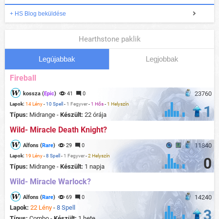
+ HS Blog beküldése
Hearthstone paklik
Legújabbak
Legjobbak
Fireball
23760
kossza (
Epic
)
41
0
Lapok:
14 Lény
-
10 Spell
-
1 Fegyver
-
1 Hős
-
1 Helyszín
1
Típus:
Midrange -
Készült:
22 órája
Wild- Miracle Death Knight?
11840
Alfons (
Rare
)
29
0
Lapok:
19 Lény
-
8 Spell
-
1 Fegyver
-
2 Helyszín
0
Típus:
Midrange -
Készült:
1 napja
Wild- Miracle Warlock?
14240
Alfons (
Rare
)
69
0
Lapok:
22 Lény
-
8 Spell
3
Típus:
Combo -
Készült:
1 hete