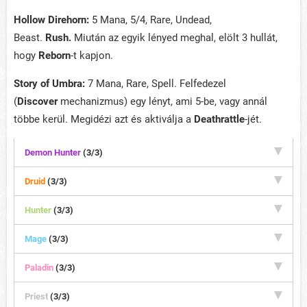
Hollow Direhorn:
5 Mana, 5/4, Rare, Undead,
Beast.
Rush.
Miután az egyik lényed meghal, elölt 3 hullát,
hogy
Reborn
-t kapjon.
Story of Umbra:
7 Mana, Rare, Spell. Felfedezel
(
Discover
mechanizmus) egy lényt, ami 5-be, vagy annál
többe kerül. Megidézi azt és aktiválja a
Deathrattle
-jét.
Demon Hunter
(3/3)
Druid
(3/3)
Hunter
(3/3)
Mage
(3/3)
Paladin
(3/3)
Priest
(3/3)