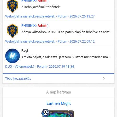
PHOENIX (
Admin
)
Kisebb javítások történtek:
Weboldal javaslatok/észrevételek - Fórum · 2026.07.26 13:27
PHOENIX (
Admin
)
Kártya változások a 36.0.3-as patch alapján frissítve az adatbázisban (képek is cserélve).
Weboldal javaslatok/észrevételek - Fórum · 2026.07.22 09:12
Ragi
Amióta bejött, csak ezzel játszom. Viszont mint minden más - akár az alapjáték is, ez is baromira összetett lett. Néha már pár kör után is esélytelen az egész. Vagy irreállisan túltápol valaki, vagy lelép a partner, vagy csak hülye mint a segg. És amikor eljönne az én időm, na akkor jön el mindenki másé is. Engem jobban érdekelne, hogy ki milyen ratingen szokott játszani. Na ez lenne egy érdekes adat.
DUÓ - Vélemények? - Fórum · 2026.07.19 18:34
Több hozzászólás
A nap kártyája
Earthen Might