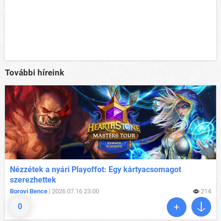
További híreink
Nézzétek a nyári Playoffot: Egy kártyacsomagot
szerezhettek
Borovi Bence
| 2026.07.16 23:00
214
0