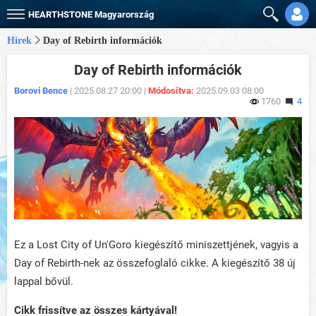
HEARTHSTONE
Magyarország
Hírek
Day of Rebirth információk
Day of Rebirth információk
Borovi Bence
| 2025.08.27 20:00 |
Módosítva:
2025.09.03 08:00
1760
4
Ez a Lost City of Un'Goro kiegészítő miniszettjének, vagyis a
Day of Rebirth-nek az összefoglaló cikke. A kiegészítő 38 új
lappal bővül.
Cikk frissítve az összes kártyával!