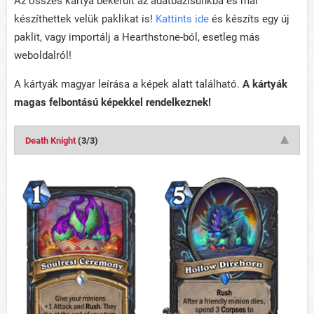
Az összes kártya bekerült az adatbázisunkba és már
készíthettek velük paklikat is!
Kattints ide
és készíts egy új
paklit, vagy importálj a Hearthstone-ból, esetleg más
weboldalról!
A kártyák magyar leírása a képek alatt található.
A kártyák
magas felbontású képekkel rendelkeznek!
Death Knight
(3/3)