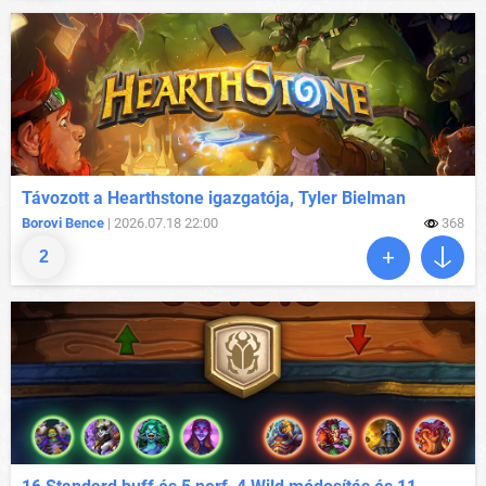
Távozott a Hearthstone igazgatója, Tyler Bielman
Borovi Bence
| 2026.07.18 22:00
368
2