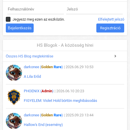
Jegyezz meg ezen az eszközön.
Elfelejtett jelszó
Regisztráció
HS Blogok - A közösség hírei
Összes HS Blog megtekintése
darkonee (
Golden
Rare
)
| 2026.06.29 10:53
A Lila Erőd
PHOENIX (
Admin
)
| 2026.06.10 20:23
FIGYELEM: Violet Hold börtön meghibásodás
darkonee (
Golden
Rare
)
| 2025.09.23 13:44
Hallow's End (esemény)