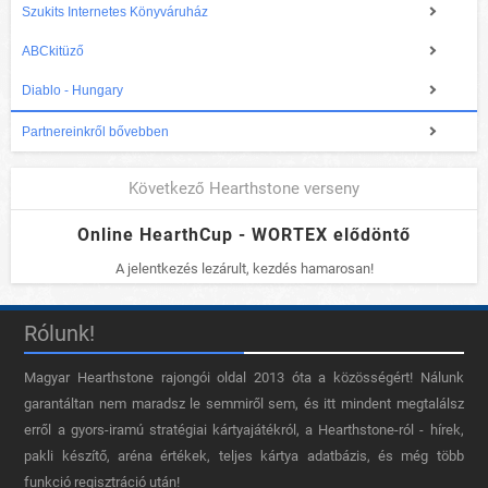
Szukits Internetes Könyváruház
ABCkitüző
Diablo - Hungary
Partnereinkről bővebben
Következő Hearthstone verseny
Online HearthCup - WORTEX elődöntő
A jelentkezés lezárult, kezdés hamarosan!
Rólunk!
Magyar Hearthstone​ rajongói oldal 2013 óta a közösségért! Nálunk
garantáltan nem maradsz le semmiről sem, és itt mindent megtalálsz
erről a gyors-iramú stratégiai kártyajátékról, a Hearthstone-ról - hírek,
pakli készítő, aréna értékek, teljes kártya adatbázis, és még több
funkció regisztráció után!