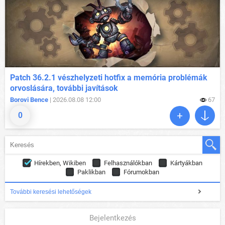
Patch 36.2.1 vészhelyzeti hotfix a memória problémák
orvoslására, további javítások
Borovi Bence
| 2026.08.08 12:00
67
0
Hírekben, Wikiben
Felhasználókban
Kártyákban
Paklikban
Fórumokban
További keresési lehetőségek
Bejelentkezés