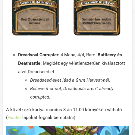
Dreadsoul Corrupter:
4 Mana, 4/4, Rare.
Battlecry és
Deathrattle:
Megidéz egy véletlenszerűen kiválasztott
alvó Dreadseed-et.
Dreadseed-eket lásd a Grim Harvest-nél.
Believe it or not, Dreadsouls aren't already
corrupted.
A következő kártya március 3-án 11:00 környékén várható
(
Hunter
lapokat fognak bemutatni)!