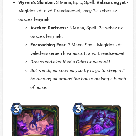
Wyvern's Slumber:
3 Mana, Epic, Spell.
Válassz egyet -
Megidéz két alvó Dreadseed-et; vagy 2-t sebez az
összes lénynek.
Awoken Darkness:
3 Mana, Spell. 2-t sebez az
összes lénynek.
Encroaching Fear:
3 Mana, Spell. Megidéz két
véletlenszerűen kiválasztott alvó Dreadseed-et.
Dreadseed-eket lásd a Grim Harvest-nél.
But watch, as soon as you try to go to sleep it'll
be running all around the house making a bunch
of noise.