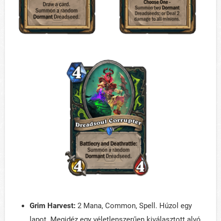
Grim Harvest:
2 Mana, Common, Spell. Húzol egy
lapot. Megidéz egy véletlenszerűen kiválasztott alvó