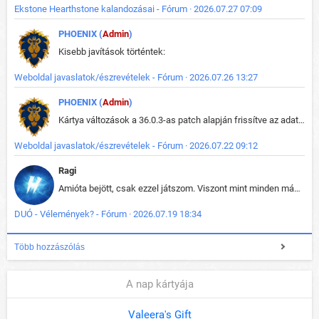
Ekstone Hearthstone kalandozásai - Fórum · 2026.07.27 07:09
PHOENIX (
Admin
)
Kisebb javítások történtek:
Weboldal javaslatok/észrevételek - Fórum · 2026.07.26 13:27
PHOENIX (
Admin
)
Kártya változások a 36.0.3-as patch alapján frissítve az adatbázisban (képek is cserélve).
Weboldal javaslatok/észrevételek - Fórum · 2026.07.22 09:12
Ragi
Amióta bejött, csak ezzel játszom. Viszont mint minden más - akár az alapjáték is, ez is baromira összetett lett. Néha már pár kör után is esélytelen az egész. Vagy irreállisan túltápol valaki, vagy lelép a partner, vagy csak hülye mint a segg. És amikor eljönne az én időm, na akkor jön el mindenki másé is. Engem jobban érdekelne, hogy ki milyen ratingen szokott játszani. Na ez lenne egy érdekes adat.
DUÓ - Vélemények? - Fórum · 2026.07.19 18:34
Több hozzászólás
A nap kártyája
Valeera's Gift