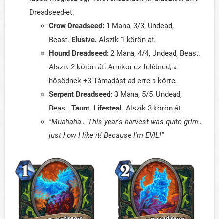
Dreadseed-et.
Crow Dreadseed:
1 Mana, 3/3, Undead,
Beast.
Elusive.
Alszik 1 körön át.
Hound Dreadseed:
2 Mana, 4/4, Undead, Beast.
Alszik 2 körön át. Amikor ez felébred, a
hősödnek +3 Támadást ad erre a körre.
Serpent Dreadseed:
3 Mana, 5/5, Undead,
Beast.
Taunt. Lifesteal.
Alszik 3 körön át.
"Muahaha… This year's harvest was quite
grim
…
just how I like it! Because I'm EVIL!"