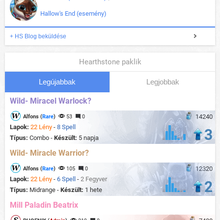
Hallow's End (esemény)
+ HS Blog beküldése
Hearthstone paklik
Legújabbak
Legjobbak
Wild- Miracel Warlock?
14240
Alfons (
Rare
)
53
0
Lapok:
22 Lény
-
8 Spell
3
Típus:
Combo -
Készült:
5 napja
Wild- Miracle Warrior?
12320
Alfons (
Rare
)
105
0
Lapok:
22 Lény
-
6 Spell
-
2 Fegyver
2
Típus:
Midrange -
Készült:
1 hete
Mill Paladin Beatrix