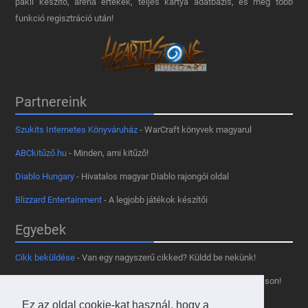
pakli készítő, aréna értékek, teljes kártya adatbázis, és még több
funkció regisztráció után!
Partnereink
Szukits Internetes Könyváruház
- WarCraft könyvek magyarul
ABCkitűző.hu
- Minden, ami kitűző!
Diablo Hungary
- Hivatalos magyar Diablo rajongói oldal
Blizzard Entertainment
- A legjobb játékok készítői
Egyebek
Cikk beküldése
- Van egy nagyszerű cikked? Küldd be nekünk!
Támogass minket
- Tetszik az oldal? Segíts, hogy fennmaradhasson!
Kapcsolat, médiaajánlat
- Lépj velünk kapcsolatba!
Ez az oldal cookie-kat használ, hogy a