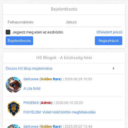
Bejelentkezés
Jegyezz meg ezen az eszközön.
Elfelejtett jelszó
Regisztráció
HS Blogok - A közösség hírei
Összes HS Blog megtekintése
darkonee (
Golden
Rare
)
| 2026.06.29 10:53
A Lila Erőd
PHOENIX (
Admin
)
| 2026.06.10 20:23
FIGYELEM: Violet Hold börtön meghibásodás
darkonee (
Golden
Rare
)
| 2025.09.23 13:44