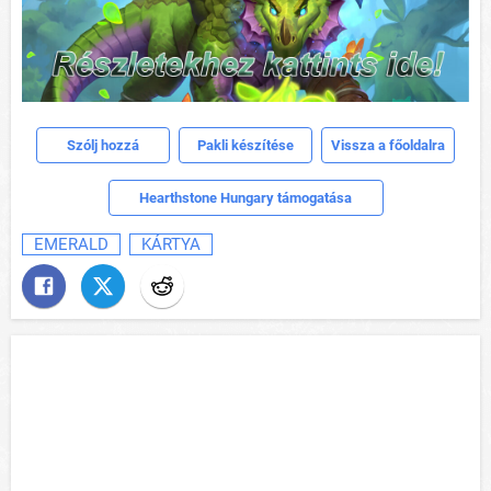
Szólj hozzá
Pakli készítése
Vissza a főoldalra
Hearthstone Hungary támogatása
EMERALD
KÁRTYA