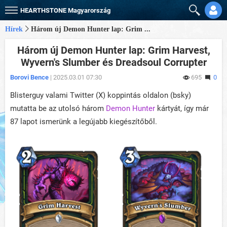
HEARTHSTONE
Magyarország
Hírek
Három új Demon Hunter lap: Grim ...
Három új Demon Hunter lap: Grim Harvest,
Wyvern's Slumber és Dreadsoul Corrupter
Borovi Bence
| 2025.03.01 07:30
695
0
Blisterguy valami Twitter (X) koppintás oldalon (bsky)
mutatta be az utolsó három
Demon Hunter
kártyát, így már
87 lapot ismerünk a legújabb kiegészítőből.