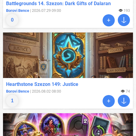
Battlegrounds 14. Szezon: Dark Gifts of Dalaran
Borovi Bence
| 2026.07.29 09:00
193
0
Hearthstone Szezon 149: Justice
Borovi Bence
| 2026.08.02 08:00
74
1