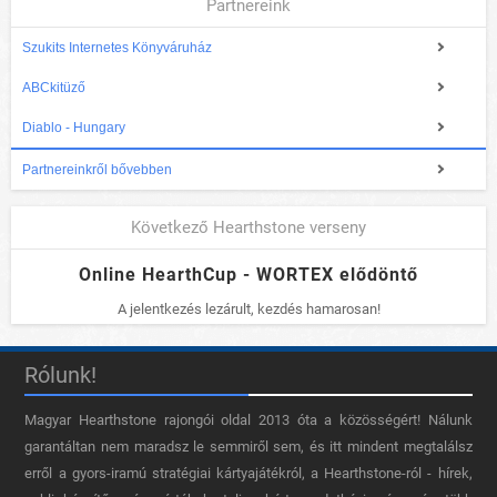
Partnereink
Szukits Internetes Könyváruház
ABCkitüző
Diablo - Hungary
Partnereinkről bővebben
Következő Hearthstone verseny
Online HearthCup - WORTEX elődöntő
A jelentkezés lezárult, kezdés hamarosan!
Rólunk!
Magyar Hearthstone​ rajongói oldal 2013 óta a közösségért! Nálunk
garantáltan nem maradsz le semmiről sem, és itt mindent megtalálsz
erről a gyors-iramú stratégiai kártyajátékról, a Hearthstone-ról - hírek,