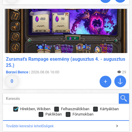
Zuramat's Rampage esemény (augusztus 4. - augusztus
25.)
Borovi Bence
| 2026.08.06 16:00
29
0
Hírekben, Wikiben
Felhasználókban
Kártyákban
Paklikban
Fórumokban
További keresési lehetőségek