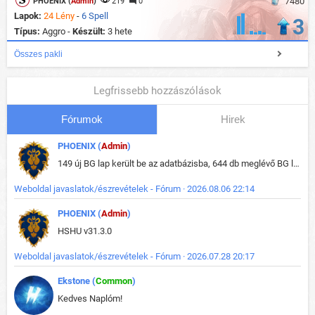
7480
PHOENIX (
Admin
)
219
0
Lapok:
24 Lény
-
6 Spell
3
Típus:
Aggro -
Készült:
3 hete
Összes pakli
Legfrissebb hozzászólások
Fórumok
Hirek
PHOENIX (
Admin
)
149 új BG lap került be az adatbázisba, 644 db meglévő BG lap módosult, bekerültek az új képek a megváltozott lapokhoz is.
Weboldal javaslatok/észrevételek - Fórum · 2026.08.06 22:14
PHOENIX (
Admin
)
HSHU v31.3.0
Weboldal javaslatok/észrevételek - Fórum · 2026.07.28 20:17
Ekstone (
Common
)
Kedves Naplóm!