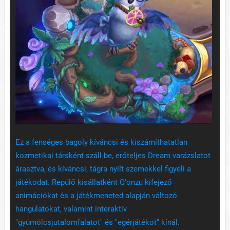
Ez a fenséges bagoly kíváncsi és kiszámíthatatlan
kozmetikai társként száll be, erőteljes Dream varázslatot
árasztva, és kíváncsi, tágra nyílt szemekkel figyeli a
játékodat. Repülő kisállatként Q'onzu kifejező
animációkat és a játékmeneted alapján változó
hangulatokat, valamint interaktív
"gyümölcsjutalomfalatot" és "egérjátékot" kínál.