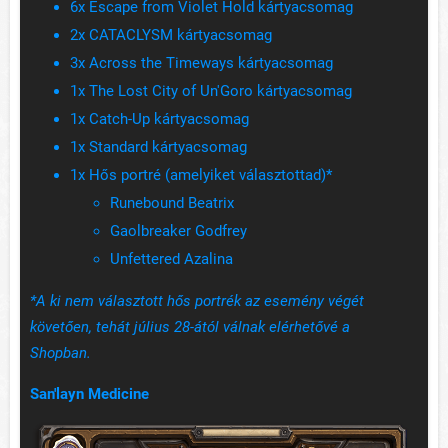
6x Escape from Violet Hold kártyacsomag
2x CATACLYSM kártyacsomag
3x Across the Timeways kártyacsomag
1x The Lost City of Un'Goro kártyacsomag
1x Catch-Up kártyacsomag
1x Standard kártyacsomag
1x Hős portré (amelyiket választottad)*
Runebound Beatrix
Gaolbreaker Godfrey
Unfettered Azalina
*A ki nem választott hős portrék az esemény végét
követően, tehát július 28-ától válnak elérhetővé a
Shopban.
San'layn Medicine