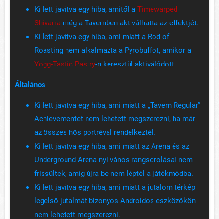
Ki lett javítva egy hiba, amitől a
Timewarped
Shivarra
még a Tavernben aktiválhatta az effektjét.
Ki lett javítva egy hiba, ami miatt a Rod of
Roasting nem alkalmazta a Pyrobuffot, amikor a
Yogg-Tastic Pastry
-n keresztül aktiválódott.
Általános
Ki lett javítva egy hiba, ami miatt a „Tavern Regular”
Achievementet nem lehetett megszerezni, ha már
az összes hős portréval rendelkeztél.
Ki lett javítva egy hiba, ami miatt az Arena és az
Underground Arena nyilvános rangsorolásai nem
frissültek, amíg újra be nem léptél a játékmódba.
Ki lett javítva egy hiba, ami miatt a jutalom térkép
legelső jutalmát bizonyos Androidos eszközökön
nem lehetett megszerezni.