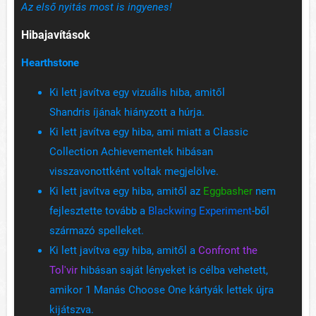
Az első nyitás most is ingyenes!
Hibajavítások
Hearthstone
Ki lett javítva egy vizuális hiba, amitől
Shandris íjának hiányzott a húrja.
Ki lett javítva egy hiba, ami miatt a Classic
Collection Achievementek hibásan
visszavonottként voltak megjelölve.
Ki lett javítva egy hiba, amitől az
Eggbasher
nem
fejlesztette tovább a
Blackwing Experiment
-ből
származó spelleket.
Ki lett javítva egy hiba, amitől a
Confront the
Tol'vir
hibásan saját lényeket is célba vehetett,
amikor 1 Manás Choose One kártyák lettek újra
kijátszva.