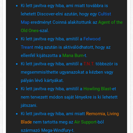
Ki lett javítva egy hiba, ami miatt továbbra is
lehetett Discover-elni azután, hogy egy
Cultist
Map
eredményt Coinná alakítottunk az
Agent of the
Old Ones
-szal.
Ki lett javítva egy hiba, amitől a
Felwood
Treant
még azután is aktiválódhatott, hogy az
ellenfél kijátszotta a
Mana Burn
-t.
Ki lett javítva egy hiba, amitől a
T.N.T.
többször is
megsemmisíthette ugyanazokat a kézben vagy
pályán lévő kártyákat.
Ki lett javítva egy hiba, amitől a
Howling Blast
-et
nem tervezett módon saját lényekre is ki lehetett
játszani.
Ki lett javítva egy hiba, ami miatt
Remornia, Living
Blade
nem tartotta meg az
Air Support
-ból
származó Mega-Windfury-t.