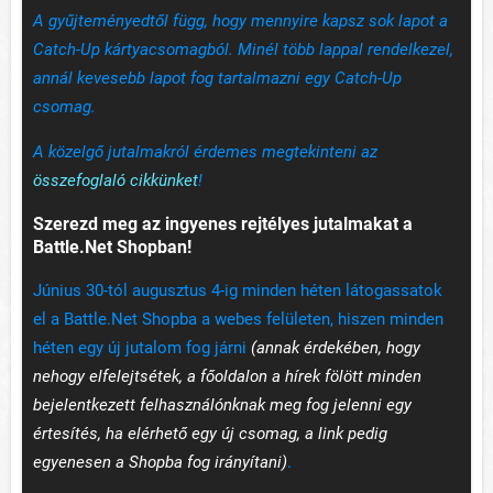
A gyűjteményedtől függ, hogy mennyire kapsz sok lapot a
Catch-Up kártyacsomagból. Minél több lappal rendelkezel,
annál kevesebb lapot fog tartalmazni egy Catch-Up
csomag.
A közelgő jutalmakról érdemes megtekinteni az
összefoglaló cikkünket
!
Szerezd meg az ingyenes rejtélyes jutalmakat a
Battle.Net Shopban!
Június 30-tól augusztus 4-ig minden héten látogassatok
el a Battle.Net Shopba a webes felületen, hiszen minden
héten egy új jutalom fog járni
(annak érdekében, hogy
nehogy elfelejtsétek, a főoldalon a hírek fölött minden
bejelentkezett felhasználónknak meg fog jelenni egy
értesítés, ha elérhető egy új csomag, a link pedig
egyenesen a Shopba fog irányítani)
.