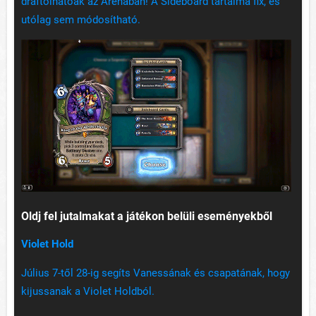
draftolhatóak az Arénában! A Sideboard tartalma fix, és
utólag sem módosítható.
Oldj fel jutalmakat a játékon belüli eseményekből
Violet Hold
Július 7-től 28-ig segíts Vanessának és csapatának, hogy
kijussanak a Violet Holdból.