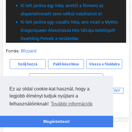
Ki lett javítva egy hiba, amitől a főmenü az
alapértelmezett zene nélkül indulhatott el.
Ki lett javítva egy vizuális hiba, ami miatt a Mythic
Dragonqueen Alexstrasza hős tálcája belelógott
Deathling Petnek a területébe.
Forrás:
Blizzard
Szólj hozzá
Pakli készítése
Vissza a főoldalra
Hearthstone Hungary támogatása
Ez az oldal cookie-kat használ, hogy a
PATCH
KIEGÉSZÍTŐ
VIOLETHOLD
ESEMÉNY
legjobb élményt tudjuk nyújtani a
KÁRTYA
felhasználóinknak!
További információk
Megértettem!