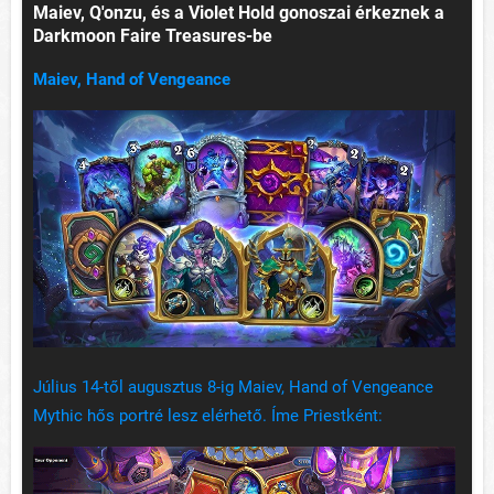
Maiev, Q'onzu, és a Violet Hold gonoszai érkeznek a
Darkmoon Faire Treasures-be
Maiev, Hand of Vengeance
Július 14-től augusztus 8-ig Maiev, Hand of Vengeance
Mythic hős portré lesz elérhető. Íme Priestként: