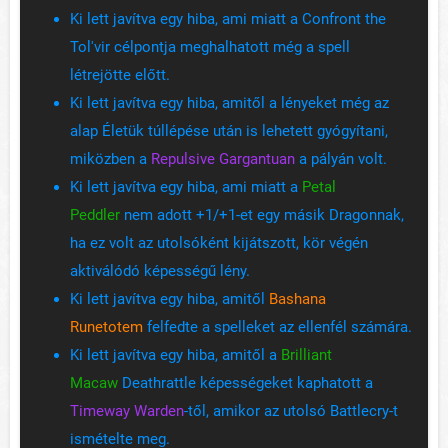
Ki lett javítva egy hiba, ami miatt a Confront the
Tol'vir célpontja meghalhatott még a spell
létrejötte előtt.
Ki lett javítva egy hiba, amitől a lényeket még az
alap Életük túllépése után is lehetett gyógyítani,
miközben a
Repulsive Gargantuan
a pályán volt.
Ki lett javítva egy hiba, ami miatt a
Petal
Peddler
nem adott +1/+1-et egy másik Dragonnak,
ha ez volt az utolsóként kijátszott, kör végén
aktiválódó képességű lény.
Ki lett javítva egy hiba, amitől
Bashana
Runetotem
felfedte a spelleket az ellenfél számára.
Ki lett javítva egy hiba, amitől a
Brilliant
Macaw
Deathrattle képességeket kaphatott a
Timeway Warden
-től, amikor az utolsó Battlecry-t
ismételte meg.