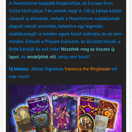
A Hearthstone legújabb kiegészítője, az Escape from
Violet Hold július 7-én jelenik meg! A 135 új kártya között
olyanok is érkeznek, melyek a Hearthstone szabályainak
alapjait veszik semmibe, beleértve egy legendás
szabályszegőt is minden egyes kaszt számára, és ez nem
minden: Érkezik a Prepare kulcsszó, az álcázott lények, a
Bribe kártyák és sok más!
Nézzétek meg az összes új
lapot
, és
rendeljétek elő
, amíg nem késő!
Új bónusz:
Játssz Signature
Vanessa the Ringleader
-rel
már most!