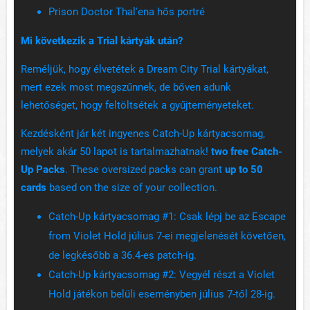
Prison Doctor Thal'ena hős portré
Mi következik a Trial kártyák után?
Reméljük, hogy élvetétek a Dream City Trial kártyákat,
mert ezek most megszűnnek, de bőven adunk
lehetőséget, hogy feltöltsétek a gyűjteményeteket.
Kezdésként jár két ingyenes Catch-Up kártyacsomag,
melyek akár 50 lapot is tartalmazhatnak!
two free Catch-
Up Packs
. These oversized packs can grant
up to 50
cards
based on the size of your collection.
Catch-Up kártyacsomag #1: Csak lépj be az Escape
from Violet Hold július 7-ei megjelenését követően,
de legkésőbb a 36.4-es patch-ig.
Catch-Up kártyacsomag #2: Vegyél részt a Violet
Hold játékon belüli eseményben július 7-től 28-ig.