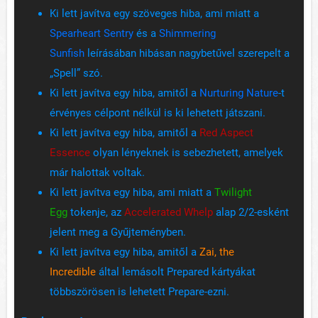
Ki lett javítva egy szöveges hiba, ami miatt a
Spearheart Sentry
és a
Shimmering
Sunfish
leírásában hibásan nagybetűvel szerepelt a
„Spell” szó.
Ki lett javítva egy hiba, amitől a
Nurturing Nature
-t
érvényes célpont nélkül is ki lehetett játszani.
Ki lett javítva egy hiba, amitől a
Red Aspect
Essence
olyan lényeknek is sebezhetett, amelyek
már halottak voltak.
Ki lett javítva egy hiba, ami miatt a
Twilight
Egg
tokenje, az
Accelerated Whelp
alap 2/2-esként
jelent meg a Gyűjteményben.
Ki lett javítva egy hiba, amitől a
Zai, the
Incredible
által lemásolt Prepared kártyákat
többszörösen is lehetett Prepare-ezni.