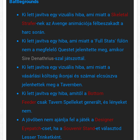
Battlegrounds
Ki lett javítva egy vizuális hiba, ami miatt a
Skeletal
Strafer
-nek az Avenge animációja félbeszakadt a
harc során.
Ki lett javítva egy hiba, ami miatt a 'Full Stats' fülön
nem a megfelelő Questet jelenítette meg, amikor
Sire Denathrius
-szal játszottál.
Ki lett javítva egy vizuális hiba, ami miatt a
vásárlási költség ikonjai és számai elcsúszva
jelenhettek meg a Tavernben.
Ki lett javítva egy hiba, amitől a
Bottom
Feeder
csak Tavern Spelleket generált, és lényeket
nem.
A jövőben nem ajánlja fel a játék a
Designer
Eyepatch
-cset, ha a
Souvenir Stand
-et választod
Lesser Trinketként.