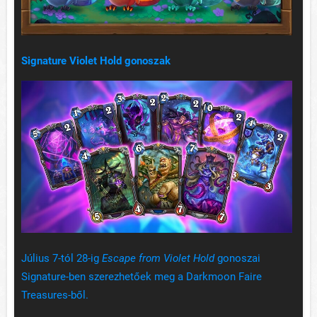
Signature Violet Hold gonoszak
Július 7-tól 28-ig
Escape from Violet Hold
gonoszai
Signature-ben szerezhetőek meg a Darkmoon Faire
Treasures-ből.