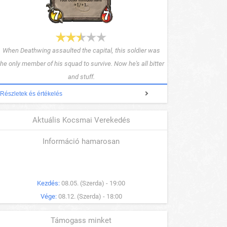
When Deathwing assaulted the capital, this soldier was
the only member of his squad to survive. Now he's all bitter
and stuff.
Részletek és értékelés
Aktuális Kocsmai Verekedés
Információ hamarosan
Kezdés:
08.05. (Szerda) - 19:00
Vége:
08.12. (Szerda) - 18:00
Támogass minket