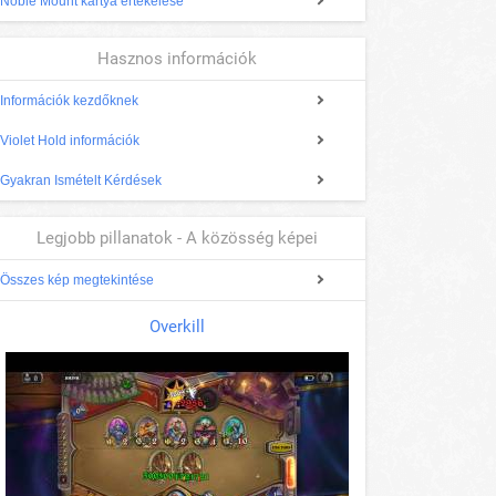
Noble Mount kártya értékelése
Hasznos információk
Információk kezdőknek
Violet Hold információk
Gyakran Ismételt Kérdések
Legjobb pillanatok - A közösség képei
Összes kép megtekintése
Overkill