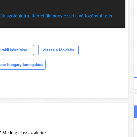
k szolgálatra. Reméljük, hogy ezzel a változással te is
Pakli készítése
Vissza a főoldalra
one Hungary támogatása