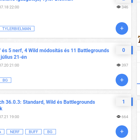
07.18 22:00
346
TYLERBIELMAN
0
 és 5 nerf, 4 Wild módosítás és 11 Battlegrounds
 július 21-én
07.20 21:00
397
BG
1
h 36.0.3: Standard, Wild és Battlegrounds
ok
07.21 19:00
664
A
NERF
BUFF
BG