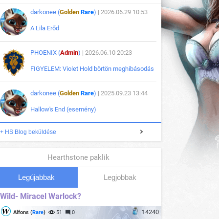
darkonee (
Golden
Rare
)
| 2026.06.29 10:53
A Lila Erőd
PHOENIX (
Admin
)
| 2026.06.10 20:23
FIGYELEM: Violet Hold börtön meghibásodás
darkonee (
Golden
Rare
)
| 2025.09.23 13:44
Hallow's End (esemény)
+ HS Blog beküldése
Hearthstone paklik
Legújabbak
Legjobbak
Wild- Miracel Warlock?
14240
Alfons (
Rare
)
51
0