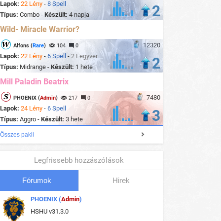
Lapok:
22 Lény
-
8 Spell
2
Típus:
Combo -
Készült:
4 napja
Wild- Miracle Warrior?
12320
Alfons (
Rare
)
104
0
Lapok:
22 Lény
-
6 Spell
-
2 Fegyver
2
Típus:
Midrange -
Készült:
1 hete
Mill Paladin Beatrix
7480
PHOENIX (
Admin
)
217
0
Lapok:
24 Lény
-
6 Spell
3
Típus:
Aggro -
Készült:
3 hete
Összes pakli
Legfrissebb hozzászólások
Fórumok
Hirek
PHOENIX (
Admin
)
HSHU v31.3.0