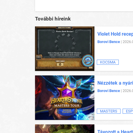
További híreink
Violet Hold rece
Borovi Bence
| 2026.
KOCSMA
Nézzétek a nyár
Borovi Bence
| 2026.
MASTERS
ESP
Távozott a Heart