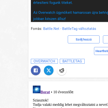
értesíteni fogunk titeket.
Az Overwatch ügynökeit hamarosan újra behívjá
jobban készen állsz!
Forrás:
Battle.Net - BattleTag változtatás
Szólj hozzá
Hearthst
OVERWATCH
BATTLETAG