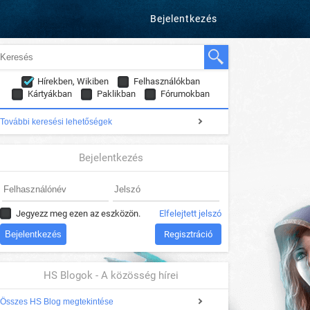
Bejelentkezés
Hírekben, Wikiben
Felhasználókban
Kártyákban
Paklikban
Fórumokban
További keresési lehetőségek
Bejelentkezés
Jegyezz meg ezen az eszközön.
Elfelejtett jelszó
Regisztráció
HS Blogok - A közösség hírei
Összes HS Blog megtekintése