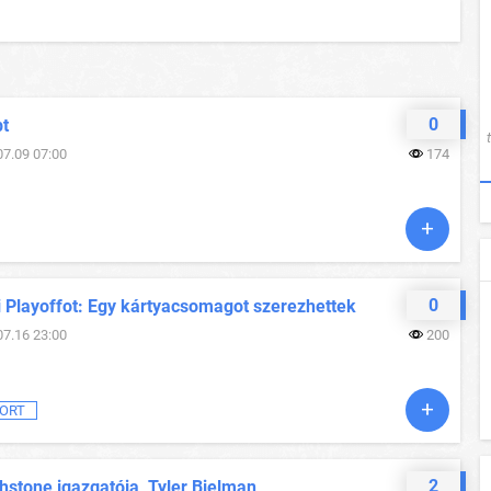
0
pt
07.09 07:00
174
0
i Playoffot: Egy kártyacsomagot szerezhettek
07.16 23:00
200
ORT
2
hstone igazgatója, Tyler Bielman