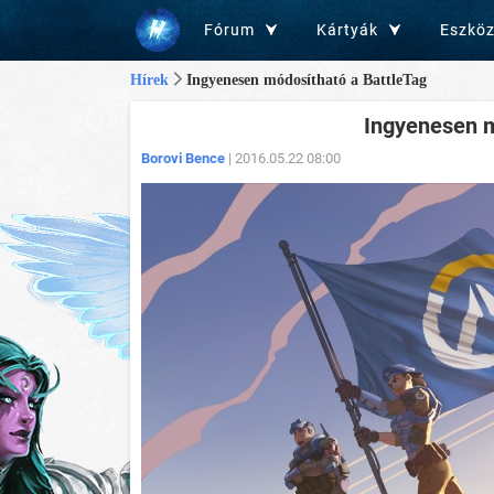
Fórum
Kártyák
Eszkö
Hírek
Ingyenesen módosítható a BattleTag
Ingyenesen m
Borovi Bence
| 2016.05.22 08:00