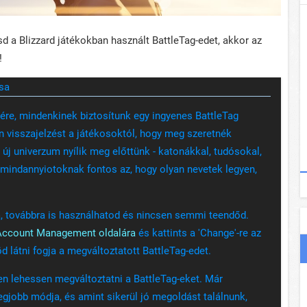
sd a Blizzard játékokban használt BattleTag-edet, akkor az
!
sa
re, mindenkinek biztosítunk egy ingyenes BattleTag
n visszajelzést a játékosoktól, hogy meg szeretnék
 új univerzum nyílik meg előttünk - katonákkal, tudósokal,
 mindannyiotoknak fontos az, hogy olyan nevetek legyen,
, továbbra is használhatod és nincsen semmi teendőd.
Account Management oldalára
és kattints a 'Change'-re az
d látni fogja a megváltoztatott BattleTag-edet.
en lehessen megváltoztatni a BattleTag-eket. Már
egjobb módja, és amint sikerül jó megoldást találnunk,