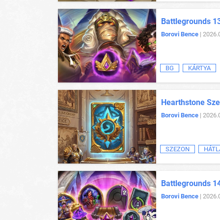
Battlegrounds 13
Borovi Bence
| 2026.
BG
KÁRTYA
Hearthstone Sze
Borovi Bence
| 2026.
SZEZON
HÁTL
Battlegrounds 1
Borovi Bence
| 2026.