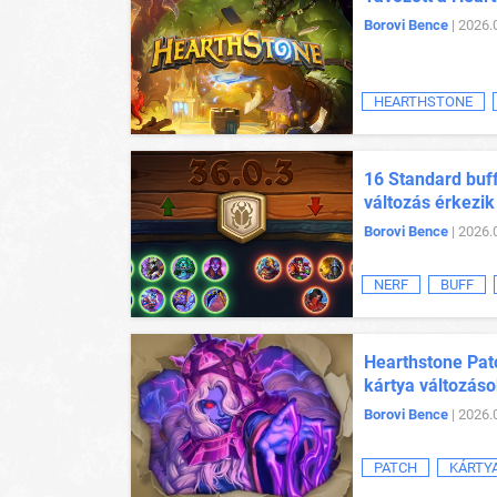
Borovi Bence
| 2026.
HEARTHSTONE
16 Standard buff
változás érkezik
Borovi Bence
| 2026.
NERF
BUFF
Hearthstone Patc
kártya változás
Borovi Bence
| 2026.
PATCH
KÁRTY