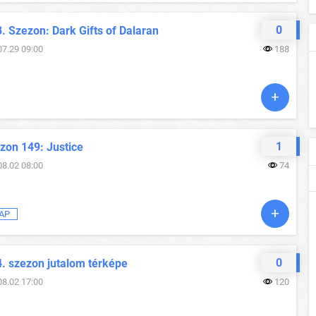
0
. Szezon: Dark Gifts of Dalaran
07.29 09:00
188
1
zon 149: Justice
08.02 08:00
74
AP
0
4. szezon jutalom térképe
08.02 17:00
120