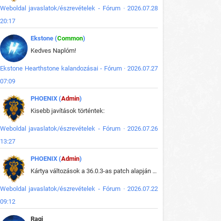
Weboldal javaslatok/észrevételek - Fórum · 2026.07.28
20:17
Ekstone (
Common
)
Kedves Naplóm!
Ekstone Hearthstone kalandozásai - Fórum · 2026.07.27
07:09
PHOENIX (
Admin
)
Kisebb javítások történtek:
Weboldal javaslatok/észrevételek - Fórum · 2026.07.26
13:27
PHOENIX (
Admin
)
Kártya változások a 36.0.3-as patch alapján frissítve az adatbázisban (képek is cserélve).
Weboldal javaslatok/észrevételek - Fórum · 2026.07.22
09:12
Ragi