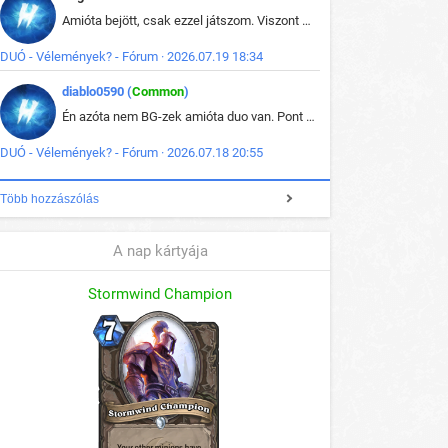
Amióta bejött, csak ezzel játszom. Viszont mint minden más - akár az alapjáték is, ez is baromira összetett lett. Néha már pár kör után is esélytelen az egész. Vagy irreállisan túltápol valaki, vagy lelép a partner, vagy csak hülye mint a segg. És amikor eljönne az én időm, na akkor jön el mindenki másé is. Engem jobban érdekelne, hogy ki milyen ratingen szokott játszani. Na ez lenne egy érdekes adat.
DUÓ - Vélemények? - Fórum · 2026.07.19 18:34
diablo0590 (
Common
)
Én azóta nem BG-zek amióta duo van. Pont azt szerettem benne, hogy rajtam múlik mi történik, nem pedig a társamon. Kérem vissza a régi BG-t :D
DUÓ - Vélemények? - Fórum · 2026.07.18 20:55
Több hozzászólás
A nap kártyája
Stormwind Champion