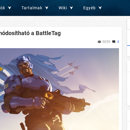
zök
Tartalmak
Wiki
Egyéb
ódosítható a BattleTag
5059
4