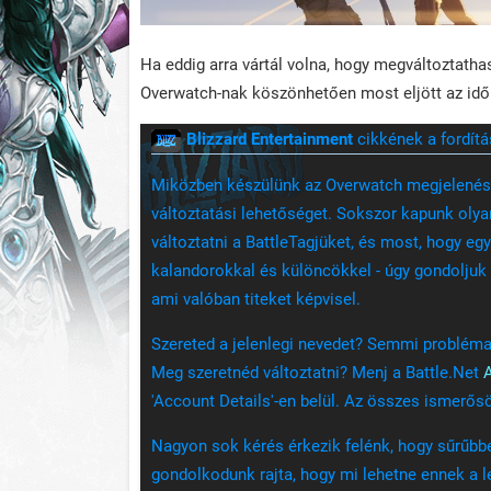
Ha eddig arra vártál volna, hogy megváltoztatha
Overwatch-nak köszönhetően most eljött az idő
Blizzard Entertainment
cikkének a fordítá
Miközben készülünk az Overwatch megjelenésé
változtatási lehetőséget. Sokszor kapunk olya
változtatni a BattleTagjüket, és most, hogy egy
kalandorokkal és különcökkel - úgy gondoljuk
ami valóban titeket képvisel.
Szereted a jelenlegi nevedet? Semmi probléma
Meg szeretnéd változtatni? Menj a Battle.Net
'Account Details'-en belül. Az összes ismerősö
Nagyon sok kérés érkezik felénk, hogy sűrűbb
gondolkodunk rajta, hogy mi lehetne ennek a l