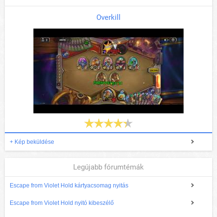
Overkill
+ Kép beküldése
Legújabb fórumtémák
Escape from Violet Hold kártyacsomag nyitás
Escape from Violet Hold nyitó kibeszélő