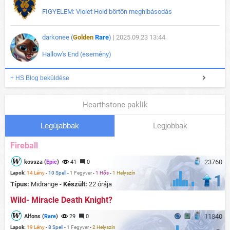
FIGYELEM: Violet Hold börtön meghibásodás
darkonee (
Golden
Rare
)
| 2025.09.23 13:44
Hallow's End (esemény)
+ HS Blog beküldése
Hearthstone paklik
Legújabbak
Legjobbak
Fireball
23760
kossza (
Epic
)
41
0
Lapok:
14 Lény
-
10 Spell
-
1 Fegyver
-
1 Hős
-
1 Helyszín
1
Típus:
Midrange -
Készült:
22 órája
Wild- Miracle Death Knight?
11840
Alfons (
Rare
)
29
0
Lapok:
19 Lény
-
8 Spell
-
1 Fegyver
-
2 Helyszín