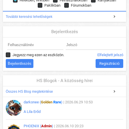
Hírekben, Wikiben
Felhasználókban
Kártyákban
Paklikban
Fórumokban
További keresési lehetőségek
Bejelentkezés
Jegyezz meg ezen az eszközön.
Elfelejtett jelszó
Regisztráció
HS Blogok - A közösség hírei
Összes HS Blog megtekintése
darkonee (
Golden
Rare
)
| 2026.06.29 10:53
A Lila Erőd
PHOENIX (
Admin
)
| 2026.06.10 20:23