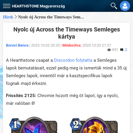
HEARTHSTONE
Magyarország
Hírek
Nyolc új Across the Timeways Sem...
Nyolc új Across the Timeways Semleges
kártya
Borovi Bence
| 2025.10.03 20:35 |
Módosítva:
2025.10.03 21:37
951
2
A Hearthstone csapat a
Discordon folytatta
a Semleges
lapok bemutatásait, ezzel pedig meg is ismertük mind a 35 új
Semleges lapok, innentől már a kasztspecifikus lapok
fognak majd érkezni.
Frissítés 2125:
Chromie hozott még öt lapot, így a nyolc,
már valóban 8!