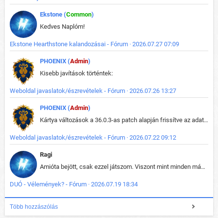
Ekstone (
Common
)
Kedves Naplóm!
Ekstone Hearthstone kalandozásai - Fórum · 2026.07.27 07:09
PHOENIX (
Admin
)
Kisebb javítások történtek:
Weboldal javaslatok/észrevételek - Fórum · 2026.07.26 13:27
PHOENIX (
Admin
)
Kártya változások a 36.0.3-as patch alapján frissítve az adatbázisban (képek is cserélve).
Weboldal javaslatok/észrevételek - Fórum · 2026.07.22 09:12
Ragi
Amióta bejött, csak ezzel játszom. Viszont mint minden más - akár az alapjáték is, ez is baromira összetett lett. Néha már pár kör után is esélytelen az egész. Vagy irreállisan túltápol valaki, vagy lelép a partner, vagy csak hülye mint a segg. És amikor eljönne az én időm, na akkor jön el mindenki másé is. Engem jobban érdekelne, hogy ki milyen ratingen szokott játszani. Na ez lenne egy érdekes adat.
DUÓ - Vélemények? - Fórum · 2026.07.19 18:34
Több hozzászólás