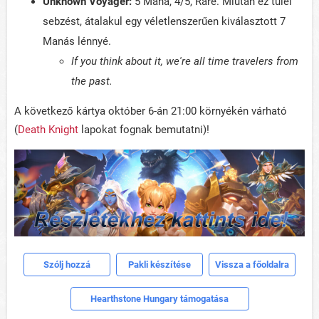
Unknown Voyager:
5 Mana, 4/5, Rare. Miután ez túlél
sebzést, átalakul egy véletlenszerűen kiválasztott 7
Manás lénnyé.
If you think about it, we're all time travelers from
the past.
A következő kártya október 6-án 21:00 környékén várható
(
Death Knight
lapokat fognak bemutatni)!
Szólj hozzá
Pakli készítése
Vissza a főoldalra
Hearthstone Hungary támogatása