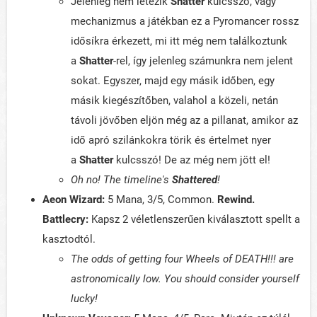
Jelenleg nem létezik
Shatter
kulcsszó, vagy
mechanizmus a játékban ez a Pyromancer rossz
idősíkra érkezett, mi itt még nem találkoztunk
a
Shatter
-rel, így jelenleg számunkra nem jelent
sokat. Egyszer, majd egy másik időben, egy
másik kiegészítőben, valahol a közeli, netán
távoli jövőben eljön még az a pillanat, amikor az
idő apró szilánkokra törik és értelmet nyer
a
Shatter
kulcsszó! De az még nem jött el!
Oh no! The timeline's
Shattered
!
Aeon Wizard:
5 Mana, 3/5, Common.
Rewind.
Battlecry:
Kapsz 2 véletlenszerűen kiválasztott spellt a
kasztodtól.
The odds of getting four Wheels of DEATH!!! are
astronomically low. You should consider yourself
lucky!