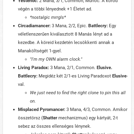
Yesterloc:
2 Mana, 3/1, Common, Murloc. A köröd
végén a többi lényednek +1 Életet ad.
*nostalgic mrrgls*
Circadiamancer:
3 Mana, 2/2, Epic.
Battlecry:
Egy
véletlenszerűen kiválasztott 8 Manás lényt ad a
kezedbe. A köreid kezdetén lecsökkenti annak a
Manaköltségét 1-gyel.
"I'm my OWN alarm clock."
Living Paradox:
3 Mana, 2/1, Common.
Elusive.
Battlecry:
Megidéz két 2/1-es Living Paradoxot
Elusive
-
val.
We just need to find the right clone to pin this all
on.
Misplaced Pyromancer:
3 Mana, 4/3, Common. Amikor
összetörsz (
Shatter
mechanizmus) egy kártyát, 2-t
sebez az összes ellenséges lénynek.