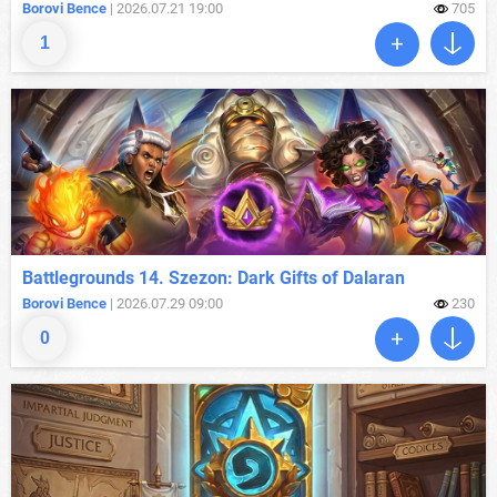
Borovi Bence
| 2026.07.21 19:00
705
1
Battlegrounds 14. Szezon: Dark Gifts of Dalaran
Borovi Bence
| 2026.07.29 09:00
230
0