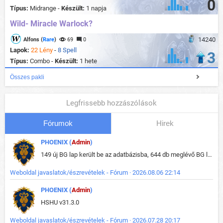
0
Típus:
Midrange -
Készült:
1 napja
Wild- Miracle Warlock?
14240
Alfons (
Rare
)
69
0
Lapok:
22 Lény
-
8 Spell
3
Típus:
Combo -
Készült:
1 hete
Összes pakli
Legfrissebb hozzászólások
Fórumok
Hirek
PHOENIX (
Admin
)
149 új BG lap került be az adatbázisba, 644 db meglévő BG lap módosult, bekerültek az új képek a megváltozott lapokhoz is.
Weboldal javaslatok/észrevételek - Fórum · 2026.08.06 22:14
PHOENIX (
Admin
)
HSHU v31.3.0
Weboldal javaslatok/észrevételek - Fórum · 2026.07.28 20:17