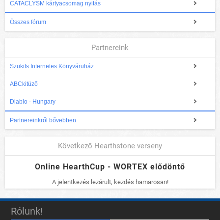
CATACLYSM kártyacsomag nyitás
Összes fórum
Partnereink
Szukits Internetes Könyváruház
ABCkitüző
Diablo - Hungary
Partnereinkről bővebben
Következő Hearthstone verseny
Online HearthCup - WORTEX elődöntő
A jelentkezés lezárult, kezdés hamarosan!
Rólunk!