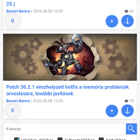
25.)
Borovi Bence
| 2026.08.06 16:00
86
0
Patch 36.2.1 vészhelyzeti hotfix a memória problémák
orvoslására, további javítások
Borovi Bence
| 2026.08.08 12:00
70
0