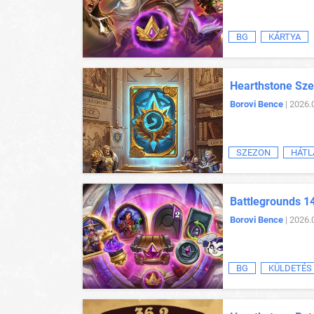
BG
KÁRTYA
Hearthstone Sze
Borovi Bence
| 2026.
SZEZON
HÁTL
Battlegrounds 1
Borovi Bence
| 2026.
BG
KÜLDETÉS