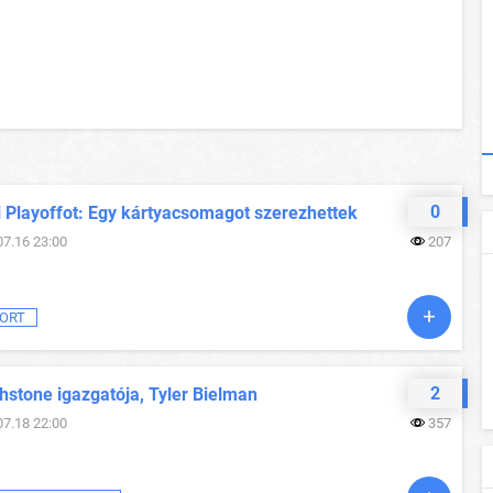
0
i Playoffot: Egy kártyacsomagot szerezhettek
07.16 23:00
207
ORT
2
hstone igazgatója, Tyler Bielman
07.18 22:00
357