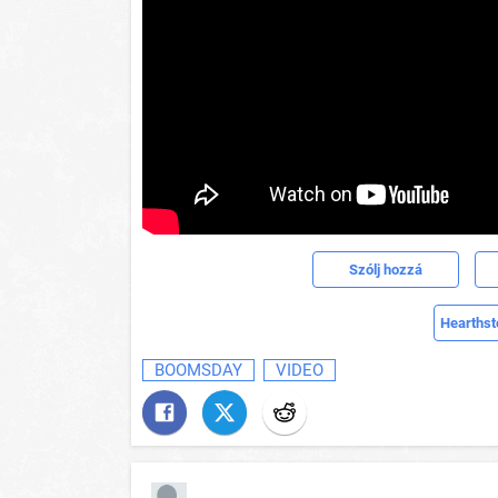
Szólj hozzá
Hearthst
BOOMSDAY
VIDEO