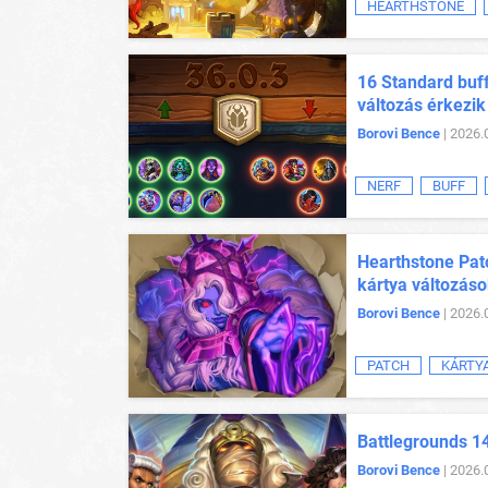
HEARTHSTONE
16 Standard buff
változás érkezik
Borovi Bence
| 2026.
NERF
BUFF
Hearthstone Patc
kártya változás
Borovi Bence
| 2026.
PATCH
KÁRTY
Battlegrounds 14
Borovi Bence
| 2026.