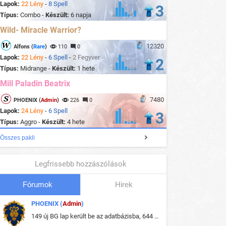
Lapok:
22 Lény
-
8 Spell
3
Típus:
Combo -
Készült:
6 napja
Wild- Miracle Warrior?
12320
Alfons (
Rare
)
110
0
Lapok:
22 Lény
-
6 Spell
-
2 Fegyver
2
Típus:
Midrange -
Készült:
1 hete
Mill Paladin Beatrix
7480
PHOENIX (
Admin
)
226
0
Lapok:
24 Lény
-
6 Spell
3
Típus:
Aggro -
Készült:
4 hete
Összes pakli
Legfrissebb hozzászólások
Fórumok
Hirek
PHOENIX (
Admin
)
149 új BG lap került be az adatbázisba, 644 db meglévő BG lap módosult, bekerültek az új képek a megváltozott lapokhoz is.