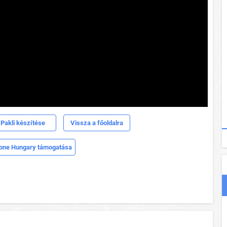
Pakli készítése
Vissza a főoldalra
one Hungary támogatása