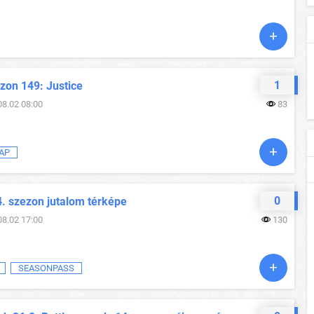
1
zon 149: Justice
08.02 08:00
83
AP
0
4. szezon jutalom térképe
08.02 17:00
130
SEASONPASS