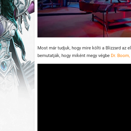
Most már tudjuk, hogy mire költi a Blizzard az 
bemutatják, hogy miként megy végbe
Dr. Boom,