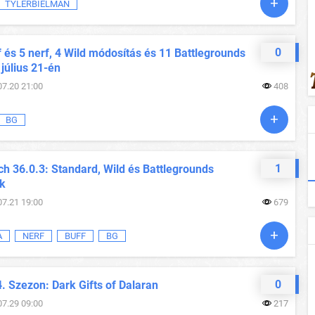
TYLERBIELMAN
0
 és 5 nerf, 4 Wild módosítás és 11 Battlegrounds
 július 21-én
07.20 21:00
408
BG
1
h 36.0.3: Standard, Wild és Battlegrounds
ok
07.21 19:00
679
A
NERF
BUFF
BG
0
. Szezon: Dark Gifts of Dalaran
07.29 09:00
217