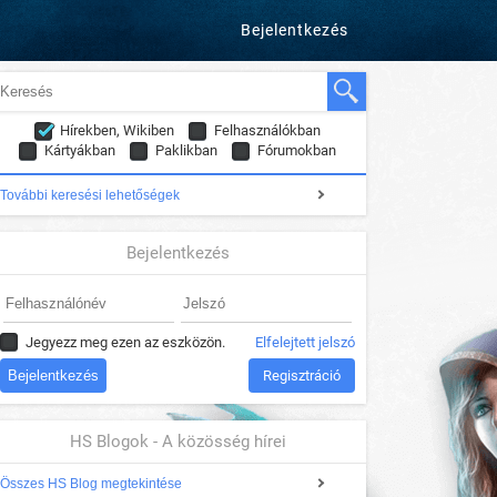
Bejelentkezés
Hírekben, Wikiben
Felhasználókban
Kártyákban
Paklikban
Fórumokban
További keresési lehetőségek
Bejelentkezés
Jegyezz meg ezen az eszközön.
Elfelejtett jelszó
Regisztráció
HS Blogok - A közösség hírei
Összes HS Blog megtekintése