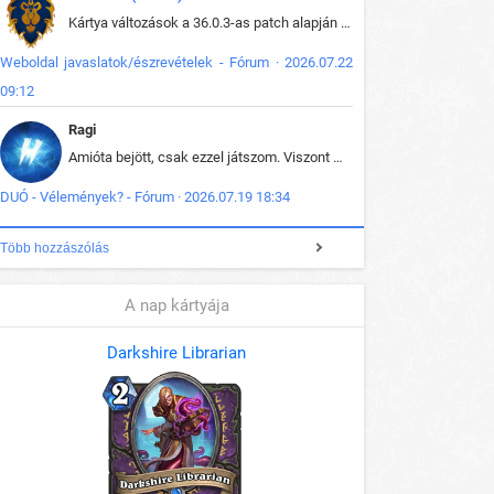
Kártya változások a 36.0.3-as patch alapján frissítve az adatbázisban (képek is cserélve).
Weboldal javaslatok/észrevételek - Fórum · 2026.07.22
09:12
Ragi
Amióta bejött, csak ezzel játszom. Viszont mint minden más - akár az alapjáték is, ez is baromira összetett lett. Néha már pár kör után is esélytelen az egész. Vagy irreállisan túltápol valaki, vagy lelép a partner, vagy csak hülye mint a segg. És amikor eljönne az én időm, na akkor jön el mindenki másé is. Engem jobban érdekelne, hogy ki milyen ratingen szokott játszani. Na ez lenne egy érdekes adat.
DUÓ - Vélemények? - Fórum · 2026.07.19 18:34
Több hozzászólás
A nap kártyája
Darkshire Librarian