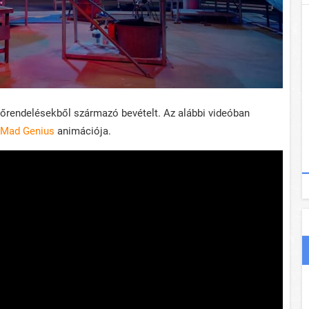
előrendelésekből származó bevételt. Az alábbi videóban
 Mad Genius
animációja.