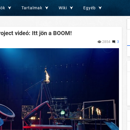
zök
Tartalmak
Wiki
Egyéb
ject videó: Itt jön a BOOM!
2854
3