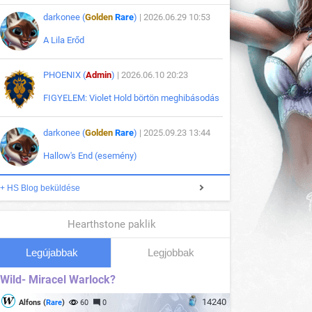
darkonee (
Golden
Rare
)
| 2026.06.29 10:53
A Lila Erőd
PHOENIX (
Admin
)
| 2026.06.10 20:23
FIGYELEM: Violet Hold börtön meghibásodás
darkonee (
Golden
Rare
)
| 2025.09.23 13:44
Hallow's End (esemény)
+ HS Blog beküldése
Hearthstone paklik
Legújabbak
Legjobbak
Wild- Miracel Warlock?
14240
Alfons (
Rare
)
60
0