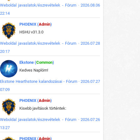
Weboldal javaslatok/észrevételek - Fórum · 2026.08.06
22:14
PHOENIX (
Admin
)
HSHU v31.3.0
Weboldal javaslatok/észrevételek - Fórum · 2026.07.28
20:17
Ekstone (
Common
)
Kedves Naplóm!
Ekstone Hearthstone kalandozásai - Fórum · 2026.07.27
07:09
PHOENIX (
Admin
)
Kisebb javítások történtek:
Weboldal javaslatok/észrevételek - Fórum · 2026.07.26
13:27
PHOENIX (
Admin
)