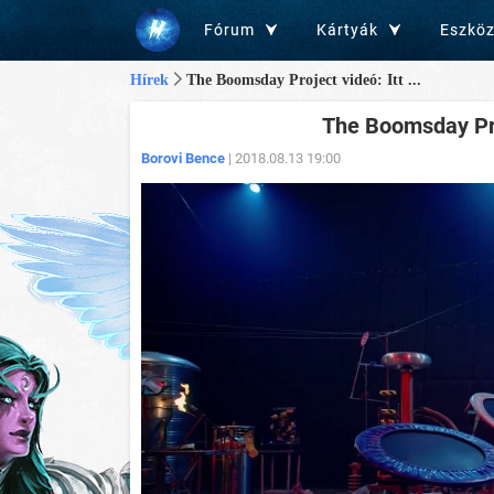
Fórum
Kártyák
Eszkö
Hírek
The Boomsday Project videó: Itt ...
The Boomsday Pro
Borovi Bence
| 2018.08.13 19:00