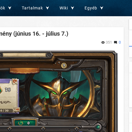
zök
Tartalmak
Wiki
Egyéb
ny (június 16. - július 7.)
351
0