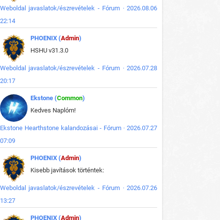
Weboldal javaslatok/észrevételek - Fórum · 2026.08.06
22:14
PHOENIX (
Admin
)
HSHU v31.3.0
Weboldal javaslatok/észrevételek - Fórum · 2026.07.28
20:17
Ekstone (
Common
)
Kedves Naplóm!
Ekstone Hearthstone kalandozásai - Fórum · 2026.07.27
07:09
PHOENIX (
Admin
)
Kisebb javítások történtek:
Weboldal javaslatok/észrevételek - Fórum · 2026.07.26
13:27
PHOENIX (
Admin
)