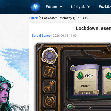
Fórum
Kártyák
Eszkö
Hírek
Lockdown! esemény (június 16. - ...
Lockdown! esemé
Borovi Bence
| 2026.06.18 11:00