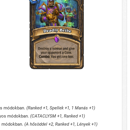
yos módokban.
(Ranked +1, Spellek
+1, 1 Manás +1
)
ányos módokban.
(CATACLYSM +1, Ranked
+1)
os módokban.
(A hősöddel +2, Ranked +1, Lények
+1
)