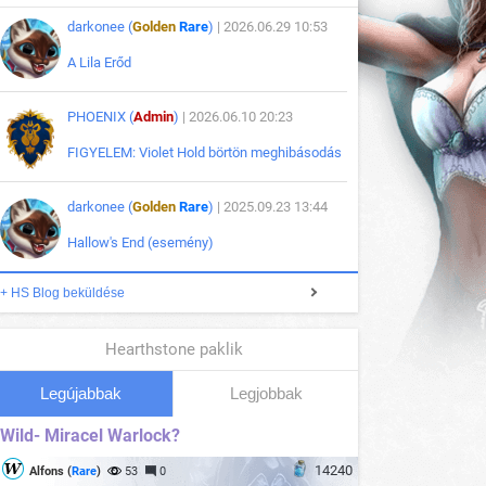
darkonee (
Golden
Rare
)
| 2026.06.29 10:53
A Lila Erőd
PHOENIX (
Admin
)
| 2026.06.10 20:23
FIGYELEM: Violet Hold börtön meghibásodás
darkonee (
Golden
Rare
)
| 2025.09.23 13:44
Hallow's End (esemény)
+ HS Blog beküldése
Hearthstone paklik
Legújabbak
Legjobbak
Wild- Miracel Warlock?
14240
Alfons (
Rare
)
53
0