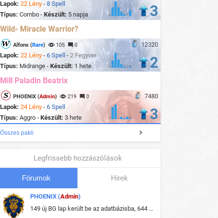
Lapok:
22 Lény
-
8 Spell
3
Típus:
Combo -
Készült:
5 napja
Wild- Miracle Warrior?
12320
Alfons (
Rare
)
105
0
Lapok:
22 Lény
-
6 Spell
-
2 Fegyver
2
Típus:
Midrange -
Készült:
1 hete
Mill Paladin Beatrix
7480
PHOENIX (
Admin
)
219
0
Lapok:
24 Lény
-
6 Spell
3
Típus:
Aggro -
Készült:
3 hete
Összes pakli
Legfrissebb hozzászólások
Fórumok
Hirek
PHOENIX (
Admin
)
149 új BG lap került be az adatbázisba, 644 db meglévő BG lap módosult, bekerültek az új képek a megváltozott lapokhoz is.