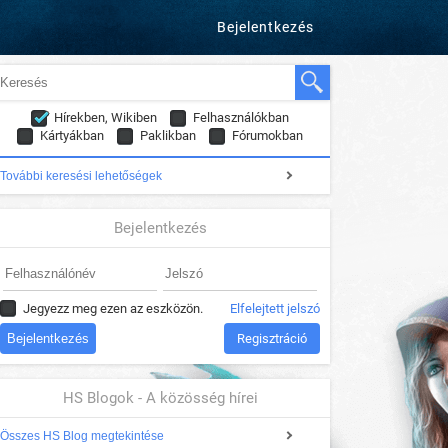
Bejelentkezés
Hírekben, Wikiben
Felhasználókban
Kártyákban
Paklikban
Fórumokban
További keresési lehetőségek
Bejelentkezés
Jegyezz meg ezen az eszközön.
Elfelejtett jelszó
Regisztráció
HS Blogok - A közösség hírei
Összes HS Blog megtekintése