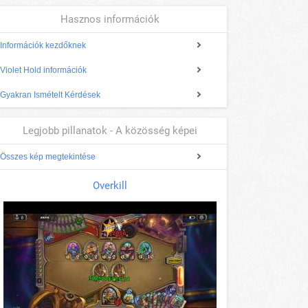
Hasznos információk
Információk kezdőknek
Violet Hold információk
Gyakran Ismételt Kérdések
Legjobb pillanatok - A közösség képei
Összes kép megtekintése
Overkill