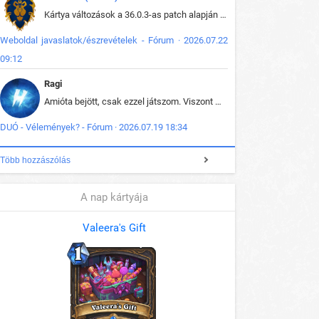
Kártya változások a 36.0.3-as patch alapján frissítve az adatbázisban (képek is cserélve).
Weboldal javaslatok/észrevételek - Fórum · 2026.07.22
09:12
Ragi
Amióta bejött, csak ezzel játszom. Viszont mint minden más - akár az alapjáték is, ez is baromira összetett lett. Néha már pár kör után is esélytelen az egész. Vagy irreállisan túltápol valaki, vagy lelép a partner, vagy csak hülye mint a segg. És amikor eljönne az én időm, na akkor jön el mindenki másé is. Engem jobban érdekelne, hogy ki milyen ratingen szokott játszani. Na ez lenne egy érdekes adat.
DUÓ - Vélemények? - Fórum · 2026.07.19 18:34
Több hozzászólás
A nap kártyája
Valeera's Gift