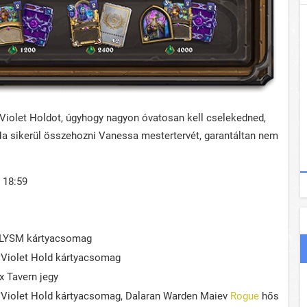
 a Violet Holdot, úgyhogy nagyon óvatosan kell cselekedned,
Ha sikerül összehozni Vanessa mestertervét, garantáltan nem
. 18:59
CLYSM kártyacsomag
 Violet Hold kártyacsomag
x Tavern jegy
m Violet Hold kártyacsomag, Dalaran Warden Maiev
Rogue
hős