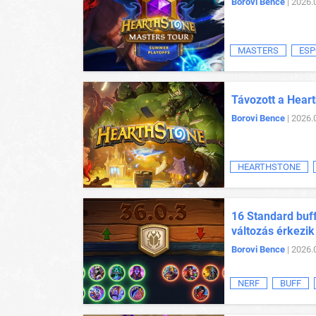
Borovi Bence
| 2026.
MASTERS
ESP
Távozott a Heart
Borovi Bence
| 2026.
HEARTHSTONE
16 Standard buff
változás érkezik
Borovi Bence
| 2026.
NERF
BUFF