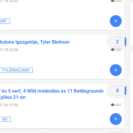
07.16 23:00
202
ORT
2
hstone igazgatója, Tyler Bielman
07.18 22:00
347
TYLERBIELMAN
0
 és 5 nerf, 4 Wild módosítás és 11 Battlegrounds
 július 21-én
07.20 21:00
401
BG