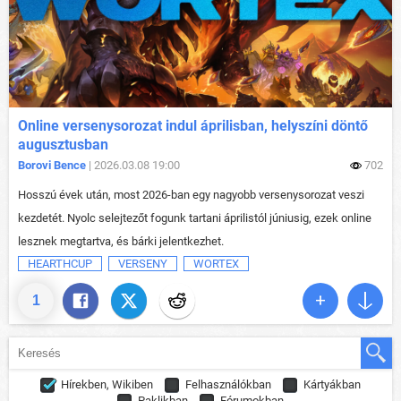
Online versenysorozat indul áprilisban, helyszíni döntő
augusztusban
Borovi Bence
| 2026.03.08 19:00
702
Hosszú évek után, most 2026-ban egy nagyobb versenysorozat veszi
kezdetét. Nyolc selejtezőt fogunk tartani áprilistól júniusig, ezek online
lesznek megtartva, és bárki jelentkezhet.
HEARTHCUP
VERSENY
WORTEX
1
Hírekben, Wikiben
Felhasználókban
Kártyákban
Paklikban
Fórumokban