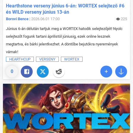
Hearthstone verseny június 6-án: WORTEX selejtező #6
és WILD verseny június 13-án
Borovi Bence
| 2026.06.01 17:00
225
Június 6-án délután tartjuk meg a WORTEX hatodik selejtezőjét! Nyolc
selejtezőt fogunk tartani áprilistól júniusig, ezek online lesznek
megtartva, és bárki jelentkezhet. A döntőbe bejutókra nyeremények
várnak!
HEARTHCUP
VERSENY
WORTEX
0