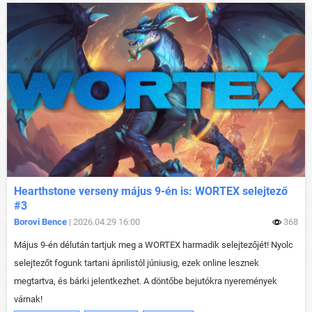
Hearthstone verseny május 9-én is: WORTEX selejtező
#3
Borovi Bence
| 2026.04.29 16:00
368
Május 9-én délután tartjuk meg a WORTEX harmadik selejtezőjét! Nyolc
selejtezőt fogunk tartani áprilistól júniusig, ezek online lesznek
megtartva, és bárki jelentkezhet. A döntőbe bejutókra nyeremények
várnak!