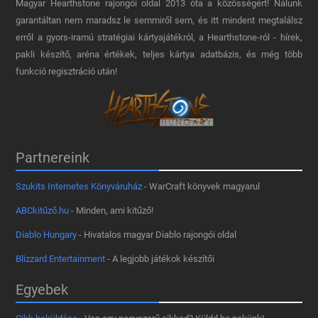
Magyar Hearthstone​ rajongói oldal 2013 óta a közösségért! Nálunk
garantáltan nem maradsz le semmiről sem, és itt mindent megtalálsz
erről a gyors-iramú stratégiai kártyajátékról, a Hearthstone-ról - hírek,
pakli készítő, aréna értékek, teljes kártya adatbázis, és még több
funkció regisztráció után!
Partnereink
Szukits Internetes Könyváruház
- WarCraft könyvek magyarul
ABCkitűző.hu
- Minden, ami kitűző!
Diablo Hungary
- Hivatalos magyar Diablo rajongói oldal
Blizzard Entertainment
- A legjobb játékok készítői
Egyebek