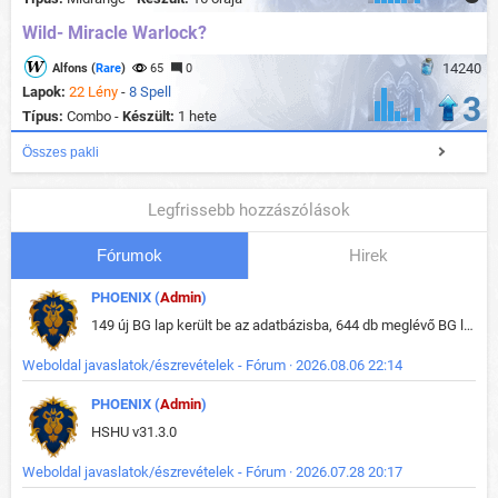
Wild- Miracle Warlock?
14240
Alfons (
Rare
)
65
0
Lapok:
22 Lény
-
8 Spell
3
Típus:
Combo -
Készült:
1 hete
Összes pakli
Legfrissebb hozzászólások
Fórumok
Hirek
PHOENIX (
Admin
)
149 új BG lap került be az adatbázisba, 644 db meglévő BG lap módosult, bekerültek az új képek a megváltozott lapokhoz is.
Weboldal javaslatok/észrevételek - Fórum · 2026.08.06 22:14
PHOENIX (
Admin
)
HSHU v31.3.0
Weboldal javaslatok/észrevételek - Fórum · 2026.07.28 20:17