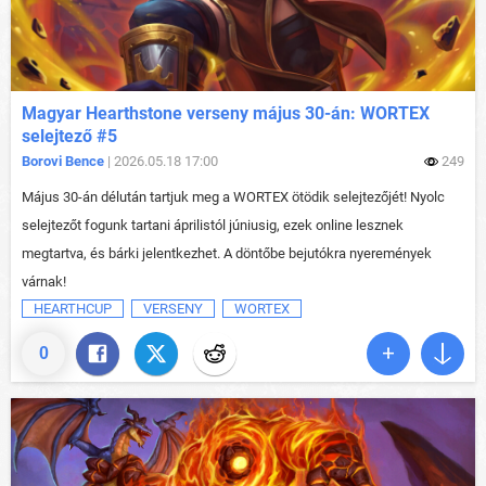
Magyar Hearthstone verseny május 30-án: WORTEX
selejtező #5
Borovi Bence
| 2026.05.18 17:00
249
Május 30-án délután tartjuk meg a WORTEX ötödik selejtezőjét! Nyolc
selejtezőt fogunk tartani áprilistól júniusig, ezek online lesznek
megtartva, és bárki jelentkezhet. A döntőbe bejutókra nyeremények
várnak!
HEARTHCUP
VERSENY
WORTEX
0