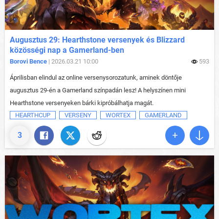
Augusztus 29: Hearthstone versenyek és Blizzard
közösségi nap a Gamerland-ben
Borovi Bence
| 2026.03.21 10:00
593
Áprilisban elindul az online versenysorozatunk, aminek döntője
augusztus 29-én a Gamerland színpadán lesz! A helyszínen mini
Hearthstone versenyeken bárki kipróbálhatja magát.
HEARTHCUP
VERSENY
WORTEX
GAMERLAND
3