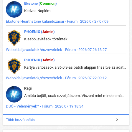
Ekstone (
Common
)
Kedves Naplóm!
Ekstone Hearthstone kalandozásai - Fórum · 2026.07.27 07:09
PHOENIX (
Admin
)
Kisebb javítások történtek:
Weboldal javaslatok/észrevételek - Fórum · 2026.07.26 13:27
PHOENIX (
Admin
)
Kártya változások a 36.0.3-as patch alapján frissítve az adatbázisban (képek is cserélve).
Weboldal javaslatok/észrevételek - Fórum · 2026.07.22 09:12
Ragi
Amióta bejött, csak ezzel játszom. Viszont mint minden más - akár az alapjáték is, ez is baromira összetett lett. Néha már pár kör után is esélytelen az egész. Vagy irreállisan túltápol valaki, vagy lelép a partner, vagy csak hülye mint a segg. És amikor eljönne az én időm, na akkor jön el mindenki másé is. Engem jobban érdekelne, hogy ki milyen ratingen szokott játszani. Na ez lenne egy érdekes adat.
DUÓ - Vélemények? - Fórum · 2026.07.19 18:34
Több hozzászólás