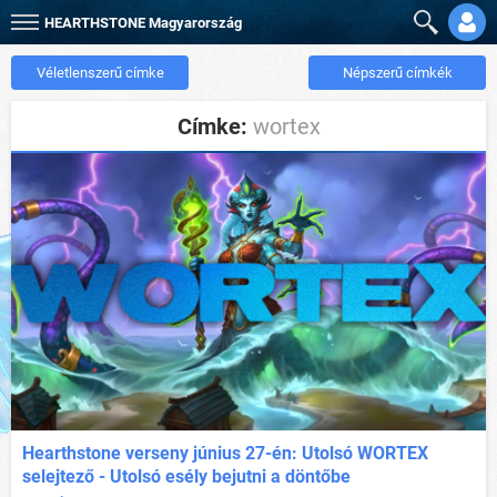
HEARTHSTONE
Magyarország
Véletlenszerű címke
Népszerű címkék
Címke:
wortex
Hearthstone verseny június 27-én: Utolsó WORTEX
selejtező - Utolsó esély bejutni a döntőbe