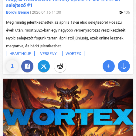
selejtező #1
Borovi Bence
| 2026.04.16 11:00
406
Még mindig jelentkezhettek az április 18-ai első selejtezőre! Hosszú
évek után, most 2026-ban egy nagyobb versenysorozat veszi kezdetét.
Nyolc selejtezőt fogunk tartani áprilistól júniusig, ezek online lesznek
megtartva, és bárki jelentkezhet.
HEARTHCUP
VERSENY
WORTEX
1