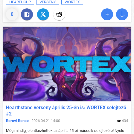
HEARTHCUP
VERSENY
WORTEX
0
Hearthstone verseny április 25-én is: WORTEX selejtező
#2
Borovi Bence
| 2026.04.21 14:00
434
Még mindig jelentkezhettek az április 25-ei második selejtezőre! Nyolc