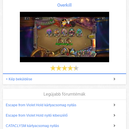
Overkill
+ Kép beküldése
Legújabb fórumtémák
Escape from Violet Hold kártyacsomag nyitás
Escape from Violet Hold nyitó kibeszélő
CATACLYSM kártyacsomag nyitás