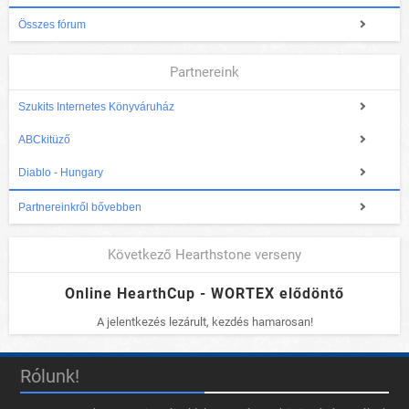
Összes fórum
Partnereink
Szukits Internetes Könyváruház
ABCkitüző
Diablo - Hungary
Partnereinkről bővebben
Következő Hearthstone verseny
Online HearthCup - WORTEX elődöntő
A jelentkezés lezárult, kezdés hamarosan!
Rólunk!