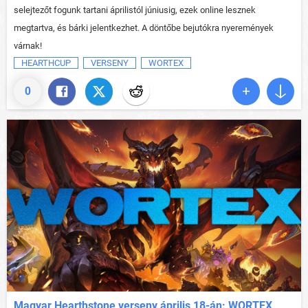
selejtezőt fogunk tartani áprilistól júniusig, ezek online lesznek
megtartva, és bárki jelentkezhet. A döntőbe bejutókra nyeremények
várnak!
HEARTHCUP
VERSENY
WORTEX
0
Magyar Hearthstone verseny április 18-án: WORTEX