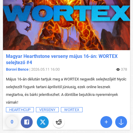
Magyar Hearthstone verseny május 16-án: WORTEX
selejtező #4
Borovi Bence
| 2026.05.11 16:00
378
Május 16-án délután tartjuk meg a WORTEX negyedik selejtezőjét! Nyolc
selejtezőt fogunk tartani áprilistól júniusig, ezek online lesznek
megtartva, és bárki jelentkezhet. A döntőbe bejutókra nyeremények
várnak!
HEARTHCUP
VERSENY
WORTEX
0