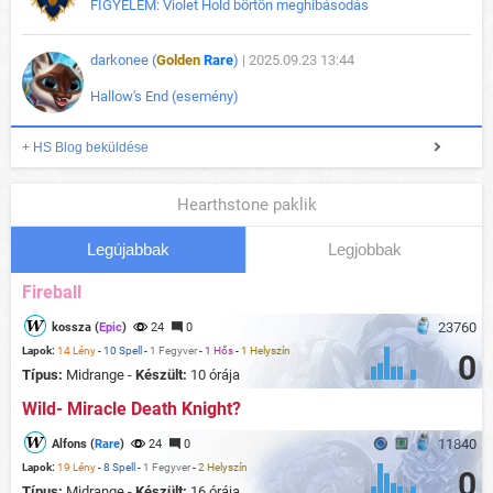
FIGYELEM: Violet Hold börtön meghibásodás
darkonee (
Golden
Rare
)
| 2025.09.23 13:44
Hallow's End (esemény)
+ HS Blog beküldése
Hearthstone paklik
Legújabbak
Legjobbak
Fireball
23760
kossza (
Epic
)
24
0
Lapok:
14 Lény
-
10 Spell
-
1 Fegyver
-
1 Hős
-
1 Helyszín
0
Típus:
Midrange -
Készült:
10 órája
Wild- Miracle Death Knight?
11840
Alfons (
Rare
)
24
0
Lapok:
19 Lény
-
8 Spell
-
1 Fegyver
-
2 Helyszín
0
Típus:
Midrange -
Készült:
16 órája