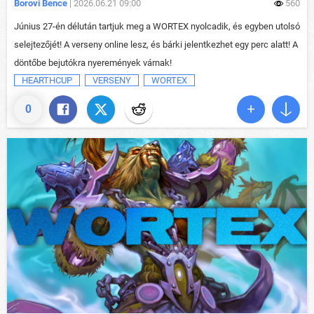
Borovi Bence
| 2026.06.21 09:00
560
Június 27-én délután tartjuk meg a WORTEX nyolcadik, és egyben utolsó
selejtezőjét! A verseny online lesz, és bárki jelentkezhet egy perc alatt! A
döntőbe bejutókra nyeremények várnak!
HEARTHCUP
VERSENY
WORTEX
0