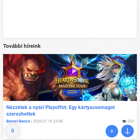
További híreink
Nézzétek a nyári Playoffot: Egy kártyacsomagot
szerezhettek
Borovi Bence
| 2026.07.16 23:00
203
0