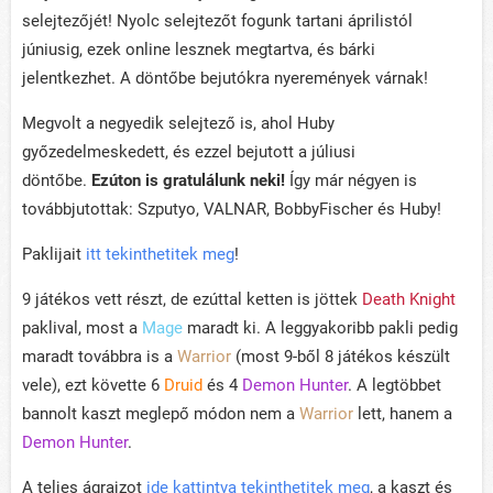
selejtezőjét! Nyolc selejtezőt fogunk tartani áprilistól
júniusig, ezek online lesznek megtartva, és bárki
jelentkezhet. A döntőbe bejutókra nyeremények várnak!
Megvolt a negyedik selejtező is, ahol Huby
győzedelmeskedett, és ezzel bejutott a júliusi
döntőbe.
Ezúton is gratulálunk neki!
Így már négyen is
továbbjutottak: Szputyo, VALNAR, BobbyFischer és Huby!
Paklijait
itt tekinthetitek meg
!
9 játékos vett részt, de ezúttal ketten is jöttek
Death Knight
paklival, most a
Mage
maradt ki. A leggyakoribb pakli pedig
maradt továbbra is a
Warrior
(most 9-ből 8 játékos készült
vele), ezt követte 6
Druid
és 4
Demon Hunter
. A legtöbbet
bannolt kaszt meglepő módon nem a
Warrior
lett, hanem a
Demon Hunter
.
A teljes ágrajzot
ide kattintva tekinthetitek meg
, a kaszt és