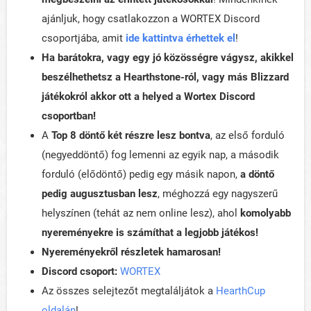
ajánljuk, hogy csatlakozzon a WORTEX Discord
csoportjába, amit
ide kattintva érhettek el
!
Ha barátokra, vagy egy jó közösségre vágysz, akikkel
beszélhethetsz a Hearthstone-ról, vagy más Blizzard
játékokról akkor ott a helyed a Wortex Discord
csoportban!
A
Top 8 döntő két részre lesz bontva
, az első forduló
(negyeddöntő) fog lemenni az egyik nap, a második
forduló (elődöntő) pedig egy másik napon,
a döntő
pedig augusztusban lesz
, méghozzá egy nagyszerű
helyszínen (tehát az nem online lesz), ahol
komolyabb
nyereményekre is számíthat a legjobb játékos!
Nyereményekről részletek hamarosan!
Discord csoport:
WORTEX
Az összes selejtezőt megtaláljátok a
HearthCup
oldalán
!