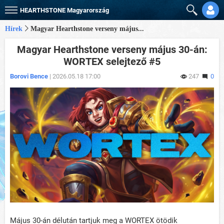
HEARTHSTONE
Magyarország
Hírek
Magyar Hearthstone verseny május...
Magyar Hearthstone verseny május 30-án:
WORTEX selejtező #5
Borovi Bence
| 2026.05.18 17:00
247
0
Május 30-án délután tartjuk meg a WORTEX ötödik