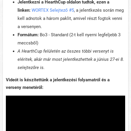
Jelentkezni a HearthCup oldalon tudtok, ezen a
linken:
WORTEX Selejtező #5
, a jelentkezés során meg
kell adnotok a három paklit, amivel részt fogtok venni
a versenyen.
Formátum:
Bo3 - Standard (2-t kell nyerni legfeljebb 3
meccsből)
A HearthCup felületén az összes többi versenyt is
eléritek, akár már most jelentkezhettek a június 27-ei 8.
selejtezőre is.
Videót is készítettünk a jelentkezési folyamatról és a
verseny menetéről: