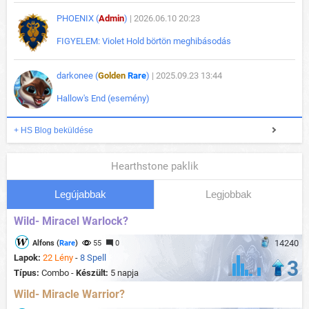
PHOENIX (
Admin
)
| 2026.06.10 20:23
FIGYELEM: Violet Hold börtön meghibásodás
darkonee (
Golden
Rare
)
| 2025.09.23 13:44
Hallow's End (esemény)
+ HS Blog beküldése
Hearthstone paklik
Legújabbak
Legjobbak
Wild- Miracel Warlock?
14240
Alfons (
Rare
)
55
0
Lapok:
22 Lény
-
8 Spell
3
Típus:
Combo -
Készült:
5 napja
Wild- Miracle Warrior?