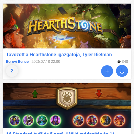
Távozott a Hearthstone igazgatója, Tyler Bielman
Borovi Bence
| 2026.07.18 22:00
348
2