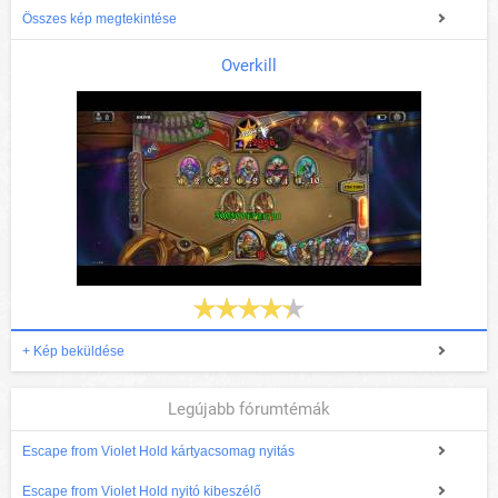
Összes kép megtekintése
Overkill
+ Kép beküldése
Legújabb fórumtémák
Escape from Violet Hold kártyacsomag nyitás
Escape from Violet Hold nyitó kibeszélő