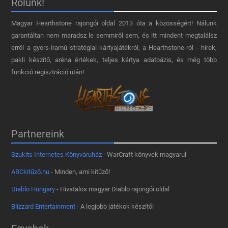
Rólunk!
Magyar Hearthstone​ rajongói oldal 2013 óta a közösségért! Nálunk
garantáltan nem maradsz le semmiről sem, és itt mindent megtalálsz
erről a gyors-iramú stratégiai kártyajátékról, a Hearthstone-ról - hírek,
pakli készítő, aréna értékek, teljes kártya adatbázis, és még több
funkció regisztráció után!
Partnereink
Szukits Internetes Könyváruház
- WarCraft könyvek magyarul
ABCkitűző.hu
- Minden, ami kitűző!
Diablo Hungary
- Hivatalos magyar Diablo rajongói oldal
Blizzard Entertainment
- A legjobb játékok készítői