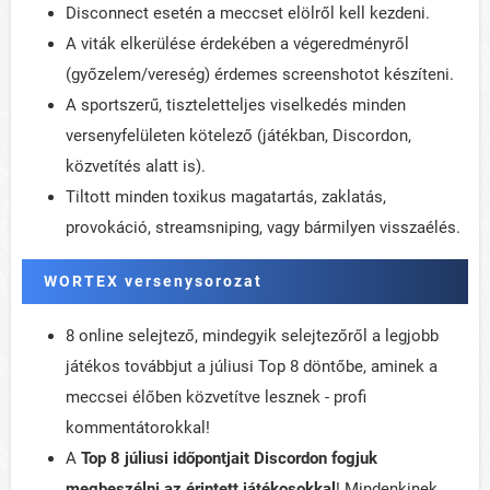
Disconnect esetén a meccset elölről kell kezdeni.
A viták elkerülése érdekében a végeredményről
(győzelem/vereség) érdemes screenshotot készíteni.
A sportszerű, tiszteletteljes viselkedés minden
versenyfelületen kötelező (játékban, Discordon,
közvetítés alatt is).
Tiltott minden toxikus magatartás, zaklatás,
provokáció, streamsniping, vagy bármilyen visszaélés.
WORTEX versenysorozat
8 online selejtező, mindegyik selejtezőről a legjobb
játékos továbbjut a júliusi Top 8 döntőbe, aminek a
meccsei élőben közvetítve lesznek - profi
kommentátorokkal!
A
Top 8 júliusi időpontjait Discordon fogjuk
megbeszélni az érintett játékosokkal
! Mindenkinek