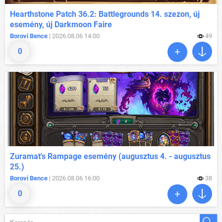
Hearthstone Patch 36.2: Battlegrounds 14. szezon, új
esemény, új Darkmoon Faire
Borovi Bence
| 2026.08.06 14:00
49
0
Zuramat's Rampage esemény (augusztus 4. - augusztus
25.)
Borovi Bence
| 2026.08.06 16:00
38
0