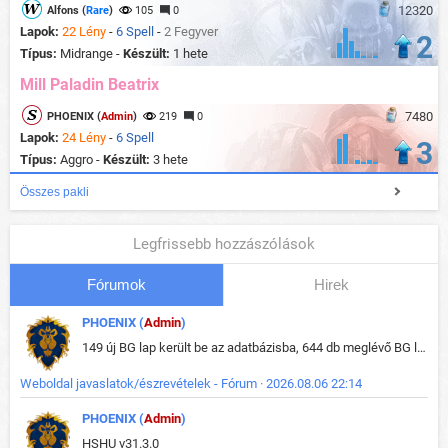
12320
Alfons (
Rare
)
105
0
Lapok:
22 Lény
-
6 Spell
-
2 Fegyver
2
Típus:
Midrange -
Készült:
1 hete
Mill Paladin Beatrix
7480
PHOENIX (
Admin
)
219
0
Lapok:
24 Lény
-
6 Spell
3
Típus:
Aggro -
Készült:
3 hete
Összes pakli
Legfrissebb hozzászólások
Fórumok
Hirek
PHOENIX (
Admin
)
149 új BG lap került be az adatbázisba, 644 db meglévő BG lap módosult, bekerültek az új képek a megváltozott lapokhoz is.
Weboldal javaslatok/észrevételek - Fórum · 2026.08.06 22:14
PHOENIX (
Admin
)
HSHU v31.3.0