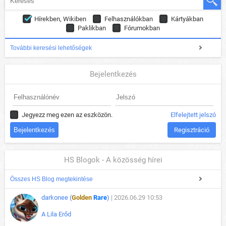
Hírekben, Wikiben
Felhasználókban
Kártyákban
Paklikban
Fórumokban
További keresési lehetőségek
Bejelentkezés
Jegyezz meg ezen az eszközön.
Elfelejtett jelszó
Regisztráció
HS Blogok - A közösség hírei
Összes HS Blog megtekintése
darkonee (
Golden
Rare
)
| 2026.06.29 10:53
A Lila Erőd