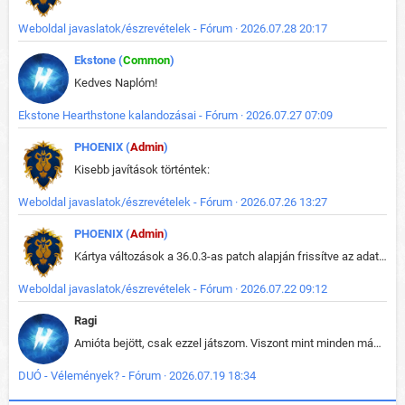
Weboldal javaslatok/észrevételek - Fórum · 2026.07.28 20:17
Ekstone (
Common
)
Kedves Naplóm!
Ekstone Hearthstone kalandozásai - Fórum · 2026.07.27 07:09
PHOENIX (
Admin
)
Kisebb javítások történtek:
Weboldal javaslatok/észrevételek - Fórum · 2026.07.26 13:27
PHOENIX (
Admin
)
Kártya változások a 36.0.3-as patch alapján frissítve az adatbázisban (képek is cserélve).
Weboldal javaslatok/észrevételek - Fórum · 2026.07.22 09:12
Ragi
Amióta bejött, csak ezzel játszom. Viszont mint minden más - akár az alapjáték is, ez is baromira összetett lett. Néha már pár kör után is esélytelen az egész. Vagy irreállisan túltápol valaki, vagy lelép a partner, vagy csak hülye mint a segg. És amikor eljönne az én időm, na akkor jön el mindenki másé is. Engem jobban érdekelne, hogy ki milyen ratingen szokott játszani. Na ez lenne egy érdekes adat.
DUÓ - Vélemények? - Fórum · 2026.07.19 18:34