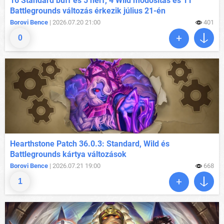
16 Standard buff és 5 nerf, 4 Wild módosítás és 11
Battlegrounds változás érkezik július 21-én
Borovi Bence
| 2026.07.20 21:00
401
0
Hearthstone Patch 36.0.3: Standard, Wild és
Battlegrounds kártya változások
Borovi Bence
| 2026.07.21 19:00
668
1