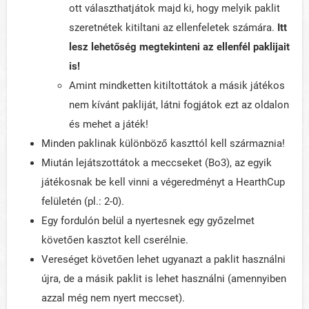
ott választhatjátok majd ki, hogy melyik paklit
szeretnétek kitiltani az ellenfeletek számára.
Itt
lesz lehetőség megtekinteni az ellenfél paklijait
is!
Amint mindketten kitiltottátok a másik játékos
nem kívánt pakliját, látni fogjátok ezt az oldalon
és mehet a játék!
Minden paklinak különböző kaszttól kell származnia!
Miután lejátszottátok a meccseket (Bo3), az egyik
játékosnak be kell vinni a végeredményt a HearthCup
felületén (pl.: 2-0).
Egy fordulón belül a nyertesnek egy győzelmet
követően kasztot kell cserélnie.
Vereséget követően lehet ugyanazt a paklit használni
újra, de a másik paklit is lehet használni (amennyiben
azzal még nem nyert meccset).