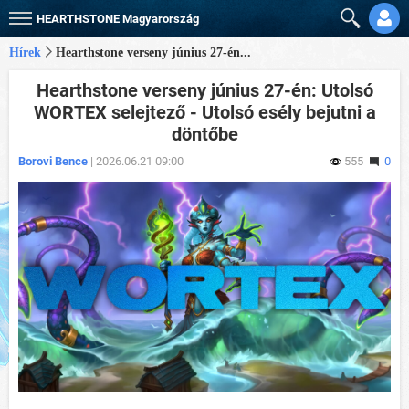
HEARTHSTONE
Magyarország
Hírek
Hearthstone verseny június 27-én...
Hearthstone verseny június 27-én: Utolsó
WORTEX selejtező - Utolsó esély bejutni a
döntőbe
Borovi Bence
| 2026.06.21 09:00
555
0