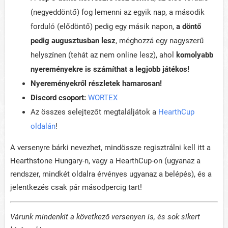
(negyeddöntő) fog lemenni az egyik nap, a második
forduló (elődöntő) pedig egy másik napon,
a döntő
pedig augusztusban lesz
, méghozzá egy nagyszerű
helyszínen (tehát az nem online lesz), ahol
komolyabb
nyereményekre is számíthat a legjobb játékos!
Nyereményekről részletek hamarosan!
Discord csoport:
WORTEX
Az összes selejtezőt megtaláljátok a
HearthCup
oldalán
!
A versenyre bárki nevezhet, mindössze regisztrálni kell itt a
Hearthstone Hungary-n, vagy a HearthCup-on (ugyanaz a
rendszer, mindkét oldalra érvényes ugyanaz a belépés), és a
jelentkezés csak pár másodpercig tart!
Várunk mindenkit a következő versenyen is, és sok sikert