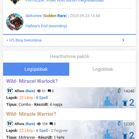
FIGYELEM: Violet Hold börtön meghibásodás
darkonee (
Golden
Rare
)
| 2025.09.23 13:44
Hallow's End (esemény)
+ HS Blog beküldése
Hearthstone paklik
Legújabbak
Legjobbak
Wild- Miracel Warlock?
14240
Alfons (
Rare
)
51
0
Lapok:
22 Lény
-
8 Spell
2
Típus:
Combo -
Készült:
4 napja
Wild- Miracle Warrior?
12320
Alfons (
Rare
)
104
0
Lapok:
22 Lény
-
6 Spell
-
2 Fegyver
2
Típus:
Midrange -
Készült:
1 hete