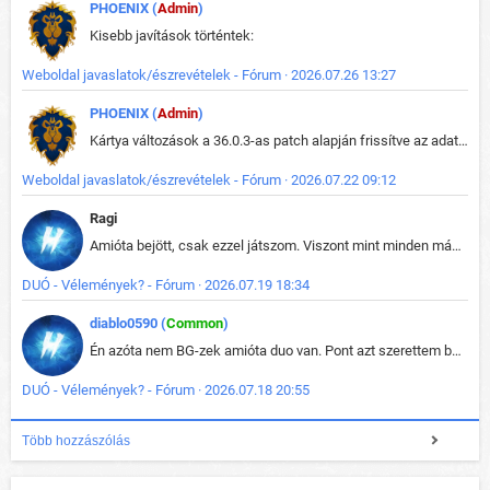
PHOENIX (
Admin
)
Kisebb javítások történtek:
Weboldal javaslatok/észrevételek - Fórum · 2026.07.26 13:27
PHOENIX (
Admin
)
Kártya változások a 36.0.3-as patch alapján frissítve az adatbázisban (képek is cserélve).
Weboldal javaslatok/észrevételek - Fórum · 2026.07.22 09:12
Ragi
Amióta bejött, csak ezzel játszom. Viszont mint minden más - akár az alapjáték is, ez is baromira összetett lett. Néha már pár kör után is esélytelen az egész. Vagy irreállisan túltápol valaki, vagy lelép a partner, vagy csak hülye mint a segg. És amikor eljönne az én időm, na akkor jön el mindenki másé is. Engem jobban érdekelne, hogy ki milyen ratingen szokott játszani. Na ez lenne egy érdekes adat.
DUÓ - Vélemények? - Fórum · 2026.07.19 18:34
diablo0590 (
Common
)
Én azóta nem BG-zek amióta duo van. Pont azt szerettem benne, hogy rajtam múlik mi történik, nem pedig a társamon. Kérem vissza a régi BG-t :D
DUÓ - Vélemények? - Fórum · 2026.07.18 20:55
Több hozzászólás