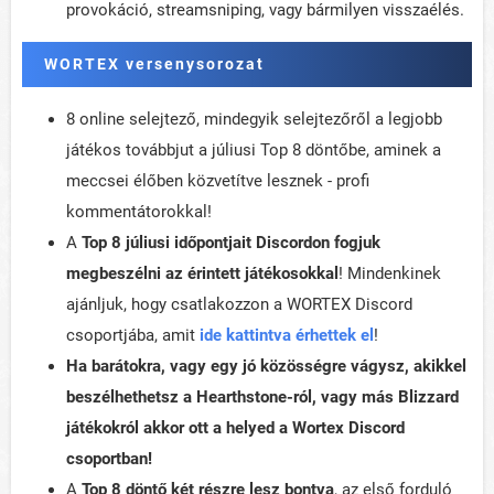
provokáció, streamsniping, vagy bármilyen visszaélés.
WORTEX versenysorozat
8 online selejtező, mindegyik selejtezőről a legjobb
játékos továbbjut a júliusi Top 8 döntőbe, aminek a
meccsei élőben közvetítve lesznek - profi
kommentátorokkal!
A
Top 8 júliusi időpontjait Discordon fogjuk
megbeszélni az érintett játékosokkal
! Mindenkinek
ajánljuk, hogy csatlakozzon a WORTEX Discord
csoportjába, amit
ide kattintva érhettek el
!
Ha barátokra, vagy egy jó közösségre vágysz, akikkel
beszélhethetsz a Hearthstone-ról, vagy más Blizzard
játékokról akkor ott a helyed a Wortex Discord
csoportban!
A
Top 8 döntő két részre lesz bontva
, az első forduló