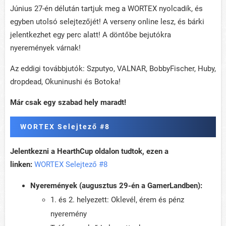
Június 27-én délután tartjuk meg a WORTEX nyolcadik, és
egyben utolsó selejtezőjét! A verseny online lesz, és bárki
jelentkezhet egy perc alatt! A döntőbe bejutókra
nyeremények várnak!
Az eddigi továbbjutók: Szputyo, VALNAR, BobbyFischer, Huby,
dropdead, Okuninushi és Botoka!
Már csak egy szabad hely maradt!
WORTEX Selejtező #8
Jelentkezni a HearthCup oldalon tudtok, ezen a
linken:
WORTEX Selejtező #8
Nyeremények (augusztus 29-én a GamerLandben):
1. és 2. helyezett: Oklevél, érem és pénz
nyeremény