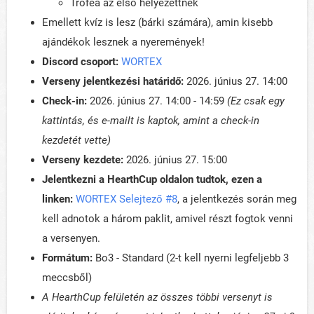
Trófea az első helyezettnek
Emellett kvíz is lesz (bárki számára), amin kisebb
ajándékok lesznek a nyeremények!
Discord csoport:
WORTEX
Verseny jelentkezési határidő:
2026. június 27. 14:00
Check-in:
2026. június 27. 14:00 - 14:59
(Ez csak egy
kattintás, és e-mailt is kaptok, amint a check-in
kezdetét vette)
Verseny kezdete:
2026. június 27. 15:00
Jelentkezni a HearthCup oldalon tudtok, ezen a
linken:
WORTEX Selejtező #8
, a jelentkezés során meg
kell adnotok a három paklit, amivel részt fogtok venni
a versenyen.
Formátum:
Bo3 - Standard (2-t kell nyerni legfeljebb 3
meccsből)
A HearthCup felületén az összes többi versenyt is