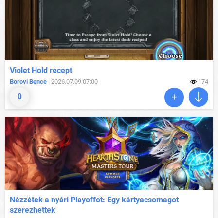
Violet Hold recept
Borovi Bence
| 2026.07.09 07:00
174
0
Nézzétek a nyári Playoffot: Egy kártyacsomagot
szerezhettek