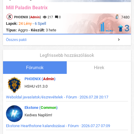
Mill Paladin Beatrix
7480
PHOENIX (
Admin
)
217
0
Lapok:
24 Lény
-
6 Spell
3
Típus:
Aggro -
Készült:
3 hete
Összes pakli
Legfrissebb hozzászólások
Fórumok
Hirek
PHOENIX (
Admin
)
HSHU v31.3.0
Weboldal javaslatok/észrevételek - Fórum · 2026.07.28 20:17
Ekstone (
Common
)
Kedves Naplóm!
Ekstone Hearthstone kalandozásai - Fórum · 2026.07.27 07:09