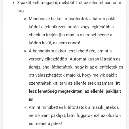
3 paklit kell megadni, melyből 1-et az ellenfél bannolni
fog
Mindössze be kell másolnotok a három pakli
kódot a jelentkezés során, vagy legkésőbb a
check-in idején (ha más is szerepel benne a
kódon kívül, az sem gond)!
A bannolásra akkor lesz lehetőség, amint a
verseny elkezdődött. Automatikusan létrejön az
ágrajz, ahol láthatjátok, hogy ki az ellenfeletek és
ott választhatjátok majd ki, hogy melyik paklit
szeretnétek kitiltani az ellenfeletek számára.
Itt
lesz lehetőség megtekinteni az ellenfél paklijait
is!
Amint mindketten kitiltottátok a másik játékos
nem kívánt pakliját, látni fogjátok ezt az oldalon
és mehet a játék!