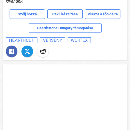
kívánunk!
Szólj hozzá
Pakli készítése
Vissza a főoldalra
Hearthstone Hungary támogatása
HEARTHCUP
VERSENY
WORTEX