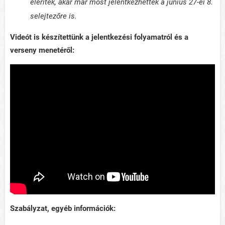
eléritek, akár már most jelentkezhettek a június 27-ei 8.
selejtezőre is.
Videót is készítettünk a jelentkezési folyamatról és a
verseny menetéről:
Szabályzat, egyéb információk: