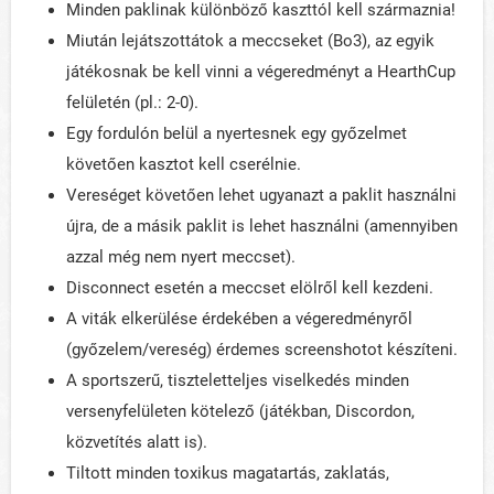
Minden paklinak különböző kaszttól kell származnia!
Miután lejátszottátok a meccseket (Bo3), az egyik
játékosnak be kell vinni a végeredményt a HearthCup
felületén (pl.: 2-0).
Egy fordulón belül a nyertesnek egy győzelmet
követően kasztot kell cserélnie.
Vereséget követően lehet ugyanazt a paklit használni
újra, de a másik paklit is lehet használni (amennyiben
azzal még nem nyert meccset).
Disconnect esetén a meccset elölről kell kezdeni.
A viták elkerülése érdekében a végeredményről
(győzelem/vereség) érdemes screenshotot készíteni.
A sportszerű, tiszteletteljes viselkedés minden
versenyfelületen kötelező (játékban, Discordon,
közvetítés alatt is).
Tiltott minden toxikus magatartás, zaklatás,