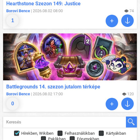
Hearthstone Szezon 149: Justice
Borovi Bence
| 2026.08.02 08:00
74
1
Battlegrounds 14. szezon jutalom térképe
Borovi Bence
| 2026.08.02 17:00
120
0
Hírekben, Wikiben
Felhasználókban
Kártyákban
Paklikban
Fórumokban