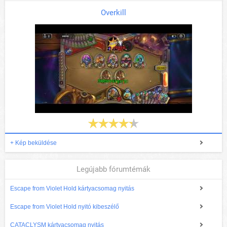
Overkill
+ Kép beküldése
Legújabb fórumtémák
Escape from Violet Hold kártyacsomag nyitás
Escape from Violet Hold nyitó kibeszélő
CATACLYSM kártyacsomag nyitás