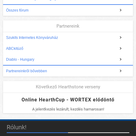
Összes fórum
Partnereink
Szukits Internetes Könyváruház
ABCkitüző
Diablo - Hungary
Partnereinkről bővebben
Következő Hearthstone verseny
Online HearthCup - WORTEX elődöntő
A jelentkezés lezárult, kezdés hamarosan!
Rólunk!