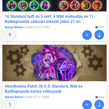
16 Standard buff és 5 nerf, 4 Wild módosítás és 11
Battlegrounds változás érkezik július 21-én
Borovi Bence
| 2026.07.20 21:00
397
0
Hearthstone Patch 36.0.3: Standard, Wild és
Battlegrounds kártya változások
Borovi Bence
| 2026.07.21 19:00
664
1