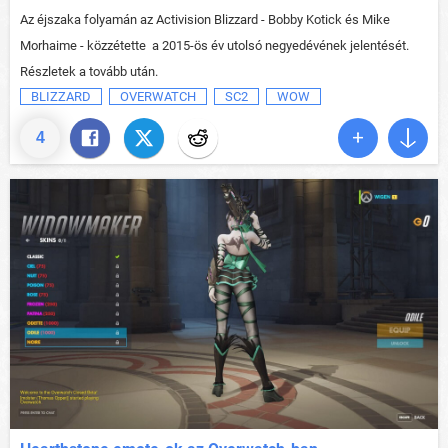
Az éjszaka folyamán az Activision Blizzard - Bobby Kotick és Mike
Morhaime - közzétette a 2015-ös év utolsó negyedévének jelentését.
Részletek a tovább után.
BLIZZARD
OVERWATCH
SC2
WOW
4