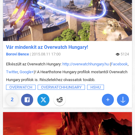
Vár mindenkit az Overwatch Hungary!
Borovi Bence
| 2015.08.11 17:00
5124
Elkészült az Overwatch Hungary:
http://overwatchhungary.hu
(
Facebook
,
Twitter
,
Google+
)! A Hearthstone Hungary profilok mostantól Overwatch
Hungary profilok is. Részletekhez olvassatok tovább.
OVERWATCH
OVERWATCHHUNGARY
HSHU
2