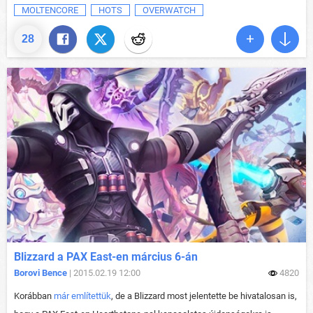
MOLTENCORE
HOTS
OVERWATCH
28
Blizzard a PAX East-en március 6-án
Borovi Bence
| 2015.02.19 12:00
4820
Korábban
már említettük
, de a Blizzard most jelentette be hivatalosan is,