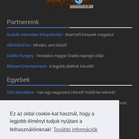
Partnereink
Szukits Internetes Könyváruház
- WarCraft könyvek magyarul
ABCkitűző.hu
- Minden, ami kitűző!
Diablo Hungary
- Hivatalos magyar Diablo rajongói oldal
Blizzard Entertainment
- A legjobb játékok készítői
Egyebek
Cikk beküldése
- Van egy nagyszerű cikked? Küldd be nekünk!
Támogass minket
- Tetszik az oldal? Segíts, hogy fennmaradhasson!
Kapcsolat, médiaajánlat
- Lépj velünk kapcsolatba!
Ez az oldal cookie-kat használ, hogy a
legjobb élményt tudjuk nyújtani a
Használd a tooltipünket
- A saját oldaladon is!
felhasználóinknak!
További információk
Adatvédelmi szabályzat
- A felhasználókért!