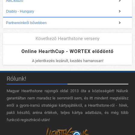
ABCkitüző
Diablo - Hungary
Partnereinkről bővebben
Következő Hearthstone verseny
Online HearthCup - WORTEX elődöntő
A jelentkezés lezárult, kezdés hamarosan!
Rólunk!
Magyar Hearthstone​ rajongói oldal 2013 óta a közösségért! Nálunk
garantáltan nem maradsz le semmiről sem, és itt mindent megtalálsz
erről a gyors-iramú stratégiai kártyajátékról, a Hearthstone-ról - hírek,
pakli készítő, aréna értékek, teljes kártya adatbázis, és még több
funkció regisztráció után!