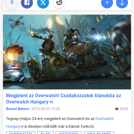
0
Megjelent az Overwatch! Csatlakozzatok klánokba az
Overwatch Hungary-n
Borovi Bence
| 2016.05.25 19:00
5245
Tegnap (május 24-én) megjelent az Overwatch és az
Overwatch
Hungary
-n is élesben működik már a klánok funkció.
OVERWATCH
KLÁN
KÖZÖSSÉG
MEGJELENÉS