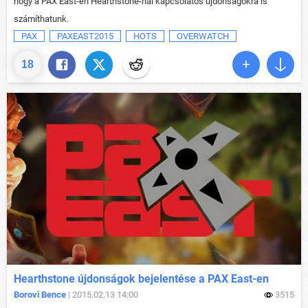
hogy a PAX East-en Hearthstone-nal kapcsolatos újdonságokra is
számíthatunk.
PAX
PAXEAST2015
HOTS
OVERWATCH
18
Hearthstone újdonságok bejelentése a PAX East-en
Borovi Bence
| 2015.02.13 14:00
3515