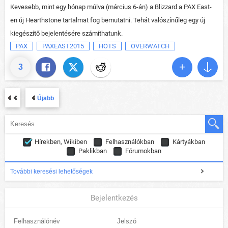
Kevesebb, mint egy hónap múlva (március 6-án) a Blizzard a PAX East-
en új Hearthstone tartalmat fog bemutatni. Tehát valószínűleg egy új
kiegészítő bejelentésére számíthatunk.
PAX
PAXEAST2015
HOTS
OVERWATCH
3
Újabb
Hírekben, Wikiben
Felhasználókban
Kártyákban
Paklikban
Fórumokban
További keresési lehetőségek
Bejelentkezés