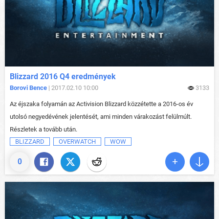
Blizzard 2016 Q4 eredmények
Borovi Bence
| 2017.02.10 10:00
3133
Az éjszaka folyamán az Activision Blizzard közzétette a 2016-os év
utolsó negyedévének jelentését, ami minden várakozást felülmúlt.
Részletek a tovább után.
BLIZZARD
OVERWATCH
WOW
0