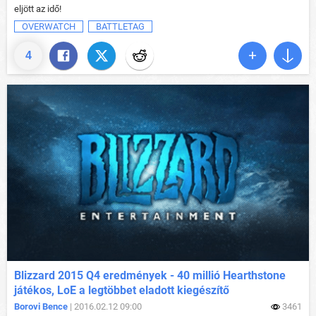
eljött az idő!
OVERWATCH
BATTLETAG
4
Blizzard 2015 Q4 eredmények - 40 millió Hearthstone
játékos, LoE a legtöbbet eladott kiegészítő
Borovi Bence
| 2016.02.12 09:00
3461