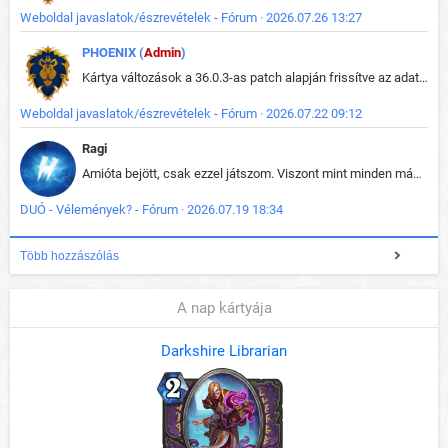
Weboldal javaslatok/észrevételek - Fórum · 2026.07.26 13:27
PHOENIX (
Admin
)
Kártya változások a 36.0.3-as patch alapján frissítve az adatbázisban (képek is cserélve).
Weboldal javaslatok/észrevételek - Fórum · 2026.07.22 09:12
Ragi
Amióta bejött, csak ezzel játszom. Viszont mint minden más - akár az alapjáték is, ez is baromira összetett lett. Néha már pár kör után is esélytelen az egész. Vagy irreállisan túltápol valaki, vagy lelép a partner, vagy csak hülye mint a segg. És amikor eljönne az én időm, na akkor jön el mindenki másé is. Engem jobban érdekelne, hogy ki milyen ratingen szokott játszani. Na ez lenne egy érdekes adat.
DUÓ - Vélemények? - Fórum · 2026.07.19 18:34
Több hozzászólás
A nap kártyája
Darkshire Librarian