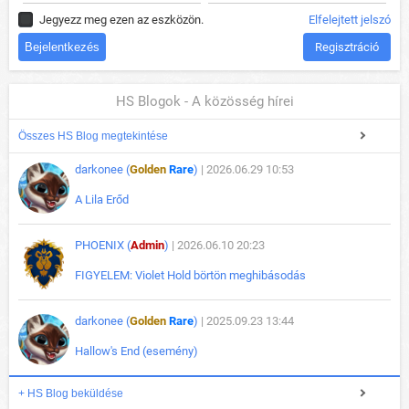
Jegyezz meg ezen az eszközön.
Elfelejtett jelszó
Regisztráció
HS Blogok - A közösség hírei
Összes HS Blog megtekintése
darkonee (
Golden
Rare
)
| 2026.06.29 10:53
A Lila Erőd
PHOENIX (
Admin
)
| 2026.06.10 20:23
FIGYELEM: Violet Hold börtön meghibásodás
darkonee (
Golden
Rare
)
| 2025.09.23 13:44
Hallow's End (esemény)
+ HS Blog beküldése