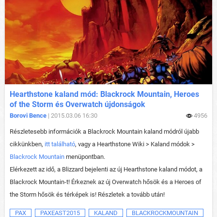
Hearthstone kaland mód: Blackrock Mountain, Heroes
of the Storm és Overwatch újdonságok
Borovi Bence
| 2015.03.06 16:30
4956
Részletesebb információk a Blackrock Mountain kaland módról újabb
cikkünkben,
itt található
, vagy a Hearthstone Wiki > Kaland módok >
Blackrock Mountain
menüpontban.
Elérkezett az idő, a Blizzard bejelenti az új Hearthstone kaland módot, a
Blackrock Mountain-t! Érkeznek az új Overwatch hősök és a Heroes of
the Storm hősök és térképek is! Részletek a tovább után!
PAX
PAXEAST2015
KALAND
BLACKROCKMOUNTAIN