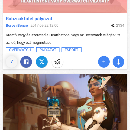
Babzsákfotel pályázat
Borovi Bence
| 2017.09.22 12:00
2134
Kreatív vagy és szereted a Hearthstone, vagy az Overwatch világát? Itt
az idő, hogy ezt megmutasd!
OVERWATCH
PÁLYÁZAT
ESPORT
7