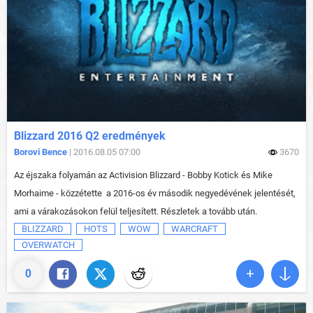
Blizzard 2016 Q2 eredmények
Borovi Bence
| 2016.08.05 07:00
3670
Az éjszaka folyamán az Activision Blizzard - Bobby Kotick és Mike
Morhaime - közzétette a 2016-os év második negyedévének jelentését,
ami a várakozásokon felül teljesített. Részletek a tovább után.
BLIZZARD
HOTS
WOW
WARCRAFT
OVERWATCH
0