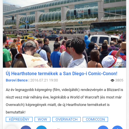
Új Hearthstone termékek a San Diego-i Comic-Conon!
Borovi Bence
| 2016.07.21 19:00
3805
Az év legnagyobb képregény (film, videójáték) rendezvényén a Blizzard is
részt vesz már néhány éve, leginkább a World of Warcraft (és most már
Overwatch) képregények miatt, de új Hearthstone termékeket is
bemutattak!
KÉPREGÉNY
WOW
OVERWATCH
COMICCON