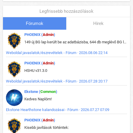
Legfrissebb hozzászólások
Fórumok
Hirek
PHOENIX (
Admin
)
149 új BG lap került be az adatbázisba, 644 db meglévő BG lap módosult, bekerültek az új képek a megváltozott lapokhoz is.
Weboldal javaslatok/észrevételek - Fórum · 2026.08.06 22:14
PHOENIX (
Admin
)
HSHU v31.3.0
Weboldal javaslatok/észrevételek - Fórum · 2026.07.28 20:17
Ekstone (
Common
)
Kedves Naplóm!
Ekstone Hearthstone kalandozásai - Fórum · 2026.07.27 07:09
PHOENIX (
Admin
)
Kisebb javítások történtek: