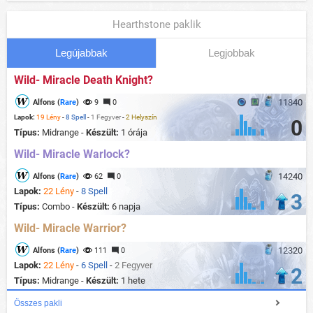
Hearthstone paklik
Legújabbak
Legjobbak
Wild- Miracle Death Knight?
11840
Alfons (
Rare
)
9
0
Lapok:
19 Lény
-
8 Spell
-
1 Fegyver
-
2 Helyszín
0
Típus:
Midrange -
Készült:
1 órája
Wild- Miracle Warlock?
14240
Alfons (
Rare
)
62
0
Lapok:
22 Lény
-
8 Spell
3
Típus:
Combo -
Készült:
6 napja
Wild- Miracle Warrior?
12320
Alfons (
Rare
)
111
0
Lapok:
22 Lény
-
6 Spell
-
2 Fegyver
2
Típus:
Midrange -
Készült:
1 hete
Összes pakli