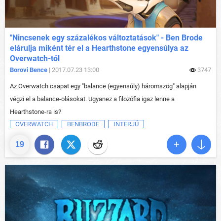
"Nincsenek egy százalékos változtatások" - Ben Brode
elárulja miként tér el a Hearthstone egyensúlya az
Overwatch-tól
Borovi Bence
| 2017.07.23 13:00
3747
Az Overwatch csapat egy "balance (egyensúly) háromszög" alapján
végzi el a balance-olásokat. Ugyanez a filozófia igaz lenne a
Hearthstone-ra is?
OVERWATCH
BENBRODE
INTERJÚ
19