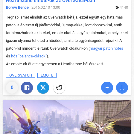
Hearthstone emote-ok az Overwatch-ban
Borovi Bence
| 2016.02.10 13:00
4140
Tegnap ismét elindult az Overwatch bétája, ezzel együtt egy hatalmas
patch is érkezett új játékmóddal, új map-ekkel, loot dobozokkal, amik
tartalmazhatnak skin-eket, emote-okat és egyéb jutalmakat, amelyekkel
igazán olyanná teheted a hősödet, ami a te egyénisegédet fejezi ki. A
patch-ről mindent leírtunk Overwatch oldalunkon (
magyar patch notes
és
hős "balance-olások"
).
Az emote-ok ötlete egyenesen a Hearthstone-ból érkezett.
OVERWATCH
EMOTE
0