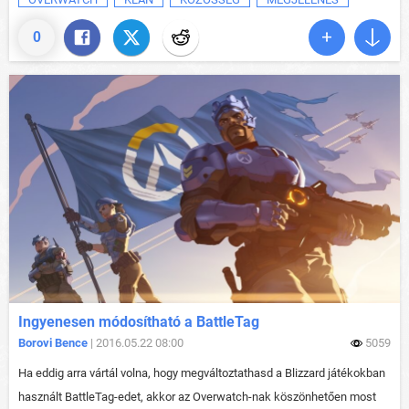
0
Ingyenesen módosítható a BattleTag
Borovi Bence
| 2016.05.22 08:00
5059
Ha eddig arra vártál volna, hogy megváltoztathasd a Blizzard játékokban
használt BattleTag-edet, akkor az Overwatch-nak köszönhetően most