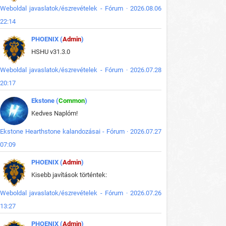
Weboldal javaslatok/észrevételek - Fórum · 2026.08.06
22:14
PHOENIX (
Admin
)
HSHU v31.3.0
Weboldal javaslatok/észrevételek - Fórum · 2026.07.28
20:17
Ekstone (
Common
)
Kedves Naplóm!
Ekstone Hearthstone kalandozásai - Fórum · 2026.07.27
07:09
PHOENIX (
Admin
)
Kisebb javítások történtek:
Weboldal javaslatok/észrevételek - Fórum · 2026.07.26
13:27
PHOENIX (
Admin
)