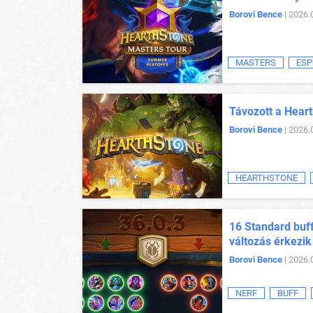
Borovi Bence
| 2026.
MASTERS
ESP
Távozott a Heart
Borovi Bence
| 2026.
HEARTHSTONE
16 Standard buff
változás érkezik
Borovi Bence
| 2026.
NERF
BUFF