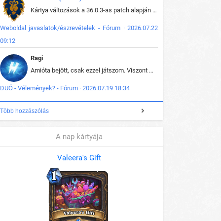
Kártya változások a 36.0.3-as patch alapján frissítve az adatbázisban (képek is cserélve).
Weboldal javaslatok/észrevételek - Fórum · 2026.07.22
09:12
Ragi
Amióta bejött, csak ezzel játszom. Viszont mint minden más - akár az alapjáték is, ez is baromira összetett lett. Néha már pár kör után is esélytelen az egész. Vagy irreállisan túltápol valaki, vagy lelép a partner, vagy csak hülye mint a segg. És amikor eljönne az én időm, na akkor jön el mindenki másé is. Engem jobban érdekelne, hogy ki milyen ratingen szokott játszani. Na ez lenne egy érdekes adat.
DUÓ - Vélemények? - Fórum · 2026.07.19 18:34
Több hozzászólás
A nap kártyája
Valeera's Gift