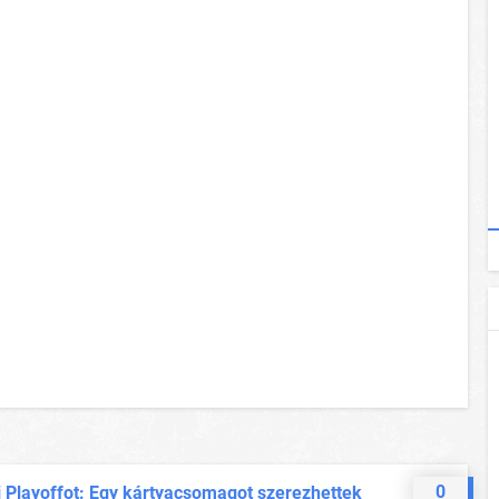
0
i Playoffot: Egy kártyacsomagot szerezhettek