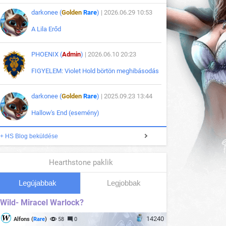
darkonee (
Golden
Rare
)
| 2026.06.29 10:53
A Lila Erőd
PHOENIX (
Admin
)
| 2026.06.10 20:23
FIGYELEM: Violet Hold börtön meghibásodás
darkonee (
Golden
Rare
)
| 2025.09.23 13:44
Hallow's End (esemény)
+ HS Blog beküldése
Hearthstone paklik
Legújabbak
Legjobbak
Wild- Miracel Warlock?
14240
Alfons (
Rare
)
58
0