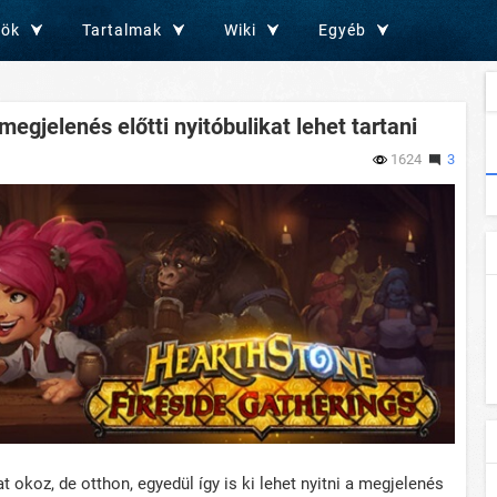
zök
Tartalmak
Wiki
Egyéb
megjelenés előtti nyitóbulikat lehet tartani
1624
3
okoz, de otthon, egyedül így is ki lehet nyitni a megjelenés