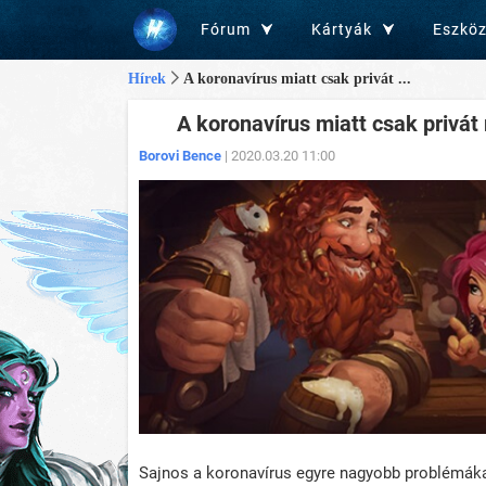
Fórum
Kártyák
Eszkö
Hírek
A koronavírus miatt csak privát ...
A koronavírus miatt csak privát 
Borovi Bence
| 2020.03.20 11:00
Sajnos a koronavírus egyre nagyobb problémákat 