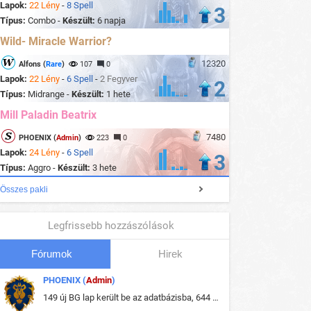
Lapok:
22 Lény
-
8 Spell
3
Típus:
Combo -
Készült:
6 napja
Wild- Miracle Warrior?
12320
Alfons (
Rare
)
107
0
Lapok:
22 Lény
-
6 Spell
-
2 Fegyver
2
Típus:
Midrange -
Készült:
1 hete
Mill Paladin Beatrix
7480
PHOENIX (
Admin
)
223
0
Lapok:
24 Lény
-
6 Spell
3
Típus:
Aggro -
Készült:
3 hete
Összes pakli
Legfrissebb hozzászólások
Fórumok
Hirek
PHOENIX (
Admin
)
149 új BG lap került be az adatbázisba, 644 db meglévő BG lap módosult, bekerültek az új képek a megváltozott lapokhoz is.