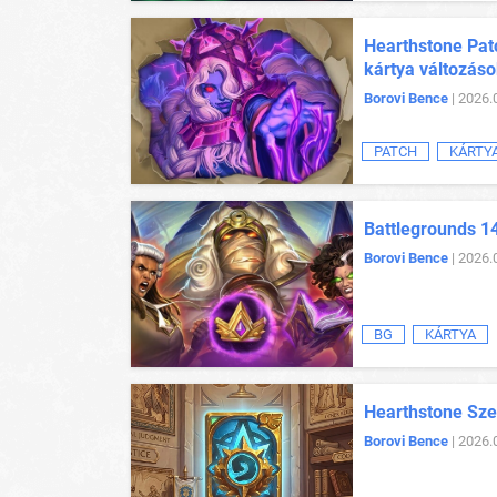
Hearthstone Patc
kártya változás
Borovi Bence
| 2026.
PATCH
KÁRTY
Battlegrounds 14
Borovi Bence
| 2026.
BG
KÁRTYA
Hearthstone Sze
Borovi Bence
| 2026.