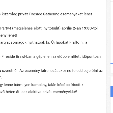
s kizárólag
privát
Fireside Gathering eseményeket lehet
Party-t (megjelenés előtti nyitóbulit)
április 2-án 19:00-tól
mény lehet
!
ártyacsomagok nyithatóak ki. Új lapokat kraftolni, a
 Fireside Brawl-ban a gép ellen az előbb említett időpontban
 szeretnél! Az esemény létrehozásakor ne feledd bejelölni az
".
gy lenne bármilyen kampány, talán később frissítik.
övő héten át lesz alakítva privát eseményekké!