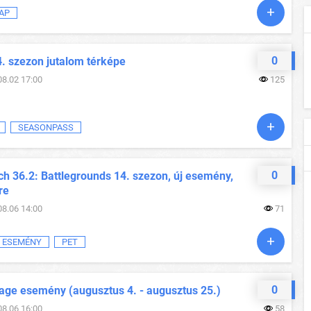
AP
0
4. szezon jutalom térképe
08.02 17:00
125
SEASONPASS
0
h 36.2: Battlegrounds 14. szezon, új esemény,
re
08.06 14:00
71
ESEMÉNY
PET
0
ge esemény (augusztus 4. - augusztus 25.)
08.06 16:00
58