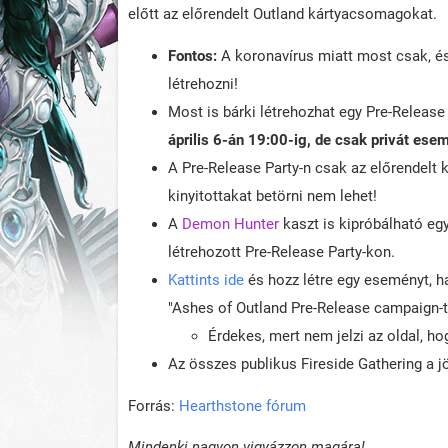
előtt az előrendelt Outland kártyacsomagokat.
Fontos:
A koronavírus miatt most csak, é
létrehozni!
Most is bárki létrehozhat egy Pre-Release 
április 6-án 19:00-ig, de csak privát ese
A Pre-Release Party-n csak az előrendelt k
kinyitottakat betörni nem lehet!
A
Demon Hunter
kaszt is kipróbálható egy
létrehozott Pre-Release Party-kon.
Kattints ide
és hozz létre egy eseményt, ha
"Ashes of Outland Pre-Release campaign-t
Érdekes, mert nem jelzi az oldal, ho
Az összes publikus Fireside Gathering a j
Forrás:
Hearthstone fórum
Mindenki nagyon vigyázzon magára!