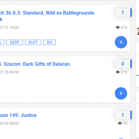
1
h 36.0.3: Standard, Wild és Battlegrounds
ok
07.21 19:00
676
A
NERF
BUFF
BG
0
. Szezon: Dark Gifts of Dalaran
07.29 09:00
213
1
zon 149: Justice
08.02 08:00
79