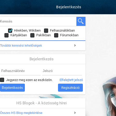
Bejelentkezés
Hírekben, Wikiben
Felhasználókban
Kártyákban
Paklikban
Fórumokban
További keresési lehetőségek
Bejelentkezés
Jegyezz meg ezen az eszközön.
Elfelejtett jelszó
Regisztráció
HS Blogok - A közösség hírei
Összes HS Blog megtekintése