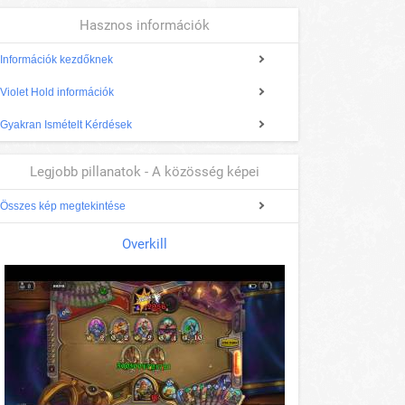
Hasznos információk
Információk kezdőknek
Violet Hold információk
Gyakran Ismételt Kérdések
Legjobb pillanatok - A közösség képei
Összes kép megtekintése
Overkill