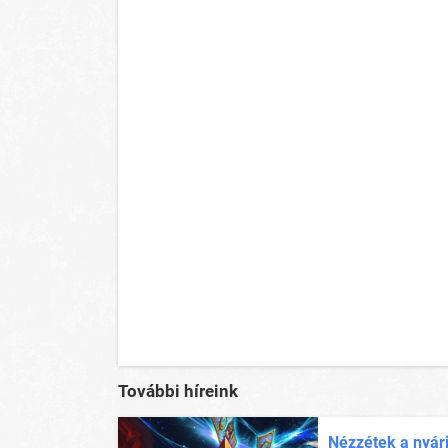
További híreink
Nézzétek a nyár