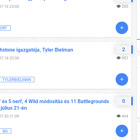
07.16 23:00
205
ORT
2
hstone igazgatója, Tyler Bielman
07.18 22:00
351
TYLERBIELMAN
0
 és 5 nerf, 4 Wild módosítás és 11 Battlegrounds
 július 21-én
07.20 21:00
404
BG