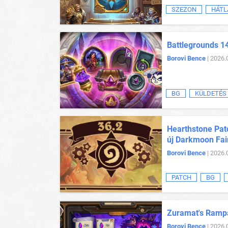
SZEZON
HÁTL
Battlegrounds 1
Borovi Bence
| 2026.
BG
KÜLDETÉS
Hearthstone Patc
új Darkmoon Fai
Borovi Bence
| 2026.
PATCH
BG
Zuramat's Rampa
Borovi Bence
| 2026.