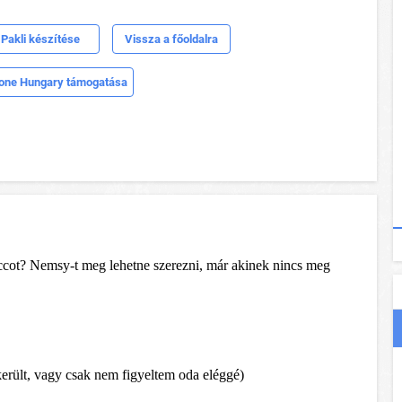
Pakli készítése
Vissza a főoldalra
one Hungary támogatása