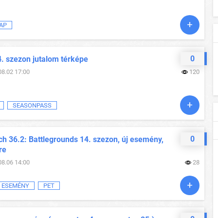
AP
0
4. szezon jutalom térképe
08.02 17:00
120
SEASONPASS
0
h 36.2: Battlegrounds 14. szezon, új esemény,
re
08.06 14:00
28
ESEMÉNY
PET