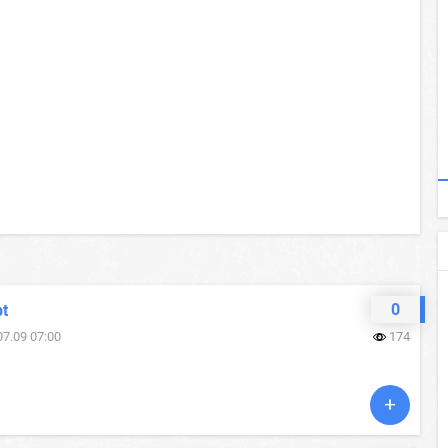
0
pt
07.09 07:00
174