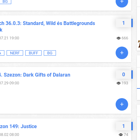
BG
1
h 36.0.3: Standard, Wild és Battlegrounds
ok
07.21 19:00
666
A
NERF
BUFF
BG
0
. Szezon: Dark Gifts of Dalaran
07.29 09:00
193
1
zon 149: Justice
08.02 08:00
74