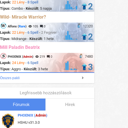
Lapok:
22 Lény
-
8 Spell
2
Típus:
Combo -
Készült:
5 napja
Wild- Miracle Warrior?
12320
Alfons (
Rare
)
105
0
Lapok:
22 Lény
-
6 Spell
-
2 Fegyver
2
Típus:
Midrange -
Készült:
1 hete
Mill Paladin Beatrix
7480
PHOENIX (
Admin
)
219
0
Lapok:
24 Lény
-
6 Spell
3
Típus:
Aggro -
Készült:
3 hete
Összes pakli
Legfrissebb hozzászólások
Fórumok
Hirek
PHOENIX (
Admin
)
HSHU v31.3.0