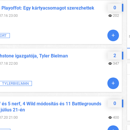
0
i Playoffot: Egy kártyacsomagot szerezhettek
07.16 23:00
202
ORT
2
hstone igazgatója, Tyler Bielman
07.18 22:00
347
TYLERBIELMAN
0
 és 5 nerf, 4 Wild módosítás és 11 Battlegrounds
 július 21-én
07.20 21:00
400