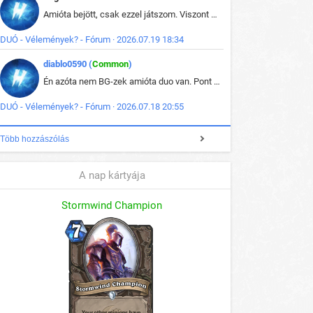
Amióta bejött, csak ezzel játszom. Viszont mint minden más - akár az alapjáték is, ez is baromira összetett lett. Néha már pár kör után is esélytelen az egész. Vagy irreállisan túltápol valaki, vagy lelép a partner, vagy csak hülye mint a segg. És amikor eljönne az én időm, na akkor jön el mindenki másé is. Engem jobban érdekelne, hogy ki milyen ratingen szokott játszani. Na ez lenne egy érdekes adat.
DUÓ - Vélemények? - Fórum · 2026.07.19 18:34
diablo0590 (
Common
)
Én azóta nem BG-zek amióta duo van. Pont azt szerettem benne, hogy rajtam múlik mi történik, nem pedig a társamon. Kérem vissza a régi BG-t :D
DUÓ - Vélemények? - Fórum · 2026.07.18 20:55
Több hozzászólás
A nap kártyája
Stormwind Champion