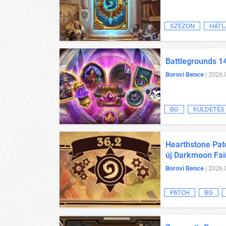
SZEZON
HÁTL
Battlegrounds 1
Borovi Bence
| 2026.
BG
KÜLDETÉS
Hearthstone Patc
új Darkmoon Fai
Borovi Bence
| 2026.
PATCH
BG