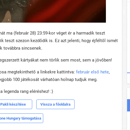
át ma (február 28) 23:59-kor véget ér a harmadik teszt
k teszt szezon kezdődik is. Ez azt jelenti, hogy éjféltől ismét
ak továbbra sincsenek.
megszerzett kártyákat nem törlik sem most, sem a jövőben!
osa megtekinthető a linkekre kattintva:
február első hete
,
legjobb 100 játékosát várhatóan holnap tudjuk meg.
 legenda rang eléréshez! :)
Pakli készítése
Vissza a főoldalra
one Hungary támogatása