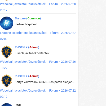
Weboldal javaslatok/észrevételek - Fórum · 2026.07.28
20:17
Ekstone (
Common
)
Kedves Naplóm!
Ekstone Hearthstone kalandozásai - Fórum · 2026.07.27
07:09
PHOENIX (
Admin
)
Kisebb javítások történtek:
Weboldal javaslatok/észrevételek - Fórum · 2026.07.26
13:27
PHOENIX (
Admin
)
Kártya változások a 36.0.3-as patch alapján frissítve az adatbázisban (képek is cserélve).
Weboldal javaslatok/észrevételek - Fórum · 2026.07.22
09:12
Ragi