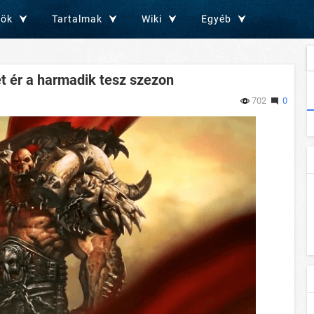
zök
Tartalmak
Wiki
Egyéb
t ér a harmadik tesz szezon
702
0