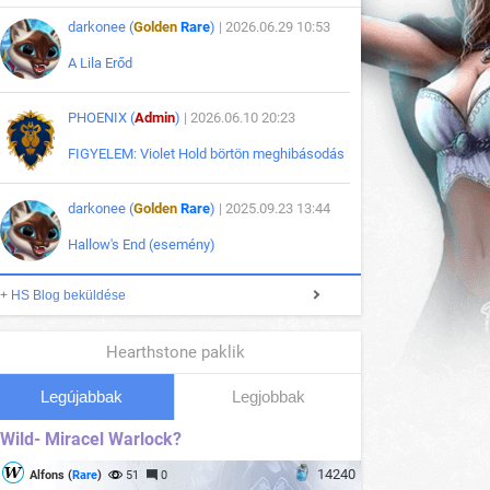
darkonee (
Golden
Rare
)
| 2026.06.29 10:53
A Lila Erőd
PHOENIX (
Admin
)
| 2026.06.10 20:23
FIGYELEM: Violet Hold börtön meghibásodás
darkonee (
Golden
Rare
)
| 2025.09.23 13:44
Hallow's End (esemény)
+ HS Blog beküldése
Hearthstone paklik
Legújabbak
Legjobbak
Wild- Miracel Warlock?
14240
Alfons (
Rare
)
51
0