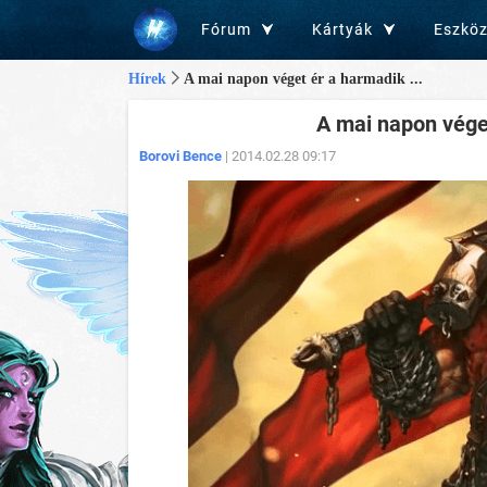
Fórum
Kártyák
Eszkö
Hírek
A mai napon véget ér a harmadik ...
A mai napon vége
Borovi Bence
| 2014.02.28 09:17