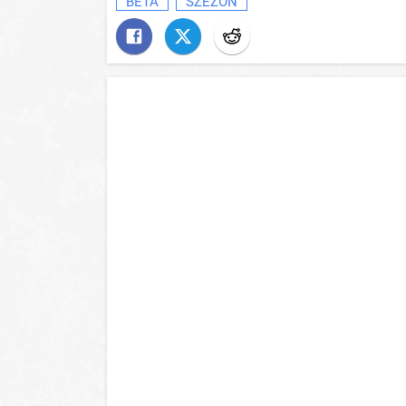
BETA
SZEZON