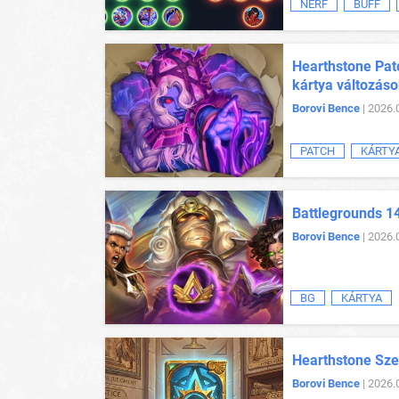
NERF
BUFF
Hearthstone Patc
kártya változás
Borovi Bence
| 2026.
PATCH
KÁRTY
Battlegrounds 14
Borovi Bence
| 2026.
BG
KÁRTYA
Hearthstone Sze
Borovi Bence
| 2026.