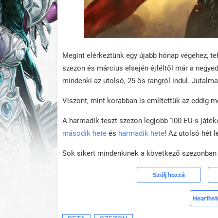
Megint elérkeztünk egy újabb hónap végéhez, teh
szezon és március elsején éjféltől már a negyedi
mindenki az utolsó, 25-ös rangról indul. Jutalm
Viszont, mint korábban is említettük az eddig 
A harmadik teszt szezon legjobb 100 EU-s játék
második hete
és
harmadik hete
! Az utolsó hét 
Sok sikert mindenkinek a következő szezonban a
Szólj hozzá
Hearthst