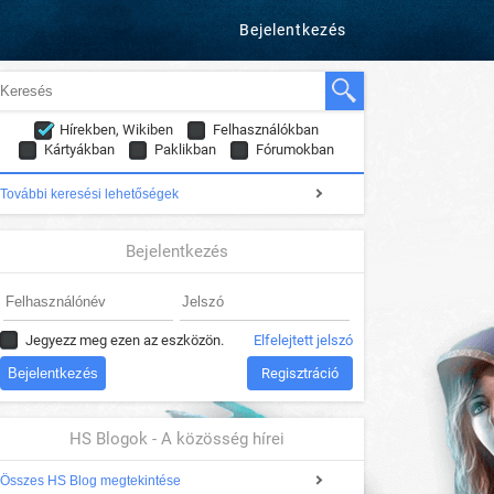
Bejelentkezés
Hírekben, Wikiben
Felhasználókban
Kártyákban
Paklikban
Fórumokban
További keresési lehetőségek
Bejelentkezés
Jegyezz meg ezen az eszközön.
Elfelejtett jelszó
Regisztráció
HS Blogok - A közösség hírei
Összes HS Blog megtekintése