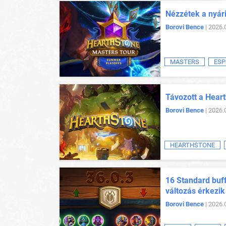
Nézzétek a nyár
Borovi Bence
| 2026.
MASTERS
ESP
Távozott a Heart
Borovi Bence
| 2026.
HEARTHSTONE
16 Standard buff
változás érkezik
Borovi Bence
| 2026.