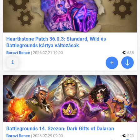
Hearthstone Patch 36.0.3: Standard, Wild és
Battlegrounds kártya változások
Borovi Bence
| 2026.07.21 19:00
688
1
Battlegrounds 14. Szezon: Dark Gifts of Dalaran
Borovi Bence
| 2026.07.29 09:00
223