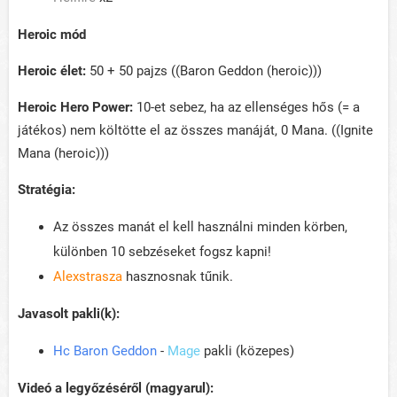
Heroic mód
Heroic élet:
50 + 50 pajzs ((Baron Geddon (heroic)))
Heroic Hero Power:
10-et sebez, ha az ellenséges hős (= a
játékos) nem költötte el az összes manáját, 0 Mana. ((Ignite
Mana (heroic)))
Stratégia:
Az összes manát el kell használni minden körben,
különben 10 sebzéseket fogsz kapni!
Alexstrasza
hasznosnak tűnik.
Javasolt pakli(k):
Hc Baron Geddon
-
Mage
pakli (közepes)
Videó a legyőzéséről (magyarul):