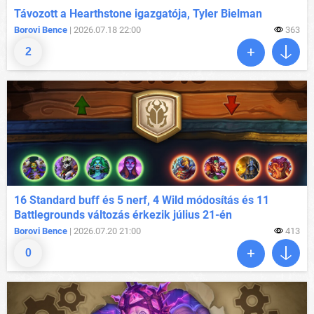
Távozott a Hearthstone igazgatója, Tyler Bielman
Borovi Bence
| 2026.07.18 22:00
363
2
16 Standard buff és 5 nerf, 4 Wild módosítás és 11
Battlegrounds változás érkezik július 21-én
Borovi Bence
| 2026.07.20 21:00
413
0