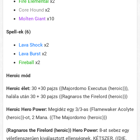
Fire Elemental
x2
Core Hound
x2
Molten Giant
x10
Spell-ek (6)
Lava Shock
x2
Lava Burst
x2
Fireball
x2
Heroic mód
Heroic élet:
30 +30 pajzs ((Majordomo Executus (heroic))),
halála után 30 + 30 pajzs ((Ragnaros the Firelord (heroic)))
Heroic Hero Power:
Megidéz egy 3/3-as (Flamewaker Acolyte
(heroic))-ot, 2 Mana. ((The Majordomo (heroic)))
(Ragnaros the Firelord (heroic)) Hero Power:
8-at sebez egy
véletlenszerűen kiválasztott ellenségnek. KÉTSZER. ((DIE,