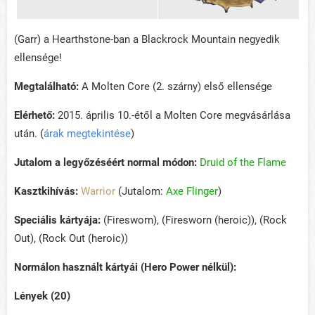
(Garr) a Hearthstone-ban a Blackrock Mountain negyedik
ellensége!
Megtalálható:
A Molten Core (2. szárny) első ellensége
Elérhető:
2015. április 10.-étől a Molten Core megvásárlása
után. (
árak megtekintése
)
Jutalom a legyőzéséért normal módon:
Druid of the Flame
Kasztkihívás:
Warrior
(Jutalom:
Axe Flinger
)
Speciális kártyája:
(Firesworn), (Firesworn (heroic)), (Rock
Out), (Rock Out (heroic))
Normálon használt kártyái (Hero Power nélkül):
Lények (20)