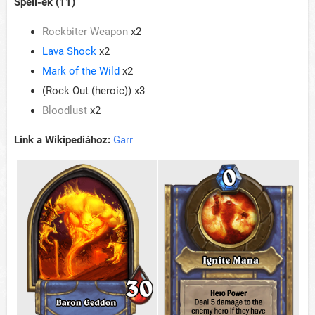
Spell-ek (11)
Rockbiter Weapon
x2
Lava Shock
x2
Mark of the Wild
x2
(Rock Out (heroic)) x3
Bloodlust
x2
Link a Wikipediához:
Garr