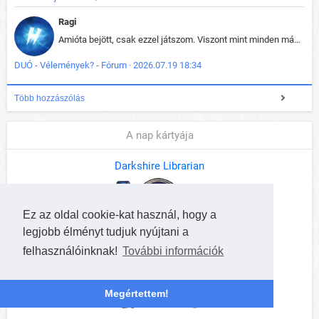
Ragi
Amióta bejött, csak ezzel játszom. Viszont mint minden más - akár az alapjáték is, ez is baromira összetett lett. Néha már pár kör után is esélytelen az egész. Vagy irreállisan túltápol valaki, vagy lelép a partner, vagy csak hülye mint a segg. És amikor eljönne az én időm, na akkor jön el mindenki másé is. Engem jobban érdekelne, hogy ki milyen ratingen szokott játszani. Na ez lenne egy érdekes adat.
DUÓ - Vélemények? - Fórum · 2026.07.19 18:34
Több hozzászólás
A nap kártyája
Darkshire Librarian
Ez az oldal cookie-kat használ, hogy a
legjobb élményt tudjuk nyújtani a
felhasználóinknak!
További információk
Megértettem!