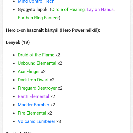
Mind Control Tech
Gyógyító lapok: (
Circle of Healing
,
Lay on Hands
,
Earthen Ring Farseer
)
Heroic-on használt kártyái (Hero Power nélkül):
Lények (19)
Druid of the Flame
x2
Unbound Elemental
x2
Axe Flinger
x2
Dark Iron Dwarf
x2
Fireguard Destroyer
x2
Earth Elemental
x2
Madder Bomber
x2
Fire Elemental
x2
Volcanic Lumberer
x3