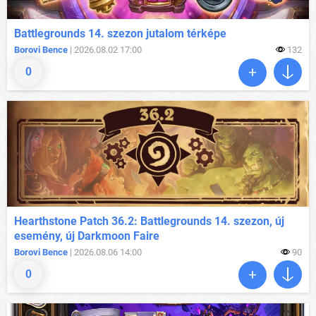
Battlegrounds 14. szezon jutalom térképe
Borovi Bence
| 2026.08.02 17:00
132
0
Hearthstone Patch 36.2: Battlegrounds 14. szezon, új
esemény, új Darkmoon Faire
Borovi Bence
| 2026.08.06 14:00
90
0