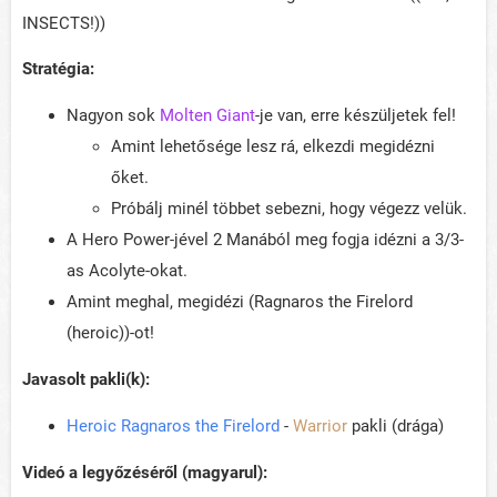
INSECTS!))
Stratégia:
Nagyon sok
Molten Giant
-je van, erre készüljetek fel!
Amint lehetősége lesz rá, elkezdi megidézni
őket.
Próbálj minél többet sebezni, hogy végezz velük.
A Hero Power-jével 2 Manából meg fogja idézni a 3/3-
as Acolyte-okat.
Amint meghal, megidézi (Ragnaros the Firelord
(heroic))-ot!
Javasolt pakli(k):
Heroic Ragnaros the Firelord
-
Warrior
pakli (drága)
Videó a legyőzéséről (magyarul):