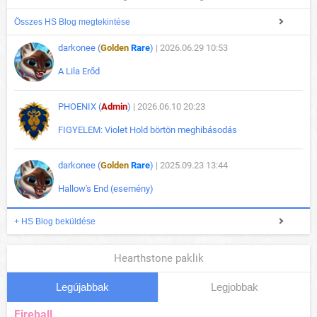
Összes HS Blog megtekintése
darkonee (
Golden
Rare
)
| 2026.06.29 10:53
A Lila Erőd
PHOENIX (
Admin
)
| 2026.06.10 20:23
FIGYELEM: Violet Hold börtön meghibásodás
darkonee (
Golden
Rare
)
| 2025.09.23 13:44
Hallow's End (esemény)
+ HS Blog beküldése
Hearthstone paklik
Legújabbak
Legjobbak
Fireball