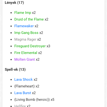
Lények (17)
Flame Imp
x2
Druid of the Flame
x2
Flamewaker
x2
Imp Gang Boss
x2
Magma Rager
x2
Fireguard Destroyer
x3
Fire Elemental
x2
Molten Giant
x2
Spell-ek (13)
Lava Shock
x2
(Flameheart) x2
Lava Burst
x2
(Living Bomb (heroic)) x5
Hellfire
x2