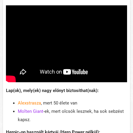
Lap(ok), mely(ek) nagy előnyt biztosíthat(nak):
Alexstrasza
, mert 50 élete van
Molten Giant
-ek, mert olcsók lesznek, ha sok sebzést
kapsz.
Heroic-on használt kártyái (Hero Power nélkül):