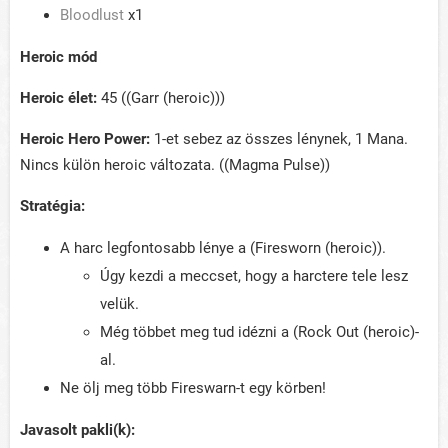
Bloodlust
x1
Heroic mód
Heroic élet:
45 ((Garr (heroic)))
Heroic Hero Power:
1-et sebez az összes lénynek, 1 Mana.
Nincs külön heroic változata. ((Magma Pulse))
Stratégia:
A harc legfontosabb lénye a (Firesworn (heroic)).
Úgy kezdi a meccset, hogy a harctere tele lesz
velük.
Még többet meg tud idézni a (Rock Out (heroic)-
al.
Ne ölj meg több Fireswarn-t egy körben!
Javasolt pakli(k):