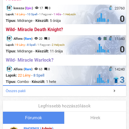
23760
kossza (
Epic
)
17
0
Lapok:
14 Lény
-
10 Spell
-
1 Fegyver
-
1 Hős
-
1 Helyszín
0
Típus:
Midrange -
Készült:
5 órája
Wild- Miracle Death Knight?
11840
Alfons (
Rare
)
20
0
Lapok:
19 Lény
-
8 Spell
-
1 Fegyver
-
2 Helyszín
0
Típus:
Midrange -
Készült:
11 órája
Wild- Miracle Warlock?
14240
Alfons (
Rare
)
63
0
Lapok:
22 Lény
-
8 Spell
3
Típus:
Combo -
Készült:
1 hete
Összes pakli
Legfrissebb hozzászólások
Fórumok
Hirek
PHOENIX (
Admin
)