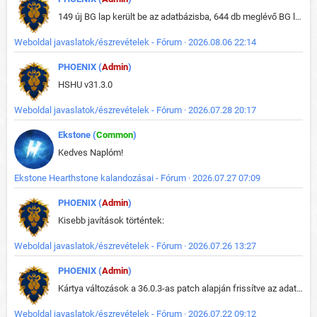
149 új BG lap került be az adatbázisba, 644 db meglévő BG lap módosult, bekerültek az új képek a megváltozott lapokhoz is.
Weboldal javaslatok/észrevételek - Fórum · 2026.08.06 22:14
PHOENIX (
Admin
)
HSHU v31.3.0
Weboldal javaslatok/észrevételek - Fórum · 2026.07.28 20:17
Ekstone (
Common
)
Kedves Naplóm!
Ekstone Hearthstone kalandozásai - Fórum · 2026.07.27 07:09
PHOENIX (
Admin
)
Kisebb javítások történtek:
Weboldal javaslatok/észrevételek - Fórum · 2026.07.26 13:27
PHOENIX (
Admin
)
Kártya változások a 36.0.3-as patch alapján frissítve az adatbázisban (képek is cserélve).
Weboldal javaslatok/észrevételek - Fórum · 2026.07.22 09:12