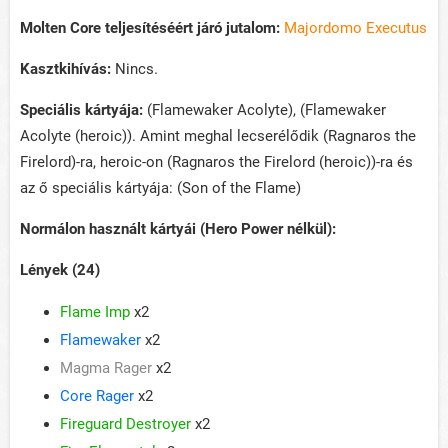
Molten Core teljesítéséért járó jutalom:
Majordomo Executus
Kasztkihívás:
Nincs.
Speciális kártyája:
(Flamewaker Acolyte), (Flamewaker
Acolyte (heroic)). Amint meghal lecserélődik (Ragnaros the
Firelord)-ra, heroic-on (Ragnaros the Firelord (heroic))-ra és
az ő speciális kártyája: (Son of the Flame)
Normálon használt kártyái (Hero Power nélkül):
Lények (24)
Flame Imp
x2
Flamewaker
x2
Magma Rager
x2
Core Rager
x2
Fireguard Destroyer
x2