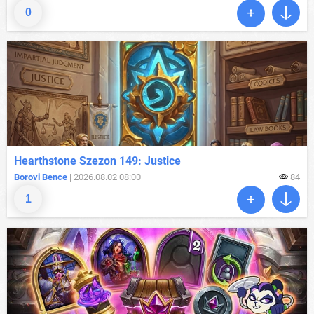
0
Hearthstone Szezon 149: Justice
Borovi Bence
| 2026.08.02 08:00
84
1