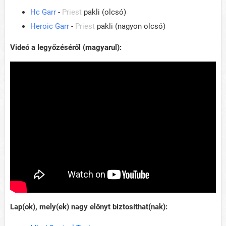
Hc Garr
-
Priest
pakli (olcsó)
Heroic Garr
-
Priest
pakli (nagyon olcsó)
Videó a legyőzéséről (magyarul):
Lap(ok), mely(ek) nagy előnyt biztosíthat(nak):