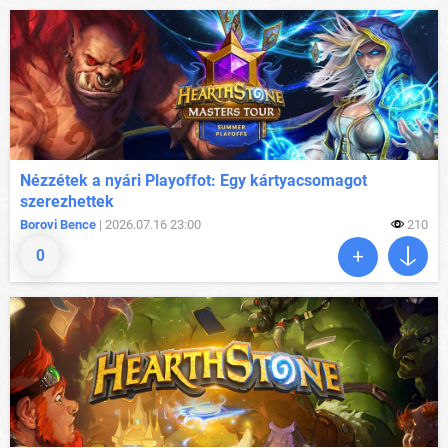
Nézzétek a nyári Playoffot: Egy kártyacsomagot
szerezhettek
Borovi Bence
| 2026.07.16 23:00
210
0