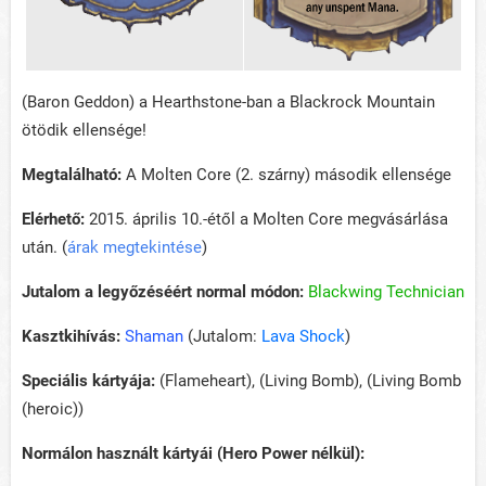
(Baron Geddon) a Hearthstone-ban a Blackrock Mountain
ötödik ellensége!
Megtalálható:
A Molten Core (2. szárny) második ellensége
Elérhető:
2015. április 10.-étől a Molten Core megvásárlása
után. (
árak megtekintése
)
Jutalom a legyőzéséért normal módon:
Blackwing Technician
Kasztkihívás:
Shaman
(Jutalom:
Lava Shock
)
Speciális kártyája:
(Flameheart), (Living Bomb), (Living Bomb
(heroic))
Normálon használt kártyái (Hero Power nélkül):