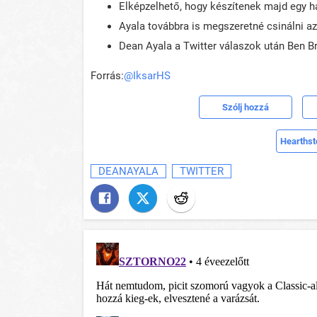
Elképzelhető, hogy készítenek majd egy h
Ayala továbbra is megszeretné csinálni azt
Dean Ayala a Twitter válaszok után Ben B
Forrás:
@IksarHS
Szólj hozzá
Hearthst
DEANAYALA
TWITTER