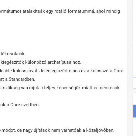
ormátumot átalakítsák egy rotáló formátummá, ahol mindig
játékosoknak.
kiegészítők különböző archetípusaihoz.
eable kulcsszóval. Jelenleg azért nincs ez a kulcsszó a Core
at a Standardben.
ert szükség van rájuk a teljes képességük miatt és nem csak
ok a Core szettben.
tékmódot, de nagy újítások nem várhatóak a közeljövőben.