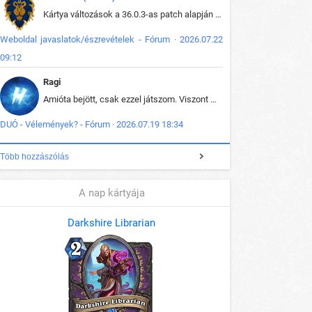
Kártya változások a 36.0.3-as patch alapján frissítve az adatbázisban (képek is cserélve).
Weboldal javaslatok/észrevételek - Fórum · 2026.07.22
09:12
Ragi
Amióta bejött, csak ezzel játszom. Viszont mint minden más - akár az alapjáték is, ez is baromira összetett lett. Néha már pár kör után is esélytelen az egész. Vagy irreállisan túltápol valaki, vagy lelép a partner, vagy csak hülye mint a segg. És amikor eljönne az én időm, na akkor jön el mindenki másé is. Engem jobban érdekelne, hogy ki milyen ratingen szokott játszani. Na ez lenne egy érdekes adat.
DUÓ - Vélemények? - Fórum · 2026.07.19 18:34
Több hozzászólás
A nap kártyája
Darkshire Librarian