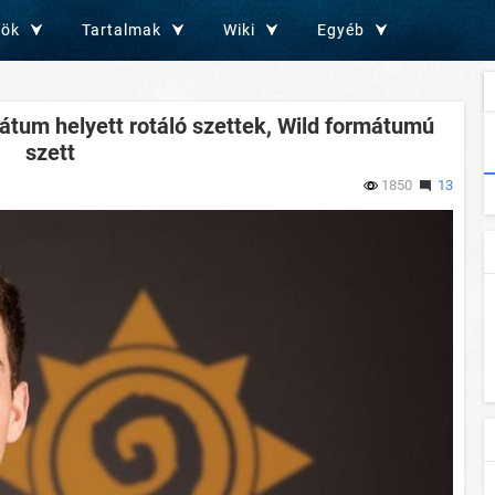
zök
Tartalmak
Wiki
Egyéb
átum helyett rotáló szettek, Wild formátumú
szett
1850
13