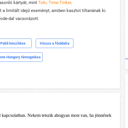
asonló kártyát, mint
Toki, Time-Tinker
.
 a limitált idejű eseményt, amiben kasztot tiltanának ki.
rode-dal vacsorázott.
Pakli készítése
Vissza a főoldalra
one Hungary támogatása