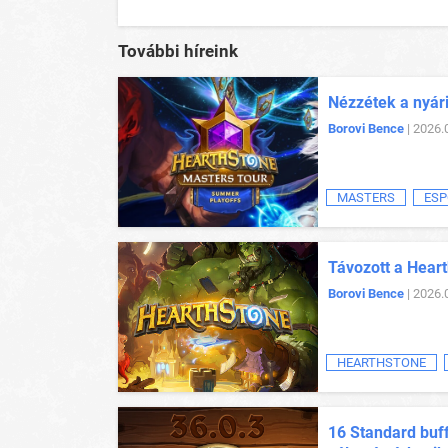
További híreink
Nézzétek a nyár
Borovi Bence
| 2026.
MASTERS
ESP
Távozott a Heart
Borovi Bence
| 2026.
HEARTHSTONE
16 Standard buff