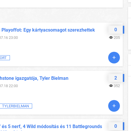
0
i Playoffot: Egy kártyacsomagot szerezhettek
07.16 23:00
205
ORT
2
hstone igazgatója, Tyler Bielman
07.18 22:00
352
TYLERBIELMAN
0
 és 5 nerf, 4 Wild módosítás és 11 Battlegrounds