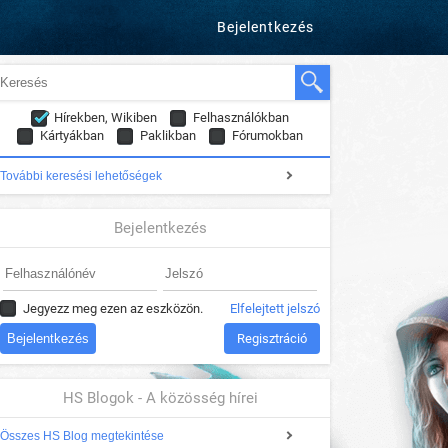
Bejelentkezés
Hírekben, Wikiben
Felhasználókban
Kártyákban
Paklikban
Fórumokban
További keresési lehetőségek
Bejelentkezés
Jegyezz meg ezen az eszközön.
Elfelejtett jelszó
Regisztráció
HS Blogok - A közösség hírei
Összes HS Blog megtekintése