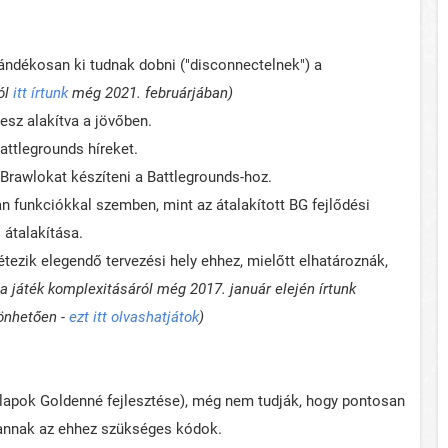
szándékosan ki tudnak dobni ("disconnectelnek") a
ról
itt írtunk
még 2021. februárjában)
esz alakítva a jövőben.
Battlegrounds híreket.
Brawlokat készíteni a Battlegrounds-hoz.
yan funkciókkal szemben, mint az átalakított BG fejlődési
 átalakítása.
étezik elegendő tervezési hely ehhez, mielőtt elhatároznák,
, a játék komplexitásáról még 2017. január elején írtunk
zönhetően -
ezt itt olvashatjátok
)
 lapok Goldenné fejlesztése), még nem tudják, hogy pontosan
vannak az ehhez szükséges kódok.