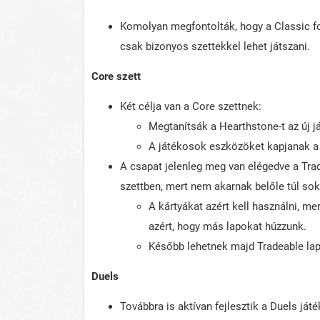
Komolyan megfontolták, hogy a Classic f
csak bizonyos szettekkel lehet játszani.
Core szett
Két célja van a Core szettnek:
Megtanítsák a Hearthstone-t az új 
A játékosok eszközöket kapjanak a 
A csapat jelenleg meg van elégedve a Trad
szettben, mert nem akarnak belőle túl sok
A kártyákat azért kell használni, m
azért, hogy más lapokat húzzunk.
Később lehetnek majd Tradeable lap
Duels
Továbbra is aktívan fejlesztik a Duels já