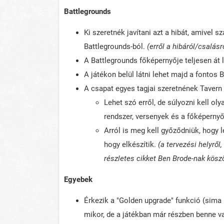
Battlegrounds
Ki szeretnék javítani azt a hibát, amivel 
Battlegrounds-ból.
(erről a hibáról/csalás
A Battlegrounds főképernyője teljesen át l
A játékon belül látni lehet majd a fontos 
A csapat egyes tagjai szeretnének Tavern 
Lehet szó erről, de súlyozni kell ol
rendszer, versenyek és a főképernyő
Arról is meg kell győződniük, hogy l
hogy elkészítik.
(a tervezési helyről
részletes cikket Ben Brode-nak kös
Egyebek
Érkezik a "Golden upgrade" funkció (sima
mikor, de a játékban már részben benne 