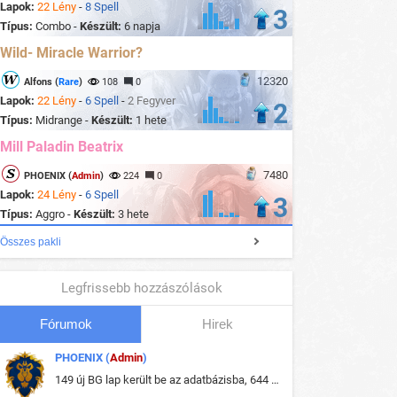
Lapok:
22 Lény
-
8 Spell
3
Típus:
Combo -
Készült:
6 napja
Wild- Miracle Warrior?
12320
Alfons (
Rare
)
108
0
Lapok:
22 Lény
-
6 Spell
-
2 Fegyver
2
Típus:
Midrange -
Készült:
1 hete
Mill Paladin Beatrix
7480
PHOENIX (
Admin
)
224
0
Lapok:
24 Lény
-
6 Spell
3
Típus:
Aggro -
Készült:
3 hete
Összes pakli
Legfrissebb hozzászólások
Fórumok
Hirek
PHOENIX (
Admin
)
149 új BG lap került be az adatbázisba, 644 db meglévő BG lap módosult, bekerültek az új képek a megváltozott lapokhoz is.