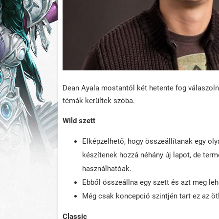
Dean Ayala mostantól két hetente fog válaszolni
témák kerültek szóba.
Wild szett
Elképzelhető, hogy összeállítanak egy oly
készítenek hozzá néhány új lapot, de ter
használhatóak.
Ebből összeállna egy szett és azt meg l
Még csak koncepció szintjén tart ez az ötl
Classic