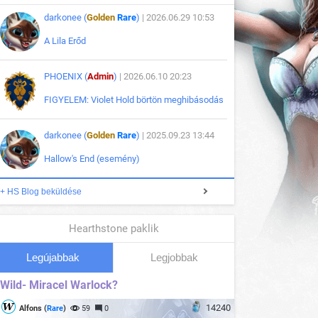
darkonee (
Golden
Rare
)
| 2026.06.29 10:53
A Lila Erőd
PHOENIX (
Admin
)
| 2026.06.10 20:23
FIGYELEM: Violet Hold börtön meghibásodás
darkonee (
Golden
Rare
)
| 2025.09.23 13:44
Hallow's End (esemény)
+ HS Blog beküldése
Hearthstone paklik
Legújabbak
Legjobbak
Wild- Miracel Warlock?
14240
Alfons (
Rare
)
59
0