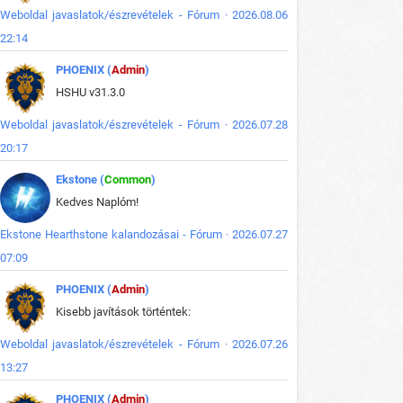
Weboldal javaslatok/észrevételek - Fórum · 2026.08.06
22:14
PHOENIX (
Admin
)
HSHU v31.3.0
Weboldal javaslatok/észrevételek - Fórum · 2026.07.28
20:17
Ekstone (
Common
)
Kedves Naplóm!
Ekstone Hearthstone kalandozásai - Fórum · 2026.07.27
07:09
PHOENIX (
Admin
)
Kisebb javítások történtek:
Weboldal javaslatok/észrevételek - Fórum · 2026.07.26
13:27
PHOENIX (
Admin
)