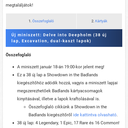
megtaláljátok!
1.
Összefoglaló
2.
Kártyák
Új miniszett: Delve into Deepholm (38 új
lap, Excavation, dual-kaszt lapok)
Összefoglaló
A miniszett január 18-án 19:00-kor jelent meg!
Ez a 38 új lap a Showdown in the Badlands
kiegészítőhöz adódik hozzá, vagyis a miniszett lapjai
megszerezhetőek Badlands kártyacsomagok
kinyitásával, illetve a lapok kraftolásával is.
Összefoglaló cikkünk a Showdown in the
Badlands kiegészítőről
ide kattintva olvasható
.
38 új lap: 4 Legendary, 1 Epic, 17 Rare és 16 Common!