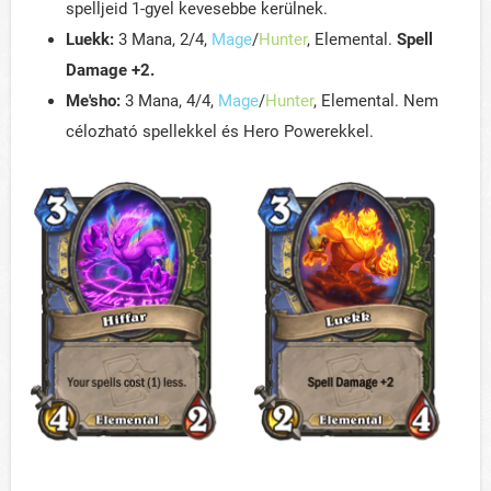
spelljeid 1-gyel kevesebbe kerülnek.
Luekk:
3 Mana, 2/4,
Mage
/
Hunter
, Elemental.
Spell
Damage +2.
Me'sho:
3 Mana, 4/4,
Mage
/
Hunter
, Elemental. Nem
célozható spellekkel és Hero Powerekkel.