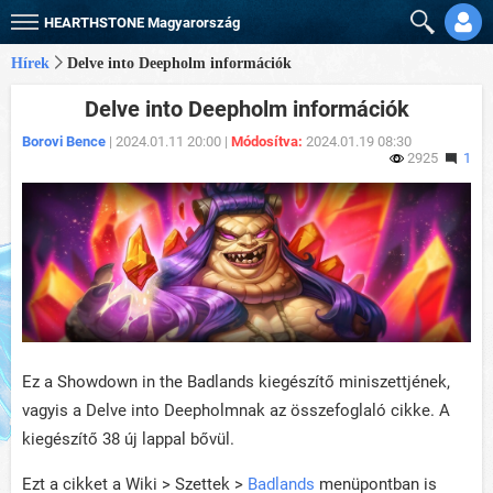
HEARTHSTONE
Magyarország
Hírek
Delve into Deepholm információk
Delve into Deepholm információk
Borovi Bence
| 2024.01.11 20:00 |
Módosítva:
2024.01.19 08:30
2925
1
Ez a Showdown in the Badlands kiegészítő miniszettjének,
vagyis a Delve into Deepholmnak az összefoglaló cikke. A
kiegészítő 38 új lappal bővül.
Ezt a cikket a Wiki > Szettek >
Badlands
menüpontban is