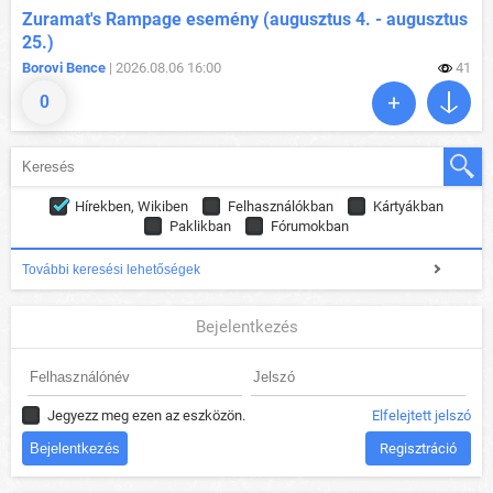
Zuramat's Rampage esemény (augusztus 4. - augusztus
25.)
Borovi Bence
| 2026.08.06 16:00
41
0
Hírekben, Wikiben
Felhasználókban
Kártyákban
Paklikban
Fórumokban
További keresési lehetőségek
Bejelentkezés
Jegyezz meg ezen az eszközön.
Elfelejtett jelszó
Regisztráció