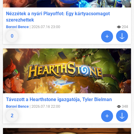
Nézzétek a nyári Playoffot: Egy kártyacsomagot
szerezhettek
Borovi Bence
| 2026.07.16 23:00
204
0
Távozott a Hearthstone igazgatója, Tyler Bielman
Borovi Bence
| 2026.07.18 22:00
348
2