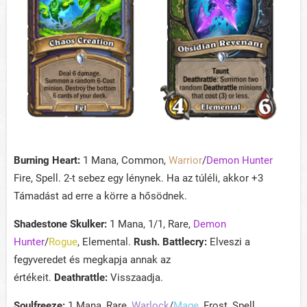
Burning Heart:
1 Mana, Common,
Warrior
/
Demon Hunter
Fire, Spell. 2-t sebez egy lénynek. Ha az túléli, akkor +3
Támadást ad erre a körre a hősödnek.
Shadestone Skulker:
1 Mana, 1/1, Rare,
Demon
Hunter
/
Rogue
, Elemental.
Rush. Battlecry:
Elveszi a
fegyveredet és megkapja annak az
értékeit.
Deathrattle:
Visszaadja.
Soulfreeze:
1 Mana, Rare,
Warlock
/
Mage
, Frost, Spell.