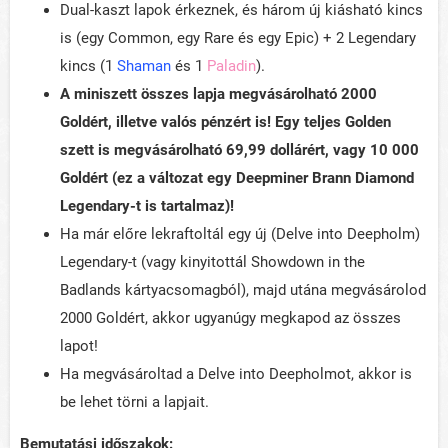
Dual-kaszt lapok érkeznek, és három új kiásható kincs
is (egy Common, egy Rare és egy Epic) + 2 Legendary
kincs (1
Shaman
és 1
Paladin
).
A miniszett összes lapja megvásárolható 2000
Goldért, illetve valós pénzért is! Egy teljes Golden
szett is megvásárolható 69,99 dollárért, vagy 10 000
Goldért (ez a változat egy Deepminer Brann Diamond
Legendary-t is tartalmaz)!
Ha már előre lekraftoltál egy új (Delve into Deepholm)
Legendary-t (vagy kinyitottál Showdown in the
Badlands kártyacsomagból), majd utána megvásárolod
2000 Goldért, akkor ugyanúgy megkapod az összes
lapot!
Ha megvásároltad a Delve into Deepholmot, akkor is
be lehet törni a lapjait.
Bemutatási időszakok: