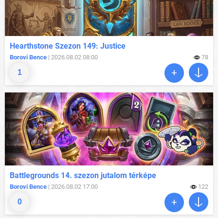
Hearthstone Szezon 149: Justice
Borovi Bence
| 2026.08.02 08:00
78
1
Battlegrounds 14. szezon jutalom térképe
Borovi Bence
| 2026.08.02 17:00
122
0