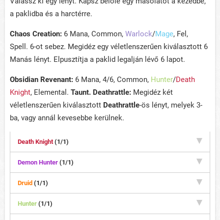
Válassz ki egy lényt. Kapsz belőle egy másolatot a kezedbe,
a paklidba és a harctérre.
Chaos Creation:
6 Mana, Common,
Warlock
/
Mage
, Fel,
Spell. 6-ot sebez. Megidéz egy véletlenszerűen kiválasztott 6
Manás lényt. Elpusztítja a paklid legalján lévő 6 lapot.
Obsidian Revenant:
6 Mana, 4/6, Common,
Hunter
/
Death
Knight
, Elemental.
Taunt. Deathrattle:
Megidéz két
véletlenszerűen kiválasztott
Deathrattle
-ös lényt, melyek 3-
ba, vagy annál kevesebbe kerülnek.
Death Knight
(1/1)
Demon Hunter
(1/1)
Druid
(1/1)
Hunter
(1/1)