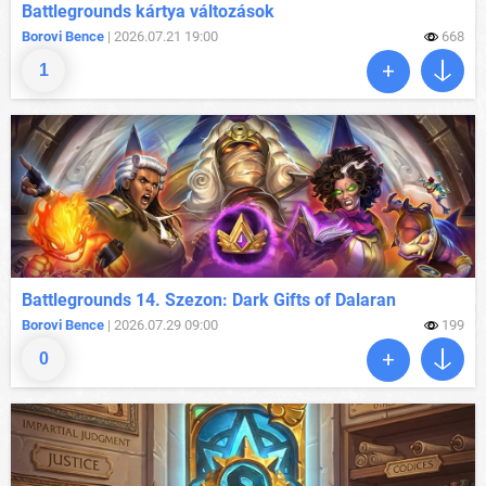
Battlegrounds kártya változások
Borovi Bence
| 2026.07.21 19:00
668
1
Battlegrounds 14. Szezon: Dark Gifts of Dalaran
Borovi Bence
| 2026.07.29 09:00
199
0