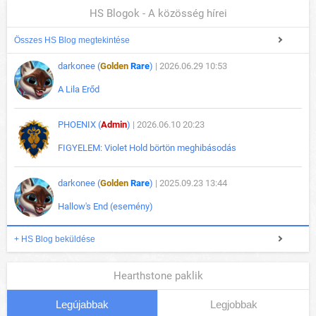
HS Blogok - A közösség hírei
Összes HS Blog megtekintése
darkonee (
Golden
Rare
)
| 2026.06.29 10:53
A Lila Erőd
PHOENIX (
Admin
)
| 2026.06.10 20:23
FIGYELEM: Violet Hold börtön meghibásodás
darkonee (
Golden
Rare
)
| 2025.09.23 13:44
Hallow's End (esemény)
+ HS Blog beküldése
Hearthstone paklik
Legújabbak
Legjobbak