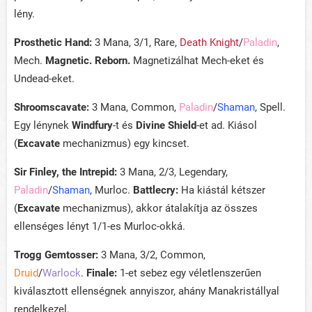
lény.
Prosthetic Hand:
3 Mana, 3/1, Rare,
Death Knight
/
Paladin
,
Mech.
Magnetic. Reborn.
Magnetizálhat Mech-eket és
Undead-eket.
Shroomscavate:
3 Mana, Common,
Paladin
/
Shaman
, Spell.
Egy lénynek
Windfury
-t és
Divine Shield
-et ad. Kiásol
(
Excavate
mechanizmus) egy kincset.
Sir Finley, the Intrepid:
3 Mana, 2/3, Legendary,
Paladin
/
Shaman
, Murloc.
Battlecry:
Ha kiástál kétszer
(
Excavate
mechanizmus), akkor átalakítja az összes
ellenséges lényt 1/1-es Murloc-okká.
Trogg Gemtosser:
3 Mana, 3/2, Common,
Druid
/
Warlock
.
Finale:
1-et sebez egy véletlenszerűen
kiválasztott ellenségnek annyiszor, ahány Manakristállyal
rendelkezel.