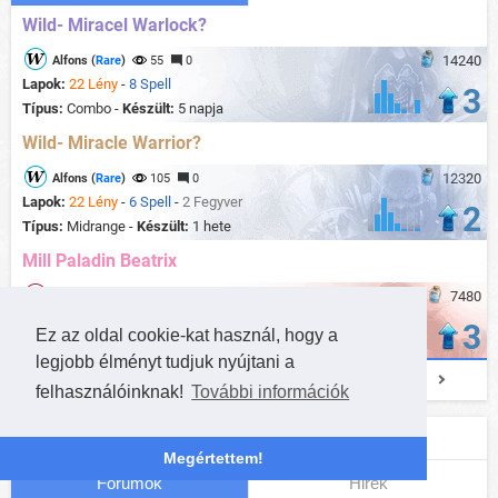
Wild- Miracel Warlock?
14240
Alfons (
Rare
)
55
0
Lapok:
22 Lény
-
8 Spell
3
Típus:
Combo -
Készült:
5 napja
Wild- Miracle Warrior?
12320
Alfons (
Rare
)
105
0
Lapok:
22 Lény
-
6 Spell
-
2 Fegyver
2
Típus:
Midrange -
Készült:
1 hete
Mill Paladin Beatrix
7480
PHOENIX (
Admin
)
219
0
Lapok:
24 Lény
-
6 Spell
3
Ez az oldal cookie-kat használ, hogy a
Típus:
Aggro -
Készült:
3 hete
legjobb élményt tudjuk nyújtani a
Összes pakli
felhasználóinknak!
További információk
Legfrissebb hozzászólások
Megértettem!
Fórumok
Hirek