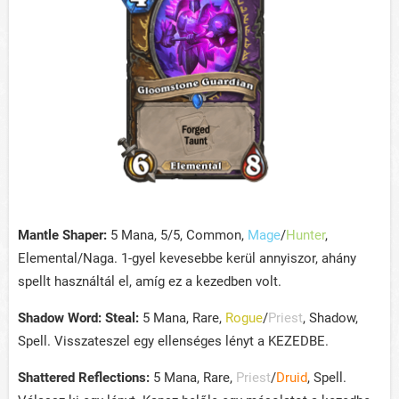
Mantle Shaper:
5 Mana, 5/5, Common,
Mage
/
Hunter
,
Elemental/Naga. 1-gyel kevesebbe kerül annyiszor, ahány
spellt használtál el, amíg ez a kezedben volt.
Shadow Word: Steal:
5 Mana, Rare,
Rogue
/
Priest
, Shadow,
Spell. Visszateszel egy ellenséges lényt a KEZEDBE.
Shattered Reflections:
5 Mana, Rare,
Priest
/
Druid
, Spell.