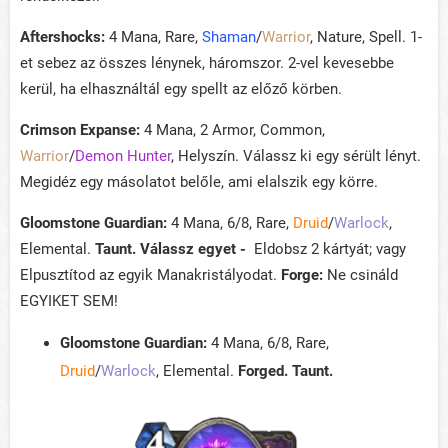
Aftershocks:
4 Mana, Rare,
Shaman
/
Warrior
, Nature, Spell. 1-
et sebez az összes lénynek, háromszor. 2-vel kevesebbe
kerül, ha elhasználtál egy spellt az előző körben.
Crimson Expanse:
4 Mana, 2 Armor, Common,
Warrior
/
Demon Hunter
, Helyszín. Válassz ki egy sérült lényt.
Megidéz egy másolatot belőle, ami elalszik egy körre.
Gloomstone Guardian:
4 Mana, 6/8, Rare,
Druid
/
Warlock
,
Elemental.
Taunt. Válassz egyet -
Eldobsz 2 kártyát; vagy
Elpusztítod az egyik Manakristályodat.
Forge:
Ne csináld
EGYIKET SEM!
Gloomstone Guardian:
4 Mana, 6/8, Rare,
Druid
/
Warlock
, Elemental.
Forged. Taunt.