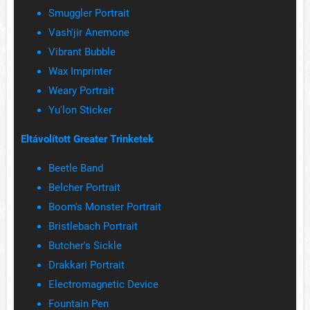
Smuggler Portrait
Vash'jir Anemone
Vibrant Bubble
Wax Imprinter
Weary Portrait
Yu'lon Sticker
Eltávolított Greater Trinketek
Beetle Band
Belcher Portrait
Boom's Monster Portrait
Bristlebach Portrait
Butcher's Sickle
Drakkari Portrait
Electromagnetic Device
Fountain Pen