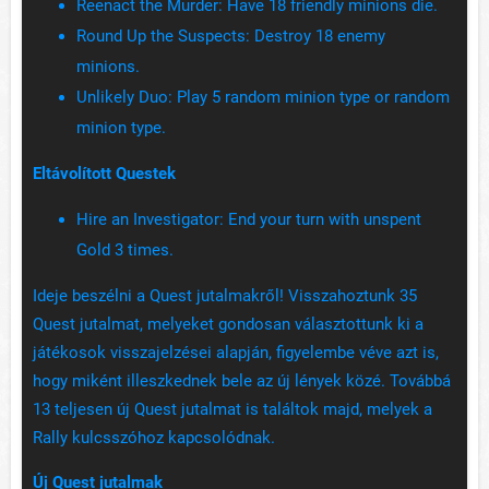
Reenact the Murder: Have 18 friendly minions die.
Round Up the Suspects: Destroy 18 enemy
minions.
Unlikely Duo: Play 5 random minion type or random
minion type.
Eltávolított Questek
Hire an Investigator: End your turn with unspent
Gold 3 times.
Ideje beszélni a Quest jutalmakről! Visszahoztunk 35
Quest jutalmat, melyeket gondosan választottunk ki a
játékosok visszajelzései alapján, figyelembe véve azt is,
hogy miként illeszkednek bele az új lények közé. Továbbá
13 teljesen új Quest jutalmat is találtok majd, melyek a
Rally kulcsszóhoz kapcsolódnak.
Új Quest jutalmak