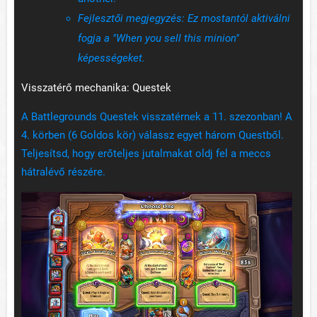
Fejlesztői megjegyzés: Ez mostantól aktiválni
fogja a "When you sell this minion"
képességeket.
Visszatérő mechanika: Questek
A Battlegrounds Questek visszatérnek a 11. szezonban! A
4. körben (6 Goldos kör) válassz egyet három Questből.
Teljesítsd, hogy erőteljes jutalmakat oldj fel a meccs
hátralévő részére.