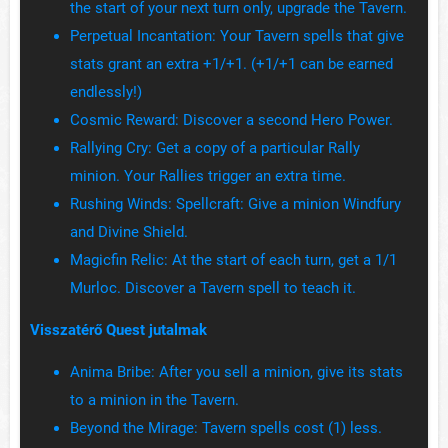
the start of your next turn only, upgrade the Tavern.
Perpetual Incantation: Your Tavern spells that give
stats grant an extra +1/+1. (+1/+1 can be earned
endlessly!)
Cosmic Reward: Discover a second Hero Power.
Rallying Cry: Get a copy of a particular Rally
minion. Your Rallies trigger an extra time.
Rushing Winds: Spellcraft: Give a minion Windfury
and Divine Shield.
Magicfin Relic: At the start of each turn, get a 1/1
Murloc. Discover a Tavern spell to teach it.
Visszatérő Quest jutalmak
Anima Bribe: After you sell a minion, give its stats
to a minion in the Tavern.
Beyond the Mirage: Tavern spells cost (1) less.