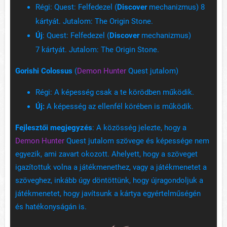
Régi: Quest: Felfedezel (
Discover
mechanizmus) 8
kártyát. Jutalom: The Origin Stone.
Új
: Quest: Felfedezel (
Discover
mechanizmus)
7 kártyát. Jutalom: The Origin Stone.
Gorishi Colossus
(
Demon Hunter
Quest jutalom)
Régi: A képesség csak a te körödben működik.
Új:
A képesség az ellenfél körében is működik.
Fejlesztői megjegyzés
: A közösség jelezte, hogy a
Demon Hunter
Quest jutalom szövege és képessége nem
egyezik, ami zavart okozott. Ahelyett, hogy a szöveget
igazítottuk volna a játékmenethez, vagy a játékmenetet a
szöveghez, inkább úgy döntöttünk, hogy újragondoljuk a
játékmenetet, hogy javítsunk a kártya egyértelműségén
és hatékonyságán is.