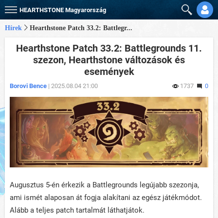
HEARTHSTONE
Magyarország
Hírek
Hearthstone Patch 33.2: Battlegr...
Hearthstone Patch 33.2: Battlegrounds 11.
szezon, Hearthstone változások és
események
Borovi Bence
| 2025.08.04 21:00
1737
0
Augusztus 5-én érkezik a Battlegrounds legújabb szezonja,
ami ismét alaposan át fogja alakítani az egész játékmódot.
Alább a teljes patch tartalmát láthatjátok.