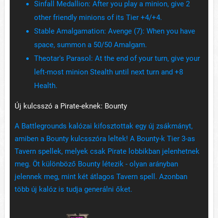
Sinfall Medallion: After you play a minion, give 2
other friendly minions of its Tier +4/+4.
Stable Amalgamation: Avenge (7): When you have
space, summon a 50/50 Amalgam.
Theotar's Parasol: At the end of your turn, give your
left-most minion Stealth until next turn and +8
Health.
Új kulcsszó a Pirate-eknek: Bounty
A Battlegrounds kalózai kifosztottak egy új zsákmányt,
amiben a Bounty kulcsszóra leltek! A Bounty-k Tier 3-as
Tavern spellek, melyek csak Pirate lobbikban jelenhetnek
meg. Öt különböző Bounty létezik - olyan arányban
jelennek meg, mint két átlagos Tavern spell. Azonban
több új kalóz is tudja generálni őket.