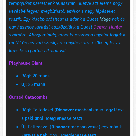
tempójukat szeretnénk lelassítani, illetve azt elérni, hogy
kevésbé legyen megbízható, amikor a nagy lépéseket
teszik. Egy kisebb erősítést is adunk a Quest
Mage
-nek és
egy hasznos javítást eszközölünk a Quest
Demon Hunter
számára. Ahogy minidg, most is szorosan figyelni fogjuk a
metát és beavatkozunk, amennyiben arra szükség lesz a
következő partch alkalmával.
Playhouse Giant
Régi: 20 mana.
Új:
25 mana.
Cursed Catacombs
Régi: Felfedezel (
Discover
mechanizmus) egy lényt
a paklidból. Ideiglenessé teszi.
Új
: Felfedezel (
Discover
mechanizmus) egy másik
kártyát a paklidból. Ideiglenessé teszi.