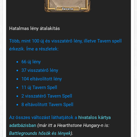
Hatalmas lény átalakítás
Több, mint 100 új és visszatérő lény, illetve Tavern spell
érkezik. Íme a részletek:
66 új lény
37 visszatérő lény
104 eltávolított lény
11 új Tavern Spell
2 visszatérő Tavern Spell
8 eltávolított Tavern Spell
Az összes változást láthatjátok a
hivatalos kártya
adatbázisban
(már itt a Hearthstone Hungary-n is:
Battlegrounds hősök és lények
).