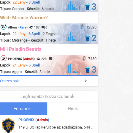
Lapok:
22 Lény
-
8 Spell
3
Típus:
Combo -
Készült:
6 napja
Wild- Miracle Warrior?
12320
Alfons (
Rare
)
107
0
Lapok:
22 Lény
-
6 Spell
-
2 Fegyver
2
Típus:
Midrange -
Készült:
1 hete
Mill Paladin Beatrix
7480
PHOENIX (
Admin
)
223
0
Lapok:
24 Lény
-
6 Spell
3
Típus:
Aggro -
Készült:
3 hete
Összes pakli
Legfrissebb hozzászólások
Fórumok
Hirek
PHOENIX (
Admin
)
149 új BG lap került be az adatbázisba, 644 db meglévő BG lap módosult, bekerültek az új képek a megváltozott lapokhoz is.