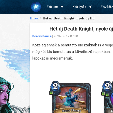
Fórum
Kártyák
Eszkö
Hírek
Hét új Death Knight, nyolc új Hu...
Hét új Death Knight, nyolc új
Borovi Bence
| 2026.06.19 07:30
Közeleg ennek a bemutató időszaknak is a vége,
még két kis bemutatás a következő napokban, 
lapokat is megismerjük.