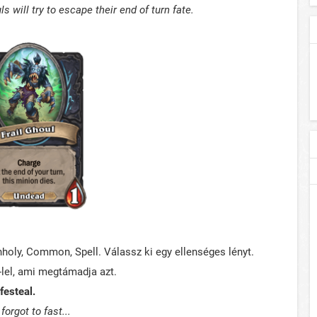
s will try to escape their end of turn fate.
holy, Common, Spell. Válassz ki egy ellenséges lényt.
-lel, ami megtámadja azt.
ifesteal.
forgot to fast...