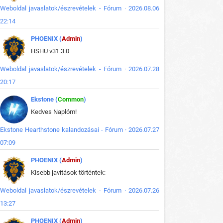
Weboldal javaslatok/észrevételek - Fórum · 2026.08.06
22:14
PHOENIX (
Admin
)
HSHU v31.3.0
Weboldal javaslatok/észrevételek - Fórum · 2026.07.28
20:17
Ekstone (
Common
)
Kedves Naplóm!
Ekstone Hearthstone kalandozásai - Fórum · 2026.07.27
07:09
PHOENIX (
Admin
)
Kisebb javítások történtek:
Weboldal javaslatok/észrevételek - Fórum · 2026.07.26
13:27
PHOENIX (
Admin
)