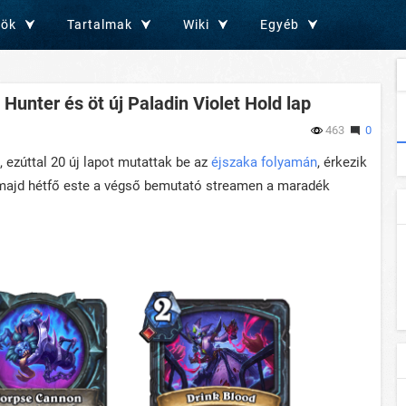
zök
Tartalmak
Wiki
Egyéb
 Hunter és öt új Paladin Violet Hold lap
463
0
 ezúttal 20 új lapot mutattak be az
éjszaka folyamán
, érkezik
majd hétfő este a végső bemutató streamen a maradék