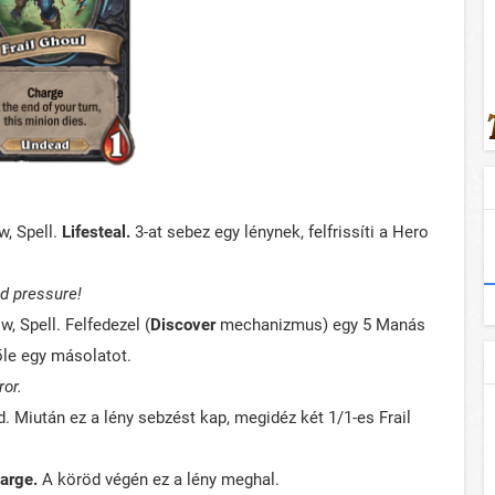
w, Spell.
Lifesteal.
3-at sebez egy lénynek, felfrissíti a Hero
d pressure!
, Spell. Felfedezel (
Discover
mechanizmus) egy 5 Manás
lőle egy másolatot.
ror.
. Miután ez a lény sebzést kap, megidéz két 1/1-es Frail
arge.
A köröd végén ez a lény meghal.