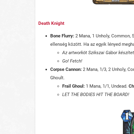
Death Knight
Bone Flurry:
2 Mana, 1 Unholy, Common, Sp
ellenség között. Ha az egyik lényed megha
Az artworköt Szikszai Gábor készítet
Go! Fetch!
Corpse Cannon:
2 Mana, 1/3, 2 Unholy, Co
Ghoult.
Frail Ghoul:
1 Mana, 1/1, Undead.
Ch
LET THE BODIES HIT THE BOARD!