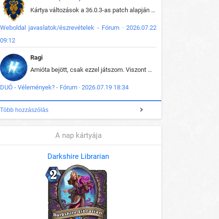
Kártya változások a 36.0.3-as patch alapján frissítve az adatbázisban (képek is cserélve).
Weboldal javaslatok/észrevételek - Fórum · 2026.07.22
09:12
Ragi
Amióta bejött, csak ezzel játszom. Viszont mint minden más - akár az alapjáték is, ez is baromira összetett lett. Néha már pár kör után is esélytelen az egész. Vagy irreállisan túltápol valaki, vagy lelép a partner, vagy csak hülye mint a segg. És amikor eljönne az én időm, na akkor jön el mindenki másé is. Engem jobban érdekelne, hogy ki milyen ratingen szokott játszani. Na ez lenne egy érdekes adat.
DUÓ - Vélemények? - Fórum · 2026.07.19 18:34
Több hozzászólás
A nap kártyája
Darkshire Librarian