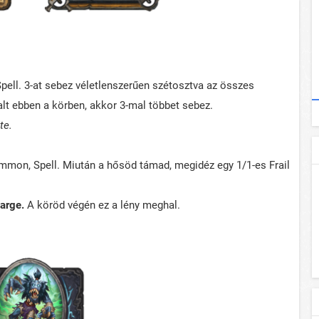
ell. 3-at sebez véletlenszerűen szétosztva az összes
lt ebben a körben, akkor 3-mal többet sebez.
te.
mmon, Spell. Miután a hősöd támad, megidéz egy 1/1-es Frail
arge.
A köröd végén ez a lény meghal.