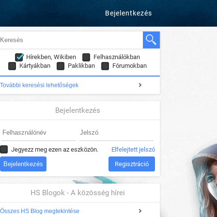
Bejelentkezés
Hírekben, Wikiben
Felhasználókban
Kártyákban
Paklikban
Fórumokban
További keresési lehetőségek
Bejelentkezés
Jegyezz meg ezen az eszközön.
Elfelejtett jelszó
Regisztráció
HS Blogok - A közösség hírei
Összes HS Blog megtekintése