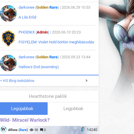
darkonee (
Golden
Rare
)
| 2026.06.29 10:53
A Lila Erőd
PHOENIX (
Admin
)
| 2026.06.10 20:23
FIGYELEM: Violet Hold börtön meghibásodás
darkonee (
Golden
Rare
)
| 2025.09.23 13:44
Hallow's End (esemény)
+ HS Blog beküldése
Hearthstone paklik
Legújabbak
Legjobbak
Wild- Miracel Warlock?
14240
Alfons (
Rare
)
58
0