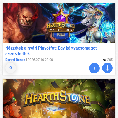
Nézzétek a nyári Playoffot: Egy kártyacsomagot
szerezhettek
Borovi Bence
| 2026.07.16 23:00
205
0