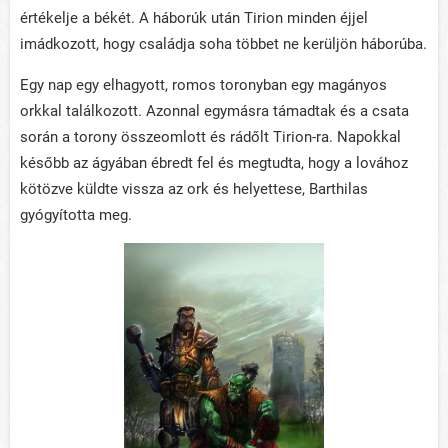
értékelje a békét. A háborúk után Tirion minden éjjel
imádkozott, hogy családja soha többet ne kerüljön háborúba.
Egy nap egy elhagyott, romos toronyban egy magányos
orkkal találkozott. Azonnal egymásra támadtak és a csata
során a torony összeomlott és rádőlt Tirion-ra. Napokkal
később az ágyában ébredt fel és megtudta, hogy a lovához
kötözve küldte vissza az ork és helyettese, Barthilas
gyógyította meg.