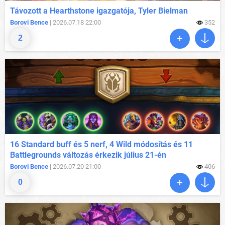
Távozott a Hearthstone igazgatója, Tyler Bielman
Borovi Bence
| 2026.07.18 22:00
352
2
16 Standard buff és 5 nerf, 4 Wild módosítás és 11
Battlegrounds változás érkezik július 21-én
Borovi Bence
| 2026.07.20 21:00
406
0