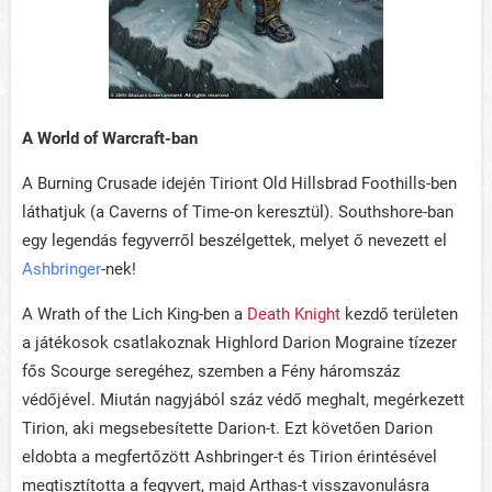
A World of Warcraft-ban
A Burning Crusade idején Tiriont Old Hillsbrad Foothills-ben
láthatjuk (a Caverns of Time-on keresztül). Southshore-ban
egy legendás fegyverről beszélgettek, melyet ő nevezett el
Ashbringer
-nek!
A Wrath of the Lich King-ben a
Death Knight
kezdő területen
a játékosok csatlakoznak Highlord Darion Mograine tízezer
fős Scourge seregéhez, szemben a Fény háromszáz
védőjével. Miután nagyjából száz védő meghalt, megérkezett
Tirion, aki megsebesítette Darion-t. Ezt követően Darion
eldobta a megfertőzött Ashbringer-t és Tirion érintésével
megtisztította a fegyvert, majd Arthas-t visszavonulásra