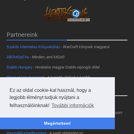
Partnereink
Szukits Internetes Könyváruház
- WarCraft könyvek magyarul
ABCkitűző.hu
- Minden, ami kitűző!
Diablo Hungary
- Hivatalos magyar Diablo rajongói oldal
Blizzard Entertainment
- A legjobb játékok készítői
Egyebek
Ez az oldal cookie-kat használ, hogy a
legjobb élményt tudjuk nyújtani a
Cikk beküldése
- Van egy nagyszerű cikked? Küldd be nekünk!
felhasználóinknak!
További információk
Támogass minket
- Tetszik az oldal? Segíts, hogy fennmaradhasson!
Kapcsolat, médiaajánlat
- Lépj velünk kapcsolatba!
Megértettem!
Használd a tooltipünket
- A saját oldaladon is!