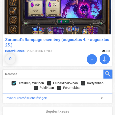
Zuramat's Rampage esemény (augusztus 4. - augusztus
25.)
Borovi Bence
| 2026.08.06 16:00
63
0
Hírekben, Wikiben
Felhasználókban
Kártyákban
Paklikban
Fórumokban
További keresési lehetőségek
Bejelentkezés