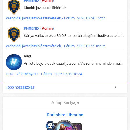
PHOENIX (
Admin
)
Kisebb javítások történtek:
Weboldal javaslatok/észrevételek - Fórum · 2026.07.26 13:27
PHOENIX (
Admin
)
Kártya változások a 36.0.3-as patch alapján frissítve az adatbázisban (képek is cserélve).
Weboldal javaslatok/észrevételek - Fórum · 2026.07.22 09:12
Ragi
Amióta bejött, csak ezzel játszom. Viszont mint minden más - akár az alapjáték is, ez is baromira összetett lett. Néha már pár kör után is esélytelen az egész. Vagy irreállisan túltápol valaki, vagy lelép a partner, vagy csak hülye mint a segg. És amikor eljönne az én időm, na akkor jön el mindenki másé is. Engem jobban érdekelne, hogy ki milyen ratingen szokott játszani. Na ez lenne egy érdekes adat.
DUÓ - Vélemények? - Fórum · 2026.07.19 18:34
Több hozzászólás
A nap kártyája
Darkshire Librarian