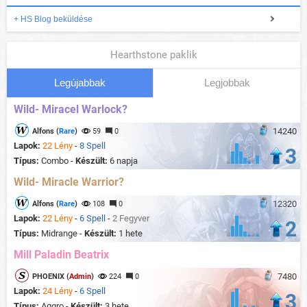
+ HS Blog beküldése
Hearthstone paklik
Legújabbak
Legjobbak
Wild- Miracel Warlock?
14240
Alfons (
Rare
)
59
0
Lapok:
22 Lény
-
8 Spell
3
Típus:
Combo -
Készült:
6 napja
Wild- Miracle Warrior?
12320
Alfons (
Rare
)
108
0
Lapok:
22 Lény
-
6 Spell
-
2 Fegyver
2
Típus:
Midrange -
Készült:
1 hete
Mill Paladin Beatrix
7480
PHOENIX (
Admin
)
224
0
Lapok:
24 Lény
-
6 Spell
3
Típus:
Aggro -
Készült:
3 hete