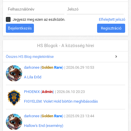
Jegyezz meg ezen az eszközön.
Elfelejtett jelszó
Regisztráció
HS Blogok - A közösség hírei
Összes HS Blog megtekintése
darkonee (
Golden
Rare
)
| 2026.06.29 10:53
A Lila Erőd
PHOENIX (
Admin
)
| 2026.06.10 20:23
FIGYELEM: Violet Hold börtön meghibásodás
darkonee (
Golden
Rare
)
| 2025.09.23 13:44
Hallow's End (esemény)