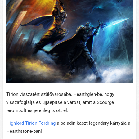
Tirion visszatért szülővárosába, Hearthglen-be, hogy
visszafoglalja és újjáépítse a várost, amit a Scourge
lerombolt és jelenleg is ott él.
Highlord Tirion Fordring
a paladin kaszt legendary kártyája a
Hearthstone-ban!