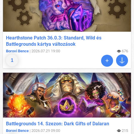
Hearthstone Patch 36.0.3: Standard, Wild és
Battlegrounds kártya változások
Borovi Bence
| 2026.07.21 19:00
676
1
Battlegrounds 14. Szezon: Dark Gifts of Dalaran
Borovi Bence
| 2026.07.29 09:00
215