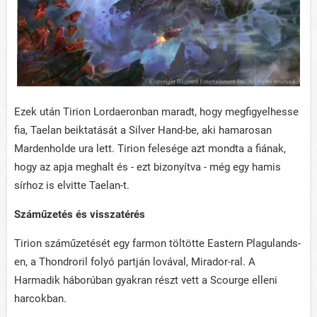
Ezek után Tirion Lordaeronban maradt, hogy megfigyelhesse
fia, Taelan beiktatását a Silver Hand-be, aki hamarosan
Mardenholde ura lett. Tirion felesége azt mondta a fiának,
hogy az apja meghalt és - ezt bizonyítva - még egy hamis
sírhoz is elvitte Taelan-t.
Száműzetés és visszatérés
Tirion száműzetését egy farmon töltötte Eastern Plagulands-
en, a Thondroril folyó partján lovával, Mirador-ral. A
Harmadik háborúban gyakran részt vett a Scourge elleni
harcokban.