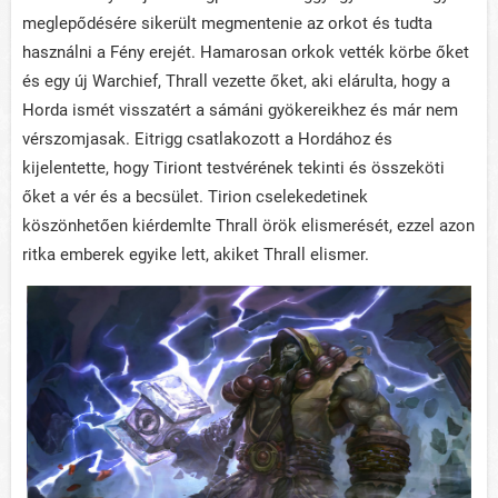
meglepődésére sikerült megmentenie az orkot és tudta
használni a Fény erejét. Hamarosan orkok vették körbe őket
és egy új Warchief, Thrall vezette őket, aki elárulta, hogy a
Horda ismét visszatért a sámáni gyökereikhez és már nem
vérszomjasak. Eitrigg csatlakozott a Hordához és
kijelentette, hogy Tiriont testvérének tekinti és összeköti
őket a vér és a becsület. Tirion cselekedetinek
köszönhetően kiérdemlte Thrall örök elismerését, ezzel azon
ritka emberek egyike lett, akiket Thrall elismer.