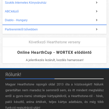
Szukits Internetes Könyváruház
ABCkitüző
Diablo - Hungary
Partnereinkről bővebben
Következő Hearthstone verseny
Online HearthCup - WORTEX elődöntő
A jelentkezés lezárult, kezdés hamarosan!
Rólunk!
Magyar Hearthstone​ rajongói oldal 2013 óta a közösségért! Nálunk
garantáltan nem maradsz le semmiről sem, és itt mindent megtalálsz
erről a gyors-iramú stratégiai kártyajátékról, a Hearthstone-ról - hírek,
pakli készítő, aréna értékek, teljes kártya adatbázis, és még több
funkció regisztráció után!