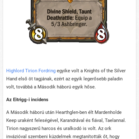
Highlord Tirion Fordring
egyike volt a Knights of the Silver
Hand első öt tagjának, ezért az egyik legerősebb paladin
volt, továbbá a Második háború egyik hőse.
Az Eitrigg-i incidens
A Második háború után Hearthglen-ben élt Mardenholde
Keep uraként feleségével, Karandrával és fiával, Taelannal.
Tirion nagyszerű harcos és uralkodó is volt. Az ork
invázióval szembeni küzdelmek megtanították őt, hogy