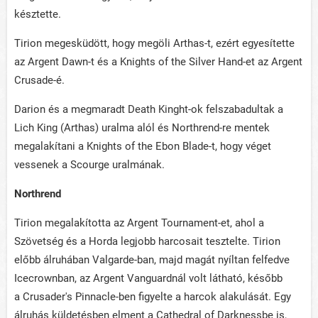
késztette.
Tirion megesküdött, hogy megöli Arthas-t, ezért egyesítette
az Argent Dawn-t és a Knights of the Silver Hand-et az Argent
Crusade-é.
Darion és a megmaradt Death Kinght-ok felszabadultak a
Lich King (Arthas) uralma alól és Northrend-re mentek
megalakítani a Knights of the Ebon Blade-t, hogy véget
vessenek a Scourge uralmának.
Northrend
Tirion megalakította az Argent Tournament-et, ahol a
Szövetség és a Horda legjobb harcosait tesztelte. Tirion
előbb álruhában Valgarde-ban, majd magát nyíltan felfedve
Icecrownban, az Argent Vanguardnál volt látható, később
a Crusader's Pinnacle-ben figyelte a harcok alakulását. Egy
álruhás küldetésben elment a Cathedral of Darknessbe is,