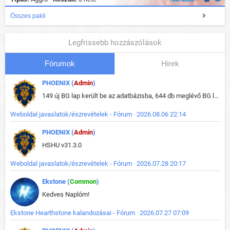
Összes pakli
Legfrissebb hozzászólások
Fórumok
Hirek
PHOENIX (
Admin
)
149 új BG lap került be az adatbázisba, 644 db meglévő BG lap módosult, bekerültek az új képek a megváltozott lapokhoz is.
Weboldal javaslatok/észrevételek - Fórum · 2026.08.06 22:14
PHOENIX (
Admin
)
HSHU v31.3.0
Weboldal javaslatok/észrevételek - Fórum · 2026.07.28 20:17
Ekstone (
Common
)
Kedves Naplóm!
Ekstone Hearthstone kalandozásai - Fórum · 2026.07.27 07:09