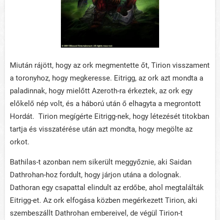
Miután rájött, hogy az ork megmentette őt, Tirion visszament
a toronyhoz, hogy megkeresse. Eitrigg, az ork azt mondta a
paladinnak, hogy mielőtt Azeroth-ra érkeztek, az ork egy
előkelő nép volt, és a háború után ő elhagyta a megrontott
Hordát. Tirion megígérte Eitrigg-nek, hogy létezését titokban
tartja és visszatérése után azt mondta, hogy megölte az
orkot.
Bathilas-t azonban nem sikerült meggyőznie, aki Saidan
Dathrohan-hoz fordult, hogy járjon utána a dolognak.
Dathoran egy csapattal elindult az erdőbe, ahol megtalálták
Eitrigg-et. Az ork elfogása közben megérkezett Tirion, aki
szembeszállt Dathrohan embereivel, de végül Tirion-t