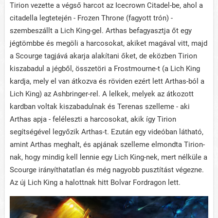
Tirion vezette a végső harcot az Icecrown Citadel-be, ahol a
citadella legtetején - Frozen Throne (fagyott trón) -
szembeszállt a Lich King-gel. Arthas befagyasztja őt egy
jégtömbbe és megöli a harcosokat, akiket magával vitt, majd
a Scourge tagjává akarja alakítani őket, de eközben Tirion
kiszabadul a jégből, összetöri a Frostmourne-t (a Lich King
kardja, mely el van átkozva és röviden ezért lett Arthas-ból a
Lich King) az Ashbringer-rel. A lelkek, melyek az átkozott
kardban voltak kiszabadulnak és Terenas szelleme - aki
Arthas apja - feléleszti a harcosokat, akik így Tirion
segítségével legyőzik Arthas-t. Ezután egy videóban látható,
amint Arthas meghalt, és apjának szelleme elmondta Tirion-
nak, hogy mindig kell lennie egy Lich King-nek, mert nélküle a
Scourge irányíthatatlan és még nagyobb pusztítást végezne.
Az új Lich King a halottnak hitt Bolvar Fordragon lett.