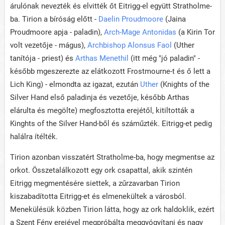
árulónak nevezték és elvitték őt Eitrigg-el együtt Stratholme-
ba. Tirion a bíróság előtt -
Daelin Proudmoore
(Jaina
Proudmoore apja - paladin),
Arch-Mage Antonidas
(a Kirin Tor
volt vezetője - mágus),
Archbishop Alonsus Faol
(Uther
tanítója - priest) és
Arthas Menethil
(itt még "jó paladin" -
később mgeszerezte az elátkozott Frostmourne-t és ő lett a
Lich King) - elmondta az igazat, ezután
Uther
(Knights of the
Silver Hand első paladinja és vezetője, később Arthas
elárulta és megölte) megfosztotta erejétől, kitiltották a
Kinghts of the Silver Hand-ből és száműzték. Eitrigg-et pedig
halálra ítélték.
Tirion azonban visszatért Stratholme-ba, hogy megmentse az
orkot. Összetalálkozott egy ork csapattal, akik szintén
Eitrigg megmentésére siettek, a zűrzavarban Tirion
kiszabadította Eitrigg-et és elmenekültek a városból.
Menekülésük közben Tirion látta, hogy az ork haldoklik, ezért
a Szent Fény erejével megpróbálta meggyógyítani és nagy