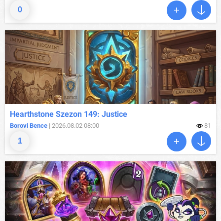
0
Hearthstone Szezon 149: Justice
Borovi Bence
| 2026.08.02 08:00
81
1