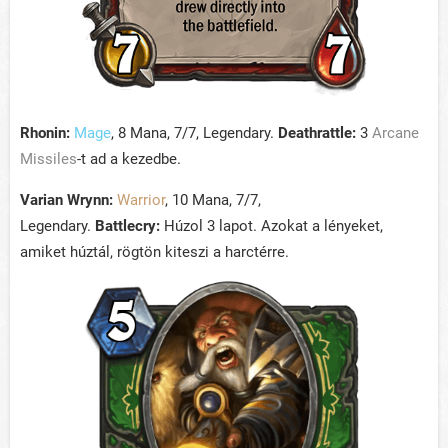
Rhonin:
Mage
, 8 Mana, 7/7, Legendary.
Deathrattle:
3
Arcane
Missiles
-t ad a kezedbe.
Varian Wrynn:
Warrior
, 10 Mana, 7/7,
Legendary.
Battlecry:
Húzol 3 lapot. Azokat a lényeket,
amiket húztál, rögtön kiteszi a harctérre.