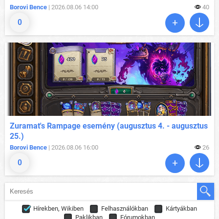
Borovi Bence
| 2026.08.06 14:00
40
0
Zuramat's Rampage esemény (augusztus 4. - augusztus
25.)
Borovi Bence
| 2026.08.06 16:00
26
0
Hírekben, Wikiben
Felhasználókban
Kártyákban
Paklikban
Fórumokban