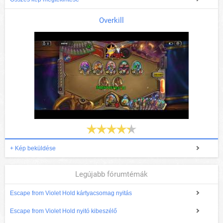
Overkill
+ Kép beküldése
Legújabb fórumtémák
Escape from Violet Hold kártyacsomag nyitás
Escape from Violet Hold nyitó kibeszélő