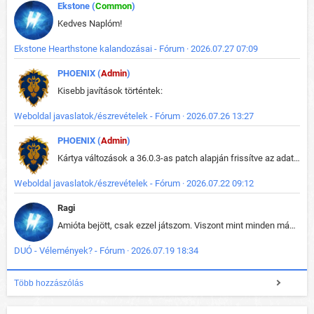
Ekstone (
Common
)
Kedves Naplóm!
Ekstone Hearthstone kalandozásai - Fórum · 2026.07.27 07:09
PHOENIX (
Admin
)
Kisebb javítások történtek:
Weboldal javaslatok/észrevételek - Fórum · 2026.07.26 13:27
PHOENIX (
Admin
)
Kártya változások a 36.0.3-as patch alapján frissítve az adatbázisban (képek is cserélve).
Weboldal javaslatok/észrevételek - Fórum · 2026.07.22 09:12
Ragi
Amióta bejött, csak ezzel játszom. Viszont mint minden más - akár az alapjáték is, ez is baromira összetett lett. Néha már pár kör után is esélytelen az egész. Vagy irreállisan túltápol valaki, vagy lelép a partner, vagy csak hülye mint a segg. És amikor eljönne az én időm, na akkor jön el mindenki másé is. Engem jobban érdekelne, hogy ki milyen ratingen szokott játszani. Na ez lenne egy érdekes adat.
DUÓ - Vélemények? - Fórum · 2026.07.19 18:34
Több hozzászólás