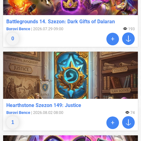
Battlegrounds 14. Szezon: Dark Gifts of Dalaran
Borovi Bence
| 2026.07.29 09:00
193
0
Hearthstone Szezon 149: Justice
Borovi Bence
| 2026.08.02 08:00
74
1