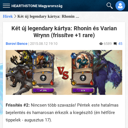
HEARTHSTONE
Magyarország
Hírek
Két új legendary kártya: Rhonin ...
Két új legendary kártya: Rhonin és Varian
Wrynn (frissítve +1 rare)
Borovi Bence
| 2015.08.12 19:10
6589
45
Frissítés #2:
Nincsen több szavazás! Péntek este hatalmas
bejelentés és hamarosan érkezik a kiegészítő (én hétfőre
tippelek - augusztus 17).