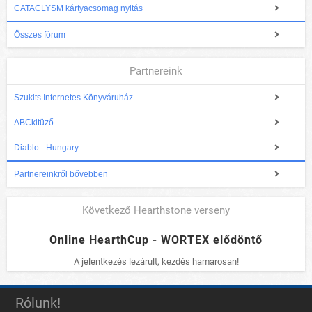
CATACLYSM kártyacsomag nyitás
Összes fórum
Partnereink
Szukits Internetes Könyváruház
ABCkitüző
Diablo - Hungary
Partnereinkről bővebben
Következő Hearthstone verseny
Online HearthCup - WORTEX elődöntő
A jelentkezés lezárult, kezdés hamarosan!
Rólunk!