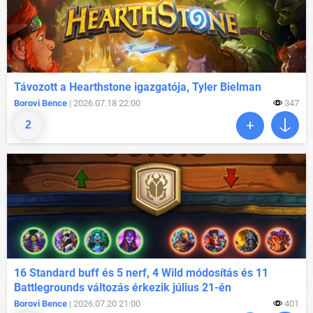
Távozott a Hearthstone igazgatója, Tyler Bielman
Borovi Bence
| 2026.07.18 22:00
347
2
16 Standard buff és 5 nerf, 4 Wild módosítás és 11
Battlegrounds változás érkezik július 21-én
Borovi Bence
| 2026.07.20 21:00
401