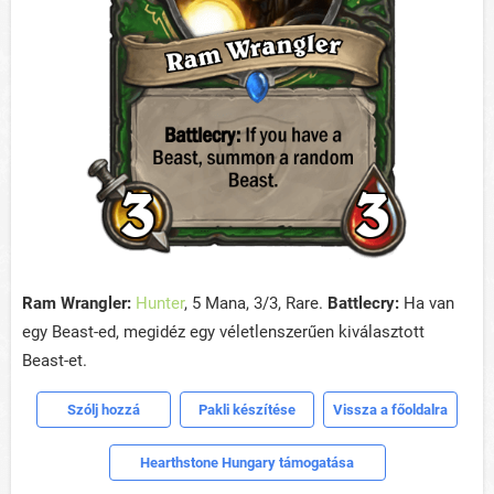
Ram Wrangler:
Hunter
, 5 Mana, 3/3, Rare.
Battlecry:
Ha van
egy Beast-ed, megidéz egy véletlenszerűen kiválasztott
Beast-et.
Szólj hozzá
Pakli készítése
Vissza a főoldalra
Hearthstone Hungary támogatása