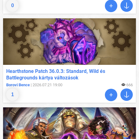
0
Hearthstone Patch 36.0.3: Standard, Wild és
Battlegrounds kártya változások
Borovi Bence
| 2026.07.21 19:00
666
1