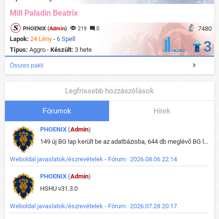
Mill Paladin Beatrix
7480
PHOENIX (
Admin
)
219
0
Lapok:
24 Lény
-
6 Spell
3
Típus:
Aggro -
Készült:
3 hete
Összes pakli
Legfrissebb hozzászólások
Fórumok
Hirek
PHOENIX (
Admin
)
149 új BG lap került be az adatbázisba, 644 db meglévő BG lap módosult, bekerültek az új képek a megváltozott lapokhoz is.
Weboldal javaslatok/észrevételek - Fórum · 2026.08.06 22:14
PHOENIX (
Admin
)
HSHU v31.3.0
Weboldal javaslatok/észrevételek - Fórum · 2026.07.28 20:17