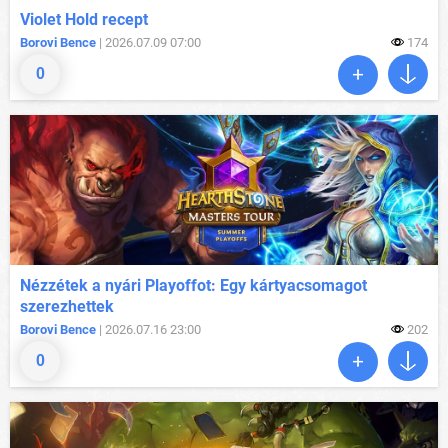
Violet Hold recept
Borovi Bence
| 2026.07.09 07:00
174
0
Nézzétek a nyári Playoffot: Egy kártyacsomagot
szerezhettek
Borovi Bence
| 2026.07.16 23:00
202
0