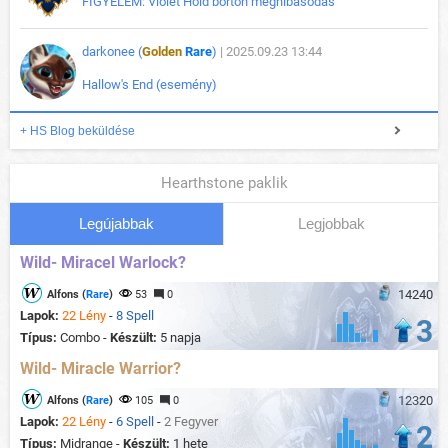
FIGYELEM: Violet Hold börtön meghibásodás
darkonee (
Golden
Rare
)
| 2025.09.23 13:44
Hallow's End (esemény)
+ HS Blog beküldése
Hearthstone paklik
Legújabbak
Legjobbak
Wild- Miracel Warlock?
14240
Alfons (
Rare
)
53
0
Lapok:
22 Lény
-
8 Spell
3
Típus:
Combo -
Készült:
5 napja
Wild- Miracle Warrior?
12320
Alfons (
Rare
)
105
0
Lapok:
22 Lény
-
6 Spell
-
2 Fegyver
2
Típus:
Midrange -
Készült:
1 hete