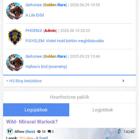
darkonee (
Golden
Rare
)
| 2026.06.29 10:53
A Lila Erőd
PHOENIX (
Admin
)
| 2026.06.10 20:23
FIGYELEM: Violet Hold börtön meghibásodás
darkonee (
Golden
Rare
)
| 2025.09.23 13:44
Hallow's End (esemény)
+ HS Blog beküldése
Hearthstone paklik
Legújabbak
Legjobbak
Wild- Miracel Warlock?
14240
Alfons (
Rare
)
58
0
Lapok:
22 Lény
-
8 Spell