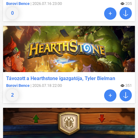
Borovi Bence
| 2026.07.16 23:00
205
0
Távozott a Hearthstone igazgatója, Tyler Bielman
Borovi Bence
| 2026.07.18 22:00
351
2