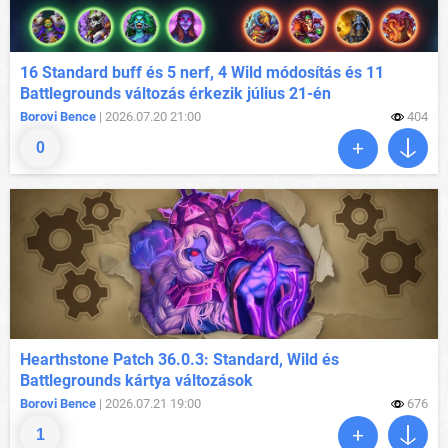
16 Standard buff és 5 nerf, 4 Wild módosítás és 11
Battlegrounds változás érkezik július 21-én
Borovi Bence
| 2026.07.20 21:00
404
0
Hearthstone Patch 36.0.3: Standard, Wild és
Battlegrounds kártya változások
Borovi Bence
| 2026.07.21 19:00
676
1