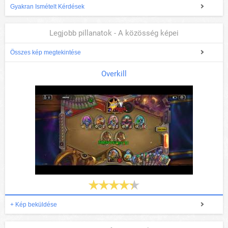
Gyakran Ismételt Kérdések
Legjobb pillanatok - A közösség képei
Összes kép megtekintése
Overkill
+ Kép beküldése