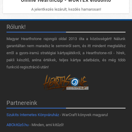
Online HearthCup - WORTEX elődöntő
A jelentkezés lezárult, kezdés hamarosan!
Rólunk!
Magyar Hearthstone​ rajongói oldal 2013 óta a közösségért! Nálunk
garantáltan nem maradsz le semmiről sem, és itt mindent megtalálsz
erről a gyors-iramú stratégiai kártyajátékról, a Hearthstone-ról - hírek,
pakli készítő, aréna értékek, teljes kártya adatbázis, és még több
funkció regisztráció után!
Partnereink
Szukits Internetes Könyváruház
- WarCraft könyvek magyarul
ABCkitűző.hu
- Minden, ami kitűző!