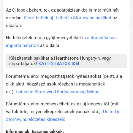
Az új lapok bekerültek az adatbázisunkba is már múlt hét
szerdán!
Készíthettek új United in Stormwind paklikat
az
oldalon.
Ne feledjétek már a gyűjteményeteket is
automatikusan
importálhatjátok
az oldalra!
Készítsetek paklikat a Hearthstone Hungary-n, vagy
importáljatok!
KATTINTSATOK IDE
!
Fórumtéma, ahol megoszthatjátok nyitásaitokat (de itt, a a
cikk alatti hozzászólások részben is megtehetitek
ezt):
United in Stormwind Kártyacsomag Nyitás
Fórumtéma, ahol megbeszélhetitek az új kiegészítőt (mit
vártok tőle, milyen elképzeléseitek vannak, stb.):
United in
Stormwind előzetes kibeszélő
Információk, hasznos cikkek: