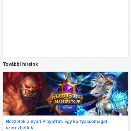
További híreink
Nézzétek a nyári Playoffot: Egy kártyacsomagot
szerezhettek