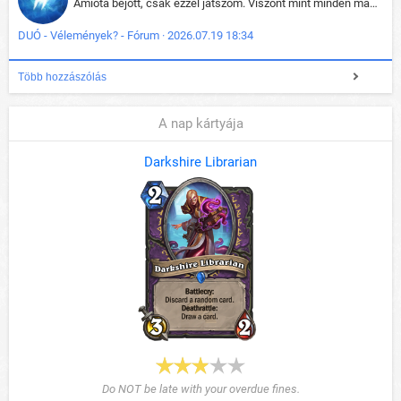
Amióta bejött, csak ezzel játszom. Viszont mint minden más - akár az alapjáték is, ez is baromira összetett lett. Néha már pár kör után is esélytelen az egész. Vagy irreállisan túltápol valaki, vagy lelép a partner, vagy csak hülye mint a segg. És amikor eljönne az én időm, na akkor jön el mindenki másé is. Engem jobban érdekelne, hogy ki milyen ratingen szokott játszani. Na ez lenne egy érdekes adat.
DUÓ - Vélemények? - Fórum · 2026.07.19 18:34
Több hozzászólás
A nap kártyája
Darkshire Librarian
Do NOT be late with your overdue fines.