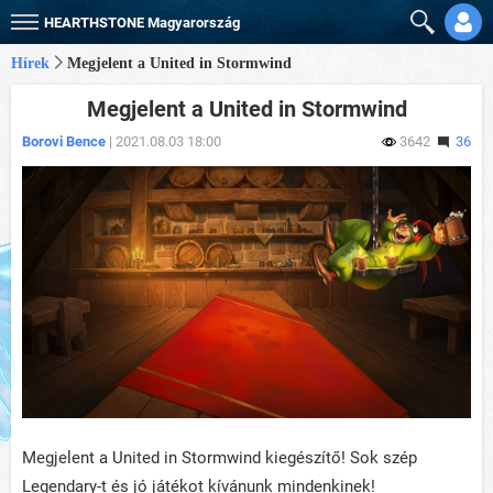
HEARTHSTONE
Magyarország
Hírek
Megjelent a United in Stormwind
Megjelent a United in Stormwind
Borovi Bence
| 2021.08.03 18:00
3642
36
Megjelent a United in Stormwind kiegészítő! Sok szép
Legendary-t és jó játékot kívánunk mindenkinek!