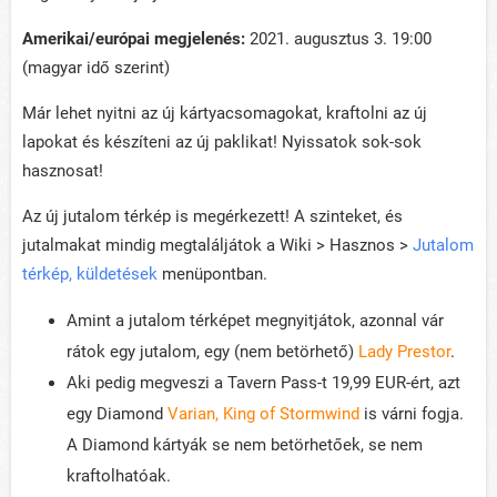
Amerikai/európai megjelenés:
2021. augusztus 3. 19:00
(magyar idő szerint)
Már lehet nyitni az új kártyacsomagokat, kraftolni az új
lapokat és készíteni az új paklikat! Nyissatok sok-sok
hasznosat!
Az új jutalom térkép is megérkezett! A szinteket, és
jutalmakat mindig megtaláljátok a Wiki > Hasznos >
Jutalom
térkép, küldetések
menüpontban.
Amint a jutalom térképet megnyitjátok, azonnal vár
rátok egy jutalom, egy (nem betörhető)
Lady Prestor
.
Aki pedig megveszi a Tavern Pass-t 19,99 EUR-ért, azt
egy Diamond
Varian, King of Stormwind
is várni fogja.
A Diamond kártyák se nem betörhetőek, se nem
kraftolhatóak.