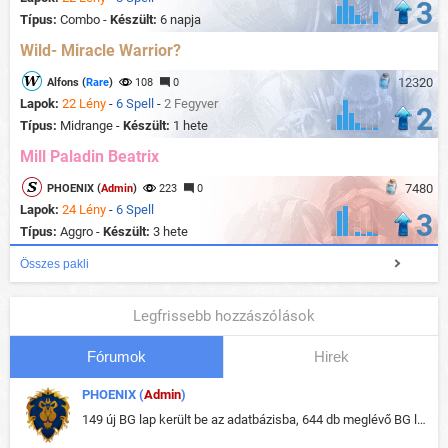
3
Típus:
Combo -
Készült:
6 napja
Wild- Miracle Warrior?
12320
Alfons (
Rare
)
108
0
Lapok:
22 Lény
-
6 Spell
-
2 Fegyver
2
Típus:
Midrange -
Készült:
1 hete
Mill Paladin Beatrix
7480
PHOENIX (
Admin
)
223
0
Lapok:
24 Lény
-
6 Spell
3
Típus:
Aggro -
Készült:
3 hete
Összes pakli
Legfrissebb hozzászólások
Fórumok
Hirek
PHOENIX (
Admin
)
149 új BG lap került be az adatbázisba, 644 db meglévő BG lap módosult, bekerültek az új képek a megváltozott lapokhoz is.