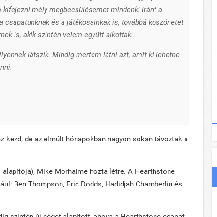
 kifejezni mély megbecsülésemet mindenki iránt a
, a csapatunknak és a játékosainkak is, továbbá köszönetet
ek is, akik szintén velem együtt alkottak.
yennek látszik. Mindig mertem látni azt, amit ki lehetne
nni.
ez kezd, de az elmúlt hónapokban nagyon sokan távoztak a
s alapítója), Mike Morhaime hozta létre. A Hearthstone
ldául: Ben Thompson, Eric Dodds, Hadidjah Chamberlin és
ig szintén új céget alapított, ahova a Hearthstone csapat