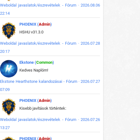
Weboldal javaslatok/észrevételek - Fórum · 2026.08.06
22:14
PHOENIX (
Admin
)
HSHU v31.3.0
Weboldal javaslatok/észrevételek - Fórum · 2026.07.28
20:17
Ekstone (
Common
)
Kedves Naplóm!
Ekstone Hearthstone kalandozásai - Fórum · 2026.07.27
07:09
PHOENIX (
Admin
)
Kisebb javítások történtek:
Weboldal javaslatok/észrevételek - Fórum · 2026.07.26
13:27
PHOENIX (
Admin
)