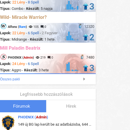
Lapok:
22 Lény
-
8 Spell
3
Típus:
Combo -
Készült:
5 napja
Wild- Miracle Warrior?
12320
Alfons (
Rare
)
105
0
Lapok:
22 Lény
-
6 Spell
-
2 Fegyver
2
Típus:
Midrange -
Készült:
1 hete
Mill Paladin Beatrix
7480
PHOENIX (
Admin
)
219
0
Lapok:
24 Lény
-
6 Spell
3
Típus:
Aggro -
Készült:
3 hete
Összes pakli
Legfrissebb hozzászólások
Fórumok
Hirek
PHOENIX (
Admin
)
149 új BG lap került be az adatbázisba, 644 db meglévő BG lap módosult, bekerültek az új képek a megváltozott lapokhoz is.