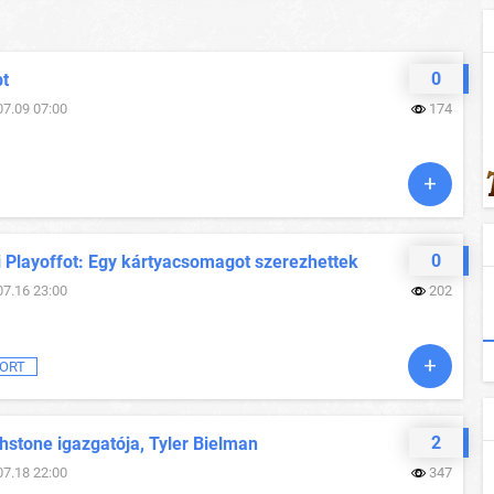
0
pt
07.09 07:00
174
0
i Playoffot: Egy kártyacsomagot szerezhettek
07.16 23:00
202
ORT
2
hstone igazgatója, Tyler Bielman
07.18 22:00
347