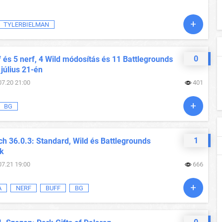
TYLERBIELMAN
0
 és 5 nerf, 4 Wild módosítás és 11 Battlegrounds
 július 21-én
07.20 21:00
401
BG
1
h 36.0.3: Standard, Wild és Battlegrounds
ok
07.21 19:00
666
A
NERF
BUFF
BG