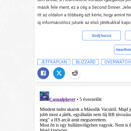
másik fele ment, ez a cég a Second Dinner. Jel
itt az oldalon a többség azt kérte, hogy amint h
új információhoz jutunk az első játékukkal kap
Szólj hozzá
Hearthst
JEFFKAPLAN
BLIZZARD
OVERWATCH