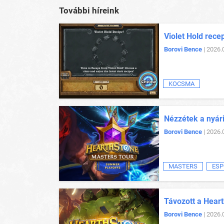
További híreink
Violet Hold rece
Borovi Bence
| 2026.
KOCSMA
Nézzétek a nyár
Borovi Bence
| 2026.
MASTERS
ESP
Távozott a Heart
Borovi Bence
| 2026.