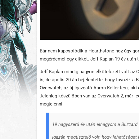
Bár nem kapcsolódik a Hearthstone-hoz úgy gon
megérdemel egy cikket. Jeff Kaplan 19 év után tá
Jeff Kaplan mindig nagyon elkötelezett volt az Ov
is, de április 20-án bejelentette, hogy távozik a 
Overwatch, az új igazgató Aaron Keller lesz, ak
Jelenleg készülőben van az Overwatch 2, már le
megjelenni.
19 nagyszerű év után elhagyom a Blizzard 
Igazán megtisztelő volt, hogy lehetősége