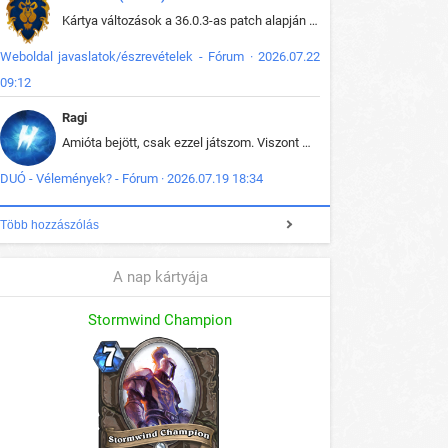
Kártya változások a 36.0.3-as patch alapján frissítve az adatbázisban (képek is cserélve).
Weboldal javaslatok/észrevételek - Fórum · 2026.07.22
09:12
Ragi
Amióta bejött, csak ezzel játszom. Viszont mint minden más - akár az alapjáték is, ez is baromira összetett lett. Néha már pár kör után is esélytelen az egész. Vagy irreállisan túltápol valaki, vagy lelép a partner, vagy csak hülye mint a segg. És amikor eljönne az én időm, na akkor jön el mindenki másé is. Engem jobban érdekelne, hogy ki milyen ratingen szokott játszani. Na ez lenne egy érdekes adat.
DUÓ - Vélemények? - Fórum · 2026.07.19 18:34
Több hozzászólás
A nap kártyája
Stormwind Champion