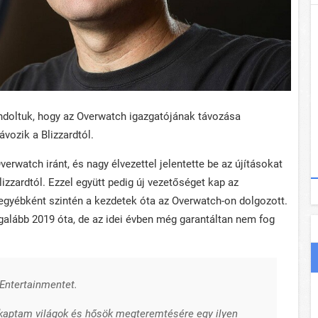
doltuk, hogy az Overwatch igazgatójának távozása
vozik a Blizzardtól.
erwatch iránt, és nagy élvezettel jelentette be az újításokat
Blizzardtól. Ezzel együtt pedig új vezetőséget kap az
i egyébként szintén a kezdetek óta az Overwatch-on dolgozott.
galább 2019 óta, de az idei évben még garantáltan nem fog
Entertainmentet.
t kaptam világok és hősök megteremtésére egy ilyen