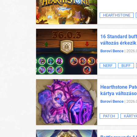
HEARTHSTONE
16 Standard buff
változás érkezik
Borovi Bence
| 2026.
NERF
BUFF
Hearthstone Patc
kártya változás
Borovi Bence
| 2026.
PATCH
KÁRTY