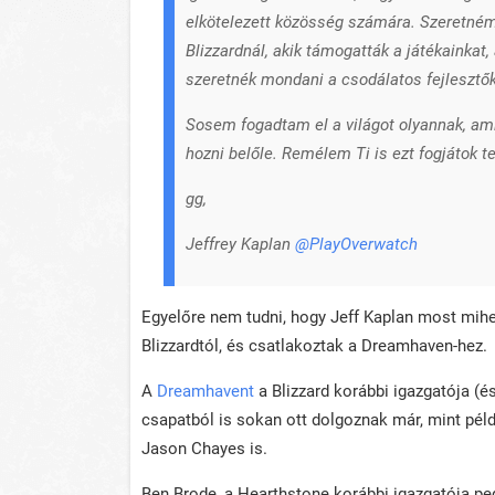
elkötelezett közösség számára. Szeretném
Blizzardnál, akik támogatták a játékainkat
szeretnék mondani a csodálatos fejlesztőkn
Sosem fogadtam el a világot olyannak, amil
hozni belőle. Remélem Ti is ezt fogjátok te
gg,
Jeffrey
K
aplan
@PlayOverwatch
Egyelőre nem tudni, hogy Jeff Kaplan most mih
Blizzardtól, és csatlakoztak a Dreamhaven-hez.
A
Dreamhavent
a Blizzard korábbi igazgatója (é
csapatból is sokan ott dolgoznak már, mint pé
Jason Chayes is.
Ben Brode, a Hearthstone korábbi igazgatója ped