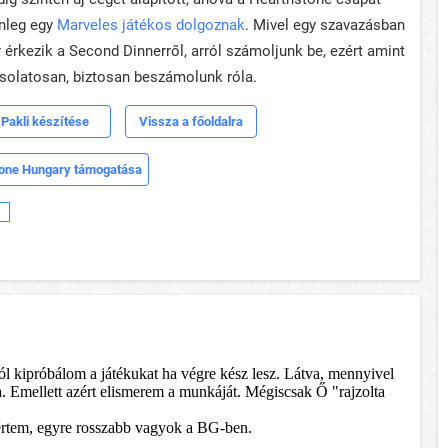
enleg egy
Marveles játékos dolgoznak
. Mivel egy szavazásban
ír érkezik a Second Dinnerről, arról számoljunk be, ezért amint
csolatosan, biztosan beszámolunk róla.
Pakli készítése
Vissza a főoldalra
one Hungary támogatása