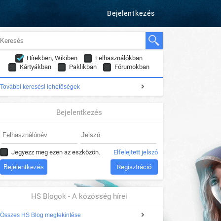
Bejelentkezés
Hírekben, Wikiben
Felhasználókban
Kártyákban
Paklikban
Fórumokban
További keresési lehetőségek
Bejelentkezés
Jegyezz meg ezen az eszközön.
Elfelejtett jelszó
Regisztráció
HS Blogok - A közösség hírei
Összes HS Blog megtekintése