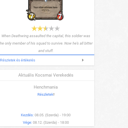
When Deathwing assaulted the capital, this soldier was
the only member of his squad to survive. Now he's all bitter
and stuff.
Részletek és értékelés
Aktuális Kocsmai Verekedés
Henchmania
Részletek
!
Kezdés:
08.05. (Szerda) - 19:00
Vége:
08.12. (Szerda) - 18:00