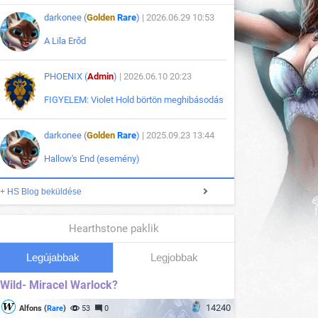
darkonee (
Golden
Rare
)
| 2026.06.29 10:53
A Lila Erőd
PHOENIX (
Admin
)
| 2026.06.10 20:23
FIGYELEM: Violet Hold börtön meghibásodás
darkonee (
Golden
Rare
)
| 2025.09.23 13:44
Hallow's End (esemény)
+ HS Blog beküldése
Hearthstone paklik
Legújabbak
Legjobbak
Wild- Miracel Warlock?
14240
Alfons (
Rare
)
53
0