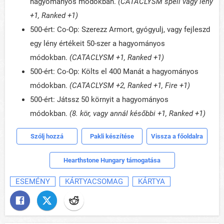
hagyományos módokban.
(CATACLYSM spell vagy lény
+1, Ranked
+1)
500-ért: Co-Op: Szerezz Armort, gyógyulj, vagy fejleszd
egy lény értékeit 50-szer a hagyományos
módokban.
(CATACLYSM +1, Ranked
+1
)
500-ért: Co-Op: Költs el 400 Manát a hagyományos
módokban.
(CATACLYSM +2, Ranked
+1, Fire +1)
500-ért: Játssz 50 környit a hagyományos
módokban.
(8. kör, vagy annál későbbi +1, Ranked
+1
)
Szólj hozzá
Pakli készítése
Vissza a főoldalra
Hearthstone Hungary támogatása
ESEMÉNY
KÁRTYACSOMAG
KÁRTYA