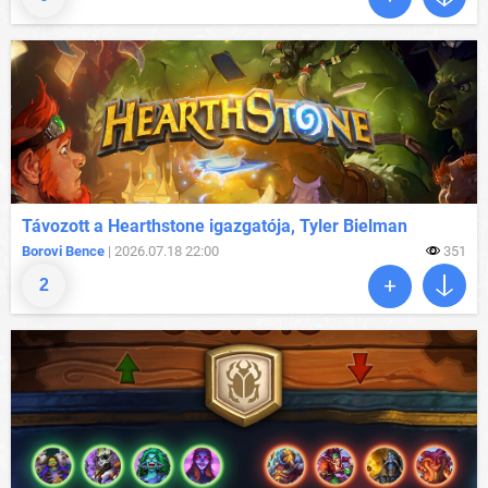
Távozott a Hearthstone igazgatója, Tyler Bielman
Borovi Bence
| 2026.07.18 22:00
351
2