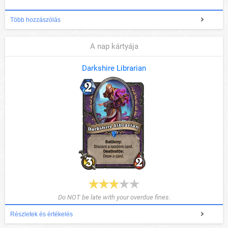
Több hozzászólás
A nap kártyája
Darkshire Librarian
Do NOT be late with your overdue fines.
Részletek és értékelés