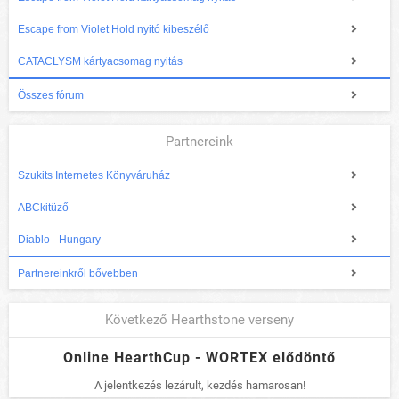
Escape from Violet Hold nyitó kibeszélő
CATACLYSM kártyacsomag nyitás
Összes fórum
Partnereink
Szukits Internetes Könyváruház
ABCkitüző
Diablo - Hungary
Partnereinkről bővebben
Következő Hearthstone verseny
Online HearthCup - WORTEX elődöntő
A jelentkezés lezárult, kezdés hamarosan!