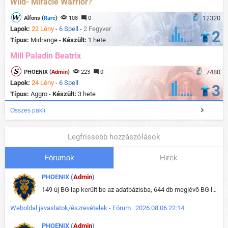
Wild- Miracle Warrior?
12320
Alfons (
Rare
)
108
0
Lapok:
22 Lény
-
6 Spell
-
2 Fegyver
2
Típus:
Midrange -
Készült:
1 hete
Mill Paladin Beatrix
7480
PHOENIX (
Admin
)
223
0
Lapok:
24 Lény
-
6 Spell
3
Típus:
Aggro -
Készült:
3 hete
Összes pakli
Legfrissebb hozzászólások
Fórumok
Hirek
PHOENIX (
Admin
)
149 új BG lap került be az adatbázisba, 644 db meglévő BG lap módosult, bekerültek az új képek a megváltozott lapokhoz is.
Weboldal javaslatok/észrevételek - Fórum · 2026.08.06 22:14
PHOENIX (
Admin
)