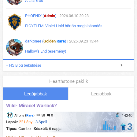
A Lila Erőd
PHOENIX (
Admin
)
| 2026.06.10 20:23
FIGYELEM: Violet Hold börtön meghibásodás
darkonee (
Golden
Rare
)
| 2025.09.23 13:44
Hallow's End (esemény)
+ HS Blog beküldése
Hearthstone paklik
Legújabbak
Legjobbak
Wild- Miracel Warlock?
14240
Alfons (
Rare
)
58
0
Lapok:
22 Lény
-
8 Spell
3
Típus:
Combo -
Készült:
6 napja