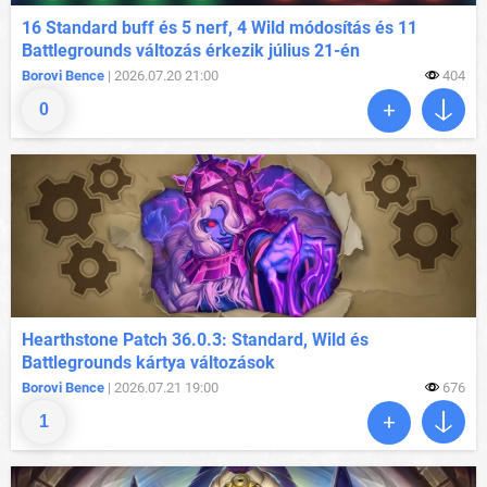
16 Standard buff és 5 nerf, 4 Wild módosítás és 11
Battlegrounds változás érkezik július 21-én
Borovi Bence
| 2026.07.20 21:00
404
0
Hearthstone Patch 36.0.3: Standard, Wild és
Battlegrounds kártya változások
Borovi Bence
| 2026.07.21 19:00
676
1