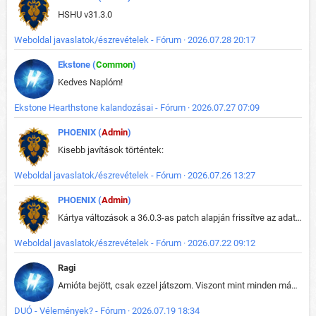
HSHU v31.3.0
Weboldal javaslatok/észrevételek - Fórum · 2026.07.28 20:17
Ekstone (
Common
)
Kedves Naplóm!
Ekstone Hearthstone kalandozásai - Fórum · 2026.07.27 07:09
PHOENIX (
Admin
)
Kisebb javítások történtek:
Weboldal javaslatok/észrevételek - Fórum · 2026.07.26 13:27
PHOENIX (
Admin
)
Kártya változások a 36.0.3-as patch alapján frissítve az adatbázisban (képek is cserélve).
Weboldal javaslatok/észrevételek - Fórum · 2026.07.22 09:12
Ragi
Amióta bejött, csak ezzel játszom. Viszont mint minden más - akár az alapjáték is, ez is baromira összetett lett. Néha már pár kör után is esélytelen az egész. Vagy irreállisan túltápol valaki, vagy lelép a partner, vagy csak hülye mint a segg. És amikor eljönne az én időm, na akkor jön el mindenki másé is. Engem jobban érdekelne, hogy ki milyen ratingen szokott játszani. Na ez lenne egy érdekes adat.
DUÓ - Vélemények? - Fórum · 2026.07.19 18:34