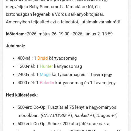
megvédje a Ruby Sanctumot a támadásoktól, és
biztonságban legyenek a Vörös sárkányok tojásai.
Amennyiben teljesíted ezt a feladatot, jutalmak várnak rád!
Időtartam:
2026. május 26. 19:00 - 2026. június 2. 18:59
Jutalmak:
400-nál: 1
Druid
kártyacsomag
1200-nál: 1
Hunter
kártyacsomag
2400-nál: 1
Mage
kártyacsomag és 1 Tavern jegy
4000-nél: 1
Paladin
kártyacsomag és 1 Tavern jegy
Heti küldetések:
500-ért: Co-Op: Pusztíts el 75 lényt a hagyományos
módokban.
(CATACLYSM +1, Ranked
+1, Dragon +1
)
500-ért: Co-Op: Sebezz 200-at a játékosoknak a