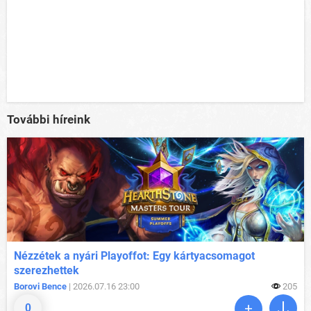
További híreink
Nézzétek a nyári Playoffot: Egy kártyacsomagot
szerezhettek
Borovi Bence
| 2026.07.16 23:00
205
0