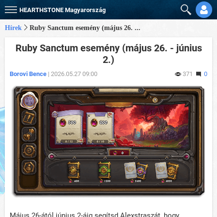
HEARTHSTONE
Magyarország
Hírek
Ruby Sanctum esemény (május 26. ...
Ruby Sanctum esemény (május 26. - június
2.)
Borovi Bence
| 2026.05.27 09:00
371
0
Május 26-ától június 2-áig segítsd Alexstraszát, hogy