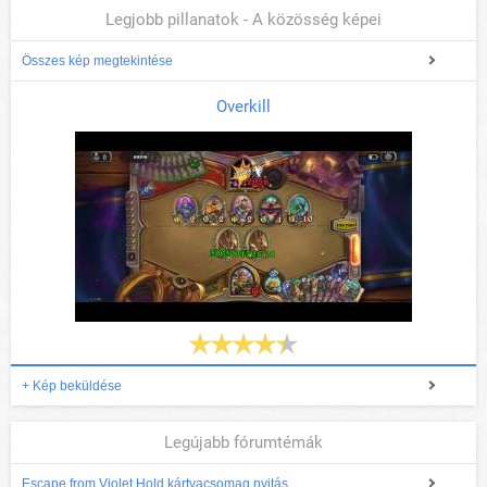
Legjobb pillanatok - A közösség képei
Összes kép megtekintése
Overkill
+ Kép beküldése
Legújabb fórumtémák
Escape from Violet Hold kártyacsomag nyitás