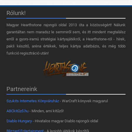
Rólunk!
Magyar Hearthstone​ rajongói oldal 2013 óta a közösségért! Nálunk
garantáltan nem maradsz le semmiről sem, és itt mindent megtalálsz
erről a gyors-iramú stratégiai kártyajátékról, a Hearthstone-ról - hírek,
pakli készítő, aréna értékek, teljes kártya adatbázis, és még több
funkció regisztráció után!
Partnereink
Szukits Internetes Könyváruház
- WarCraft könyvek magyarul
ABCkitűző.hu
- Minden, ami kitűző!
Diablo Hungary
- Hivatalos magyar Diablo rajongói oldal
Blizzard Entertainment
- A legjobb játékok készítői