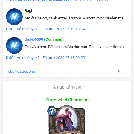
Weboldal javaslatok/észrevételek - Fórum · 2026.07.22 09:12
Ragi
Amióta bejött, csak ezzel játszom. Viszont mint minden más - akár az alapjáték is, ez is baromira összetett lett. Néha már pár kör után is esélytelen az egész. Vagy irreállisan túltápol valaki, vagy lelép a partner, vagy csak hülye mint a segg. És amikor eljönne az én időm, na akkor jön el mindenki másé is. Engem jobban érdekelne, hogy ki milyen ratingen szokott játszani. Na ez lenne egy érdekes adat.
DUÓ - Vélemények? - Fórum · 2026.07.19 18:34
diablo0590 (
Common
)
Én azóta nem BG-zek amióta duo van. Pont azt szerettem benne, hogy rajtam múlik mi történik, nem pedig a társamon. Kérem vissza a régi BG-t :D
DUÓ - Vélemények? - Fórum · 2026.07.18 20:55
Több hozzászólás
A nap kártyája
Stormwind Champion