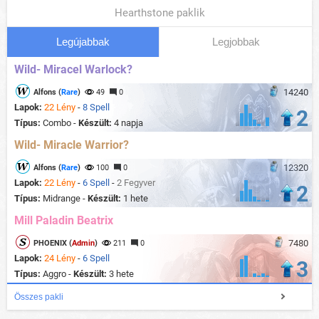
Hearthstone paklik
Legújabbak
Legjobbak
Wild- Miracel Warlock?
14240
Alfons (
Rare
)
49
0
Lapok:
22 Lény
-
8 Spell
2
Típus:
Combo -
Készült:
4 napja
Wild- Miracle Warrior?
12320
Alfons (
Rare
)
100
0
Lapok:
22 Lény
-
6 Spell
-
2 Fegyver
2
Típus:
Midrange -
Készült:
1 hete
Mill Paladin Beatrix
7480
PHOENIX (
Admin
)
211
0
Lapok:
24 Lény
-
6 Spell
3
Típus:
Aggro -
Készült:
3 hete
Összes pakli