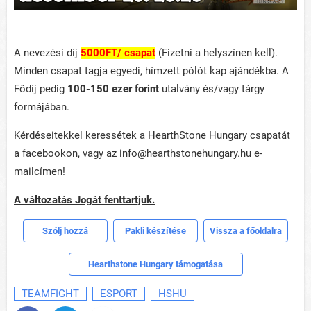
A nevezési díj
5000FT/ csapat
(Fizetni a helyszínen kell).
Minden csapat tagja egyedi, hímzett pólót kap ajándékba. A
Fődíj pedig
100-150 ezer forint
utalvány és/vagy tárgy
formájában.
Kérdéseitekkel keressétek a HearthStone Hungary csapatát
a
facebookon
, vagy az
info@hearthstonehungary.hu
e-
mailcímen!
A változatás Jogát fenttartjuk.
Szólj hozzá
Pakli készítése
Vissza a főoldalra
Hearthstone Hungary támogatása
TEAMFIGHT
ESPORT
HSHU