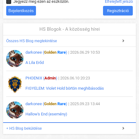
Jegyezz meg ezen az eszközön.
Elfelejtett jelszó
Regisztráció
HS Blogok - A közösség hírei
Összes HS Blog megtekintése
darkonee (
Golden
Rare
)
| 2026.06.29 10:53
A Lila Erőd
PHOENIX (
Admin
)
| 2026.06.10 20:23
FIGYELEM: Violet Hold börtön meghibásodás
darkonee (
Golden
Rare
)
| 2025.09.23 13:44
Hallow's End (esemény)
+ HS Blog beküldése