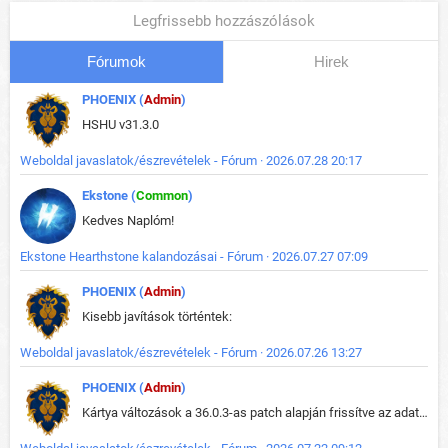
Legfrissebb hozzászólások
Fórumok
Hirek
PHOENIX (
Admin
)
HSHU v31.3.0
Weboldal javaslatok/észrevételek - Fórum · 2026.07.28 20:17
Ekstone (
Common
)
Kedves Naplóm!
Ekstone Hearthstone kalandozásai - Fórum · 2026.07.27 07:09
PHOENIX (
Admin
)
Kisebb javítások történtek:
Weboldal javaslatok/észrevételek - Fórum · 2026.07.26 13:27
PHOENIX (
Admin
)
Kártya változások a 36.0.3-as patch alapján frissítve az adatbázisban (képek is cserélve).