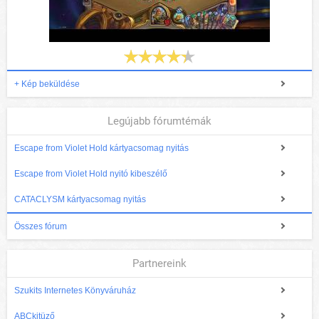
+ Kép beküldése
Legújabb fórumtémák
Escape from Violet Hold kártyacsomag nyitás
Escape from Violet Hold nyitó kibeszélő
CATACLYSM kártyacsomag nyitás
Összes fórum
Partnereink
Szukits Internetes Könyváruház
ABCkitüző