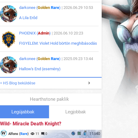
darkonee (
Golden
Rare
)
| 2026.06.29 10:53
A Lila Erőd
PHOENIX (
Admin
)
| 2026.06.10 20:23
FIGYELEM: Violet Hold börtön meghibásodás
darkonee (
Golden
Rare
)
| 2025.09.23 13:44
Hallow's End (esemény)
+ HS Blog beküldése
Hearthstone paklik
Legújabbak
Legjobbak
Wild- Miracle Death Knight?
11840
Alfons (
Rare
)
11
0