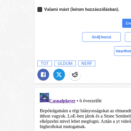
Valami mást (leírom hozzászólásban).
Er
Szólj hozzá
Hearthst
TOT
ULDUM
NERF