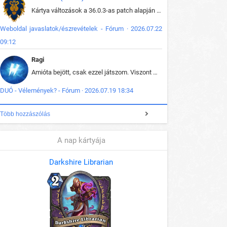
Kártya változások a 36.0.3-as patch alapján frissítve az adatbázisban (képek is cserélve).
Weboldal javaslatok/észrevételek - Fórum · 2026.07.22
09:12
Ragi
Amióta bejött, csak ezzel játszom. Viszont mint minden más - akár az alapjáték is, ez is baromira összetett lett. Néha már pár kör után is esélytelen az egész. Vagy irreállisan túltápol valaki, vagy lelép a partner, vagy csak hülye mint a segg. És amikor eljönne az én időm, na akkor jön el mindenki másé is. Engem jobban érdekelne, hogy ki milyen ratingen szokott játszani. Na ez lenne egy érdekes adat.
DUÓ - Vélemények? - Fórum · 2026.07.19 18:34
Több hozzászólás
A nap kártyája
Darkshire Librarian