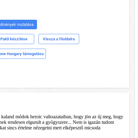
edmények mutatása
Pakli készítése
Vissza a főoldalra
one Hungary támogatása