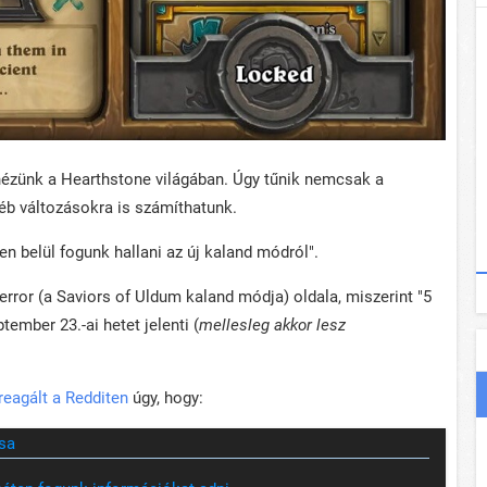
nézünk a Hearthstone világában. Úgy tűnik nemcsak a
éb változásokra is számíthatunk.
en belül fogunk hallani az új kaland módról".
rror (a Saviors of Uldum kaland módja) oldala, miszerint "5
tember 23.-ai hetet jelenti (
mellesleg akkor lesz
reagált a Redditen
úgy, hogy:
sa