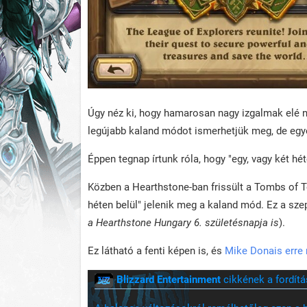
Úgy néz ki, hogy hamarosan nagy izgalmak elé 
legújabb kaland módot ismerhetjük meg, de egy
Éppen tegnap írtunk róla, hogy "egy, vagy két hét
Közben a Hearthstone-ban frissült a Tombs of Te
héten belül" jelenik meg a kaland mód. Ez a szep
a Hearthstone Hungary 6. születésnapja is
).
Ez látható a fenti képen is, és
Mike Donais erre 
Blizzard Entertainment
cikkének a fordítá