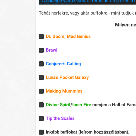
A balance változásokról remélhetőleg ezen a 
Tehát nerfekre, vagy akár buffokra - mint tudju
Milyen ne
Dr. Boom, Mad Genius
Brawl
Conjurer's Calling
Luna's Pocket Galaxy
Making Mummies
Divine Spirit
/
Inner Fire
menjen a Hall of Fame
Tip the Scales
Inkább buffokat (leírom hozzászólásban).