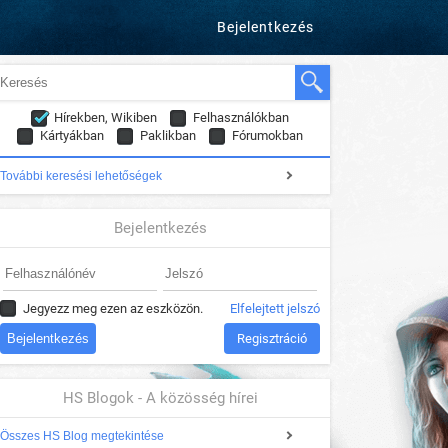
Bejelentkezés
Hírekben, Wikiben
Felhasználókban
Kártyákban
Paklikban
Fórumokban
További keresési lehetőségek
Bejelentkezés
Jegyezz meg ezen az eszközön.
Elfelejtett jelszó
Regisztráció
HS Blogok - A közösség hírei
Összes HS Blog megtekintése