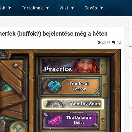
zök
Tartalmak
Wiki
Egyéb
 nerfek (buffok?) bejelentése még a héten
2644
12