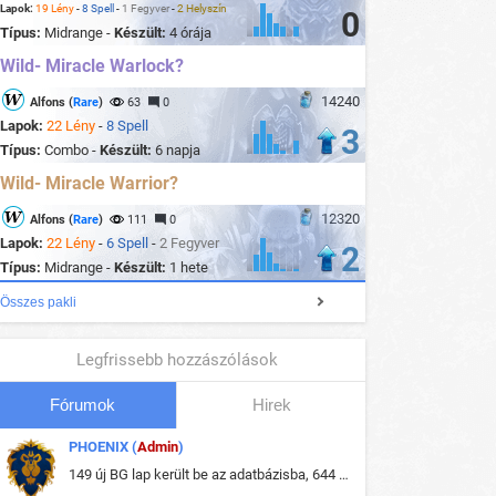
Lapok:
19 Lény
-
8 Spell
-
1 Fegyver
-
2 Helyszín
0
Típus:
Midrange -
Készült:
4 órája
Wild- Miracle Warlock?
14240
Alfons (
Rare
)
63
0
Lapok:
22 Lény
-
8 Spell
3
Típus:
Combo -
Készült:
6 napja
Wild- Miracle Warrior?
12320
Alfons (
Rare
)
111
0
Lapok:
22 Lény
-
6 Spell
-
2 Fegyver
2
Típus:
Midrange -
Készült:
1 hete
Összes pakli
Legfrissebb hozzászólások
Fórumok
Hirek
PHOENIX (
Admin
)
149 új BG lap került be az adatbázisba, 644 db meglévő BG lap módosult, bekerültek az új képek a megváltozott lapokhoz is.