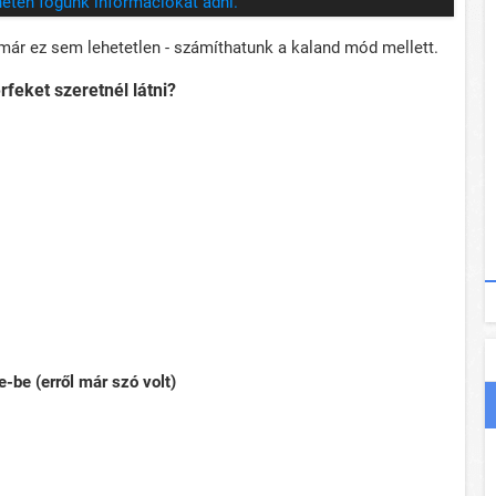
héten fogunk információkat adni.
k már ez sem lehetetlen - számíthatunk a kaland mód mellett.
rfeket szeretnél látni?
-be (erről már szó volt)