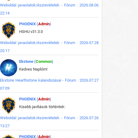
Weboldal javaslatok/észrevételek - Fórum · 2026.08.06
22:14
PHOENIX (
Admin
)
HSHU v31.3.0
Weboldal javaslatok/észrevételek - Fórum · 2026.07.28
20:17
Ekstone (
Common
)
Kedves Naplóm!
Ekstone Hearthstone kalandozásai - Fórum · 2026.07.27
07:09
PHOENIX (
Admin
)
Kisebb javítások történtek:
Weboldal javaslatok/észrevételek - Fórum · 2026.07.26
13:27
PHOENIX (
Admin
)