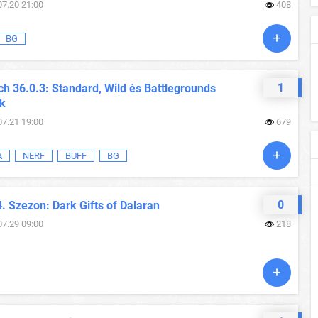
07.20 21:00
408
BG
1
h 36.0.3: Standard, Wild és Battlegrounds
ok
07.21 19:00
679
A
NERF
BUFF
BG
0
. Szezon: Dark Gifts of Dalaran
07.29 09:00
218