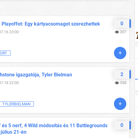
0
i Playoffot: Egy kártyacsomagot szerezhettek
07.16 23:00
207
ORT
2
hstone igazgatója, Tyler Bielman
07.18 22:00
358
TYLERBIELMAN
0
 és 5 nerf, 4 Wild módosítás és 11 Battlegrounds
 július 21-én