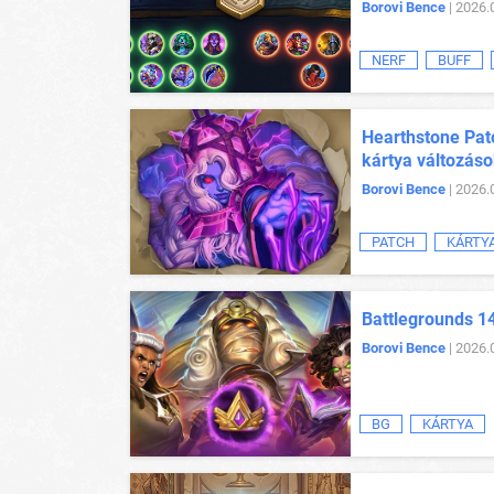
Borovi Bence
| 2026.
NERF
BUFF
Hearthstone Patc
kártya változás
Borovi Bence
| 2026.
PATCH
KÁRTY
Battlegrounds 14
Borovi Bence
| 2026.
BG
KÁRTYA