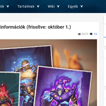
zök
Tartalmak
Wiki
Egyéb
információk (frissítve: október 1.)
5070
16