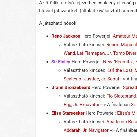
Az ötödik, utolsó fejezetben csak egy ellenség e
hőssel játszani kell (általad kiválasztott sorrend
A játszható hősök:
Reno Jackson
Hero Powerjei:
Amateur M
Választható kincsei:
Reno's Magical
Wand
,
Lei Flamepaw
,
Jr. Tomb Diver
Sir Finley
Hero Powerjei:
New "Recruits"
,
Választható kincsei:
Karl the Lost
,
M
Scales of Justice
,
Jr. Scout
--> A fi
Brann Bronzebeard
Hero Powerjei:
Spread
Választható kincsei:
Flo Slatebrand
Egg
,
Jr. Excavator
--> A fináléban
Sr
Elise Starseeker
Hero Powerjei:
Elise's M
Választható kincsei:
Academic Res
Addarah
,
Jr. Navigator
--> A fináléb