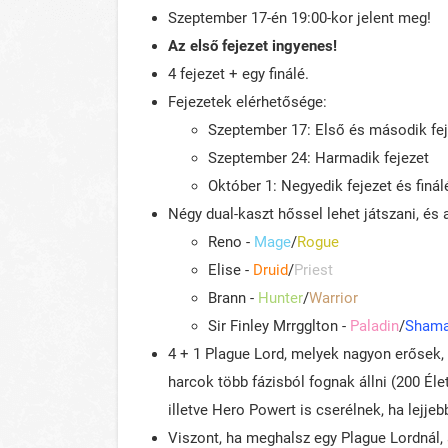
Szeptember 17-én 19:00-kor jelent meg!
Az első fejezet ingyenes!
4 fejezet + egy finálé.
Fejezetek elérhetősége:
Szeptember 17: Első és második fej
Szeptember 24: Harmadik fejezet
Október 1: Negyedik fejezet és finál
Négy dual-kaszt hőssel lehet játszani, és 
Reno -
Mage
/
Rogue
Elise -
Druid
/
Priest
Brann -
Hunter
/
Warrior
Sir Finley Mrrgglton -
Paladin
/
Sham
4 + 1 Plague Lord, melyek nagyon erősek, 
harcok több fázisból fognak állni (200 Éle
illetve Hero Powert is cserélnek, ha lejjeb
Viszont, ha meghalsz egy Plague Lordnál, 