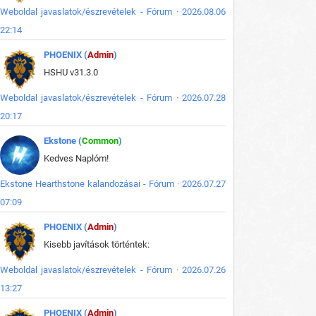
Weboldal javaslatok/észrevételek - Fórum · 2026.08.06
22:14
PHOENIX (
Admin
)
HSHU v31.3.0
Weboldal javaslatok/észrevételek - Fórum · 2026.07.28
20:17
Ekstone (
Common
)
Kedves Naplóm!
Ekstone Hearthstone kalandozásai - Fórum · 2026.07.27
07:09
PHOENIX (
Admin
)
Kisebb javítások történtek:
Weboldal javaslatok/észrevételek - Fórum · 2026.07.26
13:27
PHOENIX (
Admin
)