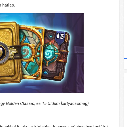
a hátlap.
 egy Golden Classic, és 15 Uldum kártyacsomag)
zisunkba! Ezeket a kártyákat legegyszerűbben úgy tudjátok