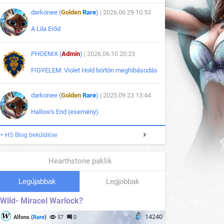
darkonee (
Golden
Rare
)
| 2026.06.29 10:53
A Lila Erőd
PHOENIX (
Admin
)
| 2026.06.10 20:23
FIGYELEM: Violet Hold börtön meghibásodás
darkonee (
Golden
Rare
)
| 2025.09.23 13:44
Hallow's End (esemény)
+ HS Blog beküldése
Hearthstone paklik
Legújabbak
Legjobbak
Wild- Miracel Warlock?
14240
Alfons (
Rare
)
57
0