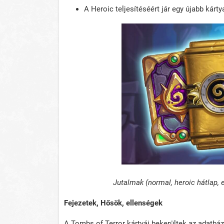
A Heroic teljesítéséért jár egy újabb kárty
Jutalmak (normal, heroic hátlap,
Fejezetek, Hősök, ellenségek
A Tombs of Terror kártyái bekerültek az adatbá