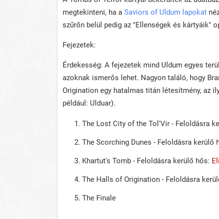
megtekinteni, ha a
Saviors of Uldum lapokat
néz
szűrőn belül pedig az "Ellenségek és kártyáik" o
Fejezetek:
Érdekesség: A fejezetek mind Uldum egyes terüle
azoknak ismerős lehet. Nagyon találó, hogy Brann
Origination egy hatalmas titán létesítmény, az i
például: Ulduar).
The Lost City of the Tol'Vir - Feloldásra k
The Scorching Dunes - Feloldásra kerülő 
Khartut's Tomb - Feloldásra kerülő hős:
El
The Halls of Origination - Feloldásra kerü
The Finale