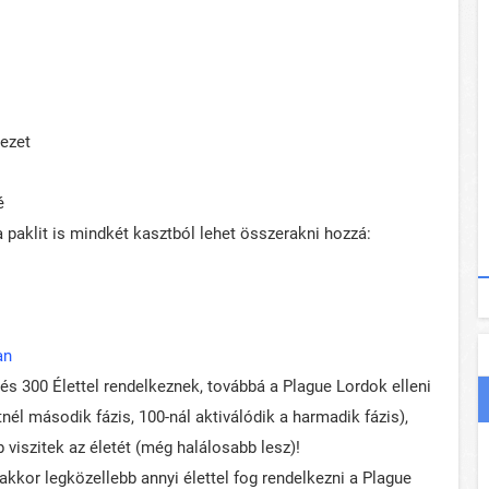
ezet
é
a paklit is mindkét kasztból lehet összerakni hozzá:
an
és 300 Élettel rendelkeznek, továbbá a Plague Lordok elleni
tnél második fázis, 100-nál aktiválódik a harmadik fázis),
b viszitek az életét (még halálosabb lesz)!
akkor legközellebb annyi élettel fog rendelkezni a Plague