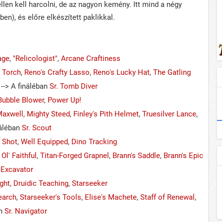
llen kell harcolni, de az nagyon kemény. Itt mind a négy
ben), és előre elkészített paklikkal.
age
,
"Relicologist"
,
Arcane Craftiness
 Torch
,
Reno's Crafty Lasso
,
Reno's Lucky Hat
,
The Gatling
--> A fináléban
Sr. Tomb Diver
Bubble Blower
,
Power Up!
axwell, Mighty Steed
,
Finley's Pith Helmet
,
Truesilver Lance
,
náléban
Sr. Scout
 Shot
,
Well Equipped
,
Dino Tracking
,
Ol' Faithful
,
Titan-Forged Grapnel
,
Brann's Saddle
,
Brann's Epic
. Excavator
ight
,
Druidic Teaching
,
Starseeker
earch
,
Starseeker's Tools
,
Elise's Machete
,
Staff of Renewal
,
an
Sr. Navigator