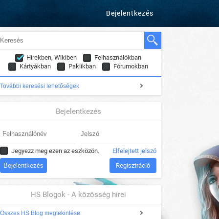
Bejelentkezés
Hírekben, Wikiben
Felhasználókban
Kártyákban
Paklikban
Fórumokban
További keresési lehetőségek
Bejelentkezés
Jegyezz meg ezen az eszközön.
Elfelejtett jelszó
Regisztráció
HS Blogok - A közösség hírei
Összes HS Blog megtekintése