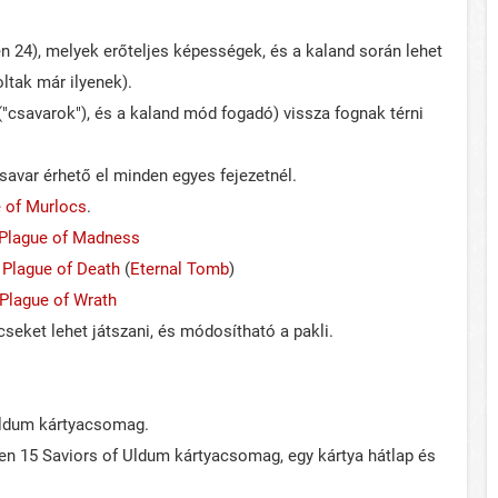
n 24), melyek erőteljes képességek, és a kaland során lehet
oltak már ilyenek).
"csavarok"), és a kaland mód fogadó) vissza fognak térni
savar érhető el minden egyes fejezetnél.
e of Murlocs
.
 Plague of Madness
- Plague of Death
(
Eternal Tomb
)
 Plague of Wrath
eket lehet játszani, és módosítható a pakli.
 Uldum kártyacsomag.
en 15 Saviors of Uldum kártyacsomag, egy kártya hátlap és