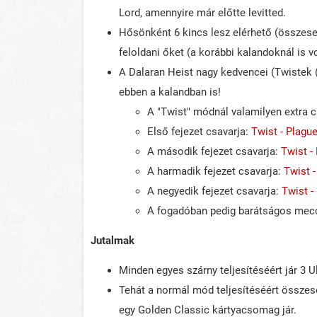
Lord, amennyire már előtte levitted.
Hősönként 6 kincs lesz elérhető (összese
feloldani őket (a korábbi kalandoknál is v
A Dalaran Heist nagy kedvencei (Twistek (
ebben a kalandban is!
A "Twist" módnál valamilyen extra c
Első fejezet csavarja:
Twist - Plagu
A második fejezet csavarja:
Twist -
A harmadik fejezet csavarja:
Twist 
A negyedik fejezet csavarja:
Twist -
A fogadóban pedig barátságos meccs
Jutalmak
Minden egyes szárny teljesítéséért jár 3
Tehát a normál mód teljesítéséért összes
egy Golden Classic kártyacsomag jár.