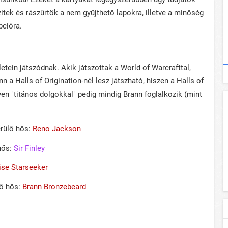
itek és rászűrtök a nem gyűjthető lapokra, illetve a minőség
pcióra.
tein játszódnak. Akik játszottak a World of Warcrafttal,
 a Halls of Origination-nél lesz játszható, hiszen a Halls of
lyen "titános dolgokkal" pedig mindig Brann foglalkozik (mint
erülő hős:
Reno Jackson
hős:
Sir Finley
ise Starseeker
lő hős:
Brann Bronzebeard