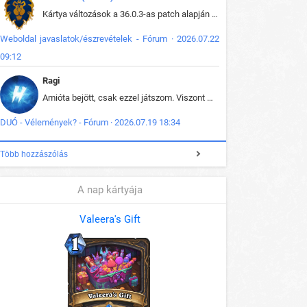
Kártya változások a 36.0.3-as patch alapján frissítve az adatbázisban (képek is cserélve).
Weboldal javaslatok/észrevételek - Fórum · 2026.07.22
09:12
Ragi
Amióta bejött, csak ezzel játszom. Viszont mint minden más - akár az alapjáték is, ez is baromira összetett lett. Néha már pár kör után is esélytelen az egész. Vagy irreállisan túltápol valaki, vagy lelép a partner, vagy csak hülye mint a segg. És amikor eljönne az én időm, na akkor jön el mindenki másé is. Engem jobban érdekelne, hogy ki milyen ratingen szokott játszani. Na ez lenne egy érdekes adat.
DUÓ - Vélemények? - Fórum · 2026.07.19 18:34
Több hozzászólás
A nap kártyája
Valeera's Gift