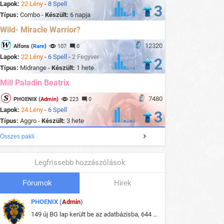
Lapok:
22 Lény
-
8 Spell
3
Típus:
Combo -
Készült:
6 napja
Wild- Miracle Warrior?
12320
Alfons (
Rare
)
107
0
Lapok:
22 Lény
-
6 Spell
-
2 Fegyver
2
Típus:
Midrange -
Készült:
1 hete
Mill Paladin Beatrix
7480
PHOENIX (
Admin
)
223
0
Lapok:
24 Lény
-
6 Spell
3
Típus:
Aggro -
Készült:
3 hete
Összes pakli
Legfrissebb hozzászólások
Fórumok
Hirek
PHOENIX (
Admin
)
149 új BG lap került be az adatbázisba, 644 db meglévő BG lap módosult, bekerültek az új képek a megváltozott lapokhoz is.