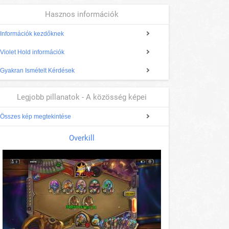
Hasznos információk
Információk kezdőknek
Violet Hold információk
Gyakran Ismételt Kérdések
Legjobb pillanatok - A közösség képei
Összes kép megtekintése
Overkill