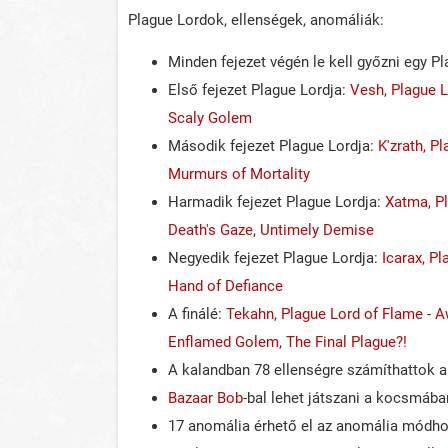
Plague Lordok, ellenségek, anomáliák:
Minden fejezet végén le kell győzni egy Pl
Első fejezet Plague Lordja:
Vesh, Plague 
Scaly Golem
Második fejezet Plague Lordja:
K'zrath, P
Murmurs of Mortality
Harmadik fejezet Plague Lordja:
Xatma, P
Death's Gaze
,
Untimely Demise
Negyedik fejezet Plague Lordja:
Icarax, P
Hand of Defiance
A finálé:
Tekahn, Plague Lord of Flame
-
A
Enflamed Golem
,
The Final Plague?!
A kalandban 78 ellenségre számíthattok a
Bazaar Bob
-bal lehet játszani a kocsmába
17 anomália érhető el az anomália módho