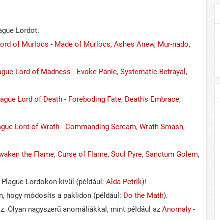
ague Lordot.
Lord of Murlocs
-
Made of Murlocs
,
Ashes Anew
,
Mur-nado
,
lague Lord of Madness
-
Evoke Panic
,
Systematic Betrayal
,
lague Lord of Death
-
Foreboding Fate
,
Death's Embrace
,
lague Lord of Wrath
-
Commanding Scream
,
Wrath Smash
,
waken the Flame
,
Curse of Flame
,
Soul Pyre
,
Sanctum Golem
,
 Plague Lordokon kívül (például:
Alda Petrik
)!
n, hogy módosíts a paklidon (például:
Do the Math
).
z. Olyan nagyszerű anomáliákkal, mint például az
Anomaly -