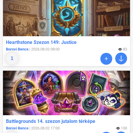
Hearthstone Szezon 149: Justice
Borovi Bence
| 2026.08.02 08:00
83
1
Battlegrounds 14. szezon jutalom térképe
Borovi Bence
| 2026.08.02 17:00
130