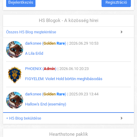
Regisztráció
HS Blogok - A közösség hírei
Összes HS Blog megtekintése
darkonee (
Golden
Rare
)
| 2026.06.29 10:53
A Lila Erőd
PHOENIX (
Admin
)
| 2026.06.10 20:23
FIGYELEM: Violet Hold börtön meghibásodás
darkonee (
Golden
Rare
)
| 2025.09.23 13:44
Hallow's End (esemény)
+ HS Blog beküldése
Hearthstone paklik