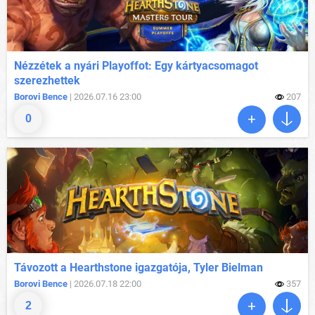
Nézzétek a nyári Playoffot: Egy kártyacsomagot
szerezhettek
Borovi Bence
| 2026.07.16 23:00
207
0
Távozott a Hearthstone igazgatója, Tyler Bielman
Borovi Bence
| 2026.07.18 22:00
357
2