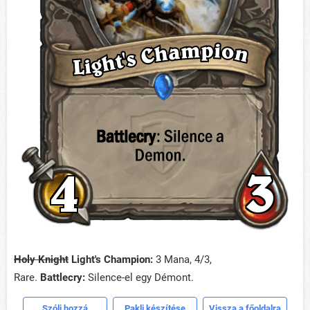
Holy Knight
Light's Champion:
3 Mana, 4/3,
Rare.
Battlecry:
Silence-el egy Démont.
Szólj hozzá
Pakli készítése
Vissza a főoldalra