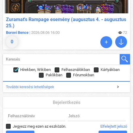
Zuramat's Rampage esemény (augusztus 4. - augusztus
25.)
Borovi Bence
| 2026.08.06 16:00
72
0
Hírekben, Wikiben
Felhasználókban
Kártyákban
Paklikban
Fórumokban
További keresési lehetőségek
Bejelentkezés
Jegyezz meg ezen az eszközön.
Elfelejtett jelszó