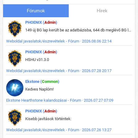
Fórumok
Hirek
PHOENIX (
Admin
)
149 új BG lap került be az adatbázisba, 644 db meglévő BG lap módosult, bekerültek az új képek a megváltozott lapokhoz is.
Weboldal javaslatok/észrevételek - Fórum · 2026.08.06 22:14
PHOENIX (
Admin
)
HSHU v31.3.0
Weboldal javaslatok/észrevételek - Fórum · 2026.07.28 20:17
Ekstone (
Common
)
Kedves Naplóm!
Ekstone Hearthstone kalandozásai - Fórum · 2026.07.27 07:09
PHOENIX (
Admin
)
Kisebb javítások történtek:
Weboldal javaslatok/észrevételek - Fórum · 2026.07.26 13:27