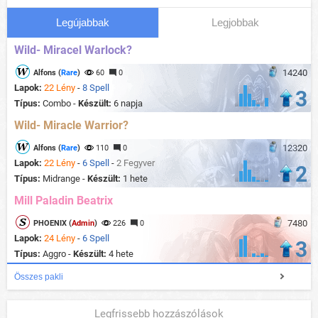
Legújabbak
Legjobbak
Wild- Miracel Warlock?
14240
Alfons (
Rare
)
60
0
Lapok:
22 Lény
-
8 Spell
3
Típus:
Combo -
Készült:
6 napja
Wild- Miracle Warrior?
12320
Alfons (
Rare
)
110
0
Lapok:
22 Lény
-
6 Spell
-
2 Fegyver
2
Típus:
Midrange -
Készült:
1 hete
Mill Paladin Beatrix
7480
PHOENIX (
Admin
)
226
0
Lapok:
24 Lény
-
6 Spell
3
Típus:
Aggro -
Készült:
4 hete
Összes pakli
Legfrissebb hozzászólások