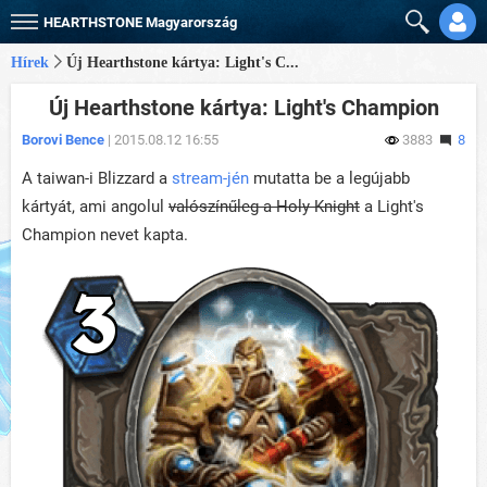
HEARTHSTONE
Magyarország
Hírek
Új Hearthstone kártya: Light's C...
Új Hearthstone kártya: Light's Champion
Borovi Bence
| 2015.08.12 16:55
3883
8
A taiwan-i Blizzard a
stream-jén
mutatta be a legújabb
kártyát, ami angolul
valószínűleg a Holy Knight
a Light's
Champion nevet kapta.