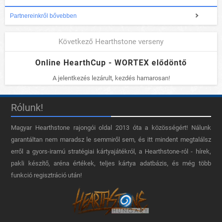
Partnereinkről bővebben
Következő Hearthstone verseny
Online HearthCup - WORTEX elődöntő
A jelentkezés lezárult, kezdés hamarosan!
Rólunk!
Magyar Hearthstone​ rajongói oldal 2013 óta a közösségért! Nálunk
garantáltan nem maradsz le semmiről sem, és itt mindent megtalálsz
erről a gyors-iramú stratégiai kártyajátékról, a Hearthstone-ról - hírek,
pakli készítő, aréna értékek, teljes kártya adatbázis, és még több
funkció regisztráció után!