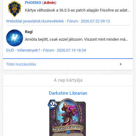
PHOENIX (
Admin
)
Kártya változások a 36.0.3-as patch alapján frissítve az adatbázisban (képek is cserélve).
Weboldal javaslatok/észrevételek - Fórum · 2026.07.22 09:12
Ragi
Amióta bejött, csak ezzel játszom. Viszont mint minden más - akár az alapjáték is, ez is baromira összetett lett. Néha már pár kör után is esélytelen az egész. Vagy irreállisan túltápol valaki, vagy lelép a partner, vagy csak hülye mint a segg. És amikor eljönne az én időm, na akkor jön el mindenki másé is. Engem jobban érdekelne, hogy ki milyen ratingen szokott játszani. Na ez lenne egy érdekes adat.
DUÓ - Vélemények? - Fórum · 2026.07.19 18:34
Több hozzászólás
A nap kártyája
Darkshire Librarian