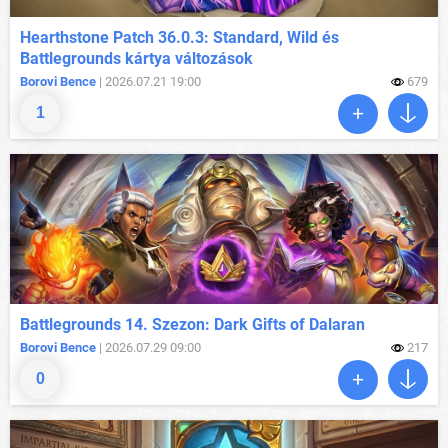
Hearthstone Patch 36.0.3: Standard, Wild és
Battlegrounds kártya változások
Borovi Bence
| 2026.07.21 19:00
679
1
Battlegrounds 14. Szezon: Dark Gifts of Dalaran
Borovi Bence
| 2026.07.29 09:00
217
0