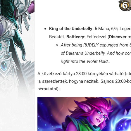
King of the Underbelly:
6 Mana, 6/5, Legend
Beastet.
Battlecry:
Felfedezel (
Discover
me
After being RUDELY expunged from S
of Dalaran's Underbelly. And how co
right into the Violet Hold…
A következő kártya 23:00 környékén várható (s
is szerezhettek, hogyha nézitek. Sajnos 23:00-k
bemutatni)!