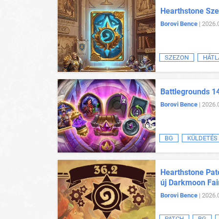
Hearthstone Sze
Borovi Bence
| 2026.
SZEZON
HÁTL
Battlegrounds 1
Borovi Bence
| 2026.
BG
KÜLDETÉS
Hearthstone Patc
új Darkmoon Fai
Borovi Bence
| 2026.
PATCH
BG