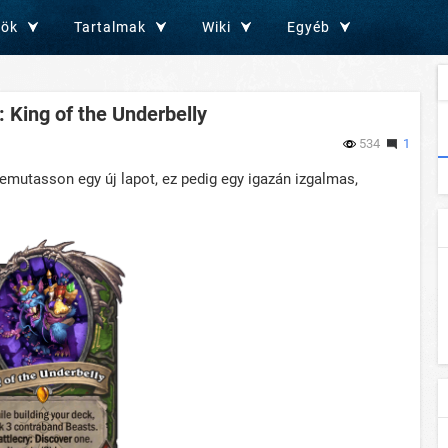
zök
Tartalmak
Wiki
Egyéb
: King of the Underbelly
534
1
emutasson egy új lapot, ez pedig egy igazán izgalmas,