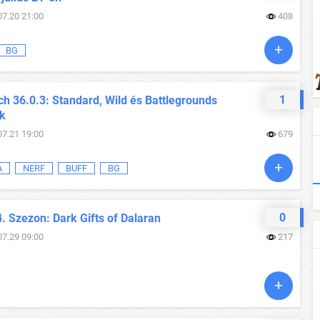
07.20 21:00
408
BG
1
h 36.0.3: Standard, Wild és Battlegrounds
ok
07.21 19:00
679
A
NERF
BUFF
BG
0
. Szezon: Dark Gifts of Dalaran
07.29 09:00
217