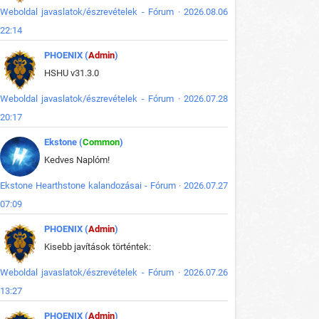
Weboldal javaslatok/észrevételek - Fórum · 2026.08.06
22:14
PHOENIX (
Admin
)
HSHU v31.3.0
Weboldal javaslatok/észrevételek - Fórum · 2026.07.28
20:17
Ekstone (
Common
)
Kedves Naplóm!
Ekstone Hearthstone kalandozásai - Fórum · 2026.07.27
07:09
PHOENIX (
Admin
)
Kisebb javítások történtek:
Weboldal javaslatok/észrevételek - Fórum · 2026.07.26
13:27
PHOENIX (
Admin
)