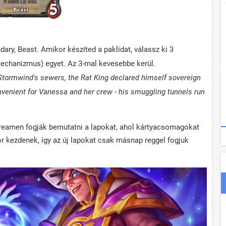
ary, Beast. Amikor készíted a paklidat, válassz ki 3
chanizmus) egyet. Az 3-mal kevesebbe kerül.
tormwind's sewers, the Rat King declared himself sovereign
nvenient for Vanessa and her crew - his smuggling tunnels run
treamen fogják bemutatni a lapokat, ahol kártyacsomagokat
or kezdenek, így az új lapokat csak másnap reggel fogjuk