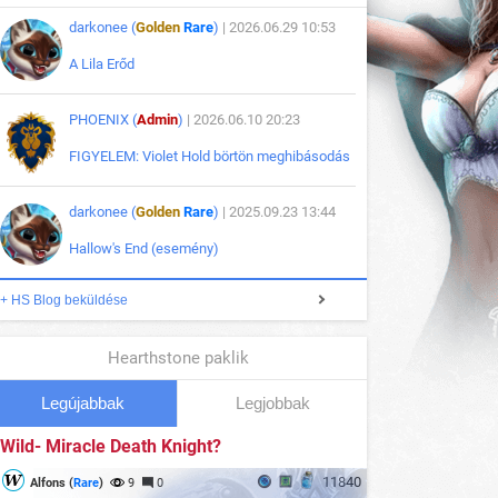
darkonee (
Golden
Rare
)
| 2026.06.29 10:53
A Lila Erőd
PHOENIX (
Admin
)
| 2026.06.10 20:23
FIGYELEM: Violet Hold börtön meghibásodás
darkonee (
Golden
Rare
)
| 2025.09.23 13:44
Hallow's End (esemény)
+ HS Blog beküldése
Hearthstone paklik
Legújabbak
Legjobbak
Wild- Miracle Death Knight?
11840
Alfons (
Rare
)
9
0