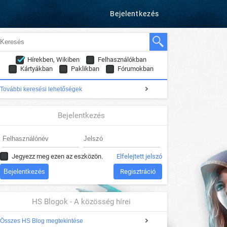
Bejelentkezés
Hírekben, Wikiben
Felhasználókban
Kártyákban
Paklikban
Fórumokban
További keresési lehetőségek
Bejelentkezés
Jegyezz meg ezen az eszközön.
Elfelejtett jelszó
Regisztráció
HS Blogok - A közösség hírei
Összes HS Blog megtekintése