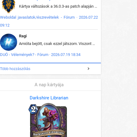
Kártya változások a 36.0.3-as patch alapján frissítve az adatbázisban (képek is cserélve).
Weboldal javaslatok/észrevételek - Fórum · 2026.07.22
09:12
Ragi
Amióta bejött, csak ezzel játszom. Viszont mint minden más - akár az alapjáték is, ez is baromira összetett lett. Néha már pár kör után is esélytelen az egész. Vagy irreállisan túltápol valaki, vagy lelép a partner, vagy csak hülye mint a segg. És amikor eljönne az én időm, na akkor jön el mindenki másé is. Engem jobban érdekelne, hogy ki milyen ratingen szokott játszani. Na ez lenne egy érdekes adat.
DUÓ - Vélemények? - Fórum · 2026.07.19 18:34
Több hozzászólás
A nap kártyája
Darkshire Librarian