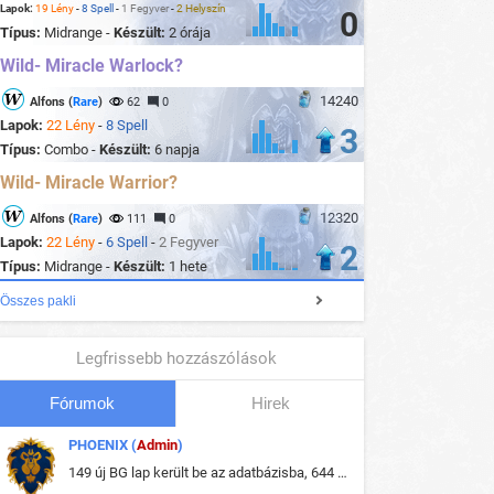
Lapok:
19 Lény
-
8 Spell
-
1 Fegyver
-
2 Helyszín
0
Típus:
Midrange -
Készült:
2 órája
Wild- Miracle Warlock?
14240
Alfons (
Rare
)
62
0
Lapok:
22 Lény
-
8 Spell
3
Típus:
Combo -
Készült:
6 napja
Wild- Miracle Warrior?
12320
Alfons (
Rare
)
111
0
Lapok:
22 Lény
-
6 Spell
-
2 Fegyver
2
Típus:
Midrange -
Készült:
1 hete
Összes pakli
Legfrissebb hozzászólások
Fórumok
Hirek
PHOENIX (
Admin
)
149 új BG lap került be az adatbázisba, 644 db meglévő BG lap módosult, bekerültek az új képek a megváltozott lapokhoz is.