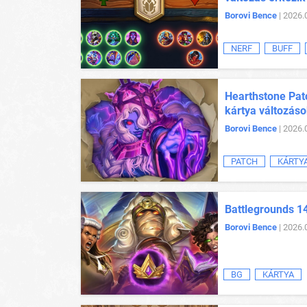
Borovi Bence
| 2026.
NERF
BUFF
Hearthstone Patc
kártya változás
Borovi Bence
| 2026.
PATCH
KÁRTY
Battlegrounds 14
Borovi Bence
| 2026.
BG
KÁRTYA