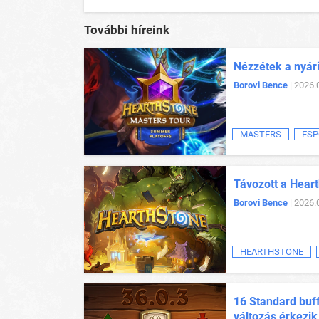
További híreink
Nézzétek a nyár
Borovi Bence
| 2026.
MASTERS
ESP
Távozott a Heart
Borovi Bence
| 2026.
HEARTHSTONE
16 Standard buff
változás érkezik