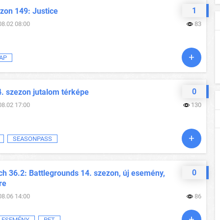
1
zon 149: Justice
08.02 08:00
83
AP
0
4. szezon jutalom térképe
08.02 17:00
130
SEASONPASS
0
h 36.2: Battlegrounds 14. szezon, új esemény,
re
08.06 14:00
86
ESEMÉNY
PET