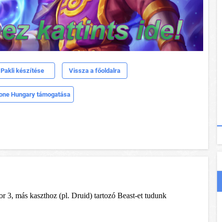
Pakli készítése
Vissza a főoldalra
one Hungary támogatása