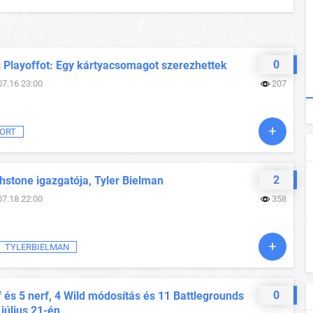
0
i Playoffot: Egy kártyacsomagot szerezhettek
07.16 23:00
207
ORT
2
hstone igazgatója, Tyler Bielman
07.18 22:00
358
TYLERBIELMAN
0
 és 5 nerf, 4 Wild módosítás és 11 Battlegrounds
 július 21-én