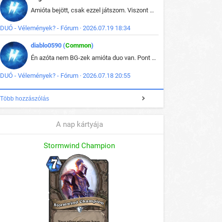
Amióta bejött, csak ezzel játszom. Viszont mint minden más - akár az alapjáték is, ez is baromira összetett lett. Néha már pár kör után is esélytelen az egész. Vagy irreállisan túltápol valaki, vagy lelép a partner, vagy csak hülye mint a segg. És amikor eljönne az én időm, na akkor jön el mindenki másé is. Engem jobban érdekelne, hogy ki milyen ratingen szokott játszani. Na ez lenne egy érdekes adat.
DUÓ - Vélemények? - Fórum · 2026.07.19 18:34
diablo0590 (
Common
)
Én azóta nem BG-zek amióta duo van. Pont azt szerettem benne, hogy rajtam múlik mi történik, nem pedig a társamon. Kérem vissza a régi BG-t :D
DUÓ - Vélemények? - Fórum · 2026.07.18 20:55
Több hozzászólás
A nap kártyája
Stormwind Champion