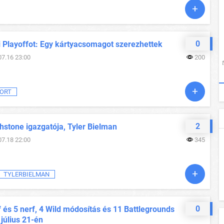
0
i Playoffot: Egy kártyacsomagot szerezhettek
07.16 23:00
200
ORT
2
hstone igazgatója, Tyler Bielman
07.18 22:00
345
TYLERBIELMAN
0
 és 5 nerf, 4 Wild módosítás és 11 Battlegrounds
 július 21-én