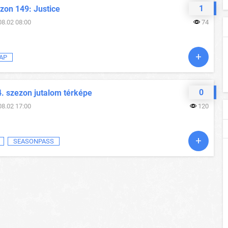
1
zon 149: Justice
08.02 08:00
74
AP
0
4. szezon jutalom térképe
08.02 17:00
120
SEASONPASS