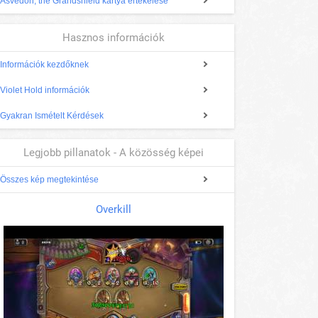
Asvedon, the Grandshield kártya értékelése
Hasznos információk
Információk kezdőknek
Violet Hold információk
Gyakran Ismételt Kérdések
Legjobb pillanatok - A közösség képei
Összes kép megtekintése
Overkill