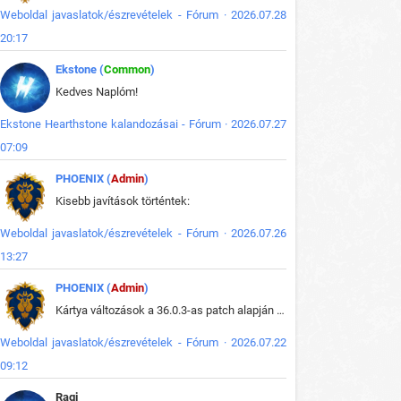
Weboldal javaslatok/észrevételek - Fórum · 2026.07.28
20:17
Ekstone (
Common
)
Kedves Naplóm!
Ekstone Hearthstone kalandozásai - Fórum · 2026.07.27
07:09
PHOENIX (
Admin
)
Kisebb javítások történtek:
Weboldal javaslatok/észrevételek - Fórum · 2026.07.26
13:27
PHOENIX (
Admin
)
Kártya változások a 36.0.3-as patch alapján frissítve az adatbázisban (képek is cserélve).
Weboldal javaslatok/észrevételek - Fórum · 2026.07.22
09:12
Ragi