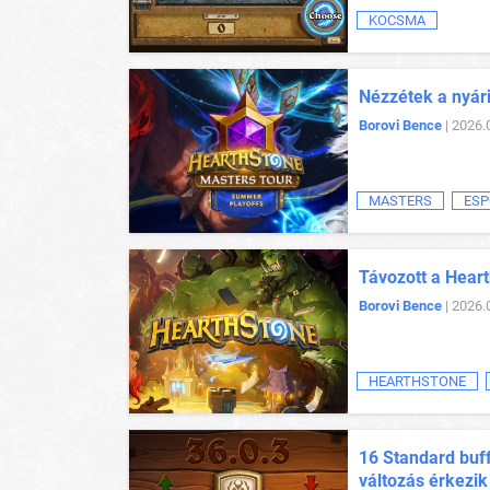
KOCSMA
Nézzétek a nyár
Borovi Bence
| 2026.
MASTERS
ESP
Távozott a Heart
Borovi Bence
| 2026.
HEARTHSTONE
16 Standard buff
változás érkezik