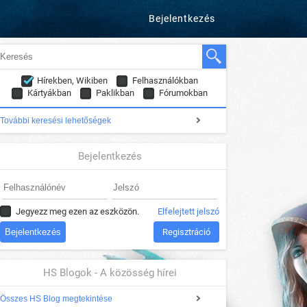
Bejelentkezés
Hírekben, Wikiben
Felhasználókban
Kártyákban
Paklikban
Fórumokban
További keresési lehetőségek
Bejelentkezés
Jegyezz meg ezen az eszközön.
Elfelejtett jelszó
Regisztráció
HS Blogok - A közösség hírei
Összes HS Blog megtekintése