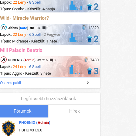
Lapok:
22 Lény
-
8 Spell
2
Típus:
Combo -
Készült:
4 napja
Wild- Miracle Warrior?
12320
Alfons (
Rare
)
104
0
Lapok:
22 Lény
-
6 Spell
-
2 Fegyver
2
Típus:
Midrange -
Készült:
1 hete
Mill Paladin Beatrix
7480
PHOENIX (
Admin
)
216
0
Lapok:
24 Lény
-
6 Spell
3
Típus:
Aggro -
Készült:
3 hete
Összes pakli
Legfrissebb hozzászólások
Fórumok
Hirek
PHOENIX (
Admin
)
HSHU v31.3.0