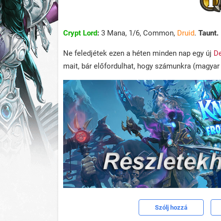
Crypt Lord
:
3 Mana, 1/6, Common,
Druid
.
Taunt.
Ne feledjétek ezen a héten minden nap egy új
De
mait, bár előfordulhat, hogy számunkra (magyar 
Szólj hozzá