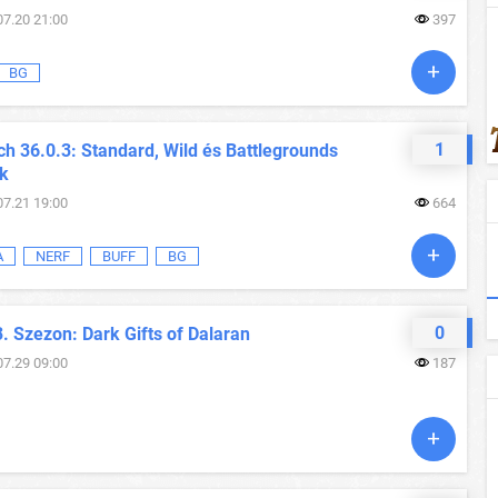
07.20 21:00
397
BG
1
h 36.0.3: Standard, Wild és Battlegrounds
ok
07.21 19:00
664
A
NERF
BUFF
BG
0
. Szezon: Dark Gifts of Dalaran
07.29 09:00
187