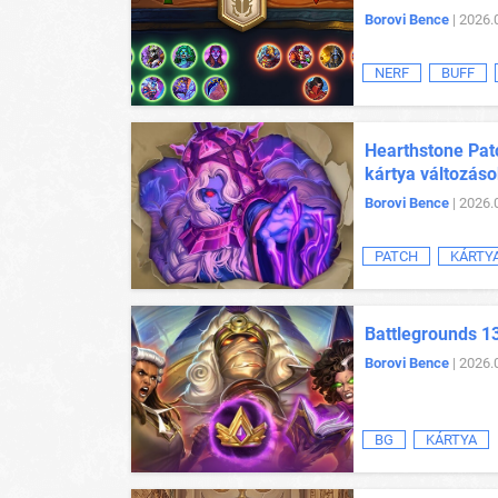
Borovi Bence
| 2026.
NERF
BUFF
Hearthstone Patc
kártya változás
Borovi Bence
| 2026.
PATCH
KÁRTY
Battlegrounds 13
Borovi Bence
| 2026.
BG
KÁRTYA