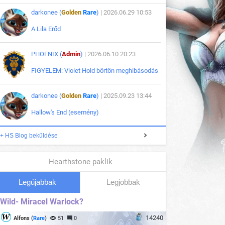
darkonee (
Golden
Rare
)
| 2026.06.29 10:53
A Lila Erőd
PHOENIX (
Admin
)
| 2026.06.10 20:23
FIGYELEM: Violet Hold börtön meghibásodás
darkonee (
Golden
Rare
)
| 2025.09.23 13:44
Hallow's End (esemény)
+ HS Blog beküldése
Hearthstone paklik
Legújabbak
Legjobbak
Wild- Miracel Warlock?
14240
Alfons (
Rare
)
51
0