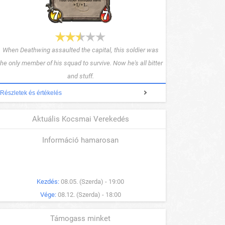
When Deathwing assaulted the capital, this soldier was
the only member of his squad to survive. Now he's all bitter
and stuff.
Részletek és értékelés
Aktuális Kocsmai Verekedés
Információ hamarosan
Kezdés:
08.05. (Szerda) - 19:00
Vége:
08.12. (Szerda) - 18:00
Támogass minket