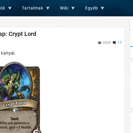
zök
Tartalmak
Wiki
Egyéb
lap: Crypt Lord
3808
17
kártyát.