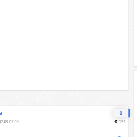
0
pt
07.09 07:00
174