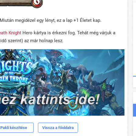
Miután megidézel egy lényt, ez a lap +1 Életet kap.
ath Knight
Hero kártya is érkezni fog. Tehát még várjuk a
idő szerint) az már holnap lesz.
Pakli készítése
Vissza a főoldalra