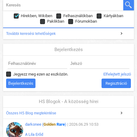
Hírekben, Wikiben
Felhasználókban
Kártyákban
Paklikban
Fórumokban
További keresési lehetőségek
Bejelentkezés
Jegyezz meg ezen az eszközön.
Elfelejtett jelszó
Regisztráció
HS Blogok - A közösség hírei
Összes HS Blog megtekintése
darkonee (
Golden
Rare
)
| 2026.06.29 10:53
A Lila Erőd