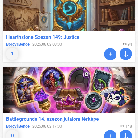
Hearthstone Szezon 149: Justice
Borovi Bence
| 2026.08.02 08:00
94
1
Battlegrounds 14. szezon jutalom térképe
Borovi Bence
| 2026.08.02 17:00
148
0