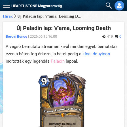
HEARTHSTONE
Magyarország
Hírek
Új Paladin lap: V'ama, Looming D...
Új Paladin lap: V'ama, Looming Death
Borovi Bence
| 2026.06.15 16:00
419
0
A végső bemutató streamen kívül minden egyéb bemutatás
ezen a héten fog érkezni, a hetet pedig a
kínai douyinon
indították egy legendás
Paladin
lappal.