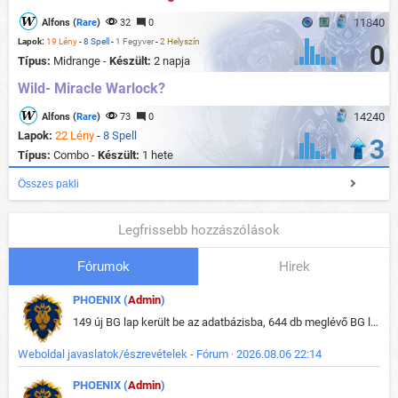
11840
Alfons (
Rare
)
32
0
Lapok:
19 Lény
-
8 Spell
-
1 Fegyver
-
2 Helyszín
0
Típus:
Midrange -
Készült:
2 napja
Wild- Miracle Warlock?
14240
Alfons (
Rare
)
73
0
Lapok:
22 Lény
-
8 Spell
3
Típus:
Combo -
Készült:
1 hete
Összes pakli
Legfrissebb hozzászólások
Fórumok
Hirek
PHOENIX (
Admin
)
149 új BG lap került be az adatbázisba, 644 db meglévő BG lap módosult, bekerültek az új képek a megváltozott lapokhoz is.
Weboldal javaslatok/észrevételek - Fórum · 2026.08.06 22:14
PHOENIX (
Admin
)