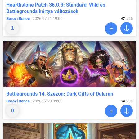
Hearthstone Patch 36.0.3: Standard, Wild és
Battlegrounds kártya változások
Borovi Bence
| 2026.07.21 19:00
726
1
Battlegrounds 14. Szezon: Dark Gifts of Dalaran
Borovi Bence
| 2026.07.29 09:00
237
0