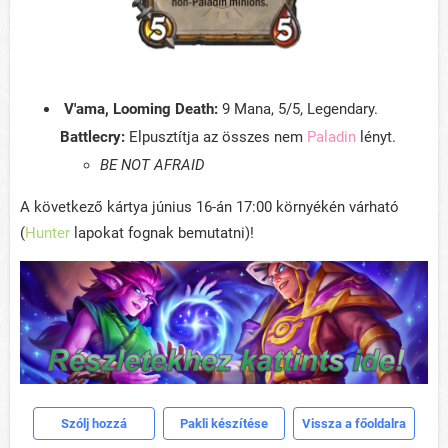
V'ama, Looming Death:
9 Mana, 5/5, Legendary.
Battlecry:
Elpusztítja az összes nem
Paladin
lényt.
BE NOT AFRAID
A következő kártya június 16-án 17:00 környékén várható
(
Hunter
lapokat fognak bemutatni)!
Szólj hozzá
Pakli készítése
Vissza a főoldalra