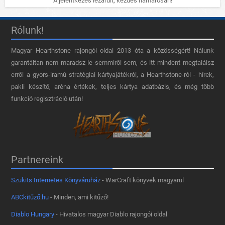
A jelentkezés lezárult, kezdés hamarosan!
Rólunk!
Magyar Hearthstone​ rajongói oldal 2013 óta a közösségért! Nálunk
garantáltan nem maradsz le semmiről sem, és itt mindent megtalálsz
erről a gyors-iramú stratégiai kártyajátékról, a Hearthstone-ról - hírek,
pakli készítő, aréna értékek, teljes kártya adatbázis, és még több
funkció regisztráció után!
Partnereink
Szukits Internetes Könyváruház
- WarCraft könyvek magyarul
ABCkitűző.hu
- Minden, ami kitűző!
Diablo Hungary
- Hivatalos magyar Diablo rajongói oldal