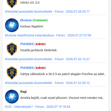
HSHU v31.3.0
Weboldal javaslatok/észrevételek - Fórum · 2026.07.28 20:17
Ekstone (
Common
)
Kedves Naplóm!
Ekstone Hearthstone kalandozásai - Fórum · 2026.07.27 07:09
PHOENIX (
Admin
)
Kisebb javítások történtek:
Weboldal javaslatok/észrevételek - Fórum · 2026.07.26 13:27
PHOENIX (
Admin
)
Kártya változások a 36.0.3-as patch alapján frissítve az adatbázisban (képek is cserélve).
Weboldal javaslatok/észrevételek - Fórum · 2026.07.22 09:12
Ragi
Amióta bejött, csak ezzel játszom. Viszont mint minden más - akár az alapjáték is, ez is baromira összetett lett. Néha már pár kör után is esélytelen az egész. Vagy irreállisan túltápol valaki, vagy lelép a partner, vagy csak hülye mint a segg. És amikor eljönne az én időm, na akkor jön el mindenki másé is. Engem jobban érdekelne, hogy ki milyen ratingen szokott játszani. Na ez lenne egy érdekes adat.
DUÓ - Vélemények? - Fórum · 2026.07.19 18:34