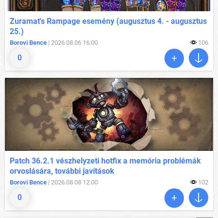
Zuramat's Rampage esemény (augusztus 4. - augusztus
25.)
Borovi Bence
| 2026.08.06 16:00
106
0
Patch 36.2.1 vészhelyzeti hotfix a memória problémák
orvoslására, további javítások
Borovi Bence
| 2026.08.08 12:00
102
0