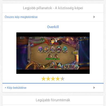
Legjobb pillanatok - A közösség képei
Összes kép megtekintése
Overkill
+ Kép beküldése
Legújabb fórumtémák