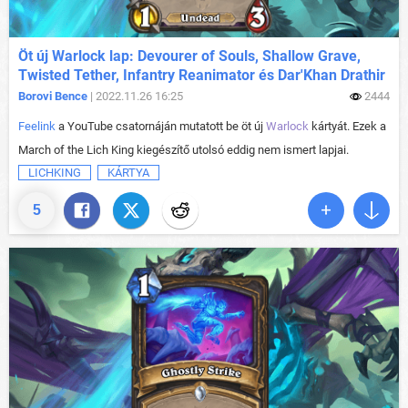
Öt új Warlock lap: Devourer of Souls, Shallow Grave,
Twisted Tether, Infantry Reanimator és Dar'Khan Drathir
Borovi Bence
| 2022.11.26 16:25
2444
Feelink
a YouTube csatornáján mutatott be öt új
Warlock
kártyát. Ezek a
March of the Lich King kiegészítő utolsó eddig nem ismert lapjai.
LICHKING
KÁRTYA
5