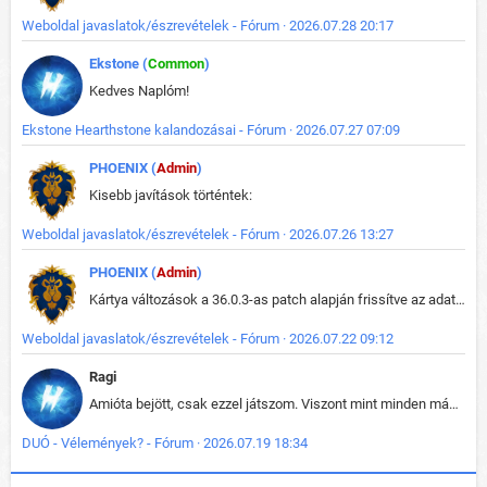
Weboldal javaslatok/észrevételek - Fórum · 2026.07.28 20:17
Ekstone (
Common
)
Kedves Naplóm!
Ekstone Hearthstone kalandozásai - Fórum · 2026.07.27 07:09
PHOENIX (
Admin
)
Kisebb javítások történtek:
Weboldal javaslatok/észrevételek - Fórum · 2026.07.26 13:27
PHOENIX (
Admin
)
Kártya változások a 36.0.3-as patch alapján frissítve az adatbázisban (képek is cserélve).
Weboldal javaslatok/észrevételek - Fórum · 2026.07.22 09:12
Ragi
Amióta bejött, csak ezzel játszom. Viszont mint minden más - akár az alapjáték is, ez is baromira összetett lett. Néha már pár kör után is esélytelen az egész. Vagy irreállisan túltápol valaki, vagy lelép a partner, vagy csak hülye mint a segg. És amikor eljönne az én időm, na akkor jön el mindenki másé is. Engem jobban érdekelne, hogy ki milyen ratingen szokott játszani. Na ez lenne egy érdekes adat.
DUÓ - Vélemények? - Fórum · 2026.07.19 18:34