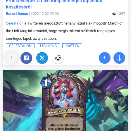
Érdekességek a Lich King semleges lapjainak
készítéséről
Borovi Bence
| 2022.12.02 09:00
1397
Celestalon
a Twitteren megosztott néhány "színfalak mögötti" March of
the Lich King információt, hogy mégis miként születtek meg egyes
semleges lapok az új szettben.
CELESTALON
LICHKING
KÁRTYA
1