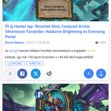
Öt új Hunter lap: Ricochet Shot, Conjured Arrow,
Silvermoon Farstrider, Halduron Brightwing és Eversong
Portal
Borovi Bence
| 2022.11.26 09:20
1854
Az
iyingdi
taiwani oldalon kerültek bemutatásra a legújabb
Hunter
kártyák, így már 140 lapot ismerünk a 145-ből álló kiegészítőből.
LICHKING
KÁRTYA
2