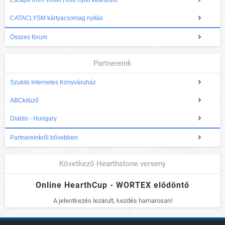
Escape from Violet Hold nyitó kibeszélő
CATACLYSM kártyacsomag nyitás
Összes fórum
Partnereink
Szukits Internetes Könyváruház
ABCkitüző
Diablo - Hungary
Partnereinkről bővebben
Következő Hearthstone verseny
Online HearthCup - WORTEX elődöntő
A jelentkezés lezárult, kezdés hamarosan!