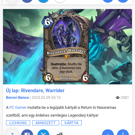
Új lap: Rivendare, Warrider
Borovi Bence
| 2023.02.09 20:10
2581
A
PC Gamer
mutatta be a legújabb kártyát a Return to Naxxramas
szettből, ami egy érdekes semleges Legendary kártya!
LICHKING
MINISZETT
KÁRTYA