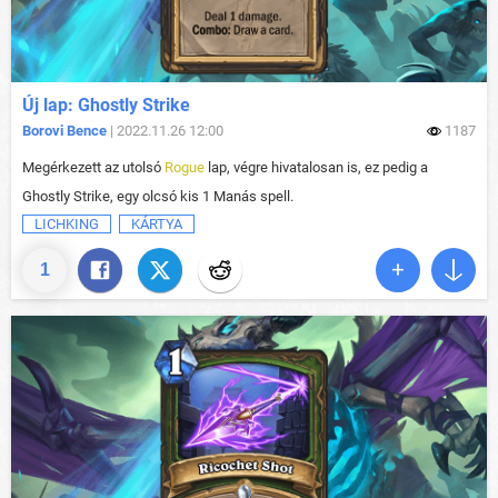
Új lap: Ghostly Strike
Borovi Bence
| 2022.11.26 12:00
1187
Megérkezett az utolsó
Rogue
lap, végre hivatalosan is, ez pedig a
Ghostly Strike, egy olcsó kis 1 Manás spell.
LICHKING
KÁRTYA
1