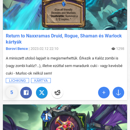
Return to Naxxramas Druid, Rogue, Shaman és Warlock
kártyák
Borovi Bence
| 2023.02.12 22:10
1298
A miniszett utolsó lapjait is megismerhettük. Érkezik a Kalóz zombi is
(vagy zombi kalóz?...), illetve ezúttal sem maradunk cuki - vagy kevésbé
cuki - Murloc-ok nélkül sem!
LICHKING
KÁRTYA
5