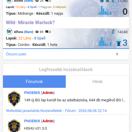
11840
Alfons (
Rare
)
29
0
Lapok:
19 Lény
-
8 Spell
-
1 Fegyver
-
2 Helyszín
0
Típus:
Midrange -
Készült:
1 napja
Wild- Miracle Warlock?
14240
Alfons (
Rare
)
69
0
Lapok:
22 Lény
-
8 Spell
3
Típus:
Combo -
Készült:
1 hete
Összes pakli
Legfrissebb hozzászólások
Fórumok
Hirek
PHOENIX (
Admin
)
149 új BG lap került be az adatbázisba, 644 db meglévő BG lap módosult, bekerültek az új képek a megváltozott lapokhoz is.
Weboldal javaslatok/észrevételek - Fórum · 2026.08.06 22:14
PHOENIX (
Admin
)
HSHU v31.3.0