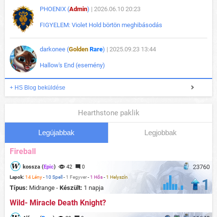
PHOENIX (
Admin
)
| 2026.06.10 20:23
FIGYELEM: Violet Hold börtön meghibásodás
darkonee (
Golden
Rare
)
| 2025.09.23 13:44
Hallow's End (esemény)
+ HS Blog beküldése
Hearthstone paklik
Legújabbak
Legjobbak
Fireball
23760
kossza (
Epic
)
42
0
Lapok:
14 Lény
-
10 Spell
-
1 Fegyver
-
1 Hős
-
1 Helyszín
1
Típus:
Midrange -
Készült:
1 napja
Wild- Miracle Death Knight?