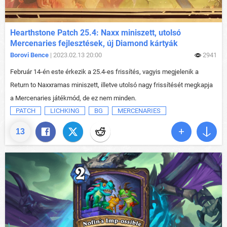
Hearthstone Patch 25.4: Naxx miniszett, utolsó
Mercenaries fejlesztések, új Diamond kártyák
Borovi Bence
| 2023.02.13 20:00
2941
Február 14-én este érkezik a 25.4-es frissítés, vagyis megjelenik a
Return to Naxxramas miniszett, illetve utolsó nagy frissítését megkapja
a Mercenaries játékmód, de ez nem minden.
PATCH
LICHKING
BG
MERCENARIES
13