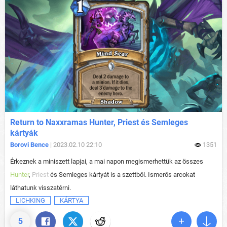
Return to Naxxramas Hunter, Priest és Semleges
kártyák
Borovi Bence
| 2023.02.10 22:10
1351
Érkeznek a miniszett lapjai, a mai napon megismerhettük az összes
Hunter
,
Priest
és Semleges kártyát is a szettből. Ismerős arcokat
láthatunk visszatérni.
LICHKING
KÁRTYA
5