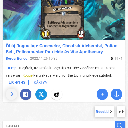
Öt új Rogue lap: Concoctor, Ghoulish Alchemist, Potion
Belt, Potionmaster Putricide és Vile Apothecary
Borovi Bence
| 2022.11.25 19:35
1974
Trump
- tudjátok, az a másik - egy új YouTube videóban mutatta be a
várva-várt
Rogue
kártyákat a March of the Lich King kiegészítőből.
LICHKING
KÁRTYA
3
Régebbi