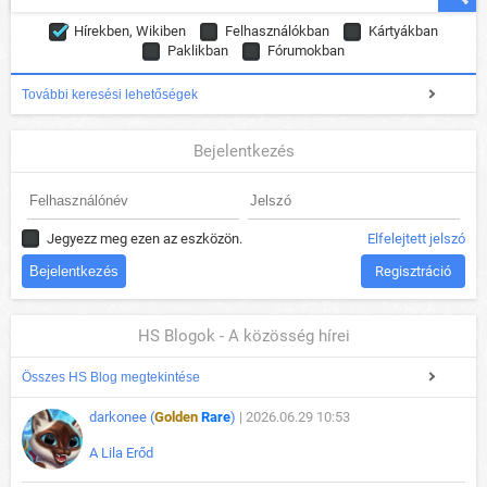
Hírekben, Wikiben
Felhasználókban
Kártyákban
Paklikban
Fórumokban
További keresési lehetőségek
Bejelentkezés
Jegyezz meg ezen az eszközön.
Elfelejtett jelszó
Regisztráció
HS Blogok - A közösség hírei
Összes HS Blog megtekintése
darkonee (
Golden
Rare
)
| 2026.06.29 10:53
A Lila Erőd