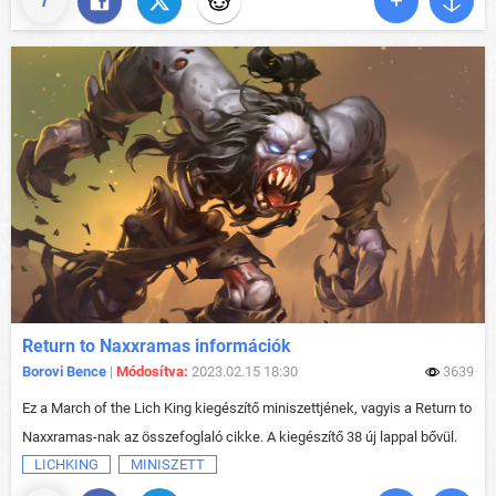
7
Return to Naxxramas információk
Borovi Bence
|
Módosítva:
2023.02.15 18:30
3639
Ez a March of the Lich King kiegészítő miniszettjének, vagyis a Return to
Naxxramas-nak az összefoglaló cikke. A kiegészítő 38 új lappal bővül.
LICHKING
MINISZETT