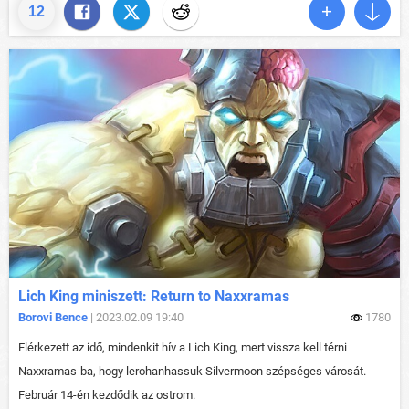
12
Lich King miniszett: Return to Naxxramas
Borovi Bence
| 2023.02.09 19:40
1780
Elérkezett az idő, mindenkit hív a Lich King, mert vissza kell térni
Naxxramas-ba, hogy lerohanhassuk Silvermoon szépséges városát.
Február 14-én kezdődik az ostrom.