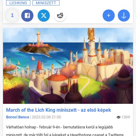
LICHKING
MINISZETT
1
March of the Lich King miniszett - az első képek
Borovi Bence
| 2023.02.08 21:00
1369
Várhatóan holnap - február 9-én - bemutatásra kerül a legújabb
miniszett, de már tölti fel a képeket a Hearthstone csapat a Twitterre.