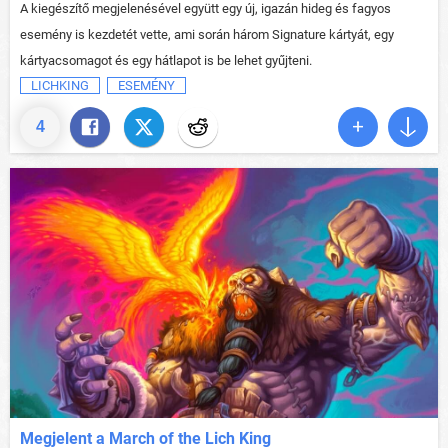
A kiegészítő megjelenésével együtt egy új, igazán hideg és fagyos
esemény is kezdetét vette, ami során három Signature kártyát, egy
kártyacsomagot és egy hátlapot is be lehet gyűjteni.
LICHKING
ESEMÉNY
4
Megjelent a March of the Lich King