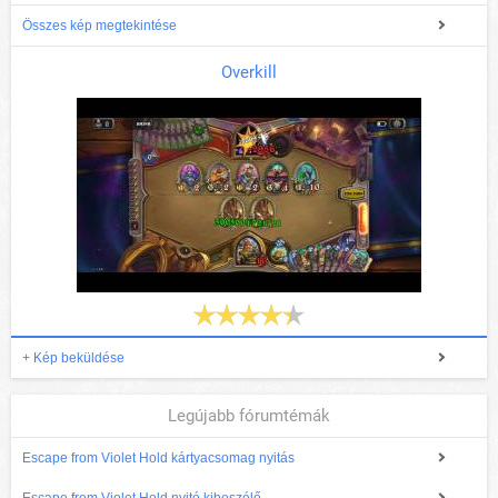
Összes kép megtekintése
Overkill
+ Kép beküldése
Legújabb fórumtémák
Escape from Violet Hold kártyacsomag nyitás