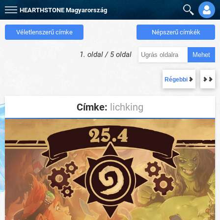
HEARTHSTONE
Magyarország
Véletlenszerű címke
Népszerű címkék
1. oldal / 5 oldal
Mehet
Régebbi
Címke:
lichking