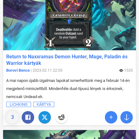
Return to Naxxramas Demon Hunter, Mage, Paladin és
Warrior kártyák
Borovi Bence
| 2023.02.11 22:55
1535
A mai napon újabb izgalmas lapokat ismerhettünk meg a február 14-én
megjelenő miniszettből. Mindenféle dual-típusú lények is érkeznek,
nemcsak Undead-ek.
LICHKING
KÁRTYA
3