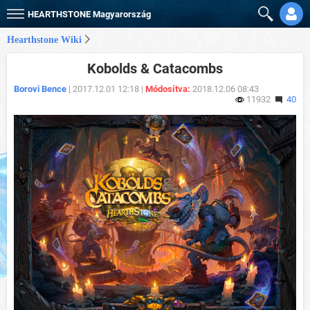
HEARTHSTONE
Magyarország
Hearthstone Wiki
Kobolds & Catacombs
Borovi Bence
| 2017.12.01 12:18 |
Módosítva:
2018.12.06 08:43
11932
40