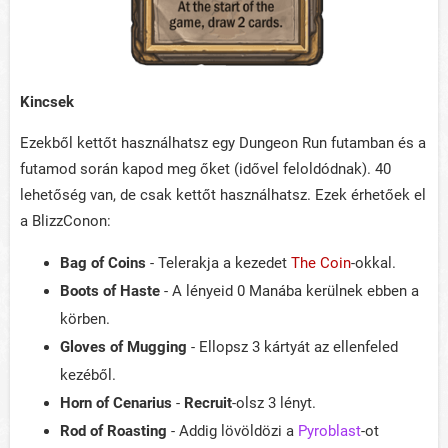
Kincsek
Ezekből kettőt használhatsz egy Dungeon Run futamban és a
futamod során kapod meg őket (idővel feloldódnak). 40
lehetőség van, de csak kettőt használhatsz. Ezek érhetőek el
a BlizzConon:
Bag of Coins
- Telerakja a kezedet
The Coin
-okkal.
Boots of Haste
- A lényeid 0 Manába kerülnek ebben a
körben.
Gloves of Mugging
- Ellopsz 3 kártyát az ellenfeled
kezéből.
Horn of Cenarius
-
Recruit
-olsz 3 lényt.
Rod of Roasting
- Addig lövöldözi a
Pyroblast
-ot