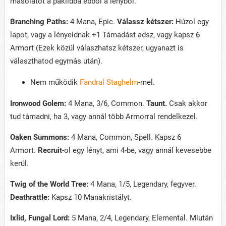
másolatot a paklidba ebből a lényből.
Branching Paths:
4 Mana, Epic.
Válassz kétszer:
Húzol egy
lapot, vagy a lényeidnak +1 Támadást adsz, vagy kapsz 6
Armort (Ezek közül válaszhatsz kétszer, ugyanazt is
választhatod egymás után).
Nem működik
Fandral Staghelm
-mel.
Ironwood Golem:
4 Mana, 3/6, Common.
Taunt.
Csak akkor
tud támadni, ha 3, vagy annál több Armorral rendelkezel.
Oaken Summons:
4 Mana, Common, Spell. Kapsz 6
Armort.
Recruit
-ol egy lényt, ami 4-be, vagy annál kevesebbe
kerül.
Twig of the World Tree:
4 Mana, 1/5, Legendary, fegyver.
Deathrattle:
Kapsz 10 Manakristályt.
Ixlid, Fungal Lord:
5 Mana, 2/4, Legendary, Elemental. Miután