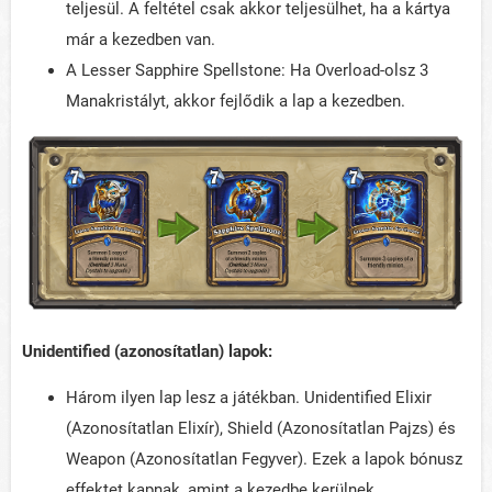
teljesül. A feltétel csak akkor teljesülhet, ha a kártya
már a kezedben van.
A Lesser Sapphire Spellstone: Ha Overload-olsz 3
Manakristályt, akkor fejlődik a lap a kezedben.
Unidentified (azonosítatlan) lapok:
Három ilyen lap lesz a játékban. Unidentified Elixir
(Azonosítatlan Elixír), Shield (Azonosítatlan Pajzs) és
Weapon (Azonosítatlan Fegyver). Ezek a lapok bónusz
effektet kapnak, amint a kezedbe kerülnek.