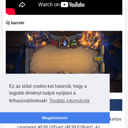
Új harctér
Ez az oldal cookie-kat használ, hogy a
legjobb élményt tudjuk nyújtani a
felhasználóinknak!
További információk
Előrendelés
Megértettem!
A kiegészítő megjelenéséig lehet előrendelni 50 kártya
csomagot 49,99 USD-ért (49,99 EUR-ért). Az