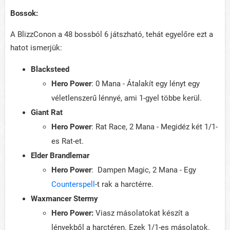
Bossok:
A BlizzConon a 48 bossból 6 játszható, tehát egyelőre ezt a
hatot ismerjük:
Blacksteed
Hero Power
: 0 Mana - Átalakít egy lényt egy
véletlenszerű lénnyé, ami 1-gyel többe kerül.
Giant Rat
Hero Power
: Rat Race, 2 Mana - Megidéz két 1/1-
es Rat-et.
Elder Brandlemar
Hero Power
: Dampen Magic, 2 Mana - Egy
Counterspell
-t rak a harctérre.
Waxmancer Stermy
Hero Power:
Viasz másolatokat készít a
lényekből a harctéren. Ezek 1/1-es másolatok.