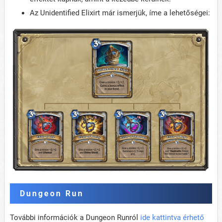
Az Unidentified Elixirt már ismerjük, íme a lehetőségei:
Dungeon Run
További információk a Dungeon Runról
ide kattintva érhető