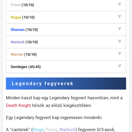
Priest
(10/10)
Rogue
(10/10)
Shaman
(10/10)
Warlock
(10/10)
Warrior
(10/10)
Semleges (45/45)
Legendary fegyverek
Minden kaszt kap egy Legendary fegyvert hasonlóan, mint a
Death Knight
hősök az előző kiegészítőben.
Egy Legendary fegyvert kap ingyenesen mindenki.
A "casterek" (
Mage
,
Priest
,
Warlock
) fegyverei 0/3-asok,