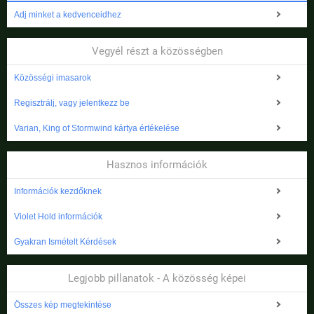
Adj minket a kedvenceidhez
Vegyél részt a közösségben
Közösségi imasarok
Regisztrálj, vagy jelentkezz be
Varian, King of Stormwind kártya értékelése
Hasznos információk
Információk kezdőknek
Violet Hold információk
Gyakran Ismételt Kérdések
Legjobb pillanatok - A közösség képei
Összes kép megtekintése