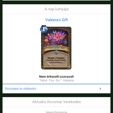
A nap kártyája
Valeera's Gift
Nem érkezett szavazat!
"Here. You. Go." -Valeera
Részletek és értékelés
Aktuális Kocsmai Verekedés
Henchmania