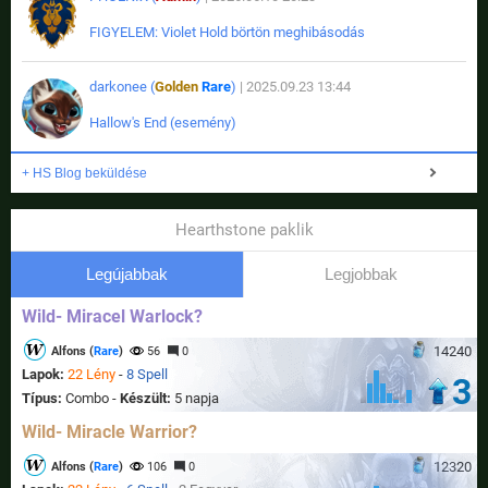
FIGYELEM: Violet Hold börtön meghibásodás
darkonee (
Golden
Rare
)
| 2025.09.23 13:44
Hallow's End (esemény)
+ HS Blog beküldése
Hearthstone paklik
Legújabbak
Legjobbak
Wild- Miracel Warlock?
14240
Alfons (
Rare
)
56
0
Lapok:
22 Lény
-
8 Spell
3
Típus:
Combo -
Készült:
5 napja
Wild- Miracle Warrior?
12320
Alfons (
Rare
)
106
0