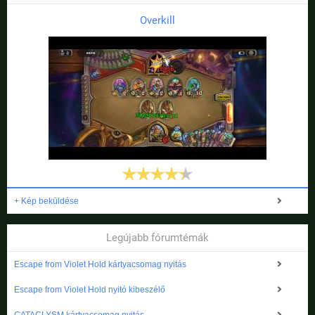
Overkill
+ Kép beküldése
Legújabb fórumtémák
Escape from Violet Hold kártyacsomag nyitás
Escape from Violet Hold nyitó kibeszélő