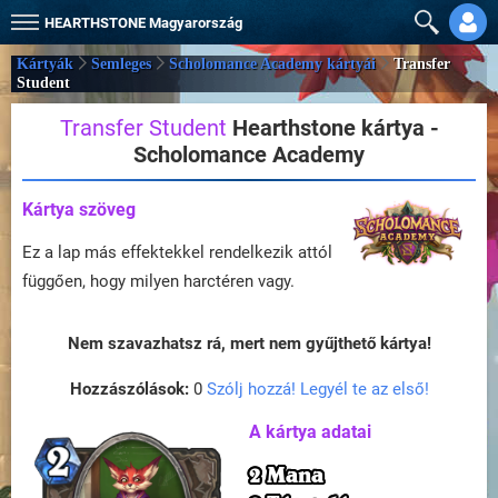
HEARTHSTONE
Magyarország
Kártyák
Semleges
Scholomance Academy kártyái
Transfer
Student
Transfer Student
Hearthstone kártya -
Scholomance Academy
Kártya szöveg
Ez a lap más effektekkel rendelkezik attól
függően, hogy milyen harctéren vagy.
Nem szavazhatsz rá, mert nem gyűjthető kártya!
Hozzászólások:
0
Szólj hozzá! Legyél te az első!
A kártya adatai
2 Mana