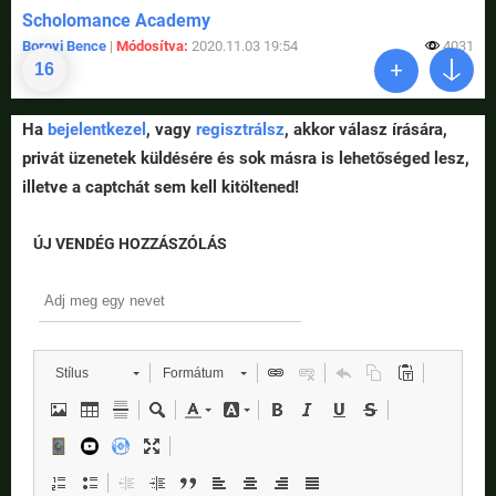
Scholomance Academy
Borovi Bence
|
Módosítva:
2020.11.03 19:54
4031
16
Ha
bejelentkezel
, vagy
regisztrálsz
, akkor válasz írására,
privát üzenetek küldésére és sok másra is lehetőséged lesz,
illetve a captchát sem kell kitöltened!
ÚJ VENDÉG HOZZÁSZÓLÁS
Stílus
Formátum