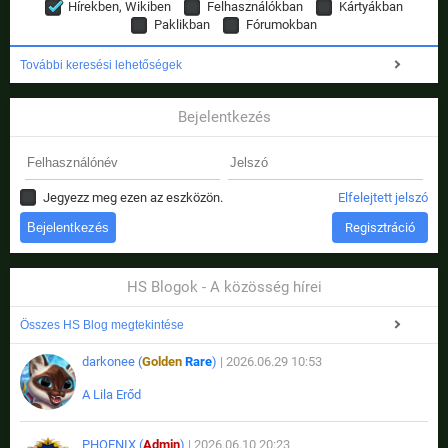
Hírekben, Wikiben
Felhasználókban
Kártyákban
Paklikban
Fórumokban
További keresési lehetőségek
Bejelentkezés
Jegyezz meg ezen az eszközön.
Elfelejtett jelszó
Regisztráció
HS Blogok - A közösség hírei
Összes HS Blog megtekintése
darkonee (
Golden
Rare
)
| 2026.06.29 10:53
A Lila Erőd
PHOENIX (
Admin
)
| 2026.06.10 20:23