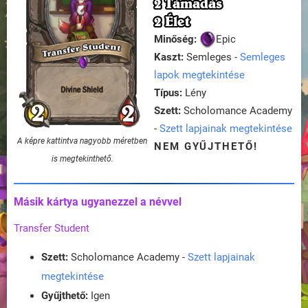
2 Támadás
2 Élet
Minőség:
Epic
Kaszt:
Semleges -
Semleges
lapok megtekintése
Típus:
Lény
Szett:
Scholomance Academy
-
Szett lapjainak megtekintése
A képre kattintva nagyobb méretben
NEM GYŰJTHETŐ!
is megtekinthető.
Másik kártya ugyanezzel a névvel
Transfer Student
Szett:
Scholomance Academy -
Szett lapjainak
megtekintése
Gyűjthető:
Igen