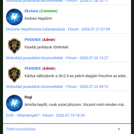
Weboldal javaslatok/észrevételek - Fórum · 2026.07.28 20:17
Ekstone (
Common
)
Kedves Naplóm!
Ekstone Hearthstone kalandozásai - Fórum · 2026.07.27 07:09
PHOENIX (
Admin
)
Kisebb javítások történtek:
Weboldal javaslatok/észrevételek - Fórum · 2026.07.26 13:27
PHOENIX (
Admin
)
Kártya változások a 36.0.3-as patch alapján frissítve az adatbázisban (képek is cserélve).
Weboldal javaslatok/észrevételek - Fórum · 2026.07.22 09:12
Ragi
Amióta bejött, csak ezzel játszom. Viszont mint minden más - akár az alapjáték is, ez is baromira összetett lett. Néha már pár kör után is esélytelen az egész. Vagy irreállisan túltápol valaki, vagy lelép a partner, vagy csak hülye mint a segg. És amikor eljönne az én időm, na akkor jön el mindenki másé is. Engem jobban érdekelne, hogy ki milyen ratingen szokott játszani. Na ez lenne egy érdekes adat.
DUÓ - Vélemények? - Fórum · 2026.07.19 18:34
Több hozzászólás