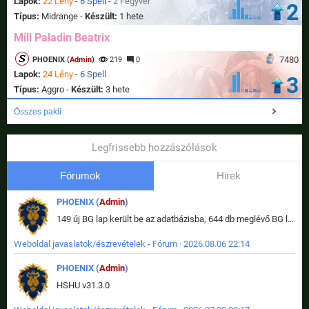
Lapok:
22 Lény
-
6 Spell
-
2 Fegyver
2
Típus:
Midrange -
Készült:
1 hete
Mill Paladin Beatrix
7480
PHOENIX (
Admin
)
219
0
Lapok:
24 Lény
-
6 Spell
3
Típus:
Aggro -
Készült:
3 hete
Összes pakli
Legfrissebb hozzászólások
Fórumok
Hirek
PHOENIX (
Admin
)
149 új BG lap került be az adatbázisba, 644 db meglévő BG lap módosult, bekerültek az új képek a megváltozott lapokhoz is.
Weboldal javaslatok/észrevételek - Fórum · 2026.08.06 22:14
PHOENIX (
Admin
)
HSHU v31.3.0