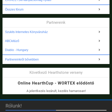
CATACLYSM kártyacsomag nyitás
Összes fórum
Partnereink
Szukits Internetes Könyváruház
ABCkitüző
Diablo - Hungary
Partnereinkről bővebben
Következő Hearthstone verseny
Online HearthCup - WORTEX elődöntő
A jelentkezés lezárult, kezdés hamarosan!
Rólunk!