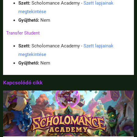
Szett:
Scholomance Academy -
Szett lapjainak
megtekintése
Gyűjthető:
Nem
Transfer Student
Szett:
Scholomance Academy -
Szett lapjainak
megtekintése
Gyűjthető:
Nem
Kapcsolódó cikk