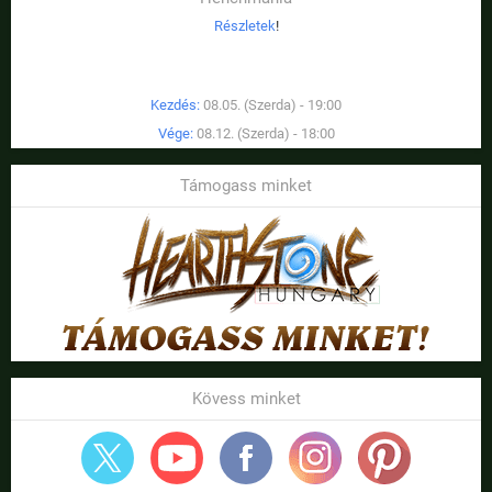
Részletek
!
Kezdés:
08.05. (Szerda) - 19:00
Vége:
08.12. (Szerda) - 18:00
Támogass minket
Kövess minket