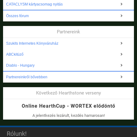
CATACLYSM kártyacsomag nyitás
Összes fórum
Partnereink
Szukits Internetes Könyváruház
ABCkitüző
Diablo - Hungary
Partnereinkről bővebben
Következő Hearthstone verseny
Online HearthCup - WORTEX elődöntő
A jelentkezés lezárult, kezdés hamarosan!
Rólunk!