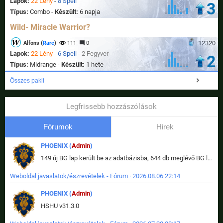
Lapok:
22 Lény
-
8 Spell
3
Típus:
Combo -
Készült:
6 napja
Wild- Miracle Warrior?
12320
Alfons (
Rare
)
111
0
Lapok:
22 Lény
-
6 Spell
-
2 Fegyver
2
Típus:
Midrange -
Készült:
1 hete
Összes pakli
Legfrissebb hozzászólások
Fórumok
Hirek
PHOENIX (
Admin
)
149 új BG lap került be az adatbázisba, 644 db meglévő BG lap módosult, bekerültek az új képek a megváltozott lapokhoz is.
Weboldal javaslatok/észrevételek - Fórum · 2026.08.06 22:14
PHOENIX (
Admin
)
HSHU v31.3.0