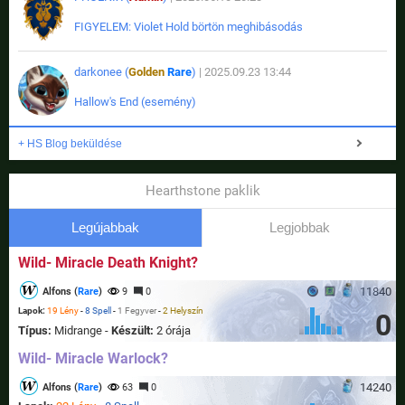
FIGYELEM: Violet Hold börtön meghibásodás
darkonee (
Golden
Rare
)
| 2025.09.23 13:44
Hallow's End (esemény)
+ HS Blog beküldése
Hearthstone paklik
Legújabbak
Legjobbak
Wild- Miracle Death Knight?
11840
Alfons (
Rare
)
9
0
Lapok:
19 Lény
-
8 Spell
-
1 Fegyver
-
2 Helyszín
0
Típus:
Midrange -
Készült:
2 órája
Wild- Miracle Warlock?
14240
Alfons (
Rare
)
63
0