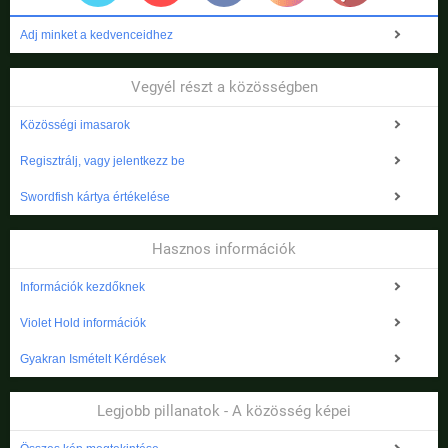
Adj minket a kedvenceidhez
Vegyél részt a közösségben
Közösségi imasarok
Regisztrálj, vagy jelentkezz be
Swordfish kártya értékelése
Hasznos információk
Információk kezdőknek
Violet Hold információk
Gyakran Ismételt Kérdések
Legjobb pillanatok - A közösség képei