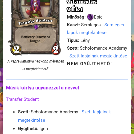
2 Támadás
2 Élet
Minőség:
Epic
Kaszt:
Semleges -
Semleges
lapok megtekintése
Típus:
Lény
Szett:
Scholomance Academy
-
Szett lapjainak megtekintése
A képre kattintva nagyobb méretben
NEM GYŰJTHETŐ!
is megtekinthető.
Másik kártya ugyanezzel a névvel
Transfer Student
Szett:
Scholomance Academy -
Szett lapjainak
megtekintése
Gyűjthető:
Igen