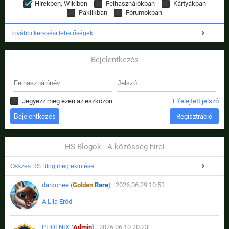
Hírekben, Wikiben
Felhasználókban
Kártyákban
Paklikban
Fórumokban
További keresési lehetőségek
Bejelentkezés
Jegyezz meg ezen az eszközön.
Elfelejtett jelszó
Regisztráció
HS Blogok - A közösség hírei
Összes HS Blog megtekintése
darkonee (
Golden
Rare
)
| 2026.06.29 10:53
A Lila Erőd
PHOENIX (
Admin
)
| 2026.06.10 20:23