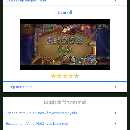
Összes kép megtekintése
Overkill
+ Kép beküldése
Legújabb fórumtémák
Escape from Violet Hold kártyacsomag nyitás
Escape from Violet Hold nyitó kibeszélő