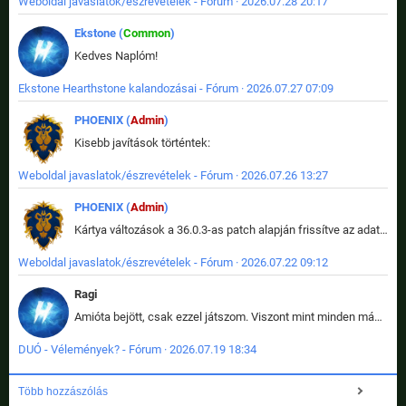
Weboldal javaslatok/észrevételek - Fórum · 2026.07.28 20:17
Ekstone (
Common
)
Kedves Naplóm!
Ekstone Hearthstone kalandozásai - Fórum · 2026.07.27 07:09
PHOENIX (
Admin
)
Kisebb javítások történtek:
Weboldal javaslatok/észrevételek - Fórum · 2026.07.26 13:27
PHOENIX (
Admin
)
Kártya változások a 36.0.3-as patch alapján frissítve az adatbázisban (képek is cserélve).
Weboldal javaslatok/észrevételek - Fórum · 2026.07.22 09:12
Ragi
Amióta bejött, csak ezzel játszom. Viszont mint minden más - akár az alapjáték is, ez is baromira összetett lett. Néha már pár kör után is esélytelen az egész. Vagy irreállisan túltápol valaki, vagy lelép a partner, vagy csak hülye mint a segg. És amikor eljönne az én időm, na akkor jön el mindenki másé is. Engem jobban érdekelne, hogy ki milyen ratingen szokott játszani. Na ez lenne egy érdekes adat.
DUÓ - Vélemények? - Fórum · 2026.07.19 18:34
Több hozzászólás