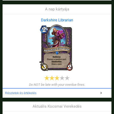
A nap kártyája
Darkshire Librarian
Do NOT be late with your overdue fines.
Részletek és értékelés
Aktuális Kocsmai Verekedés