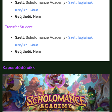
Szett:
Scholomance Academy -
Szett lapjainak
megtekintése
Gyűjthető:
Nem
Transfer Student
Szett:
Scholomance Academy -
Szett lapjainak
megtekintése
Gyűjthető:
Nem
Kapcsolódó cikk