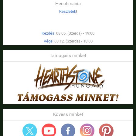
Henchmania
Részletek
!
Kezdés:
08.05. (Szerda) - 19:00
Vége:
08.12. (Szerda) - 18:00
Támogass minket
Kövess minket