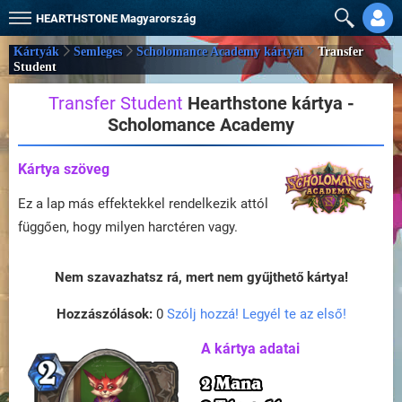
HEARTHSTONE
Magyarország
Kártyák
Semleges
Scholomance Academy kártyái
Transfer
Student
Transfer Student
Hearthstone kártya -
Scholomance Academy
Kártya szöveg
Ez a lap más effektekkel rendelkezik attól
függően, hogy milyen harctéren vagy.
Nem szavazhatsz rá, mert nem gyűjthető kártya!
Hozzászólások:
0
Szólj hozzá! Legyél te az első!
A kártya adatai
2 Mana