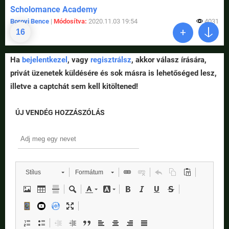
Scholomance Academy
Borovi Bence
|
Módosítva:
2020.11.03 19:54
4031
16
Ha
bejelentkezel
, vagy
regisztrálsz
, akkor válasz írására,
privát üzenetek küldésére és sok másra is lehetőséged lesz,
illetve a captchát sem kell kitöltened!
ÚJ VENDÉG HOZZÁSZÓLÁS
Stílus
Formátum