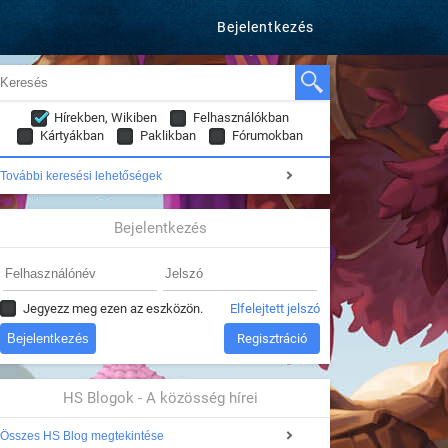
Bejelentkezés
Hírekben, Wikiben
Felhasználókban
Kártyákban
Paklikban
Fórumokban
További keresési lehetőségek
Bejelentkezés
Jegyezz meg ezen az eszközön.
Elfelejtett jelszó
Regisztráció
HS Blogok - A közösség hírei
Összes HS Blog megtekintése