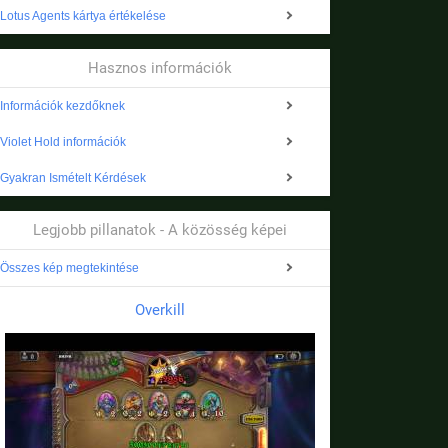
Lotus Agents kártya értékelése
Hasznos információk
Információk kezdőknek
Violet Hold információk
Gyakran Ismételt Kérdések
Legjobb pillanatok - A közösség képei
Összes kép megtekintése
Overkill