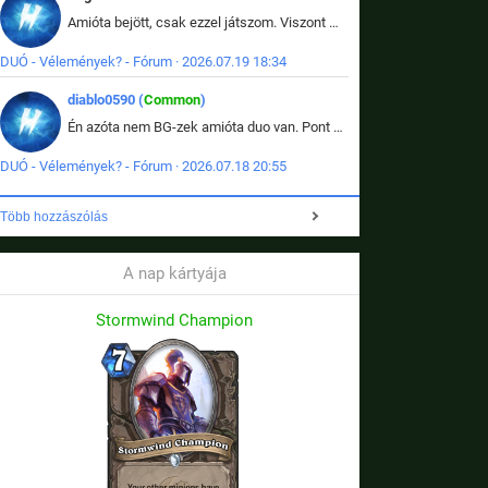
Amióta bejött, csak ezzel játszom. Viszont mint minden más - akár az alapjáték is, ez is baromira összetett lett. Néha már pár kör után is esélytelen az egész. Vagy irreállisan túltápol valaki, vagy lelép a partner, vagy csak hülye mint a segg. És amikor eljönne az én időm, na akkor jön el mindenki másé is. Engem jobban érdekelne, hogy ki milyen ratingen szokott játszani. Na ez lenne egy érdekes adat.
DUÓ - Vélemények? - Fórum · 2026.07.19 18:34
diablo0590 (
Common
)
Én azóta nem BG-zek amióta duo van. Pont azt szerettem benne, hogy rajtam múlik mi történik, nem pedig a társamon. Kérem vissza a régi BG-t :D
DUÓ - Vélemények? - Fórum · 2026.07.18 20:55
Több hozzászólás
A nap kártyája
Stormwind Champion