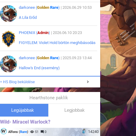
darkonee (
Golden
Rare
)
| 2026.06.29 10:53
A Lila Erőd
PHOENIX (
Admin
)
| 2026.06.10 20:23
FIGYELEM: Violet Hold börtön meghibásodás
darkonee (
Golden
Rare
)
| 2025.09.23 13:44
Hallow's End (esemény)
+ HS Blog beküldése
Hearthstone paklik
Legújabbak
Legjobbak
Wild- Miracel Warlock?
14240
Alfons (
Rare
)
51
0