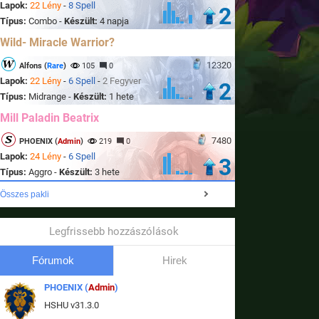
Lapok:
22 Lény
-
8 Spell
2
Típus:
Combo -
Készült:
4 napja
Wild- Miracle Warrior?
12320
Alfons (
Rare
)
105
0
Lapok:
22 Lény
-
6 Spell
-
2 Fegyver
2
Típus:
Midrange -
Készült:
1 hete
Mill Paladin Beatrix
7480
PHOENIX (
Admin
)
219
0
Lapok:
24 Lény
-
6 Spell
3
Típus:
Aggro -
Készült:
3 hete
Összes pakli
Legfrissebb hozzászólások
Fórumok
Hirek
PHOENIX (
Admin
)
HSHU v31.3.0