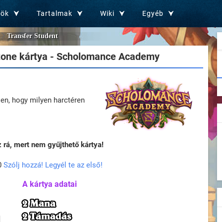
zök
Tartalmak
Wiki
Egyéb
Transfer Student
one kártya - Scholomance Academy
ően, hogy milyen harctéren
rá, mert nem gyűjthető kártya!
0
Szólj hozzá! Legyél te az első!
A kártya adatai
2 Mana
2 Támadás