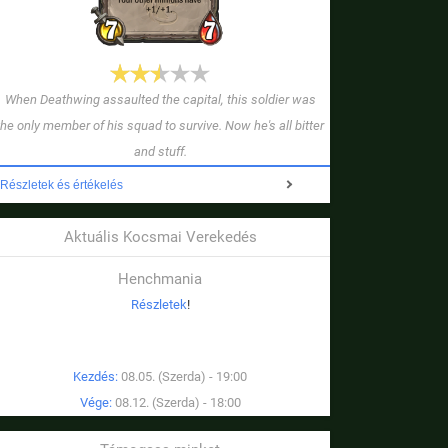
When Deathwing assaulted the capital, this soldier was
the only member of his squad to survive. Now he's all bitter
and stuff.
Részletek és értékelés
Aktuális Kocsmai Verekedés
Henchmania
Részletek
!
Kezdés:
08.05. (Szerda) - 19:00
Vége:
08.12. (Szerda) - 18:00