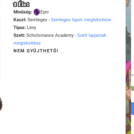
2 Élet
Minőség:
Epic
Kaszt:
Semleges -
Semleges lapok megtekintése
Típus:
Lény
Szett:
Scholomance Academy -
Szett lapjainak
megtekintése
NEM GYŰJTHETŐ!