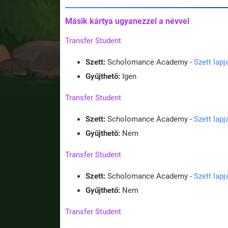
Másik kártya ugyanezzel a névvel
Transfer Student
Szett:
Scholomance Academy -
Szett lap
Gyűjthető:
Igen
Transfer Student
Szett:
Scholomance Academy -
Szett lap
Gyűjthető:
Nem
Transfer Student
Szett:
Scholomance Academy -
Szett lap
Gyűjthető:
Nem
Transfer Student