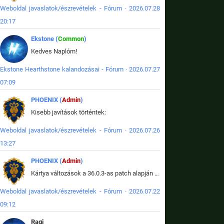
Weboldal javaslatok/észrevételek - Fórum · 2026.07.28
20:17
Ekstone (
Common
)
Kedves Naplóm!
Ekstone Hearthstone kalandozásai - Fórum · 2026.07.27
07:09
PHOENIX (
Admin
)
Kisebb javítások történtek:
Weboldal javaslatok/észrevételek - Fórum · 2026.07.26
13:27
PHOENIX (
Admin
)
Kártya változások a 36.0.3-as patch alapján frissítve az adatbázisban (képek is cserélve).
Weboldal javaslatok/észrevételek - Fórum · 2026.07.22
09:12
Ragi