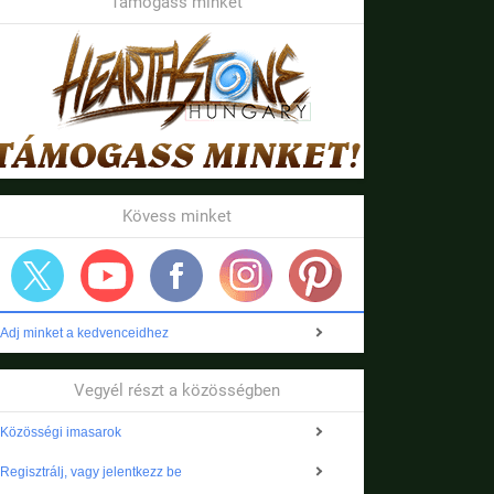
Támogass minket
Kövess minket
Adj minket a kedvenceidhez
Vegyél részt a közösségben
Közösségi imasarok
Regisztrálj, vagy jelentkezz be