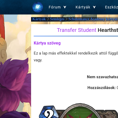
Fórum
Kártyák
Eszkö
Kártyák
Semleges
Scholomance Academy kártyái
Transfer Student
Hearthst
Kártya szöveg
Ez a lap más effektekkel rendelkezik attól függ
vagy.
Nem szavazhatsz 
Hozzászólások: