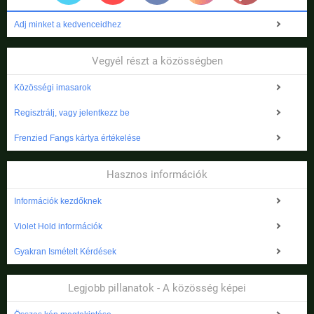
Adj minket a kedvenceidhez
Vegyél részt a közösségben
Közösségi imasarok
Regisztrálj, vagy jelentkezz be
Frenzied Fangs kártya értékelése
Hasznos információk
Információk kezdőknek
Violet Hold információk
Gyakran Ismételt Kérdések
Legjobb pillanatok - A közösség képei