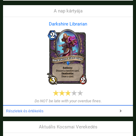
A nap kártyája
Darkshire Librarian
Do NOT be late with your overdue fines.
Részletek és értékelés
Aktuális Kocsmai Verekedés