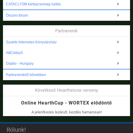
CATACLYSM kártyacsomag nyitás
Összes fórum
Partnereink
Szukits Internetes Könyváruház
ABCkitüző
Diablo - Hungary
Partnereinkről bővebben
Következő Hearthstone verseny
Online HearthCup - WORTEX elődöntő
A jelentkezés lezárult, kezdés hamarosan!
Rólunk!