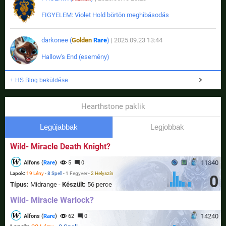
FIGYELEM: Violet Hold börtön meghibásodás
darkonee (
Golden
Rare
)
| 2025.09.23 13:44
Hallow's End (esemény)
+ HS Blog beküldése
Hearthstone paklik
Legújabbak
Legjobbak
Wild- Miracle Death Knight?
11840
Alfons (
Rare
)
5
0
Lapok:
19 Lény
-
8 Spell
-
1 Fegyver
-
2 Helyszín
0
Típus:
Midrange -
Készült:
56 perce
Wild- Miracle Warlock?
14240
Alfons (
Rare
)
62
0