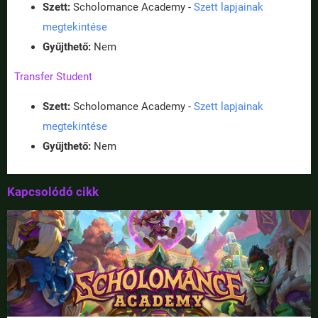
Szett:
Scholomance Academy -
Szett lapjainak
megtekintése
Gyűjthető:
Nem
Transfer Student
Szett:
Scholomance Academy -
Szett lapjainak
megtekintése
Gyűjthető:
Nem
Kapcsolódó cikk