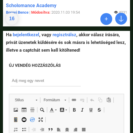
Scholomance Academy
Borovi Bence
|
Módosítva:
2020.11.03 19:54
4031
16
Ha
bejelentkezel
, vagy
regisztrálsz
, akkor válasz írására,
privát üzenetek küldésére és sok másra is lehetőséged lesz,
illetve a captchát sem kell kitöltened!
ÚJ VENDÉG HOZZÁSZÓLÁS
Stílus
Formátum