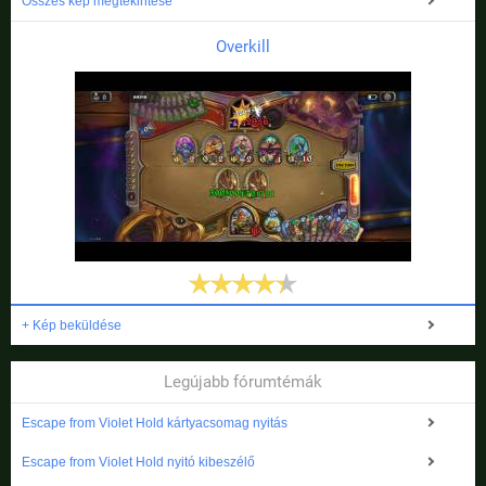
Összes kép megtekintése
Overkill
+ Kép beküldése
Legújabb fórumtémák
Escape from Violet Hold kártyacsomag nyitás
Escape from Violet Hold nyitó kibeszélő