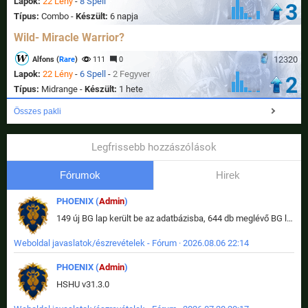
Lapok:
22 Lény
-
8 Spell
3
Típus:
Combo -
Készült:
6 napja
Wild- Miracle Warrior?
12320
Alfons (
Rare
)
111
0
Lapok:
22 Lény
-
6 Spell
-
2 Fegyver
2
Típus:
Midrange -
Készült:
1 hete
Összes pakli
Legfrissebb hozzászólások
Fórumok
Hirek
PHOENIX (
Admin
)
149 új BG lap került be az adatbázisba, 644 db meglévő BG lap módosult, bekerültek az új képek a megváltozott lapokhoz is.
Weboldal javaslatok/észrevételek - Fórum · 2026.08.06 22:14
PHOENIX (
Admin
)
HSHU v31.3.0