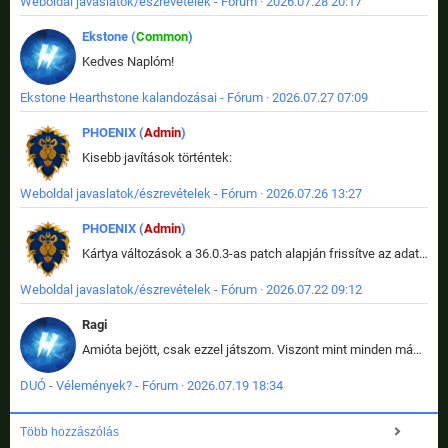
Weboldal javaslatok/észrevételek - Fórum · 2026.07.28 20:17
Ekstone (
Common
)
Kedves Naplóm!
Ekstone Hearthstone kalandozásai - Fórum · 2026.07.27 07:09
PHOENIX (
Admin
)
Kisebb javítások történtek:
Weboldal javaslatok/észrevételek - Fórum · 2026.07.26 13:27
PHOENIX (
Admin
)
Kártya változások a 36.0.3-as patch alapján frissítve az adatbázisban (képek is cserélve).
Weboldal javaslatok/észrevételek - Fórum · 2026.07.22 09:12
Ragi
Amióta bejött, csak ezzel játszom. Viszont mint minden más - akár az alapjáték is, ez is baromira összetett lett. Néha már pár kör után is esélytelen az egész. Vagy irreállisan túltápol valaki, vagy lelép a partner, vagy csak hülye mint a segg. És amikor eljönne az én időm, na akkor jön el mindenki másé is. Engem jobban érdekelne, hogy ki milyen ratingen szokott játszani. Na ez lenne egy érdekes adat.
DUÓ - Vélemények? - Fórum · 2026.07.19 18:34
Több hozzászólás