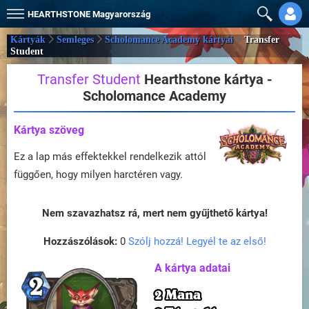
HEARTHSTONE
Magyarország
Kártyák
Semleges
Scholomance Academy kártyái
Transfer
Student
Transfer Student
Hearthstone kártya -
Scholomance Academy
Kártya szöveg
Ez a lap más effektekkel rendelkezik attól
függően, hogy milyen harctéren vagy.
Nem szavazhatsz rá, mert nem gyűjthető kártya!
Hozzászólások:
0
Szólj hozzá! Legyél te az első!
A kártya adatai
2 Mana