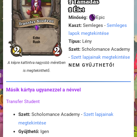
2 Támadás
2 Élet
Minőség:
Epic
Kaszt:
Semleges -
Semleges
lapok megtekintése
Típus:
Lény
Szett:
Scholomance Academy
-
Szett lapjainak megtekintése
A képre kattintva nagyobb méretben
NEM GYŰJTHETŐ!
is megtekinthető.
Másik kártya ugyanezzel a névvel
Transfer Student
Szett:
Scholomance Academy -
Szett lapjainak
megtekintése
Gyűjthető:
Igen