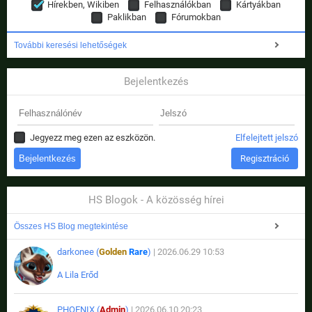
Hírekben, Wikiben
Felhasználókban
Kártyákban
Paklikban
Fórumokban
További keresési lehetőségek
Bejelentkezés
Jegyezz meg ezen az eszközön.
Elfelejtett jelszó
Regisztráció
HS Blogok - A közösség hírei
Összes HS Blog megtekintése
darkonee (
Golden
Rare
)
| 2026.06.29 10:53
A Lila Erőd
PHOENIX (
Admin
)
| 2026.06.10 20:23