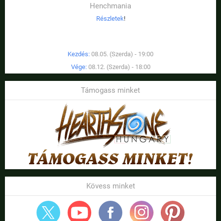
Henchmania
Részletek
!
Kezdés:
08.05. (Szerda) - 19:00
Vége:
08.12. (Szerda) - 18:00
Támogass minket
Kövess minket