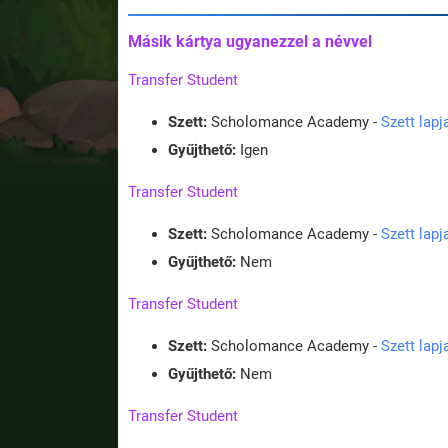
Másik kártya ugyanezzel a névvel
Transfer Student
Szett:
Scholomance Academy -
Szett lap
Gyűjthető:
Igen
Transfer Student
Szett:
Scholomance Academy -
Szett lap
Gyűjthető:
Nem
Transfer Student
Szett:
Scholomance Academy -
Szett lap
Gyűjthető:
Nem
Transfer Student