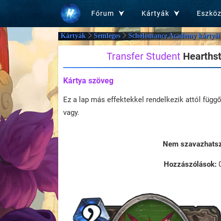
Fórum
Kártyák
Eszkö
Kártyák
Semleges
Scholomance Academy kártyái
Transfer Student
Hearthst
Kártya szöveg
Ez a lap más effektekkel rendelkezik attól függ
vagy.
Nem szavazhatsz 
Hozzászólások: