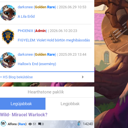
darkonee (
Golden
Rare
)
| 2026.06.29 10:53
A Lila Erőd
PHOENIX (
Admin
)
| 2026.06.10 20:23
FIGYELEM: Violet Hold börtön meghibásodás
darkonee (
Golden
Rare
)
| 2025.09.23 13:44
Hallow's End (esemény)
+ HS Blog beküldése
Hearthstone paklik
Legújabbak
Legjobbak
Wild- Miracel Warlock?
14240
Alfons (
Rare
)
51
0