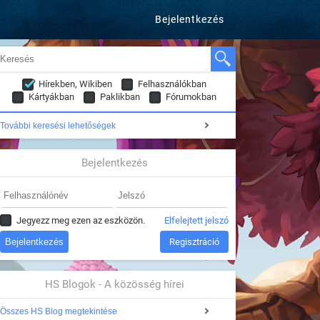
Bejelentkezés
Hírekben, Wikiben
Felhasználókban
Kártyákban
Paklikban
Fórumokban
További keresési lehetőségek
Bejelentkezés
Jegyezz meg ezen az eszközön.
Elfelejtett jelszó
Regisztráció
HS Blogok - A közösség hírei
Összes HS Blog megtekintése