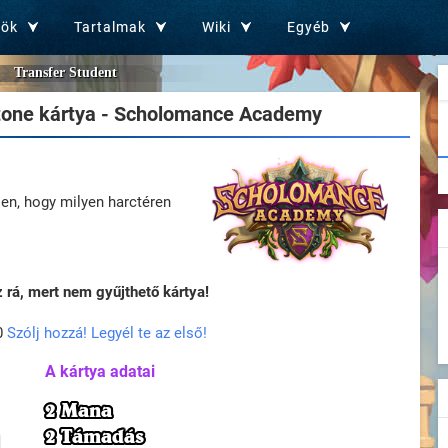
zök
Tartalmak
Wiki
Egyéb
Transfer Student
one kártya - Scholomance Academy
ően, hogy milyen harctéren
rá, mert nem gyűjthető kártya!
0
Szólj hozzá! Legyél te az első!
A kártya adatai
2 Mana
2 Támadás