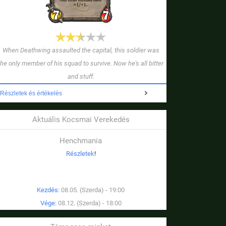
When Deathwing assaulted the capital, this soldier was
the only member of his squad to survive. Now he's all bitter
and stuff.
Részletek és értékelés
Aktuális Kocsmai Verekedés
Henchmania
Részletek
!
Kezdés:
08.05. (Szerda) - 19:00
Vége:
08.12. (Szerda) - 18:00