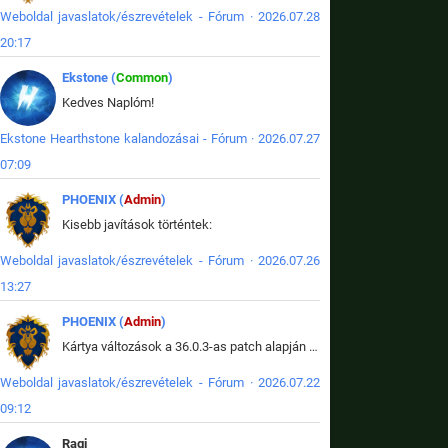
Weboldal javaslatok/észrevételek - Fórum · 2026.07.28
20:17
Ekstone (
Common
)
Kedves Naplóm!
Ekstone Hearthstone kalandozásai - Fórum · 2026.07.27
07:09
PHOENIX (
Admin
)
Kisebb javítások történtek:
Weboldal javaslatok/észrevételek - Fórum · 2026.07.26
13:27
PHOENIX (
Admin
)
Kártya változások a 36.0.3-as patch alapján frissítve az adatbázisban (képek is cserélve).
Weboldal javaslatok/észrevételek - Fórum · 2026.07.22
09:12
Ragi