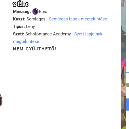
2 Élet
Minőség:
Epic
Kaszt:
Semleges -
Semleges lapok megtekintése
Típus:
Lény
Szett:
Scholomance Academy -
Szett lapjainak
megtekintése
NEM GYŰJTHETŐ!