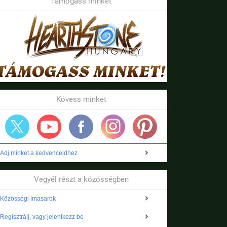
Támogass minket
Kövess minket
Adj minket a kedvenceidhez
Vegyél részt a közösségben
Közösségi imasarok
Regisztrálj, vagy jelentkezz be