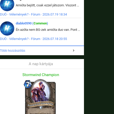
Amióta bejött, csak ezzel játszom. Viszont mint minden más - akár az alapjáték is, ez is baromira összetett lett. Néha már pár kör után is esélytelen az egész. Vagy irreállisan túltápol valaki, vagy lelép a partner, vagy csak hülye mint a segg. És amikor eljönne az én időm, na akkor jön el mindenki másé is. Engem jobban érdekelne, hogy ki milyen ratingen szokott játszani. Na ez lenne egy érdekes adat.
DUÓ - Vélemények? - Fórum · 2026.07.19 18:34
diablo0590 (
Common
)
Én azóta nem BG-zek amióta duo van. Pont azt szerettem benne, hogy rajtam múlik mi történik, nem pedig a társamon. Kérem vissza a régi BG-t :D
DUÓ - Vélemények? - Fórum · 2026.07.18 20:55
Több hozzászólás
A nap kártyája
Stormwind Champion