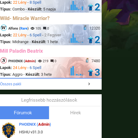
Lapok:
22 Lény
-
8 Spell
2
Típus:
Combo -
Készült:
5 napja
Wild- Miracle Warrior?
12320
Alfons (
Rare
)
105
0
Lapok:
22 Lény
-
6 Spell
-
2 Fegyver
2
Típus:
Midrange -
Készült:
1 hete
Mill Paladin Beatrix
7480
PHOENIX (
Admin
)
219
0
Lapok:
24 Lény
-
6 Spell
3
Típus:
Aggro -
Készült:
3 hete
Összes pakli
Legfrissebb hozzászólások
Fórumok
Hirek
PHOENIX (
Admin
)
HSHU v31.3.0