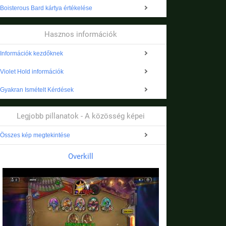
Boisterous Bard kártya értékelése
Hasznos információk
Információk kezdőknek
Violet Hold információk
Gyakran Ismételt Kérdések
Legjobb pillanatok - A közösség képei
Összes kép megtekintése
Overkill