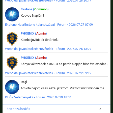
Weboldal javaslatok/észrevételek - Fórum · 2026.07.28 20:17
Ekstone (
Common
)
Kedves Naplóm!
Ekstone Hearthstone kalandozásai - Fórum · 2026.07.27 07:09
PHOENIX (
Admin
)
Kisebb javítások történtek:
Weboldal javaslatok/észrevételek - Fórum · 2026.07.26 13:27
PHOENIX (
Admin
)
Kártya változások a 36.0.3-as patch alapján frissítve az adatbázisban (képek is cserélve).
Weboldal javaslatok/észrevételek - Fórum · 2026.07.22 09:12
Ragi
Amióta bejött, csak ezzel játszom. Viszont mint minden más - akár az alapjáték is, ez is baromira összetett lett. Néha már pár kör után is esélytelen az egész. Vagy irreállisan túltápol valaki, vagy lelép a partner, vagy csak hülye mint a segg. És amikor eljönne az én időm, na akkor jön el mindenki másé is. Engem jobban érdekelne, hogy ki milyen ratingen szokott játszani. Na ez lenne egy érdekes adat.
DUÓ - Vélemények? - Fórum · 2026.07.19 18:34
Több hozzászólás