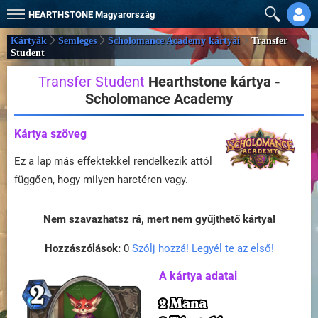
HEARTHSTONE
Magyarország
Kártyák
Semleges
Scholomance Academy kártyái
Transfer
Student
Transfer Student
Hearthstone kártya -
Scholomance Academy
Kártya szöveg
Ez a lap más effektekkel rendelkezik attól
függően, hogy milyen harctéren vagy.
Nem szavazhatsz rá, mert nem gyűjthető kártya!
Hozzászólások:
0
Szólj hozzá! Legyél te az első!
A kártya adatai
2 Mana