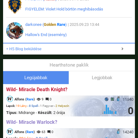
FIGYELEM: Violet Hold börtön meghibásodás
darkonee (
Golden
Rare
)
| 2025.09.23 13:44
Hallow's End (esemény)
+ HS Blog beküldése
Hearthstone paklik
Legújabbak
Legjobbak
Wild- Miracle Death Knight?
11840
Alfons (
Rare
)
9
0
Lapok:
19 Lény
-
8 Spell
-
1 Fegyver
-
2 Helyszín
0
Típus:
Midrange -
Készült:
2 órája
Wild- Miracle Warlock?
14240
Alfons (
Rare
)
63
0