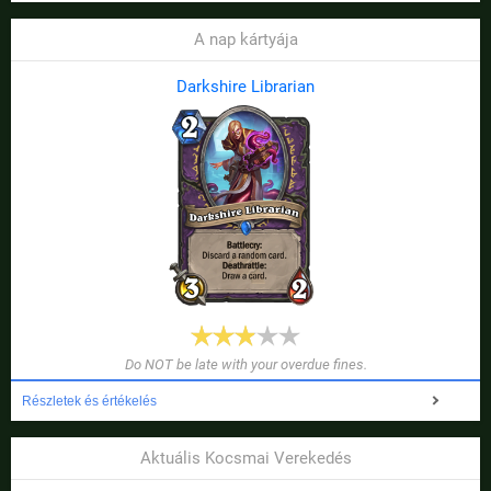
A nap kártyája
Darkshire Librarian
Do NOT be late with your overdue fines.
Részletek és értékelés
Aktuális Kocsmai Verekedés