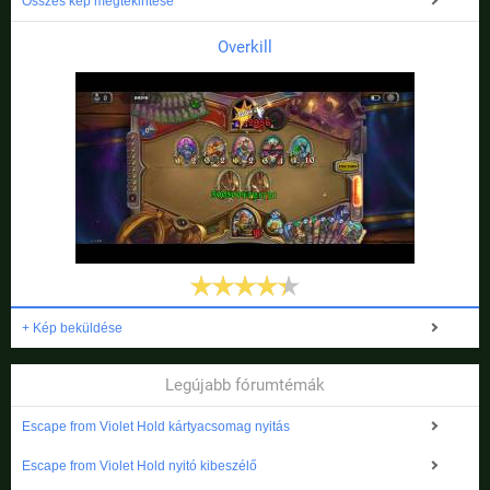
Összes kép megtekintése
Overkill
+ Kép beküldése
Legújabb fórumtémák
Escape from Violet Hold kártyacsomag nyitás
Escape from Violet Hold nyitó kibeszélő