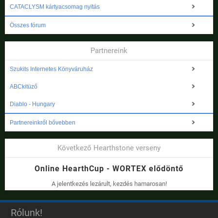
CATACLYSM kártyacsomag nyitás
Összes fórum
Partnereink
Szukits Internetes Könyváruház
ABCkitüző
Diablo - Hungary
Partnereinkről bővebben
Következő Hearthstone verseny
Online HearthCup - WORTEX elődöntő
A jelentkezés lezárult, kezdés hamarosan!
Rólunk!