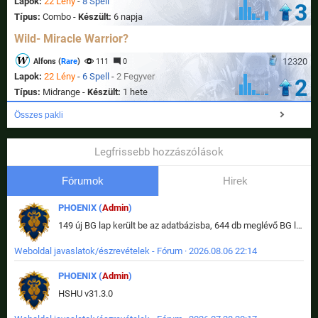
Lapok:
22 Lény
-
8 Spell
3
Típus:
Combo -
Készült:
6 napja
Wild- Miracle Warrior?
12320
Alfons (
Rare
)
111
0
Lapok:
22 Lény
-
6 Spell
-
2 Fegyver
2
Típus:
Midrange -
Készült:
1 hete
Összes pakli
Legfrissebb hozzászólások
Fórumok
Hirek
PHOENIX (
Admin
)
149 új BG lap került be az adatbázisba, 644 db meglévő BG lap módosult, bekerültek az új képek a megváltozott lapokhoz is.
Weboldal javaslatok/észrevételek - Fórum · 2026.08.06 22:14
PHOENIX (
Admin
)
HSHU v31.3.0