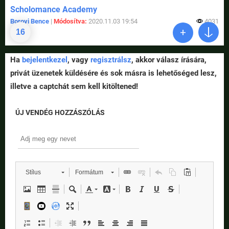
Scholomance Academy
Borovi Bence
|
Módosítva:
2020.11.03 19:54
4031
16
Ha
bejelentkezel
, vagy
regisztrálsz
, akkor válasz írására,
privát üzenetek küldésére és sok másra is lehetőséged lesz,
illetve a captchát sem kell kitöltened!
ÚJ VENDÉG HOZZÁSZÓLÁS
Stílus
Formátum