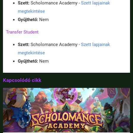
Szett:
Scholomance Academy -
Szett lapjainak
megtekintése
Gyűjthető:
Nem
Transfer Student
Szett:
Scholomance Academy -
Szett lapjainak
megtekintése
Gyűjthető:
Nem
Kapcsolódó cikk