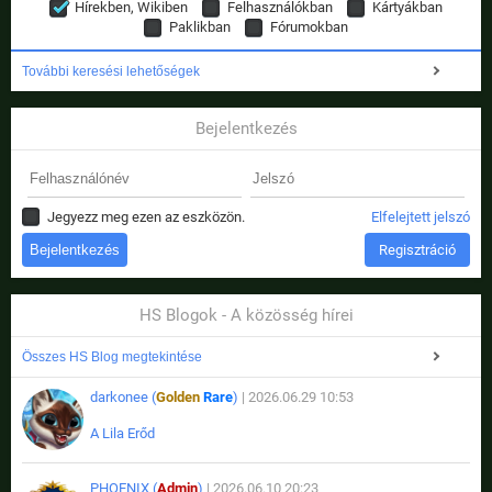
Hírekben, Wikiben
Felhasználókban
Kártyákban
Paklikban
Fórumokban
További keresési lehetőségek
Bejelentkezés
Jegyezz meg ezen az eszközön.
Elfelejtett jelszó
Regisztráció
HS Blogok - A közösség hírei
Összes HS Blog megtekintése
darkonee (
Golden
Rare
)
| 2026.06.29 10:53
A Lila Erőd
PHOENIX (
Admin
)
| 2026.06.10 20:23