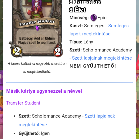
2 Támadás
2 Élet
Minőség:
Epic
Kaszt:
Semleges -
Semleges
lapok megtekintése
Típus:
Lény
Szett:
Scholomance Academy
-
Szett lapjainak megtekintése
A képre kattintva nagyobb méretben
NEM GYŰJTHETŐ!
is megtekinthető.
Másik kártya ugyanezzel a névvel
Transfer Student
Szett:
Scholomance Academy -
Szett lapjainak
megtekintése
Gyűjthető:
Igen