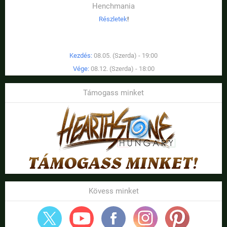
Henchmania
Részletek
!
Kezdés:
08.05. (Szerda) - 19:00
Vége:
08.12. (Szerda) - 18:00
Támogass minket
Kövess minket