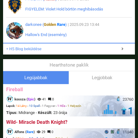
FIGYELEM: Violet Hold börtön meghibásodás
darkonee (
Golden
Rare
)
| 2025.09.23 13:44
Hallow's End (esemény)
+ HS Blog beküldése
Hearthstone paklik
Legújabbak
Legjobbak
Fireball
23760
kossza (
Epic
)
41
0
Lapok:
14 Lény
-
10 Spell
-
1 Fegyver
-
1 Hős
-
1 Helyszín
1
Típus:
Midrange -
Készült:
23 órája
Wild- Miracle Death Knight?
11840
Alfons (
Rare
)
29
0