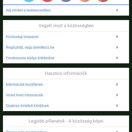
Adj minket a kedvenceidhez
Vegyél részt a közösségben
Közösségi imasarok
Regisztrálj, vagy jelentkezz be
Frostmourne kártya értékelése
Hasznos információk
Információk kezdőknek
Violet Hold információk
Gyakran Ismételt Kérdések
Legjobb pillanatok - A közösség képei