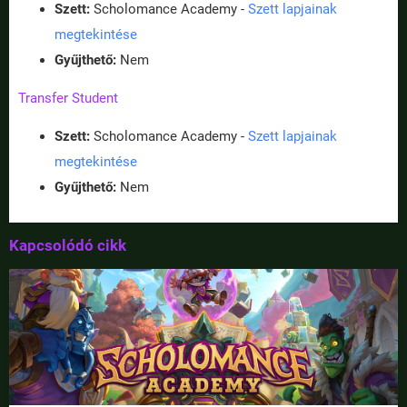
Szett:
Scholomance Academy -
Szett lapjainak
megtekintése
Gyűjthető:
Nem
Transfer Student
Szett:
Scholomance Academy -
Szett lapjainak
megtekintése
Gyűjthető:
Nem
Kapcsolódó cikk