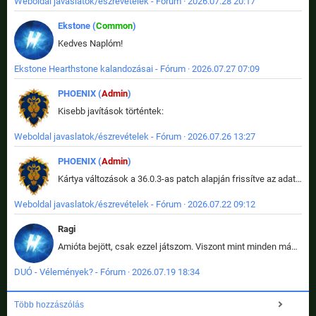
Weboldal javaslatok/észrevételek - Fórum · 2026.07.28 20:17
Ekstone (
Common
)
Kedves Naplóm!
Ekstone Hearthstone kalandozásai - Fórum · 2026.07.27 07:09
PHOENIX (
Admin
)
Kisebb javítások történtek:
Weboldal javaslatok/észrevételek - Fórum · 2026.07.26 13:27
PHOENIX (
Admin
)
Kártya változások a 36.0.3-as patch alapján frissítve az adatbázisban (képek is cserélve).
Weboldal javaslatok/észrevételek - Fórum · 2026.07.22 09:12
Ragi
Amióta bejött, csak ezzel játszom. Viszont mint minden más - akár az alapjáték is, ez is baromira összetett lett. Néha már pár kör után is esélytelen az egész. Vagy irreállisan túltápol valaki, vagy lelép a partner, vagy csak hülye mint a segg. És amikor eljönne az én időm, na akkor jön el mindenki másé is. Engem jobban érdekelne, hogy ki milyen ratingen szokott játszani. Na ez lenne egy érdekes adat.
DUÓ - Vélemények? - Fórum · 2026.07.19 18:34
Több hozzászólás