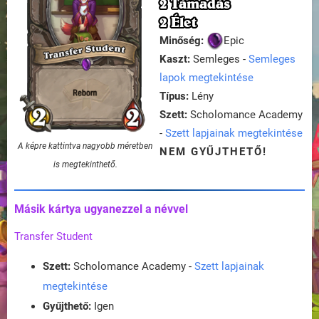
2 Támadás
2 Élet
Minőség:
Epic
Kaszt:
Semleges -
Semleges
lapok megtekintése
Típus:
Lény
Szett:
Scholomance Academy
-
Szett lapjainak megtekintése
A képre kattintva nagyobb méretben
NEM GYŰJTHETŐ!
is megtekinthető.
Másik kártya ugyanezzel a névvel
Transfer Student
Szett:
Scholomance Academy -
Szett lapjainak
megtekintése
Gyűjthető:
Igen