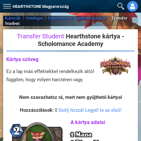
HEARTHSTONE
Magyarország
Kártyák
Semleges
Scholomance Academy kártyái
Transfer
Student
Transfer Student
Hearthstone kártya -
Scholomance Academy
Kártya szöveg
Ez a lap más effektekkel rendelkezik attól
függően, hogy milyen harctéren vagy.
Nem szavazhatsz rá, mert nem gyűjthető kártya!
Hozzászólások:
0
Szólj hozzá! Legyél te az első!
A kártya adatai
2 Mana