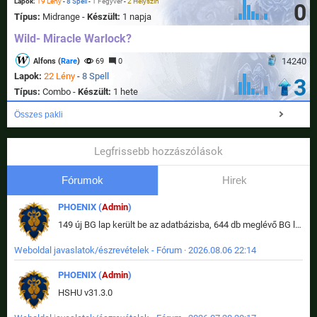
Lapok:
19 Lény
-
8 Spell
-
1 Fegyver
-
2 Helyszín
0
Típus:
Midrange -
Készült:
1 napja
Wild- Miracle Warlock?
14240
Alfons (
Rare
)
69
0
Lapok:
22 Lény
-
8 Spell
3
Típus:
Combo -
Készült:
1 hete
Összes pakli
Legfrissebb hozzászólások
Fórumok
Hirek
PHOENIX (
Admin
)
149 új BG lap került be az adatbázisba, 644 db meglévő BG lap módosult, bekerültek az új képek a megváltozott lapokhoz is.
Weboldal javaslatok/észrevételek - Fórum · 2026.08.06 22:14
PHOENIX (
Admin
)
HSHU v31.3.0