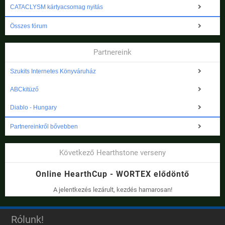
CATACLYSM kártyacsomag nyitás
Összes fórum
Partnereink
Szukits Internetes Könyváruház
ABCkitüző
Diablo - Hungary
Partnereinkről bővebben
Következő Hearthstone verseny
Online HearthCup - WORTEX elődöntő
A jelentkezés lezárult, kezdés hamarosan!
Rólunk!