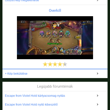
Összes kép megtekintése
Overkill
+ Kép beküldése
Legújabb fórumtémák
Escape from Violet Hold kártyacsomag nyitás
Escape from Violet Hold nyitó kibeszélő