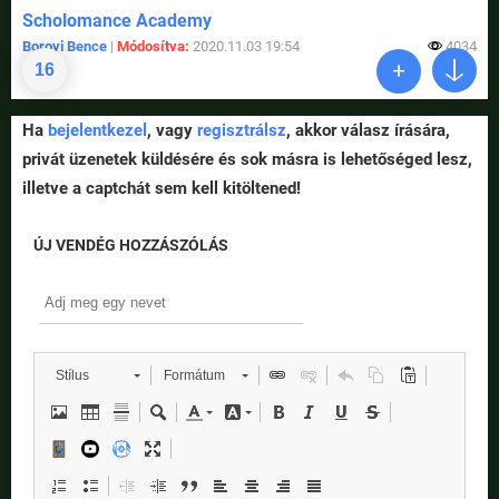
Scholomance Academy
Borovi Bence
|
Módosítva:
2020.11.03 19:54
4034
16
Ha
bejelentkezel
, vagy
regisztrálsz
, akkor válasz írására,
privát üzenetek küldésére és sok másra is lehetőséged lesz,
illetve a captchát sem kell kitöltened!
ÚJ VENDÉG HOZZÁSZÓLÁS
Stílus
Formátum