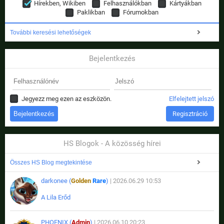
Hírekben, Wikiben
Felhasználókban
Kártyákban
Paklikban
Fórumokban
További keresési lehetőségek
Bejelentkezés
Jegyezz meg ezen az eszközön.
Elfelejtett jelszó
Regisztráció
HS Blogok - A közösség hírei
Összes HS Blog megtekintése
darkonee (
Golden
Rare
)
| 2026.06.29 10:53
A Lila Erőd
PHOENIX (
Admin
)
| 2026.06.10 20:23