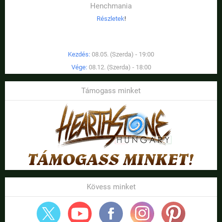
Henchmania
Részletek
!
Kezdés:
08.05. (Szerda) - 19:00
Vége:
08.12. (Szerda) - 18:00
Támogass minket
Kövess minket