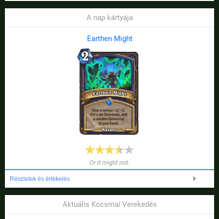
A nap kártyája
Earthen Might
Or it might not.
Részletek és értékelés
Aktuális Kocsmai Verekedés