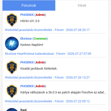
Fórumok
Hirek
PHOENIX (
Admin
)
HSHU v31.3.0
Weboldal javaslatok/észrevételek - Fórum · 2026.07.28 20:17
Ekstone (
Common
)
Kedves Naplóm!
Ekstone Hearthstone kalandozásai - Fórum · 2026.07.27 07:09
PHOENIX (
Admin
)
Kisebb javítások történtek:
Weboldal javaslatok/észrevételek - Fórum · 2026.07.26 13:27
PHOENIX (
Admin
)
Kártya változások a 36.0.3-as patch alapján frissítve az adatbázisban (képek is cserélve).
Weboldal javaslatok/észrevételek - Fórum · 2026.07.22 09:12
Ragi