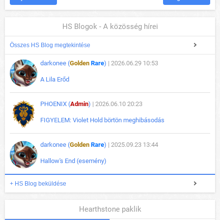
HS Blogok - A közösség hírei
Összes HS Blog megtekintése
darkonee (
Golden
Rare
)
| 2026.06.29 10:53
A Lila Erőd
PHOENIX (
Admin
)
| 2026.06.10 20:23
FIGYELEM: Violet Hold börtön meghibásodás
darkonee (
Golden
Rare
)
| 2025.09.23 13:44
Hallow's End (esemény)
+ HS Blog beküldése
Hearthstone paklik