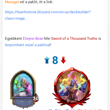
Manager
-rel a paklit, itt a link:
https://hearthstone.blizzard.com/en-us/deckbuilder?
class=mage...
Egyébként
Elwynn Boar
-féle
Sword of a Thousand Truths
is
lenyomható ezzel a paklival
!
8