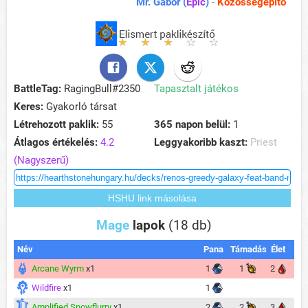
Mr. Gábor (
Epic
)
-
Közösségépítő
BattleTag:
RagingBull#2350
Tapasztalt játékos
Keres:
Gyakorló társat
Létrehozott paklik:
55
365 napon belül:
1
Átlagos értékelés:
4.2
Leggyakoribb kaszt:
Priest
(Nagyszerű)
Mage
lapok
(18 db)
Név
Pana
Támadás
Élet
Arcane Wyrm
x1
1
1
2
Wildfire
x1
1
Amplified Snowflurry
x1
2
2
3