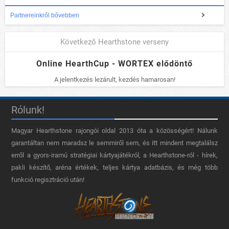
Partnereinkről bővebben
Következő Hearthstone verseny
Online HearthCup - WORTEX elődöntő
A jelentkezés lezárult, kezdés hamarosan!
Rólunk!
Magyar Hearthstone​ rajongói oldal 2013 óta a közösségért! Nálunk
garantáltan nem maradsz le semmiről sem, és itt mindent megtalálsz
erről a gyors-iramú stratégiai kártyajátékról, a Hearthstone-ról - hírek,
pakli készítő, aréna értékek, teljes kártya adatbázis, és még több
funkció regisztráció után!