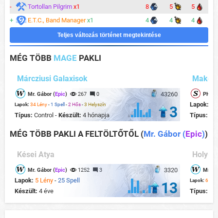
-
Tortollan Pilgrim
x1
8
5
5
+
E.T.C., Band Manager
x1
4
4
4
Teljes változás történet megtekintése
MÉG TÖBB
MAGE
PAKLI
Márcziusi Galaxisok
Make a
43260
Mr. Gábor (
Epic
)
267
0
PHOEN
Lapok:
20
Lapok:
34 Lény
-
1 Spell
-
2 Hős
-
3 Helyszín
3
Típus:
Control -
Készült:
4 hónapja
Típus:
Te
MÉG TÖBB PAKLI A FELTÖLTŐTŐL
(
Mr. Gábor (
Epic
)
)
Kései Atya
Holy-S
3320
Mr. Gábor (
Epic
)
1252
3
Mr. Gá
Lapok:
5 Lény
-
25 Spell
Lapok:
6 Lén
13
Készült:
4 éve
Típus:
Con