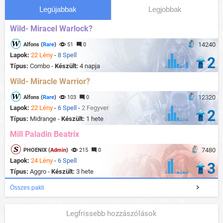
Legújabbak
Legjobbak
Wild- Miracel Warlock?
14240
Alfons (
Rare
)
51
0
Lapok:
22 Lény
-
8 Spell
2
Típus:
Combo -
Készült:
4 napja
Wild- Miracle Warrior?
12320
Alfons (
Rare
)
103
0
Lapok:
22 Lény
-
6 Spell
-
2 Fegyver
2
Típus:
Midrange -
Készült:
1 hete
Mill Paladin Beatrix
7480
PHOENIX (
Admin
)
215
0
Lapok:
24 Lény
-
6 Spell
3
Típus:
Aggro -
Készült:
3 hete
Összes pakli
Legfrissebb hozzászólások