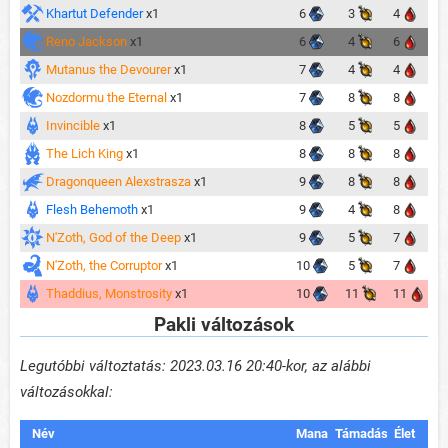
Khartut Defender
x1
6
3
4
Reno Jackson
x1
6
4
6
Mutanus the Devourer
x1
7
4
4
Nozdormu the Eternal
x1
7
8
8
Invincible
x1
8
5
5
The Lich King
x1
8
8
8
Dragonqueen Alexstrasza
x1
9
8
8
Flesh Behemoth
x1
9
4
8
N'Zoth, God of the Deep
x1
9
5
7
N'Zoth, the Corruptor
x1
10
5
7
Thaddius, Monstrosity
x1
10
11
11
Pakli változások
Legutóbbi változtatás: 2023.03.16 20:40-kor, az alábbi
változásokkal:
Név
Mana
Támadás
Élet