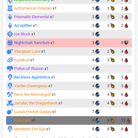
Astromancer Solarian
x1
2
3
2
Prismatic Elemental
x1
2
1
3
Arcsplitter
x1
3
3
2
Ice Block
x1
3
Nightcloak Sanctum
x1
3
0
Stargazer Luna
x1
3
2
4
Kazakus
x1
4
3
3
Potion of Illusion
x1
4
Reckless Apprentice
x1
4
3
5
Varden Dawngrasp
x1
4
3
3
Reno the Relicologist
x1
6
4
6
Jan'alai, the Dragonhawk
x1
7
4
4
Luna's Pocket Galaxy
x1
7
Kalecgos
x1
8
4
12
Mordresh Fire Eye
x1
8
8
8