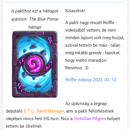
Sziasztok!
A paklihoz ezt a hátlapot
ajánlom: The Blue Portal
A pakli nagy részét Roffle
hátlap!
videójából vettem, de nem
minden lapom volt meg hozzá,
szóval tettem be más - talán
még inkább greedy - lapokat,
hogy méltó maradjon
Renóhoz. :D
Roffle videója 2023. 03. 13.
Az újdonság a tegnap
debütáló
E.T.C., Band Manager
, ami a pakli feltöltésének
idejében nincs fent HS.hu-n. Nos a
Tortollan Pilgrim
helyett
tettem be őkelmét.