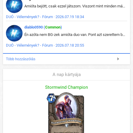
Amióta bejött, csak ezzel játszom. Viszont mint minden más - akár az alapjáték is, ez is baromira összetett lett. Néha már pár kör után is esélytelen az egész. Vagy irreállisan túltápol valaki, vagy lelép a partner, vagy csak hülye mint a segg. És amikor eljönne az én időm, na akkor jön el mindenki másé is. Engem jobban érdekelne, hogy ki milyen ratingen szokott játszani. Na ez lenne egy érdekes adat.
DUÓ - Vélemények? - Fórum · 2026.07.19 18:34
diablo0590 (
Common
)
Én azóta nem BG-zek amióta duo van. Pont azt szerettem benne, hogy rajtam múlik mi történik, nem pedig a társamon. Kérem vissza a régi BG-t :D
DUÓ - Vélemények? - Fórum · 2026.07.18 20:55
Több hozzászólás
A nap kártyája
Stormwind Champion