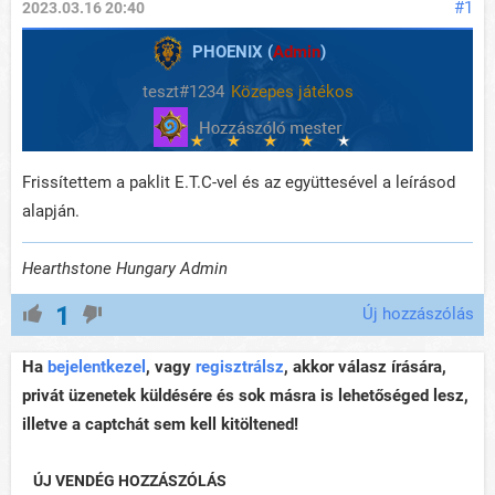
#1
2023.03.16 20:40
PHOENIX (
Admin
)
teszt#1234
Közepes játékos
Frissítettem a paklit E.T.C-vel és az együttesével a leírásod
alapján.
Hearthstone Hungary Admin
1
Új hozzászólás
Ha
bejelentkezel
, vagy
regisztrálsz
, akkor válasz írására,
privát üzenetek küldésére és sok másra is lehetőséged lesz,
illetve a captchát sem kell kitöltened!
ÚJ VENDÉG HOZZÁSZÓLÁS