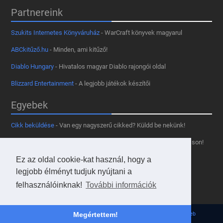
Partnereink
Szukits Internetes Könyváruház
- WarCraft könyvek magyarul
ABCkitűző.hu
- Minden, ami kitűző!
Diablo Hungary
- Hivatalos magyar Diablo rajongói oldal
Blizzard Entertainment
- A legjobb játékok készítői
Egyebek
Cikk beküldése
- Van egy nagyszerű cikked? Küldd be nekünk!
Támogass minket
- Tetszik az oldal? Segíts, hogy fennmaradhasson!
Ez az oldal cookie-kat használ, hogy a
Kapcsolat, médiaajánlat
- Lépj velünk kapcsolatba!
legjobb élményt tudjuk nyújtani a
Használd a tooltipünket
- A saját oldaladon is!
felhasználóinknak!
További információk
Adatvédelmi szabályzat
- A felhasználókért!
Megértettem!
© 2013 - 2026 Hearthstone Hungary v31.3.0 - Borovi Bence | Powered by
JsWeb