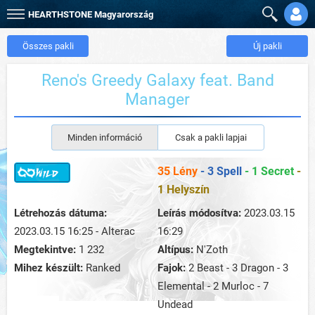
HEARTHSTONE
Magyarország
Összes pakli
Új pakli
Reno's Greedy Galaxy feat. Band
Manager
Minden információ
Csak a pakli lapjai
35 Lény
- 3 Spell
- 1 Secret
-
1 Helyszín
Létrehozás dátuma:
Leírás módosítva:
2023.03.15
2023.03.15 16:25 - Alterac
16:29
Megtekintve:
1 232
Altípus:
N'Zoth
Mihez készült:
Ranked
Fajok:
2 Beast - 3 Dragon - 3
Elemental - 2 Murloc - 7
Undead