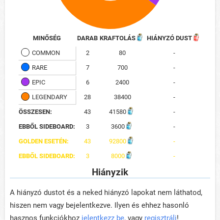
MINŐSÉG
DARAB
KRAFTOLÁS
HIÁNYZÓ DUST
COMMON
2
80
-
RARE
7
700
-
EPIC
6
2400
-
LEGENDARY
28
38400
-
ÖSSZESEN:
43
41580
-
EBBŐL SIDEBOARD:
3
3600
-
GOLDEN ESETÉN:
43
92800
-
EBBŐL SIDEBOARD:
3
8000
-
Hiányzik
A hiányzó dustot és a neked hiányzó lapokat nem láthatod,
hiszen nem vagy bejelentkezve. Ilyen és ehhez hasonló
hasznos funkciókhoz
jelentkezz be
, vagy
regisztrálj
!