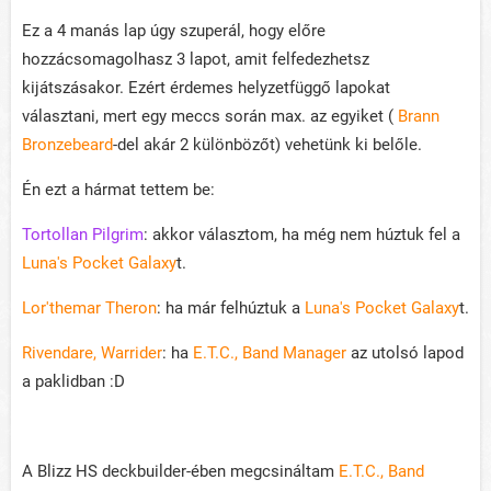
Ez a 4 manás lap úgy szuperál, hogy előre
hozzácsomagolhasz 3 lapot, amit felfedezhetsz
kijátszásakor. Ezért érdemes helyzetfüggő lapokat
választani, mert egy meccs során max. az egyiket (
Brann
Bronzebeard
-del akár 2 különbözőt) vehetünk ki belőle.
Én ezt a hármat tettem be:
Tortollan Pilgrim
: akkor választom, ha még nem húztuk fel a
Luna's Pocket Galaxy
t.
Lor'themar Theron
: ha már felhúztuk a
Luna's Pocket Galaxy
t.
Rivendare, Warrider
: ha
E.T.C., Band Manager
az utolsó lapod
a paklidban :D
A Blizz HS deckbuilder-ében megcsináltam
E.T.C., Band