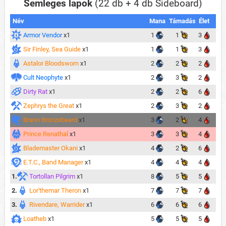
Semleges lapok
(22 db + 4 db Sideboard)
Név
Mana
Támadás
Élet
Armor Vendor
x1
1
1
3
Sir Finley, Sea Guide
x1
1
1
3
Astalor Bloodsworn
x1
2
2
2
Cult Neophyte
x1
2
3
2
Dirty Rat
x1
2
2
6
Zephrys the Great
x1
2
3
2
Brann Bronzebeard
x1
3
2
4
Prince Renathal
x1
3
3
4
Blademaster Okani
x1
4
2
6
E.T.C., Band Manager
x1
4
4
4
1.
Tortollan Pilgrim
x1
8
5
5
2.
Lor'themar Theron
x1
7
7
7
3.
Rivendare, Warrider
x1
6
6
6
Loatheb
x1
5
5
5