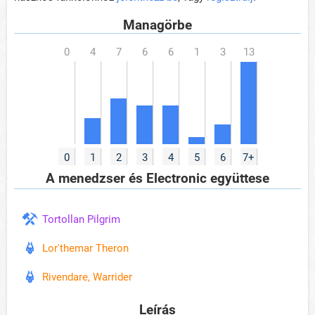
Managörbe
0
1
2
3
4
5
6
7+
A menedzser és Electronic együttese
Tortollan Pilgrim
Lor'themar Theron
Rivendare, Warrider
Leírás