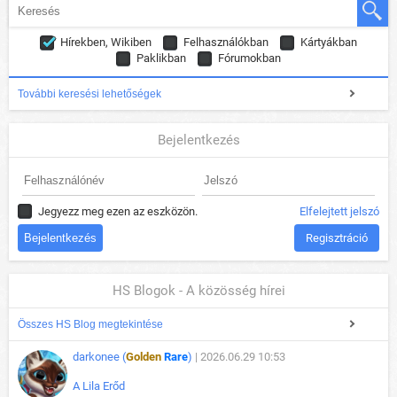
Hírekben, Wikiben
Felhasználókban
Kártyákban
Paklikban
Fórumokban
További keresési lehetőségek
Bejelentkezés
Jegyezz meg ezen az eszközön.
Elfelejtett jelszó
Regisztráció
HS Blogok - A közösség hírei
Összes HS Blog megtekintése
darkonee (
Golden
Rare
)
| 2026.06.29 10:53
A Lila Erőd