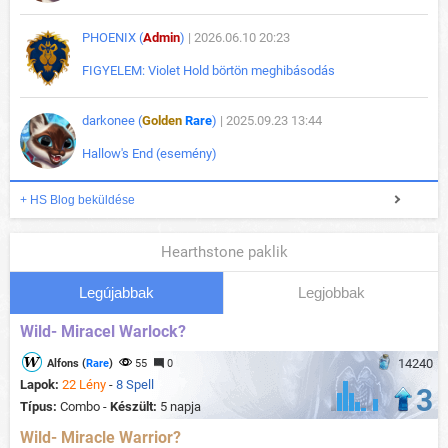
PHOENIX (
Admin
)
| 2026.06.10 20:23
FIGYELEM: Violet Hold börtön meghibásodás
darkonee (
Golden
Rare
)
| 2025.09.23 13:44
Hallow's End (esemény)
+ HS Blog beküldése
Hearthstone paklik
Legújabbak
Legjobbak
Wild- Miracel Warlock?
14240
Alfons (
Rare
)
55
0
Lapok:
22 Lény
-
8 Spell
3
Típus:
Combo -
Készült:
5 napja
Wild- Miracle Warrior?