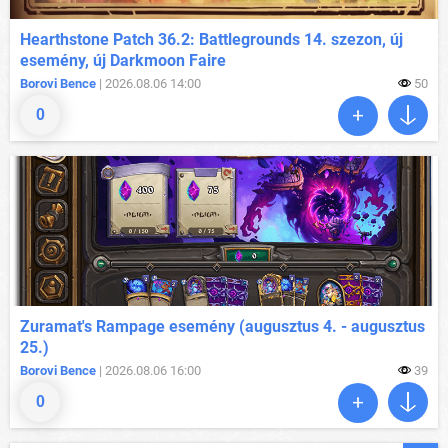
Hearthstone Patch 36.2: Battlegrounds 14. szezon, új
esemény, új Darkmoon Faire
Borovi Bence
| 2026.08.06 14:00
50
0
Zuramat's Rampage esemény (augusztus 4. - augusztus
25.)
Borovi Bence
| 2026.08.06 16:00
39
0