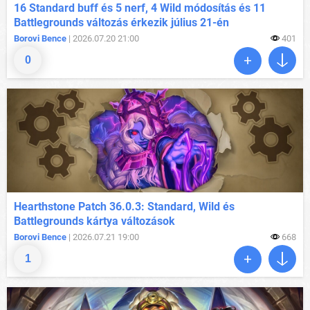
16 Standard buff és 5 nerf, 4 Wild módosítás és 11
Battlegrounds változás érkezik július 21-én
Borovi Bence
| 2026.07.20 21:00
401
0
Hearthstone Patch 36.0.3: Standard, Wild és
Battlegrounds kártya változások
Borovi Bence
| 2026.07.21 19:00
668
1