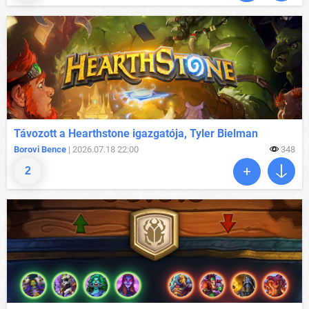
Távozott a Hearthstone igazgatója, Tyler Bielman
Borovi Bence
| 2026.07.18 22:00
348
2