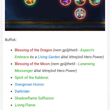
Buffok:
Blessing of the Dragon
(nem gyűjthető -
Aspect's
Embrace
és a
Living Garden
által létrejövő Hero Power)
Blessing of the Moon
(nem gyűjthető -
Lunarwing
Messenger
által létrejövő Hero Power)
Spirit of the Kaldorei
Overgrown Horror
Darkrider
Shadowflame Suffusion
Living Flame