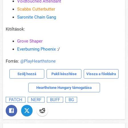
Voidtouched Attendant
Scabbs Cutterbutter
Saronite Chain Gang
Kitiltások:
Grove Shaper
Everburning Phoenix
:/
Forrás:
@PlayHearthstone
Szólj hozzá
Pakli készítése
Vissza a főoldalra
Hearthstone Hungary támogatása
PATCH
NERF
BUFF
BG