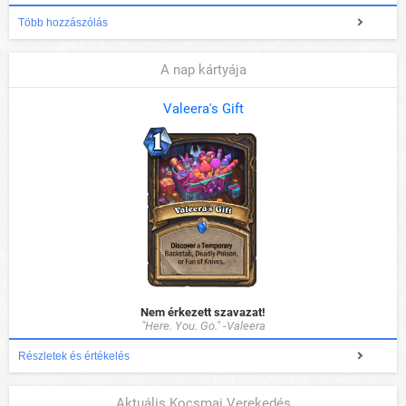
Több hozzászólás
A nap kártyája
Valeera's Gift
Nem érkezett szavazat!
"Here. You. Go." -Valeera
Részletek és értékelés
Aktuális Kocsmai Verekedés