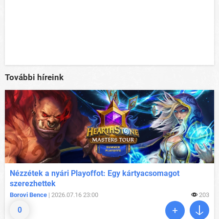
További híreink
Nézzétek a nyári Playoffot: Egy kártyacsomagot
szerezhettek
Borovi Bence
| 2026.07.16 23:00
203
0