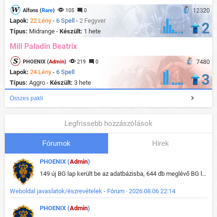
12320
Alfons (
Rare
)
105
0
Lapok:
22 Lény
-
6 Spell
-
2 Fegyver
2
Típus:
Midrange -
Készült:
1 hete
Mill Paladin Beatrix
7480
PHOENIX (
Admin
)
219
0
Lapok:
24 Lény
-
6 Spell
3
Típus:
Aggro -
Készült:
3 hete
Összes pakli
Legfrissebb hozzászólások
Fórumok
Hirek
PHOENIX (
Admin
)
149 új BG lap került be az adatbázisba, 644 db meglévő BG lap módosult, bekerültek az új képek a megváltozott lapokhoz is.
Weboldal javaslatok/észrevételek - Fórum · 2026.08.06 22:14
PHOENIX (
Admin
)