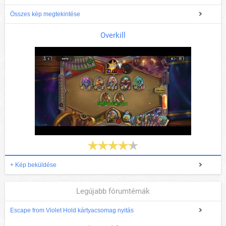
Összes kép megtekintése
Overkill
+ Kép beküldése
Legújabb fórumtémák
Escape from Violet Hold kártyacsomag nyitás