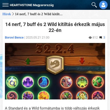
HEARTHSTONE
Magyarország
Hírek
14 nerf, 7 buff és 2 Wild kitilt...
14 nerf, 7 buff és 2 Wild kitiltás érkezik május
22-én
Borovi Bence
| 2025.05.21 21:00
812
3
A Standard és a Wild formátumba is több változás érkezik