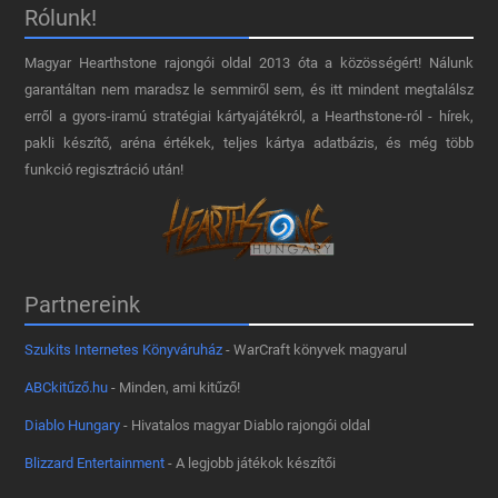
Rólunk!
Magyar Hearthstone​ rajongói oldal 2013 óta a közösségért! Nálunk
garantáltan nem maradsz le semmiről sem, és itt mindent megtalálsz
erről a gyors-iramú stratégiai kártyajátékról, a Hearthstone-ról - hírek,
pakli készítő, aréna értékek, teljes kártya adatbázis, és még több
funkció regisztráció után!
Partnereink
Szukits Internetes Könyváruház
- WarCraft könyvek magyarul
ABCkitűző.hu
- Minden, ami kitűző!
Diablo Hungary
- Hivatalos magyar Diablo rajongói oldal
Blizzard Entertainment
- A legjobb játékok készítői