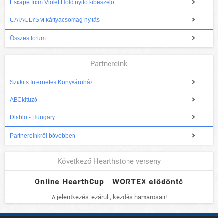
Escape from Violet Hold nyitó kibeszélő
CATACLYSM kártyacsomag nyitás
Összes fórum
Partnereink
Szukits Internetes Könyváruház
ABCkitüző
Diablo - Hungary
Partnereinkről bővebben
Következő Hearthstone verseny
Online HearthCup - WORTEX elődöntő
A jelentkezés lezárult, kezdés hamarosan!