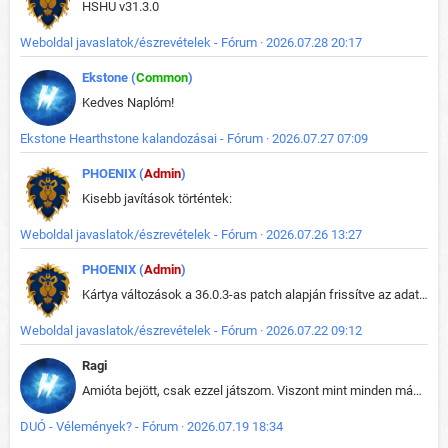
HSHU v31.3.0
Weboldal javaslatok/észrevételek - Fórum · 2026.07.28 20:17
Ekstone (
Common
)
Kedves Naplóm!
Ekstone Hearthstone kalandozásai - Fórum · 2026.07.27 07:09
PHOENIX (
Admin
)
Kisebb javítások történtek:
Weboldal javaslatok/észrevételek - Fórum · 2026.07.26 13:27
PHOENIX (
Admin
)
Kártya változások a 36.0.3-as patch alapján frissítve az adatbázisban (képek is cserélve).
Weboldal javaslatok/észrevételek - Fórum · 2026.07.22 09:12
Ragi
Amióta bejött, csak ezzel játszom. Viszont mint minden más - akár az alapjáték is, ez is baromira összetett lett. Néha már pár kör után is esélytelen az egész. Vagy irreállisan túltápol valaki, vagy lelép a partner, vagy csak hülye mint a segg. És amikor eljönne az én időm, na akkor jön el mindenki másé is. Engem jobban érdekelne, hogy ki milyen ratingen szokott játszani. Na ez lenne egy érdekes adat.
DUÓ - Vélemények? - Fórum · 2026.07.19 18:34