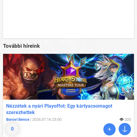
További híreink
Nézzétek a nyári Playoffot: Egy kártyacsomagot
szerezhettek
Borovi Bence
| 2026.07.16 23:00
205
0