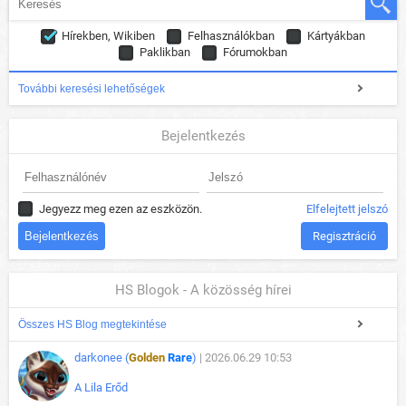
Hírekben, Wikiben
Felhasználókban
Kártyákban
Paklikban
Fórumokban
További keresési lehetőségek
Bejelentkezés
Jegyezz meg ezen az eszközön.
Elfelejtett jelszó
Regisztráció
HS Blogok - A közösség hírei
Összes HS Blog megtekintése
darkonee (
Golden
Rare
)
| 2026.06.29 10:53
A Lila Erőd