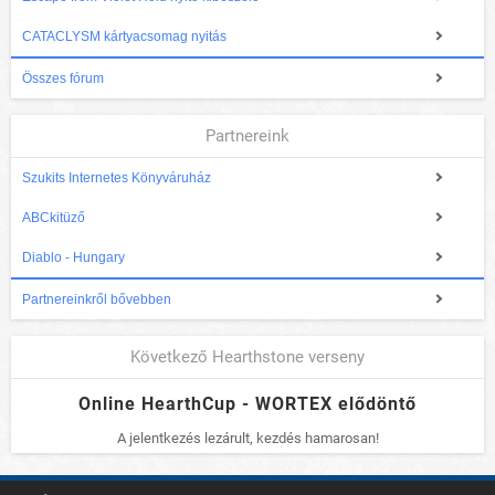
CATACLYSM kártyacsomag nyitás
Összes fórum
Partnereink
Szukits Internetes Könyváruház
ABCkitüző
Diablo - Hungary
Partnereinkről bővebben
Következő Hearthstone verseny
Online HearthCup - WORTEX elődöntő
A jelentkezés lezárult, kezdés hamarosan!