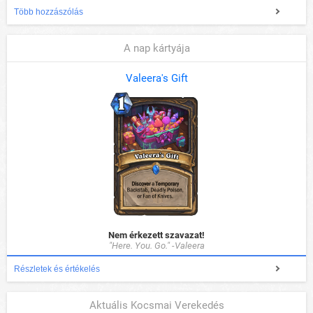
Több hozzászólás
A nap kártyája
Valeera's Gift
Nem érkezett szavazat!
"Here. You. Go." -Valeera
Részletek és értékelés
Aktuális Kocsmai Verekedés