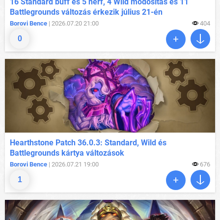
16 Standard buff és 5 nerf, 4 Wild módosítás és 11
Battlegrounds változás érkezik július 21-én
Borovi Bence
| 2026.07.20 21:00
404
0
Hearthstone Patch 36.0.3: Standard, Wild és
Battlegrounds kártya változások
Borovi Bence
| 2026.07.21 19:00
676
1