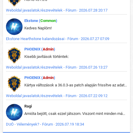
Weboldal javaslatok/észrevételek - Fórum · 2026.07.28 20:17
Ekstone (
Common
)
Kedves Naplóm!
Ekstone Hearthstone kalandozásai - Fórum · 2026.07.27 07:09
PHOENIX (
Admin
)
Kisebb javítások történtek:
Weboldal javaslatok/észrevételek - Fórum · 2026.07.26 13:27
PHOENIX (
Admin
)
Kártya változások a 36.0.3-as patch alapján frissítve az adatbázisban (képek is cserélve).
Weboldal javaslatok/észrevételek - Fórum · 2026.07.22 09:12
Ragi
Amióta bejött, csak ezzel játszom. Viszont mint minden más - akár az alapjáték is, ez is baromira összetett lett. Néha már pár kör után is esélytelen az egész. Vagy irreállisan túltápol valaki, vagy lelép a partner, vagy csak hülye mint a segg. És amikor eljönne az én időm, na akkor jön el mindenki másé is. Engem jobban érdekelne, hogy ki milyen ratingen szokott játszani. Na ez lenne egy érdekes adat.
DUÓ - Vélemények? - Fórum · 2026.07.19 18:34