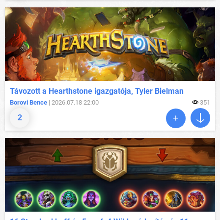
Távozott a Hearthstone igazgatója, Tyler Bielman
Borovi Bence
| 2026.07.18 22:00
351
2