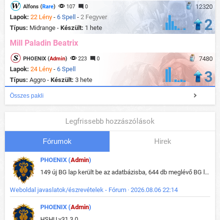
12320
Alfons (
Rare
)
107
0
Lapok:
22 Lény
-
6 Spell
-
2 Fegyver
2
Típus:
Midrange -
Készült:
1 hete
Mill Paladin Beatrix
7480
PHOENIX (
Admin
)
223
0
Lapok:
24 Lény
-
6 Spell
3
Típus:
Aggro -
Készült:
3 hete
Összes pakli
Legfrissebb hozzászólások
Fórumok
Hirek
PHOENIX (
Admin
)
149 új BG lap került be az adatbázisba, 644 db meglévő BG lap módosult, bekerültek az új képek a megváltozott lapokhoz is.
Weboldal javaslatok/észrevételek - Fórum · 2026.08.06 22:14
PHOENIX (
Admin
)
HSHU v31.3.0