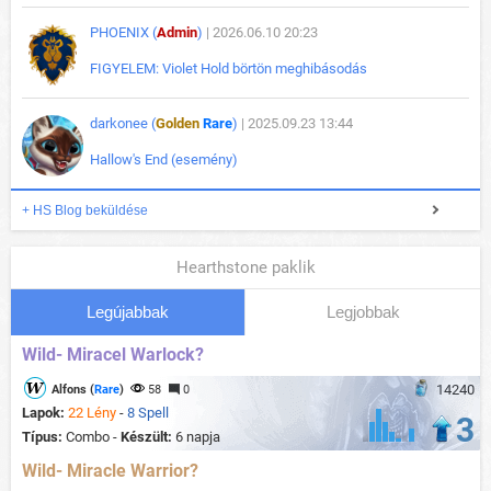
PHOENIX (
Admin
)
| 2026.06.10 20:23
FIGYELEM: Violet Hold börtön meghibásodás
darkonee (
Golden
Rare
)
| 2025.09.23 13:44
Hallow's End (esemény)
+ HS Blog beküldése
Hearthstone paklik
Legújabbak
Legjobbak
Wild- Miracel Warlock?
14240
Alfons (
Rare
)
58
0
Lapok:
22 Lény
-
8 Spell
3
Típus:
Combo -
Készült:
6 napja
Wild- Miracle Warrior?