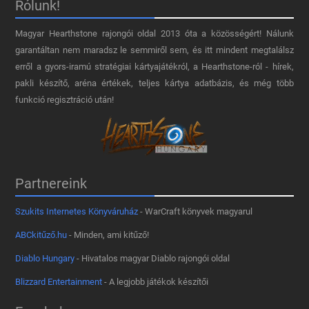
Rólunk!
Magyar Hearthstone​ rajongói oldal 2013 óta a közösségért! Nálunk
garantáltan nem maradsz le semmiről sem, és itt mindent megtalálsz
erről a gyors-iramú stratégiai kártyajátékról, a Hearthstone-ról - hírek,
pakli készítő, aréna értékek, teljes kártya adatbázis, és még több
funkció regisztráció után!
Partnereink
Szukits Internetes Könyváruház
- WarCraft könyvek magyarul
ABCkitűző.hu
- Minden, ami kitűző!
Diablo Hungary
- Hivatalos magyar Diablo rajongói oldal
Blizzard Entertainment
- A legjobb játékok készítői