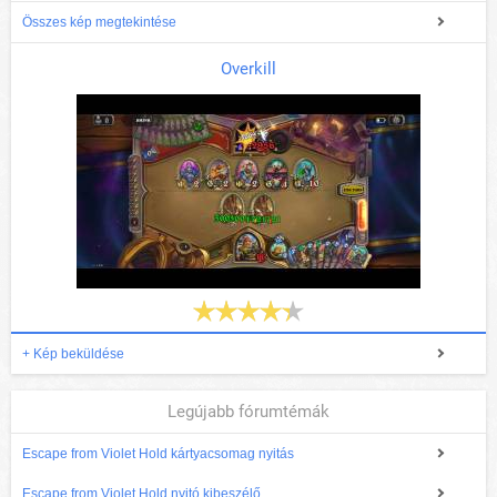
Összes kép megtekintése
Overkill
+ Kép beküldése
Legújabb fórumtémák
Escape from Violet Hold kártyacsomag nyitás
Escape from Violet Hold nyitó kibeszélő