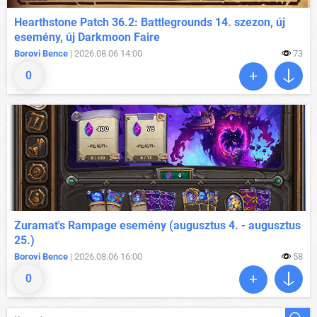
Hearthstone Patch 36.2: Battlegrounds 14. szezon, új
esemény, új Darkmoon Faire
Borovi Bence
| 2026.08.06 14:00
73
0
Zuramat's Rampage esemény (augusztus 4. - augusztus
25.)
Borovi Bence
| 2026.08.06 16:00
58
0