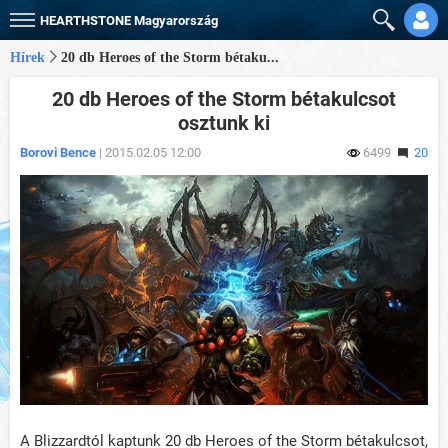
HEARTHSTONE
Magyarország
Hírek
20 db Heroes of the Storm bétaku...
20 db Heroes of the Storm bétakulcsot
osztunk ki
Borovi Bence
| 2015.02.05 12:00
6499
20
A Blizzardtól kaptunk 20 db Heroes of the Storm bétakulcsot,