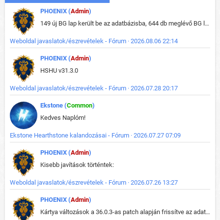
PHOENIX (
Admin
)
149 új BG lap került be az adatbázisba, 644 db meglévő BG lap módosult, bekerültek az új képek a megváltozott lapokhoz is.
Weboldal javaslatok/észrevételek - Fórum · 2026.08.06 22:14
PHOENIX (
Admin
)
HSHU v31.3.0
Weboldal javaslatok/észrevételek - Fórum · 2026.07.28 20:17
Ekstone (
Common
)
Kedves Naplóm!
Ekstone Hearthstone kalandozásai - Fórum · 2026.07.27 07:09
PHOENIX (
Admin
)
Kisebb javítások történtek:
Weboldal javaslatok/észrevételek - Fórum · 2026.07.26 13:27
PHOENIX (
Admin
)
Kártya változások a 36.0.3-as patch alapján frissítve az adatbázisban (képek is cserélve).