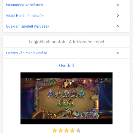
Információk kezdőknek
Violet Hold információk
Gyakran Ismételt Kérdések
Legjobb pillanatok - A közösség képei
Összes kép megtekintése
Overkill