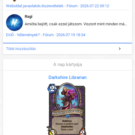
Weboldal javaslatok/észrevételek - Fórum · 2026.07.22 09:12
Ragi
Amióta bejött, csak ezzel játszom. Viszont mint minden más - akár az alapjáték is, ez is baromira összetett lett. Néha már pár kör után is esélytelen az egész. Vagy irreállisan túltápol valaki, vagy lelép a partner, vagy csak hülye mint a segg. És amikor eljönne az én időm, na akkor jön el mindenki másé is. Engem jobban érdekelne, hogy ki milyen ratingen szokott játszani. Na ez lenne egy érdekes adat.
DUÓ - Vélemények? - Fórum · 2026.07.19 18:34
Több hozzászólás
A nap kártyája
Darkshire Librarian