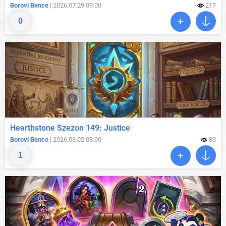
Borovi Bence
| 2026.07.29 09:00
217
0
Hearthstone Szezon 149: Justice
Borovi Bence
| 2026.08.02 08:00
83
1