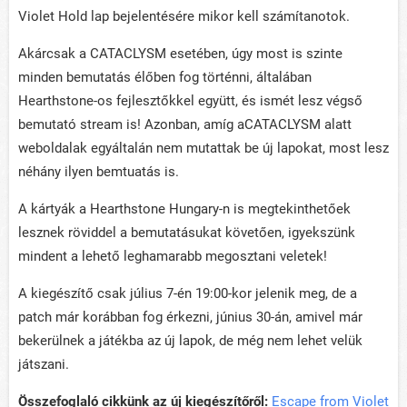
Violet Hold lap bejelentésére mikor kell számítanotok.
Akárcsak a CATACLYSM esetében, úgy most is szinte
minden bemutatás élőben fog történni, általában
Hearthstone-os fejlesztőkkel együtt, és ismét lesz végső
bemutató stream is! Azonban, amíg aCATACLYSM alatt
weboldalak egyáltalán nem mutattak be új lapokat, most lesz
néhány ilyen bemtuatás is.
A kártyák a Hearthstone Hungary-n is megtekinthetőek
lesznek röviddel a bemutatásukat követően, igyekszünk
mindent a lehető leghamarabb megosztani veletek!
A kiegészítő csak július 7-én 19:00-kor jelenik meg, de a
patch már korábban fog érkezni, június 30-án, amivel már
bekerülnek a játékba az új lapok, de még nem lehet velük
játszani.
Összefoglaló cikkünk az új kiegészítőről:
Escape from Violet