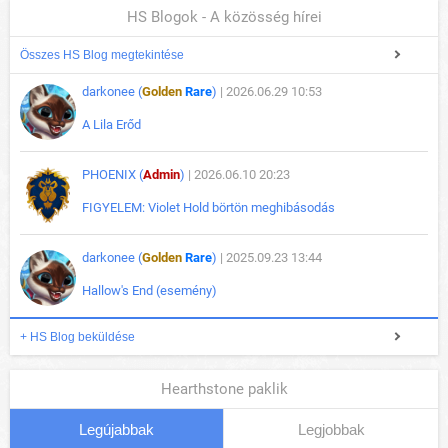
HS Blogok - A közösség hírei
Összes HS Blog megtekintése
darkonee (
Golden
Rare
)
| 2026.06.29 10:53
A Lila Erőd
PHOENIX (
Admin
)
| 2026.06.10 20:23
FIGYELEM: Violet Hold börtön meghibásodás
darkonee (
Golden
Rare
)
| 2025.09.23 13:44
Hallow's End (esemény)
+ HS Blog beküldése
Hearthstone paklik
Legújabbak
Legjobbak