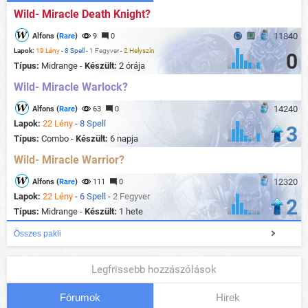
Wild- Miracle Death Knight?
11840
Alfons (
Rare
)
9
0
Lapok:
19 Lény
-
8 Spell
-
1 Fegyver
-
2 Helyszín
0
Típus:
Midrange -
Készült:
2 órája
Wild- Miracle Warlock?
14240
Alfons (
Rare
)
63
0
Lapok:
22 Lény
-
8 Spell
3
Típus:
Combo -
Készült:
6 napja
Wild- Miracle Warrior?
12320
Alfons (
Rare
)
111
0
Lapok:
22 Lény
-
6 Spell
-
2 Fegyver
2
Típus:
Midrange -
Készült:
1 hete
Összes pakli
Legfrissebb hozzászólások
Fórumok
Hirek