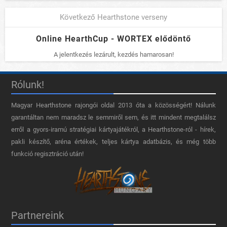
Következő Hearthstone verseny
Online HearthCup - WORTEX elődöntő
A jelentkezés lezárult, kezdés hamarosan!
Rólunk!
Magyar Hearthstone​ rajongói oldal 2013 óta a közösségért! Nálunk
garantáltan nem maradsz le semmiről sem, és itt mindent megtalálsz
erről a gyors-iramú stratégiai kártyajátékról, a Hearthstone-ról - hírek,
pakli készítő, aréna értékek, teljes kártya adatbázis, és még több
funkció regisztráció után!
Partnereink