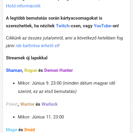
Hold információk
A legtöbb bemutatás során kártyacsomagokat is
szerezhettek, ha nézitek
Twitch
-csen, vagy
YouTube
-on!
C
ikkünk az összes jutalomról, ami a következő hetekben fog
járni
ide kattintva érhető el
!
Streamek
új lapokkal
Shaman
,
Rogue
és
Demon Hunter
Mikor: Június 9. 23:00
(minden dátum magyar idő
szerint, ez az első bemutatás)
Priest
,
Warrior
és
Warlock
Mikor: Június 11. 23:00
Mage
és
Druid