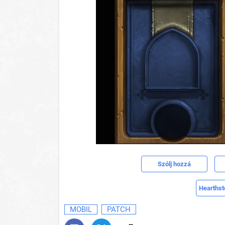
Szólj hozzá
Hearthst
MOBIL
PATCH