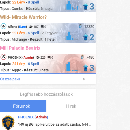
Lapok:
22 Lény
-
8 Spell
3
Típus:
Combo -
Készült:
6 napja
Wild- Miracle Warrior?
12320
Alfons (
Rare
)
107
0
Lapok:
22 Lény
-
6 Spell
-
2 Fegyver
2
Típus:
Midrange -
Készült:
1 hete
Mill Paladin Beatrix
7480
PHOENIX (
Admin
)
223
0
Lapok:
24 Lény
-
6 Spell
3
Típus:
Aggro -
Készült:
3 hete
Összes pakli
Legfrissebb hozzászólások
Fórumok
Hirek
PHOENIX (
Admin
)
149 új BG lap került be az adatbázisba, 644 db meglévő BG lap módosult, bekerültek az új képek a megváltozott lapokhoz is.