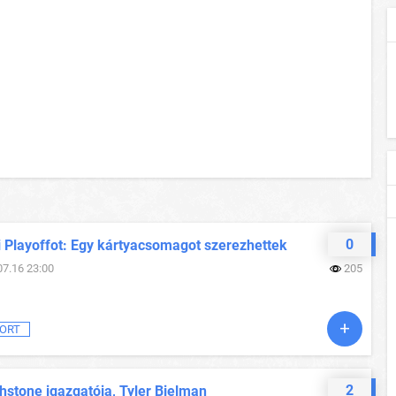
0
i Playoffot: Egy kártyacsomagot szerezhettek
07.16 23:00
205
ORT
2
hstone igazgatója, Tyler Bielman