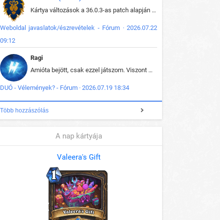
Kártya változások a 36.0.3-as patch alapján frissítve az adatbázisban (képek is cserélve).
Weboldal javaslatok/észrevételek - Fórum · 2026.07.22
09:12
Ragi
Amióta bejött, csak ezzel játszom. Viszont mint minden más - akár az alapjáték is, ez is baromira összetett lett. Néha már pár kör után is esélytelen az egész. Vagy irreállisan túltápol valaki, vagy lelép a partner, vagy csak hülye mint a segg. És amikor eljönne az én időm, na akkor jön el mindenki másé is. Engem jobban érdekelne, hogy ki milyen ratingen szokott játszani. Na ez lenne egy érdekes adat.
DUÓ - Vélemények? - Fórum · 2026.07.19 18:34
Több hozzászólás
A nap kártyája
Valeera's Gift