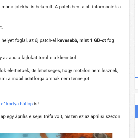
mi már a játékba is bekerült. A patch-ben talált információk a
t.
helyet foglal, az új patch-el
kevesebb, mint 1 GB-ot
fog
y az audio fájlokat törölte a kliensből
jlok elérhetőek, de lehetséges, hogy mobilon nem lesznek,
, ami a mobil adatforgalomnak nem tenne jót.
e" kártya hátlap
is!
egy április elsejei tréfa volt, hiszen ez az áprilisi szezon