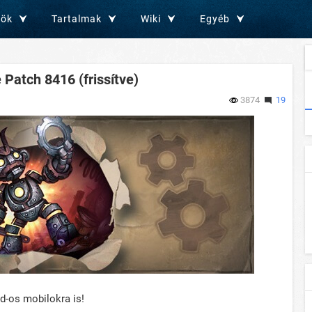
zök
Tartalmak
Wiki
Egyéb
Patch 8416 (frissítve)
3874
19
d-os mobilokra is!