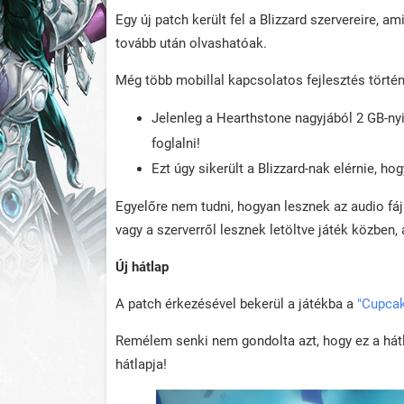
Egy új patch került fel a Blizzard szervereire, a
tovább után olvashatóak.
Még több mobillal kapcsolatos fejlesztés történ
Jelenleg a Hearthstone nagyjából 2 GB-nyi 
foglalni!
Ezt úgy sikerült a Blizzard-nak elérnie, hog
Egyelőre nem tudni, hogyan lesznek az audio fá
vagy a szerverről lesznek letöltve játék közben
Új hátlap
A patch érkezésével bekerül a játékba a
"Cupcak
Remélem senki nem gondolta azt, hogy ez a hátlap 
hátlapja!