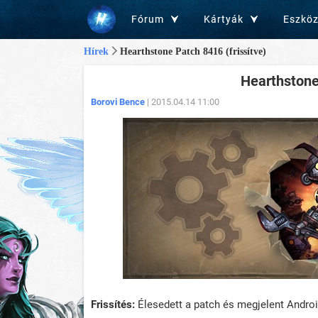
Fórum
Kártyák
Eszkö
Hírek
Hearthstone Patch 8416 (frissítve)
Hearthstone 
Borovi Bence
| 2015.04.14 11:00
Frissítés:
Élesedett a patch és megjelent Androi