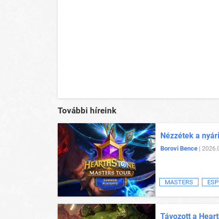
További híreink
Nézzétek a nyár
Borovi Bence
| 2026.
MASTERS
ESP
Távozott a Heart