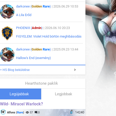
darkonee (
Golden
Rare
)
| 2026.06.29 10:53
A Lila Erőd
PHOENIX (
Admin
)
| 2026.06.10 20:23
FIGYELEM: Violet Hold börtön meghibásodás
darkonee (
Golden
Rare
)
| 2025.09.23 13:44
Hallow's End (esemény)
+ HS Blog beküldése
Hearthstone paklik
Legújabbak
Legjobbak
Wild- Miracel Warlock?
14240
Alfons (
Rare
)
57
0