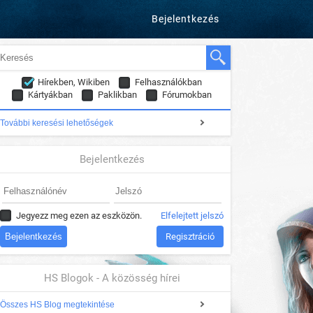
Bejelentkezés
Hírekben, Wikiben
Felhasználókban
Kártyákban
Paklikban
Fórumokban
További keresési lehetőségek
Bejelentkezés
Jegyezz meg ezen az eszközön.
Elfelejtett jelszó
Regisztráció
HS Blogok - A közösség hírei
Összes HS Blog megtekintése