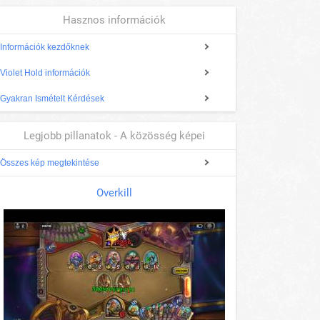
Hasznos információk
Információk kezdőknek
Violet Hold információk
Gyakran Ismételt Kérdések
Legjobb pillanatok - A közösség képei
Összes kép megtekintése
Overkill