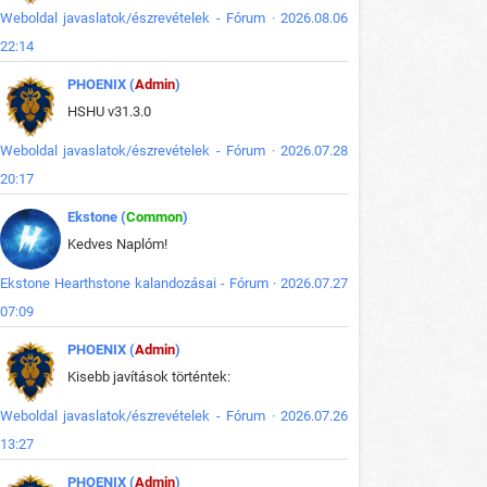
Weboldal javaslatok/észrevételek - Fórum · 2026.08.06
22:14
PHOENIX (
Admin
)
HSHU v31.3.0
Weboldal javaslatok/észrevételek - Fórum · 2026.07.28
20:17
Ekstone (
Common
)
Kedves Naplóm!
Ekstone Hearthstone kalandozásai - Fórum · 2026.07.27
07:09
PHOENIX (
Admin
)
Kisebb javítások történtek:
Weboldal javaslatok/észrevételek - Fórum · 2026.07.26
13:27
PHOENIX (
Admin
)