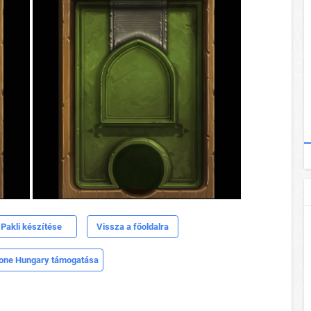
Pakli készítése
Vissza a főoldalra
one Hungary támogatása