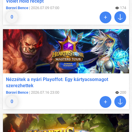
Violet Hold recept
Borovi Bence
| 2026.07.09 07:00
174
0
Nézzétek a nyári Playoffot: Egy kártyacsomagot
szerezhettek
Borovi Bence
| 2026.07.16 23:00
200
0