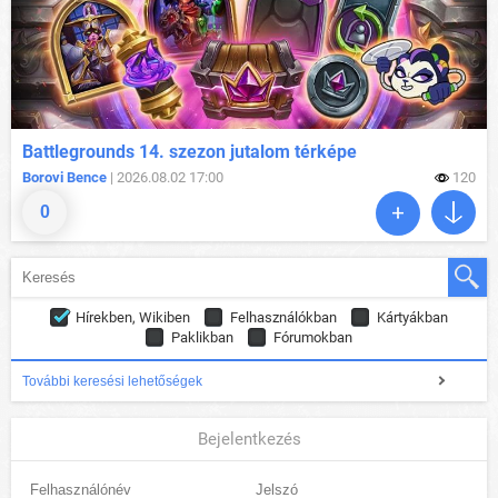
Battlegrounds 14. szezon jutalom térképe
Borovi Bence
| 2026.08.02 17:00
120
0
Hírekben, Wikiben
Felhasználókban
Kártyákban
Paklikban
Fórumokban
További keresési lehetőségek
Bejelentkezés