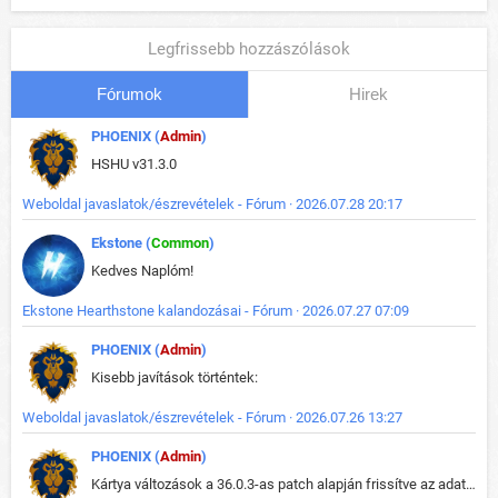
Legfrissebb hozzászólások
Fórumok
Hirek
PHOENIX (
Admin
)
HSHU v31.3.0
Weboldal javaslatok/észrevételek - Fórum · 2026.07.28 20:17
Ekstone (
Common
)
Kedves Naplóm!
Ekstone Hearthstone kalandozásai - Fórum · 2026.07.27 07:09
PHOENIX (
Admin
)
Kisebb javítások történtek:
Weboldal javaslatok/észrevételek - Fórum · 2026.07.26 13:27
PHOENIX (
Admin
)
Kártya változások a 36.0.3-as patch alapján frissítve az adatbázisban (képek is cserélve).