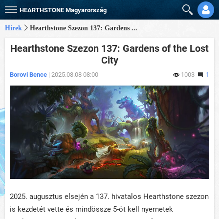
HEARTHSTONE
Magyarország
Hírek
Hearthstone Szezon 137: Gardens ...
Hearthstone Szezon 137: Gardens of the Lost
City
Borovi Bence
| 2025.08.08 08:00
1003
1
2025. augusztus elsején a 137. hivatalos Hearthstone szezon
is kezdetét vette és mindössze 5-öt kell nyernetek