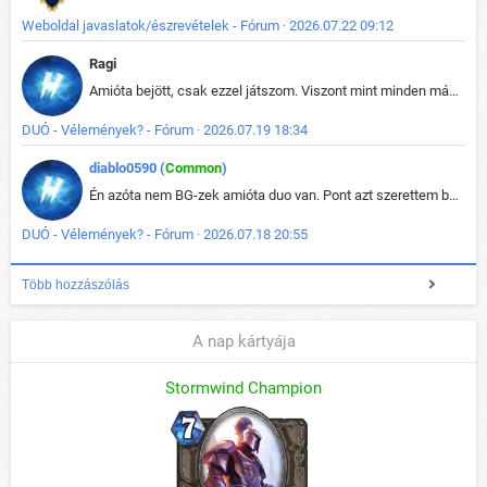
Weboldal javaslatok/észrevételek - Fórum · 2026.07.22 09:12
Ragi
Amióta bejött, csak ezzel játszom. Viszont mint minden más - akár az alapjáték is, ez is baromira összetett lett. Néha már pár kör után is esélytelen az egész. Vagy irreállisan túltápol valaki, vagy lelép a partner, vagy csak hülye mint a segg. És amikor eljönne az én időm, na akkor jön el mindenki másé is. Engem jobban érdekelne, hogy ki milyen ratingen szokott játszani. Na ez lenne egy érdekes adat.
DUÓ - Vélemények? - Fórum · 2026.07.19 18:34
diablo0590 (
Common
)
Én azóta nem BG-zek amióta duo van. Pont azt szerettem benne, hogy rajtam múlik mi történik, nem pedig a társamon. Kérem vissza a régi BG-t :D
DUÓ - Vélemények? - Fórum · 2026.07.18 20:55
Több hozzászólás
A nap kártyája
Stormwind Champion