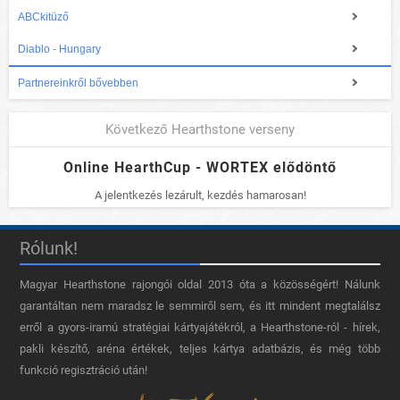
ABCkitüző
Diablo - Hungary
Partnereinkről bővebben
Következő Hearthstone verseny
Online HearthCup - WORTEX elődöntő
A jelentkezés lezárult, kezdés hamarosan!
Rólunk!
Magyar Hearthstone​ rajongói oldal 2013 óta a közösségért! Nálunk
garantáltan nem maradsz le semmiről sem, és itt mindent megtalálsz
erről a gyors-iramú stratégiai kártyajátékról, a Hearthstone-ról - hírek,
pakli készítő, aréna értékek, teljes kártya adatbázis, és még több
funkció regisztráció után!