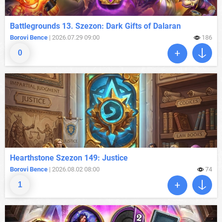
Battlegrounds 13. Szezon: Dark Gifts of Dalaran
Borovi Bence
| 2026.07.29 09:00
186
0
Hearthstone Szezon 149: Justice
Borovi Bence
| 2026.08.02 08:00
74
1