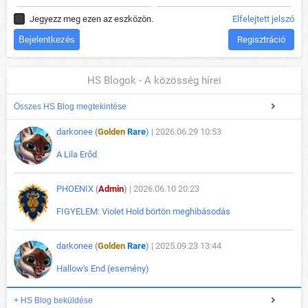
Jegyezz meg ezen az eszközön.
Elfelejtett jelszó
Regisztráció
HS Blogok - A közösség hírei
Összes HS Blog megtekintése
darkonee (
Golden
Rare
)
| 2026.06.29 10:53
A Lila Erőd
PHOENIX (
Admin
)
| 2026.06.10 20:23
FIGYELEM: Violet Hold börtön meghibásodás
darkonee (
Golden
Rare
)
| 2025.09.23 13:44
Hallow's End (esemény)
+ HS Blog beküldése