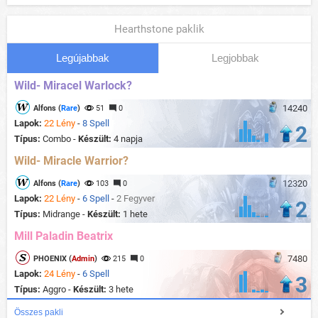
Hearthstone paklik
Legújabbak
Legjobbak
Wild- Miracel Warlock?
14240
Alfons (
Rare
)
51
0
Lapok:
22 Lény
-
8 Spell
2
Típus:
Combo -
Készült:
4 napja
Wild- Miracle Warrior?
12320
Alfons (
Rare
)
103
0
Lapok:
22 Lény
-
6 Spell
-
2 Fegyver
2
Típus:
Midrange -
Készült:
1 hete
Mill Paladin Beatrix
7480
PHOENIX (
Admin
)
215
0
Lapok:
24 Lény
-
6 Spell
3
Típus:
Aggro -
Készült:
3 hete
Összes pakli