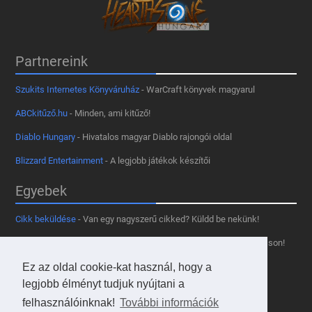
Partnereink
Szukits Internetes Könyváruház
- WarCraft könyvek magyarul
ABCkitűző.hu
- Minden, ami kitűző!
Diablo Hungary
- Hivatalos magyar Diablo rajongói oldal
Blizzard Entertainment
- A legjobb játékok készítői
Egyebek
Cikk beküldése
- Van egy nagyszerű cikked? Küldd be nekünk!
Támogass minket
- Tetszik az oldal? Segíts, hogy fennmaradhasson!
Ez az oldal cookie-kat használ, hogy a
Kapcsolat, médiaajánlat
- Lépj velünk kapcsolatba!
legjobb élményt tudjuk nyújtani a
Használd a tooltipünket
- A saját oldaladon is!
felhasználóinknak!
További információk