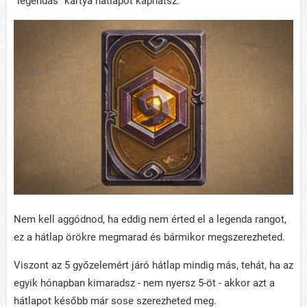
"legendás" kártya hátlapot kaphatsz.
Nem kell aggódnod, ha eddig nem érted el a legenda rangot,
ez a hátlap örökre megmarad és bármikor megszerezheted.
Viszont az 5 győzelemért járó hátlap mindig más, tehát, ha az
egyik hónapban kimaradsz - nem nyersz 5-öt - akkor azt a
hátlapot később már sose szerezheted meg.