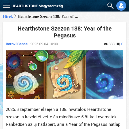
HEARTHSTONE
Magyarország
Hírek
Hearthstone Szezon 138: Year of ...
Hearthstone Szezon 138: Year of the
Pegasus
Borovi Bence
| 2025.09.04 10:00
883
0
2025. szeptember elsején a 138. hivatalos Hearthstone
szezon is kezdetét vette és mindössze 5-öt kell nyernetek
Rankedben az új hátlapért, ami a Year of the Pegasus hátlap.