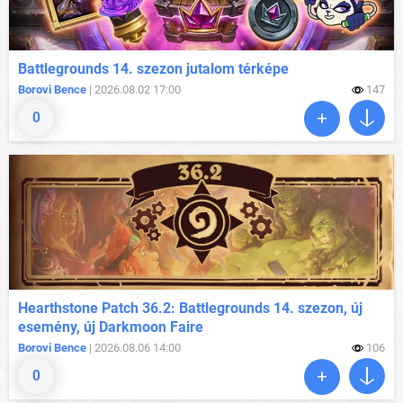
Battlegrounds 14. szezon jutalom térképe
Borovi Bence
| 2026.08.02 17:00
147
0
Hearthstone Patch 36.2: Battlegrounds 14. szezon, új
esemény, új Darkmoon Faire
Borovi Bence
| 2026.08.06 14:00
106
0