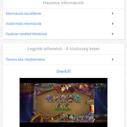
Hasznos információk
Információk kezdőknek
Violet Hold információk
Gyakran Ismételt Kérdések
Legjobb pillanatok - A közösség képei
Összes kép megtekintése
Overkill