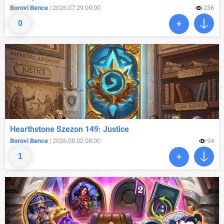
Borovi Bence
| 2026.07.29 09:00
236
0
Hearthstone Szezon 149: Justice
Borovi Bence
| 2026.08.02 08:00
94
1