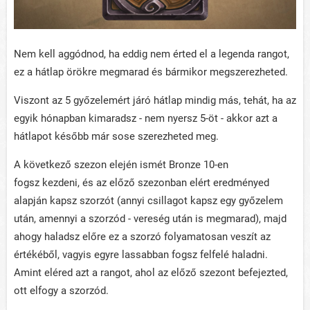
Nem kell aggódnod, ha eddig nem érted el a legenda rangot,
ez a hátlap örökre megmarad és bármikor megszerezheted.
Viszont az 5 győzelemért járó hátlap mindig más, tehát, ha az
egyik hónapban kimaradsz - nem nyersz 5-öt - akkor azt a
hátlapot később már sose szerezheted meg.
A következő szezon elején ismét Bronze 10-en
fogsz kezdeni, és az előző szezonban elért eredményed
alapján kapsz szorzót (annyi csillagot kapsz egy győzelem
után, amennyi a szorzód - vereség után is megmarad), majd
ahogy haladsz előre ez a szorzó folyamatosan veszít az
értékéből, vagyis egyre lassabban fogsz felfelé haladni.
Amint eléred azt a rangot, ahol az előző szezont befejezted,
ott elfogy a szorzód.