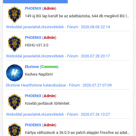
PHOENIX (
Admin
)
149 új BG lap került be az adatbázisba, 644 db meglévő BG lap módosult, bekerültek az új képek a megváltozott lapokhoz is.
Weboldal javaslatok/észrevételek - Fórum · 2026.08.06 22:14
PHOENIX (
Admin
)
HSHU v31.3.0
Weboldal javaslatok/észrevételek - Fórum · 2026.07.28 20:17
Ekstone (
Common
)
Kedves Naplóm!
Ekstone Hearthstone kalandozásai - Fórum · 2026.07.27 07:09
PHOENIX (
Admin
)
Kisebb javítások történtek:
Weboldal javaslatok/észrevételek - Fórum · 2026.07.26 13:27
PHOENIX (
Admin
)
Kártya változások a 36.0.3-as patch alapján frissítve az adatbázisban (képek is cserélve).