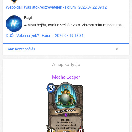
Weboldal javaslatok/észrevételek - Fórum · 2026.07.22 09:12
Ragi
Amióta bejött, csak ezzel játszom. Viszont mint minden más - akár az alapjáték is, ez is baromira összetett lett. Néha már pár kör után is esélytelen az egész. Vagy irreállisan túltápol valaki, vagy lelép a partner, vagy csak hülye mint a segg. És amikor eljönne az én időm, na akkor jön el mindenki másé is. Engem jobban érdekelne, hogy ki milyen ratingen szokott játszani. Na ez lenne egy érdekes adat.
DUÓ - Vélemények? - Fórum · 2026.07.19 18:34
Több hozzászólás
A nap kártyája
Mecha-Leaper