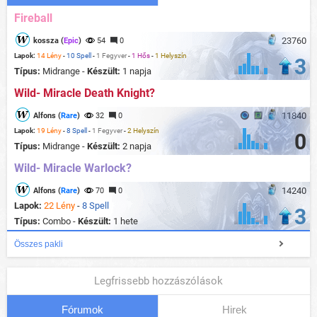
Fireball
23760
kossza (
Epic
)
54
0
Lapok:
14 Lény
-
10 Spell
-
1 Fegyver
-
1 Hős
-
1 Helyszín
3
Típus:
Midrange -
Készült:
1 napja
Wild- Miracle Death Knight?
11840
Alfons (
Rare
)
32
0
Lapok:
19 Lény
-
8 Spell
-
1 Fegyver
-
2 Helyszín
0
Típus:
Midrange -
Készült:
2 napja
Wild- Miracle Warlock?
14240
Alfons (
Rare
)
70
0
Lapok:
22 Lény
-
8 Spell
3
Típus:
Combo -
Készült:
1 hete
Összes pakli
Legfrissebb hozzászólások
Fórumok
Hirek