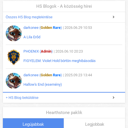
HS Blogok - A közösség hírei
Összes HS Blog megtekintése
darkonee (
Golden
Rare
)
| 2026.06.29 10:53
A Lila Erőd
PHOENIX (
Admin
)
| 2026.06.10 20:23
FIGYELEM: Violet Hold börtön meghibásodás
darkonee (
Golden
Rare
)
| 2025.09.23 13:44
Hallow's End (esemény)
+ HS Blog beküldése
Hearthstone paklik
Legújabbak
Legjobbak