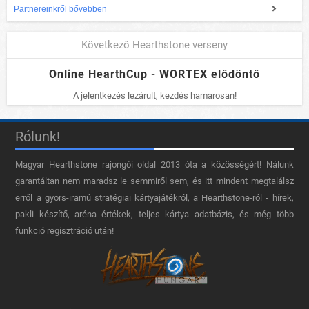
Partnereinkről bővebben
Következő Hearthstone verseny
Online HearthCup - WORTEX elődöntő
A jelentkezés lezárult, kezdés hamarosan!
Rólunk!
Magyar Hearthstone​ rajongói oldal 2013 óta a közösségért! Nálunk
garantáltan nem maradsz le semmiről sem, és itt mindent megtalálsz
erről a gyors-iramú stratégiai kártyajátékról, a Hearthstone-ról - hírek,
pakli készítő, aréna értékek, teljes kártya adatbázis, és még több
funkció regisztráció után!