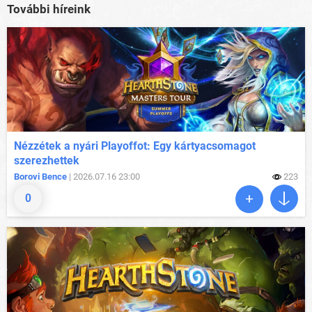
További híreink
Nézzétek a nyári Playoffot: Egy kártyacsomagot
szerezhettek
Borovi Bence
| 2026.07.16 23:00
223
0